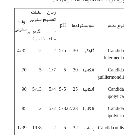
زمان
غلظت
تقسیم
سلولی
تولید
نوع مخمر
سوبسترا
دما
pH
سلولی
(
(گرم بر
ساعت)
لیتر)
Candida
گلوکز
30
5/5
2
12
4/35
intermedia
Candida
آلکانها
30
5
1/7
5
70
guilliermondii
Candida
آلکانها
25
5/5
5/4
5/13
90
lipolytica
Candida
آلکانها
22/28
5/3
5/2
12
85
lipolytica
Candida utilis
پساب
32
5
2
19/8
1/39
سولفیت