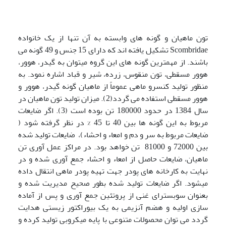
تون ماهیان و گونه های وابسته به آن تنها از یک خانواده
Scombridae تشکیل یافته اند که دارای 15 جنس و 49 گونه می
باشند. از مهمترین گونه های این گروه میتوان به گیدر، هوور،
هوور مسقطی، تون منقوس، زرده، شیر و قباد اشاره نمود. به
منظور تولید کنسرو ماهی عموماً از ماهیان گونه گیدر، هوور و
هوور مسقطی استفاده می گردد(2). میزان تولید تون ماهیان در
سال 1384 در حدود 180000 تن بوده است (3). اگر ضایعات
مربوط به این گونه ها بین 40 تا 45 % در نظر گرفته شود (
ضایعات مربوط به سر و دم و امعاء و احشاء)، ضایعات تولید شده
بین 72000 و 81000 تن خواهد بود. در مراکز عمل آوری تن
ماهیان، ضایعات حاصل از امعاء و احشاء جمع آوری شده و در
نهایت به کارخانه های پودر جهت تهیه پودر ماهی انتقال داده
میشود. اگر ضایعات تولید شده بطور صحیح مدیریت شده و
بعنوان سوبسترای غنی از پروتئین جمع آوری و پس از آماده
سازی اولیه و هضم آنزیمی به یک بیوراکتور زیستی هدایت
گردد می توان محصولات متنوعی با پایه میکروبی تولید کرده و