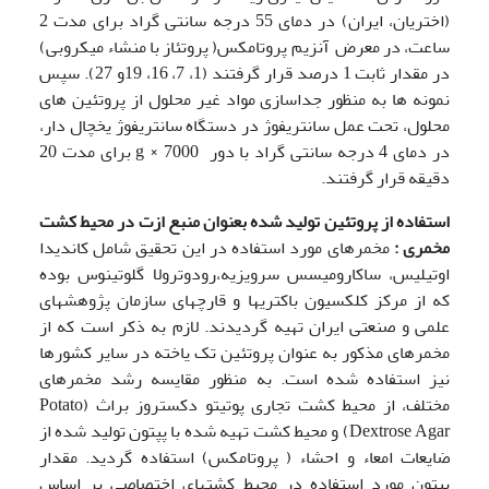
(اختریان، ایران) در دمای 55 درجه سانتی گراد برای مدت 2
ساعت، در معرض آنزیم پروتامکس( پروتئاز با منشاء میکروبی)
در مقدار ثابت 1 درصد قرار گرفتند (1، 7، 16، 19و 27). سپس
نمونه ها به منظور جداسازی مواد غیر محلول از پروتئین های
محلول، تحت عمل سانتریفوژ در دستگاه سانتریفوژ یخچال دار،
در دمای 4 درجه سانتی گراد با دور g × 7000 برای مدت 20
دقیقه قرار گرفتند.
استفاده از پروتئین تولید شده بعنوان منبع ازت در محیط کشت
مخمری :
مخمرهای مورد استفاده در این تحقیق شامل کاندیدا
اوتیلیس، ساکارومیسس سرویزیه،رودوترولا گلوتینوس بوده
که از مرکز کلکسیون باکتریها و قارچهای سازمان پژوهشهای
علمی و صنعتی ایران تهیه گردیدند. لازم به ذکر است که از
مخمرهای مذکور به عنوان پروتئین تک یاخته در سایر کشورها
نیز استفاده شده است. به منظور مقایسه رشد مخمرهای
مختلف، از محیط کشت تجاری پوتیتو دکستروز براث (Potato
Dextrose Agar) و محیط کشت تهیه شده با پپتون تولید شده از
ضایعات امعاء و احشاء ( پروتامکس) استفاده گردید. مقدار
پپتون مورد استفاده در محیط کشتهای اختصاصی بر اساس