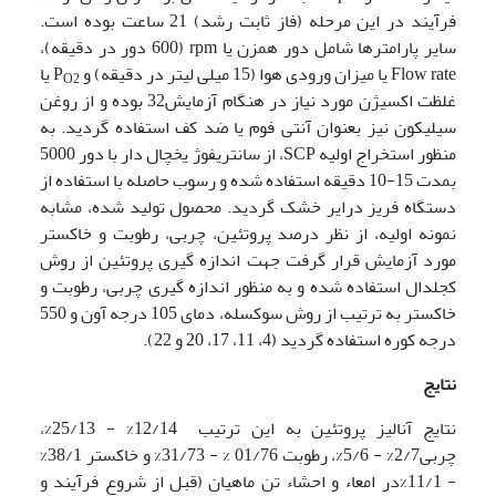
فرآیند در این مرحله (فاز ثابت رشد) 21 ساعت بوده است.
سایر پارامترها شامل دور همزن یا rpm (600 دور در دقیقه)،
Flow rate یا میزان ورودی هوا (15 میلی لیتر در دقیقه) و P
یا
O2
غلظت اکسیژن مورد نیاز در هنگام آزمایش32 بوده و از روغن
سیلیکون نیز بعنوان آنتی فوم یا ضد کف استفاده گردید. به
منظور استخراج اولیه SCP، از سانتریفوژ یخچال دار با دور 5000
بمدت 15-10 دقیقه استفاده شده و رسوب حاصله با استفاده از
دستگاه فریز درایر خشک گردید. محصول تولید شده، مشابه
نمونه اولیه، از نظر درصد پروتئین، چربی، رطوبت و خاکستر
مورد آزمایش قرار گرفت جهت اندازه گیری پروتئین از روش
کجلدال استفاده شده و به منظور اندازه گیری چربی، رطوبت و
خاکستر به ترتیب از روش سوکسله، دمای 105 درجه آون و 550
درجه کوره استفاده گردید (4، 11، 17، 20 و 22).
نتایج
نتایج آنالیز پروتئین به این ترتیب 12/14% - 25/13%،
چربی2/7% - 5/6%، رطوبت 01/76 % - 31/73% و خاکستر 38/1%
- 11/1%در امعاء و احشاء تن ماهیان (قبل از شروع فرآیند و