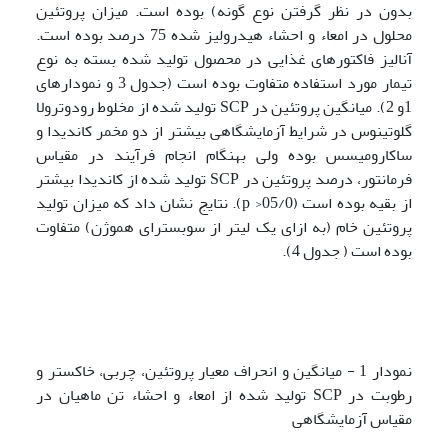
بدون در نظر گرفتن نوع گونه) بوده است. میزان پروتئین
محلول در امعاء و احشاء هیدرولیز شده 75 درصد بوده است.
آنالیز فاکتورهای غذایی در محصول تولید شده بسته به نوع
تیمار مورد استفاده متفاوت بوده است (جدول 3 و نمودارهای
1و 2). میانگین پروتئین در SCP تولید شده از مخلوط رودوترولا
گلوتینوس در شرایط آزمایشگاهی بیشتر از دو مخمر کاندیدا و
ساکارومیسس بوده ولی بهنگام انجام فرآیند در مقیاس
فرمانتور، درصد پروتئین در SCP تولید شده از کاندیدا بیشتر
از بقیه بوده است (05/0< p). نتایج نشان داد که میزان تولید
پروتئین خام (به ازای یک لیتر از سوبسترای هموژن) متفاوت
بوده است ( جدول 4).
نمودار 1 - میانگین و انحراف معیار پروتئین، چربی، خاکستر و
رطوبت در SCP تولید شده از امعاء و احشاء تن ماهیان در
مقیاس آزمایشگاهی