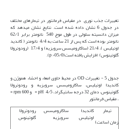
تغییرات جذب نوری در مقیاس فرمانتور در تیمارهای مختلف
در جدول 6 نشان داده شده است. نتایج نشان میدهد که
میزان دانسیته سلولی در طول موج 540 نانومتر برابر 62/1
نانومتر بوده است که پس از 21 ساعت به 4/4 نانومتر ( کاندید
اوتیلیس )، 21/4 (ساکارومیسس سرویزیه) و 17/4 (رودوترولا
گلوتینوس) افزایش یافته است(05/0< p).
جدول 5 - تغییرات OD در محیط حاوی امعاء و احشاء هموژن و
کاندیدا اوتیلیس، ساکارومیسس سرویزیه و رودوترولا
گلوتینوس، دمای 32 درجه سانتیگراد، 4/5 pH = و 600 rpm =
، مقیاس فرمانتور
تیمار
کاندیدا
ساکارومیسس
رودوترولا
اوتیلیس
سرویزیه
گلوتینوس
زمان (ساعت)