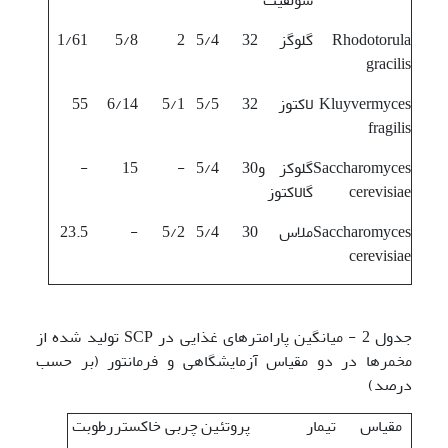
Rhodotorula
گلوگز
32
5/4
2
5/8
1/61
gracilis
Kluyvermyces
لاکتوز
32
5/5
5/1
6/14
55
fragilis
Saccharomyces
گلوکز و
30
5/4
-
15
-
cerevisiae
گالاکتوز
Saccharomyces
ملاس
30
5/4
5/2
-
23.5
cerevisiae
جدول 2 - میانگین پارامترهای غذایی در SCP تولید شده از
مخمرها در دو مقیاس آزمایشگاهی و فرمانتور (بر حسب
درصد)
مقیاس
تیمار
پروتئین
چربی
خاکستر
رطوبت