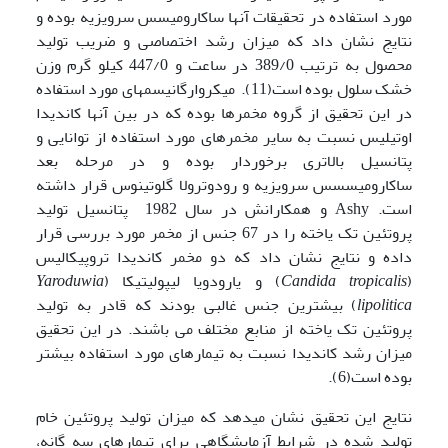
مورد استفاده در تحقیقات آنها ساکارومیسس سرویزیه بوده و
نتایج نشان داد که میزان رشد اختصاصی و ضریب تولید
محصول به ترتیب 389/0 در ساعت و 447/0 کیلو گرم وزن
خشک سلول بوده است(11). میکروارگانیسمهای مورد استفاده
در این تحقیق از گروه مخمرها بوده که در بین آنها کاندیدا
اوتیلیس نسبت به سایر مخمرهای مورد استفاده از توانایی و
پتانسیل بالاتری برخوردار بوده و در مرحله بعد
ساکارومیسسس سرویزیه و رودوترولا گلوتینوس قرار داشته
است. Ashy و همکارانش در سال 1982 پتانسیل تولید
پروتئین تک یاخته را در 67 جنس از مخمر مورد بررسی قرار
داده و نتایج نشان داد که دو مخمر کاندیدا تروپیکالیس
(
Candida tropicalis
) و یارودویا لیپولیتیکا (
Yaroduwia
lipolitica
) بیشترین جنس غالبی بودند که قادر به تولید
پروتئین تک یاخته از منابع مختلف می باشند. در این تحقیق
میزان رشد کاندیدا نسبت به تیمارهای مورد استفاده بیشتر
بوده است(6).
نتایج این تحقیق نشان میدهد که میزان تولید پروتئین خام
تولید شده در شرایط آزمایشگاهی برای تیمارهای سه گانه،