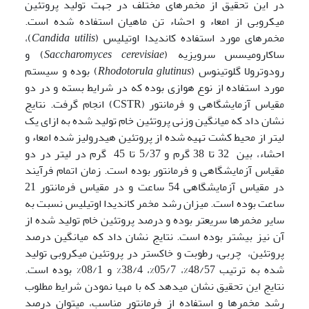
در این تحقیق از مخمرهای مختلف در جهت تولید پروتئین
میکروبی از امعاء و احشاء تن ماهیان استفاده شده است.
مخمرهای مورد استفاده کاندیدا اوتیلیس (
Candida utilis
)،
ساکارومیسس سرویزیه (
Saccharomyces cerevisiae
) و
رودوترولا گلوتینوس (
Rhodotorula glutinus
) بوده و سیستم
مورد استفاده از نوع هوازی بوده که در شرایط بسته و در دو
مقیاس آزمایشگاهی و فرمانتور (CSTR) انجام گرفت. نتایج
نشان داد که میانگین وزنی پروتئین خام تولید شده به ازای یک
لیتر از محیط کشت تهیه شده از پروتئین هیدرولیز شده امعاء و
احشاء، بین 32 تا 38 گرم و 5/37 تا 45 گرم در لیتر در دو
مقیاس آزمایشگاهی و فرمانتور بوده است. زمان اتمام فرآیند
در مقیاس آزمایشگاهی 54 ساعت و در مقیاس فرمانتور 21
ساعت بوده است. میزان رشد مخمر کاندیدا اوتیلیس نسبت به
سایر مخمرها سریعتر بوده و درصد پروتئین خام تولید شده از
آن نیز بیشتر بوده است. نتایج نشان داد که میانگین درصد
پروتئین، چربی، رطوبت و خاکستر در پروتئین میکروبی تولید
شده به ترتیب 48/57%، 05/7%، 38/4% و 08/1% بوده است.
نتایج این تحقیق نشان میدهد که با مهیا نمودن شرایط مطلوب
رشد مخمرها و استفاده از فرمانتور مناسب، میتوان درصد