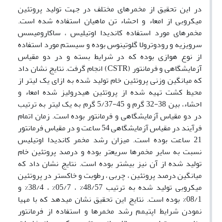
در این تحقیق از مخمرهای مختلف در جهت تولید پروتئین
میکروبی از امعاء و احشاء تن ماهیان استفاده شده است.
مخمرهای مورد استفاده کاندیدا اوتیلیس ، ساکارومیسس
سرویزیه و رودوترولا گلوتینوس بوده و سیستم مورد استفاده
از نوع هوازی بوده که در شرایط بسته و در دو مقیاس
آزمایشگاهی و فرمانتور (CSTR) انجام گرفت. نتایج نشان داد
که میانگین وزنی پروتئین خام تولید شده به ازای یک لیتر از
محیط کشت تهیه شده از پروتئین هیدرولیز شده امعاء و
احشاء، بین 38-32 گرم و 45-5/37 گرم به یک لیتر به ترتیب
در دو مقیاس آزمایشگاهی و فرمانتور بوده است. زمان اتمام
فرآیند در مقیاس آزمایشگاهی 54 ساعت و در مقیاس فرمانتور
21 ساعت بوده است. میزان رشد مخمر کاندیدا اوتیلیس
نسبت به سایر مخمرها سریعتر بوده و درصد پروتئین خام
تولید شده از آن نیز بیشتر بوده است. نتایج نشان داد که
میانگین درصد پروتئین ، چربی ، رطوبت و خاکستر در پروتئین
میکروبی تولید شده به ترتیب 48/57% ، 05/7% ، 38/4% و
08/1% بوده است. نتایج این تحقیق نشان میدهد که با مهیا
نمودن شرایط اپتیمم رشد مخمرها و استفاده از فرمانتور