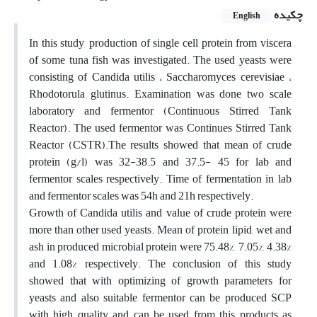
چکیده
English
In this study, production of single cell protein from viscera
of some tuna fish was investigated. The used yeasts were
consisting of Candida utilis ، Saccharomyces cerevisiae ،
Rhodotorula glutinus. Examination was done two scale
laboratory and fermentor (Continuous Stirred Tank
Reactor). The used fermentor was Continues Stirred Tank
Reactor (CSTR).The results showed that mean of crude
protein (g/l) was 32-38.5 and 37.5- 45 for lab and
fermentor scales respectively. Time of fermentation in lab
and fermentor scales was 54h and 21h respectively.
Growth of Candida utilis and value of crude protein were
more than other used yeasts. Mean of protein, lipid, wet and
ash in produced microbial protein were 75.48%, 7.05%, 4.38%
and 1.08% respectively. The conclusion of this study
showed that with optimizing of growth parameters for
yeasts and also suitable fermentor can be produced SCP
with high quality and can be used from this products as