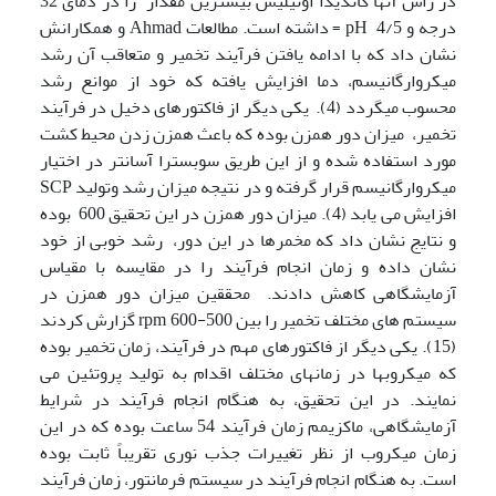
در راًس آنها کاندیدا اوتیلیس بیشترین مقدار را در دمای 32
درجه و 4/5 pH = داشته است. مطالعات Ahmad و همکارانش
نشان داد که با ادامه یافتن فرآیند تخمیر و متعاقب آن رشد
میکروارگانیسم، دما افزایش یافته که خود از موانع رشد
محسوب میگردد (4). یکی دیگر از فاکتورهای دخیل در فرآیند
تخمیر، میزان دور همزن بوده که باعث همزن زدن محیط کشت
مورد استفاده شده و از این طریق سوبسترا آسانتر در اختیار
میکروارگانیسم قرار گرفته و در نتیجه میزان رشد وتولید SCP
افزایش می یابد (4). میزان دور همزن در این تحقیق 600 بوده
و نتایج نشان داد که مخمرها در این دور، رشد خوبی از خود
نشان داده و زمان انجام فرآیند را در مقایسه با مقیاس
آزمایشگاهی کاهش دادند. محققین میزان دور همزن در
سیستم های مختلف تخمیر را بین rpm 600-500 گزارش کردند
(15). یکی دیگر از فاکتورهای مهم در فرآیند، زمان تخمیر بوده
که میکروبها در زمانهای مختلف اقدام به تولید پروتئین می
نمایند. در این تحقیق، به هنگام انجام فرآیند در شرایط
آزمایشگاهی، ماکزیمم زمان فرآیند 54 ساعت بوده که در این
زمان میکروب از نظر تغییرات جذب نوری تقریباً ثابت بوده
است. به هنگام انجام فرآیند در سیستم فرمانتور، زمان فرآیند