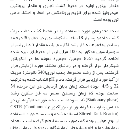
مقدار پپتون اولیه در محیط کشت تجاری و مقدار پروتئین
هیدرولیز شده برای آنزیم پروتامکس در امعاء و احشاء ماهی
تون بوده است.
ابتدا مخمرهای مورد استفاده را در محیط کشت مالت براث
کشت داده و پس از 18 ساعت انکوباسیون در دمای 30 درجه (
رساندن مخمرها به فاز رشد لگاریتمی)، به مقدار 5 میلی لیتر از
سوسپانسون مذکور به 100 میلی لیتر از محیطهای تهیه شده
اضافه گردید (5%)( حجمی/ حجمی). نمونه ها در انکوباتور
شیکردار قرار گرفته و در زمانهای مختلف مورد آزمایش قرار
گرفتند. پس از رشد مخمرها، جذب نوری(540 نانومتر) هریک
از آنها مورد ارزیابی قرار گرفت. دما و pH انتخاب شده به ترتیب
32 و 4/5 بوده است. زمان پایان آزمایش در این مرحله 54
ساعت بوده که زمان رسیدن مخمر به فاز سکون رشد
(Stationary phase) ثابت بوده است. به منظور انجام آزمایش در
مقیاس پایلوت یا فرمانتور از بیورآکتور CSTR (Continuously
Stirred Tank Reactor) استفاده شده و سیستم مورد استفاده
از نوع هوازی بوده که بصورت بسته انجام گرفته است. تعداد
تیمارها، دما و pH مشابه فاز آزمایشگاهی بوده ولی زمان توقف