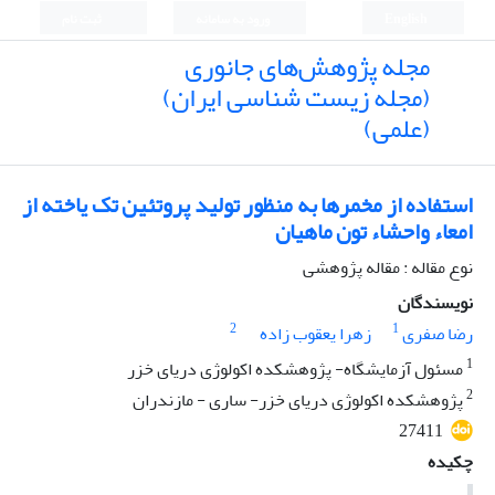
English
ورود به سامانه
ثبت نام
مجله پژوهش‌های جانوری
(مجله زیست شناسی ایران)
(علمی)
استفاده از مخمرها به منظور تولید پروتئین تک یاخته از
امعاء واحشاء تون ماهیان
نوع مقاله : مقاله پژوهشی
نویسندگان
2
1
رضا صفری
زهرا یعقوب زاده
1
مسئول آزمایشگاه- پژوهشکده اکولوژی دریای خزر
2
پژوهشکده اکولوژی دریای خزر- ساری - مازندران
27411
چکیده