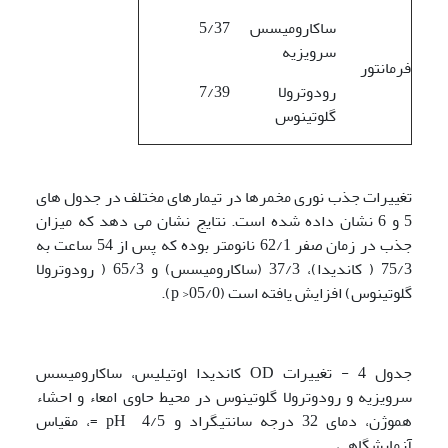
ساکارومیسس
5/37
سرویزیه
فرمانتور
رودوترولا
7/39
گلوتینوس
تغییرات جذب نوری مخمرها در تیمارهای مختلف در جدول های
5 و 6 نشان داده شده است. نتایج نشان می دهد که میزان
جذب در زمان صفر 62/1 نانومتر بوده که پس از 54 ساعت به
75/3 ( کاندیدا)، 37/3 (ساکارومیسس) و 65/3 ( رودوترولا
گلوتینوس) افزایش یافته است (05/0< p).
جدول 4 - تغییرات OD کاندیدا اوتیلیس، ساکارومیسس
سرویزیه و رودوترولا گلوتینوس در محیط حاوی امعاء و احشاء
هموژن، دمای 32 درجه سانتیگراد و 4/5 pH =، مقیاس
آزمایشگاهی