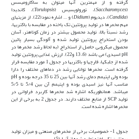
گرفته و از مهمترین آنها میتوان به ساکارومیسس
(
Saccharomyces
)، تورولوپسیس (
Torulopsis
)، کاندیدا
(
Candida
)، دیدیوم (
Didium
) و ... اشاره نمود(22). از مزیتهای
مهم مخمرها در تولید پروتئین تک یاخته در مقایسه با باکتریها،
رشد نسبتاً بالا، تولید محصول بیشتر در زمان کوتاهتر، آسان
بودن استخراج پروتئین تولید شده و آلودگی بسیار پائین
محصول میکروبی حاصل از استخراج (به لحاظ رشد مخمرها در
pH اسیدی) می باشد (6، 13 و22). ارزش غذایی پروتئین تولید
شده از جلبکها، قارچها و باکتریها در جدول 1 مورد مقایسه قرار
گرفته است. مخمرها توانایی رشد در دماهای مختلف را دارا
بوده ولی اپتیمم دمای رشد آنها بین 25 تا 35 درجه بوده و pH
مناسب آنها نیز اسیدی بوده و اپتیمم آن بین 5/4 تا 5/5
میباشد. همانطوریکه اشاره شد مخمرها کاربرد فراوانی در
تولید SCP از منابع مختلف دارند. در جدول 2 به برخی از این
مخمرها اشاره شده است.
جدول 1- خصوصیات برخی از مخمرهای صنعتی و میزان تولید
پروتئین تک یاخته تولید شده از آنها (5)