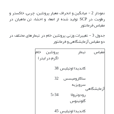
نمودار 2 - میانگین و انحراف معیار پروتئین، چربی، خاکستر و
رطوبت در SCP تولید شده از امعاء و احشاء تن ماهیان در
مقیاس فرمانتور
جدول 3 - تغییرات وزنی پروتئین خام در تیمارهای مختلف در
دو مقیاس آزمایشگاهی و فرمانتور
مقیاس
تیمار
پروتئین خام
(گرم در لیتر)
کاندیدا اوتیلیس
38
ساکارومیسس
32
سرویزیه
آزمایشگاهی
رودوترولا
5/34
گلوتینوس
کاندیدا اوتیلیس
45