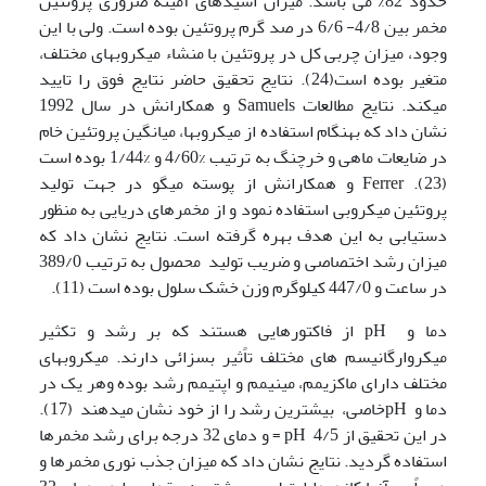
حدود 82% می باشد. میزان اسیدهای آمینه ضروری پروتئین
مخمر بین 4/8- 6/6 در صد گرم پروتئین بوده است. ولی با این
وجود، میزان چربی کل در پروتئین با منشاء میکروبهای مختلف،
متغیر بوده است(24). نتایج تحقیق حاضر نتایج فوق را تایید
میکند. نتایج مطالعات Samuels و همکارانش در سال 1992
نشان داد که بهنگام استفاده از میکروبها، میانگین پروتئین خام
در ضایعات ماهی و خرچنگ به ترتیب %4/60 و %1/44 بوده است
(23). Ferrer و همکارانش از پوسته میگو در جهت تولید
پروتئین میکروبی استفاده نمود و از مخمرهای دریایی به منظور
دستیابی به این هدف بهره گرفته است. نتایج نشان داد که
میزان رشد اختصاصی و ضریب تولید محصول به ترتیب 389/0
در ساعت و 447/0 کیلوگرم وزن خشک سلول بوده است (11).
دما و pH از فاکتورهایی هستند که بر رشد و تکثیر
میکروارگانیسم های مختلف تاًثیر بسزائی دارند. میکروبهای
مختلف دارای ماکزیمم، مینیمم و اپتیمم رشد بوده وهر یک در
دما و pHخاصی، بیشترین رشد را از خود نشان میدهند (17).
در این تحقیق از 4/5 pH = و دمای 32 درجه برای رشد مخمرها
استفاده گردید. نتایج نشان داد که میزان جذب نوری مخمرها و