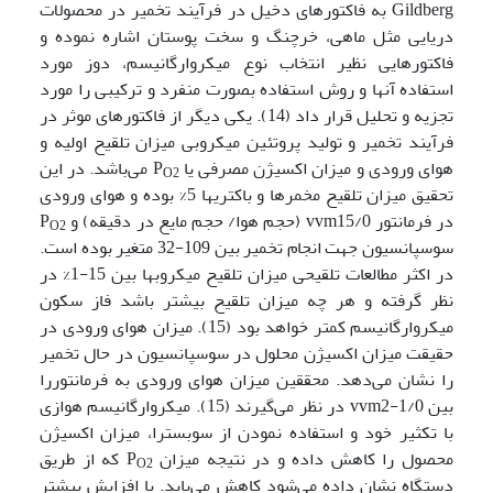
Gildberg به فاکتورهای دخیل در فرآیند تخمیر در محصولات
دریایی مثل ماهی، خرچنگ و سخت پوستان اشاره نموده و
فاکتورهایی نظیر انتخاب نوع میکروارگانیسم، دوز مورد
استفاده آنها و روش استفاده بصورت منفرد و ترکیبی را مورد
تجزیه و تحلیل قرار داد (14). یکی دیگر از فاکتورهای موثر در
فرآیند تخمیر و تولید پروتئین میکروبی میزان تلقیح اولیه و
هوای ورودی و میزان اکسیژن مصرفی یا P
می‌باشد. در این
O2
تحقیق میزان تلقیح مخمرها و باکتریها 5% بوده و هوای ورودی
در فرمانتور vvm15/0 (حجم هوا/ حجم مایع در دقیقه) و P
O2
سوسپانسیون جهت انجام تخمیر بین 109-32 متغیر بوده است.
در اکثر مطالعات تلقیحی میزان تلقیح میکروبها بین 15-1% در
نظر گرفته و هر چه میزان تلقیح بیشتر باشد فاز سکون
میکروارگانیسم کمتر خواهد بود (15). میزان هوای ورودی در
حقیقت میزان اکسیژن محلول در سوسپانسیون در حال تخمیر
را نشان می‌دهد. محققین میزان هوای ورودی به فرمانتوررا
بین vvm2-1/0 در نظر می‌گیرند (15). میکروارگانیسم هوازی
با تکثیر خود و استفاده نمودن از سوبسترا، میزان اکسیژن
محصول را کاهش داده و در نتیجه میزان P
که از طریق
O2
دستگاه نشان داده می‌شود کاهش می‌یابد. با افزایش بیشتر