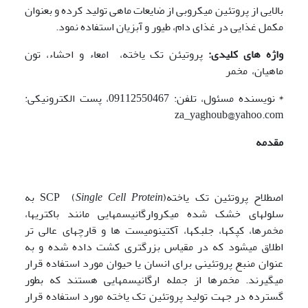
بالایی از پروتئین میکروبی از ضایعات ماهی تولید کرده و بعنوان
مکمل غذایی در غذای دام، طیور و آبزیان استفاده نمود.
واژه های کلیدی:
پروتیئن تک یاخته، امعاء و احشاء، تون
ماهیان، مخمر
*
نویسنده مسئول، تلفن: 09112550467، پست الکترونیکی:
za_yaghoub@yahoo.com
مقدمه
اصطلاح پروتئین تک یاختهSCP (
Single Cell Protein
) به
سلولهای خشک شده میکروارگانیسمهایی مانند باکتریها،
مخمرها، کپکها، جلبکها، آکتینومیست ها و قارچهای عالی تر
اطلاق میشود که در مقیاس بزرگتری کشت داده شده و به
عنوان منبع پروتئینی برای انسان یا حیوان مورد استفاده قرار
میگیرند. مخمرها از جمله ارگانیسمهایی هستند که بطور
گسترده در جهت تولید پروتئین تک یاخته مورد استفاده قرار