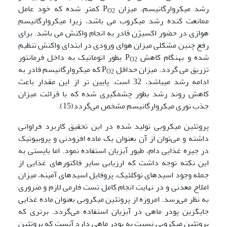
رشد میکروارگانیسم، میزان P
کمتر شده که خود عامل
O2
ممانعت کنده رشد میکروب می باشد، زیرا میکروارگانیسم
هوازی در حضور اکسیژن قادر به انجام واکنش می باشد. برای
رفع چنین مشکلی میزان هوای ورودی در ابتدای واکنش تنظیم
شده و بهنگام کاهش P
بطور اتوماتیک به داخل فرمانتور
O2
تزریق می گردد. میزان حداقل P
که میکروارگانیسم قادر به
O2
ادامه رشد میباشد، 32 است. پایین تر از این مقدار باعث
کاهش روند رشد بطور چشمگیری شده که با قرائت میزان
جذب نوری میکروارگانیسم مشخص می‌گردد(15).
پروتئین میکروبی تولید شده در این تحقیق کاربرد فراوانی
داشته و می‌توان از آن بعنوان یک ماده افزودنی و پروبیوتیک
در جیره غذایی دام، طیور آبزیان استفاده نمود. اما بایستی به
این نکته توجه داشت که ارزیابی سایر فاکتورهای غذایی از
جمله وجود اسیدهای نوکلئیک، پروفایل اسیدهای آمینه، میزان
املاح معدنی و در نهایت انجام کامل تست فارمی لازم و ضروری
به نظر می‌رسد. امروزه از پروتئین میکروبی بعنوان ماده غذایی
جایگزین پودر ماهی در آبزیان استفاده می‌گردد. برتری که
پروتئین میکروبی نسبت به پودر ماهی دارد آنست که پروتئین