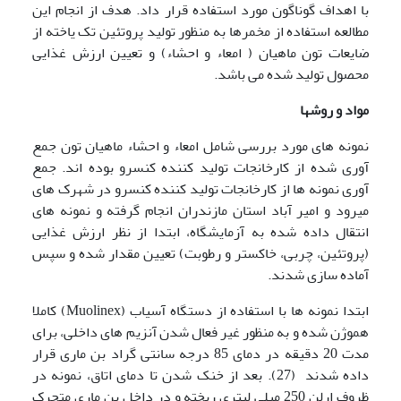
با اهداف گوناگون مورد استفاده قرار داد. هدف از انجام این
مطالعه استفاده از مخمرها به منظور تولید پروتئین تک یاخته از
ضایعات تون ماهیان ( امعاء و احشاء) و تعیین ارزش غذایی
محصول تولید شده می باشد.
مواد و روشها
نمونه های مورد بررسی شامل امعاء و احشاء ماهیان تون جمع
آوری شده از کارخانجات تولید کننده کنسرو بوده اند. جمع
آوری نمونه ها از کارخانجات تولید کننده کنسرو در شهرک های
میرود و امیر آباد استان مازندران انجام گرفته و نمونه های
انتقال داده شده به آزمایشگاه، ابتدا از نظر ارزش غذایی
(پروتئین، چربی، خاکستر و رطوبت) تعیین مقدار شده و سپس
آماده سازی شدند.
ابتدا نمونه ها با استفاده از دستگاه آسیاب (Muolinex) کاملا
هموژن شده و به منظور غیر فعال شدن آنزیم های داخلی، برای
مدت 20 دقیقه در دمای 85 درجه سانتی گراد بن ماری قرار
داده شدند (27). بعد از خنک شدن تا دمای اتاق، نمونه در
ظروف ارلن 250 میلی لیتری ریخته و در داخل بن ماری متحرک