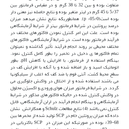
متفاوت بوده و بین 32 تا 38 گرم و در مقیاس فرمانتور بین
5/37 تا 45 گرم در لیتر متغیر بوده و نتایج حاصله نیز معنی دار
بوده است(05/0< p). همانطوریکه نتایج نشان میدهد میزان
درصد پروتئین در شرایط فرمانتور بهتر از شرایط آزمایشگاهی
بوده است. علت این امر کنترل نمودن فاکتورهای مختلف در
فرآیند فرمانتور بوده است. در شرایط آزمایشگاهی، فاکتورهای
مختلف محیطی بر روند انجام فرآیند تاًثیر گذاشته و نمیتوان
تمام فاکتورها ی دخیل در تخمیر را بطور کامل کنترل نمود.
بهنگام استفاده از فرمانتور، با افزایش یا کاهش pH، بطور
اتوماتیک اسید و باز اضافه شده و یا آنکه با افزایش کف در
سطح محیط کشت، آنتی فوم یا ضد کف که اغلب از سیلیکونها
می باشند استفاده شده و از اختلال در واکنش جلوگیری می
گردد. در شرایط فرمانتور میزان هوای ورودی و اکسیژن محلول
در واکنش کنترل شده در حالیکه فاکتورهای مذکور در شرایط
آزمایشگاهی و بهنگام انجام فرآیند در ارلن آزمایشگاهی، قابل
کنترل نمی بااشد (4) نتایج مطالعات Schulz و همکارانش نشان
داده که میزان پروتئین خام در SCP تولید شده از مخمرها بین
68-39% بوده در صورتیکه این میزان در SCP باکتریایی در