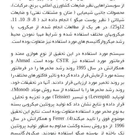
از سوبستراهایی نظیر ضایعات کشاورزی (ملاس، برنج، مرکبات)،
محصولات جانبی شیمیایی ( متان و مشتقات نفتی) و ضایعات
شیلاتی ( نظیر پوست میگو ) انجام داده اند ( 8، 9، 10، 11،
12و25). در هر یک از مطالعات انجام شده، از میکروب یا
میکروبهای مختلف استفاده شده و شرایط مهیا نمودن محیط
رشد میکروارگانیسم های مورد استفاده نیز متفاوت بوده است.
سیستم مورد استفاده در این تحقیق از نوع هوازی ممتد و
فرمانتور مورد استفاده نیز CSTR بوده است. Ahmad و
همکارانش در سال 1995 روند رشد مخمرها را در فرمانتور
بسته مورد آزمایش قرار داده کرده و تاثیر فاکتورهای مختلف را
بر روند تخمیر مورد ارزیابی قرار دادند. آنها در تحقیقات خود،
روند رشد مخمرها را با استفاده از سه روش موناد (Monod)،
لونپاید (Levenpid) و تیسیر (Teissier) مورد تجزیه و تحلیل
قرار داده و نتایج نشان داد که تولید پروتئین میکروبی بسته
به نوع مخمر مورد استفاده متفاوت بوده است. نتایج این تحقیق
موضوع فوق را تایید میکند(4). Ferrer و همکارانش در سال
1996 از دو روش بسته وکشت مداوم به منظور تولید پروتئین
تک یاخته از پوسته میگو استفاده نمودند. میکروارگانیسم