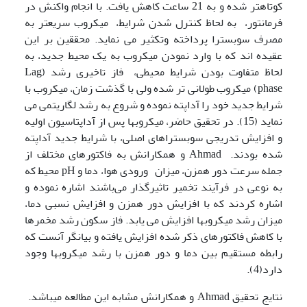
کوتاهتر شده و به 21 ساعت کاهش یافت. با انجام واکنش در
فرمانتور، به لحاظ کنترل شدن شرایط، میکروب سریعتر به
مصرف سوبسترا پرداخته وتکثیر می نماید. محققین بر این
عقیده اند که با وارد نمودن میکروب به یک محیط جدید، به
لحاظ متفاوت بودن شرایط محیطی، فاز تاخیری رشد (Lag
phase) میکروب طولانی تر شده ولی با گذشت زمان، میکروب با
شرایط جدید خود را آداپته نموده و شروع به رشد لگاریتمی می
نماید (15). در تحقیق حاضر، میکروبها پس از آداپتاسیون اولیه
و افزایش تدریجی سوبستراهای اصلی، با شرایط جدید آداپته
شده بودند. Ahmad و همکارانش به فاکتورهای مختلف از
جمله سرعت دور همزن، میزان ورودی هوا، دما و pH محیط که
به نوعی در فرآیند تخمیر تاثیرگذار می‌باشند اشاره نموده و
اشاره کردند که با افزایش دور همزن و افزایش نسبی دما،
میزان رشد میکروبها افزایش می یابد. فاز سکون رشد مخمرها
با کاهش فاکتورهای ذکر شده افزایش یافته و بیانگر آنست که
رابطه مستقیم بین دما و دور همزن با رشد میکروبها وجود
دارد(4).
نتایج تحقیق Ahmad و همکارانش مشابه این مطالعه میباشد.