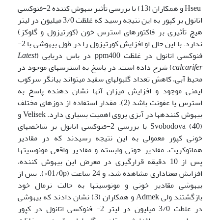
Hseu و همکاران (13) با بررسی تأثیر بیهوش کننده 2-فنوکسی
اتانول بر کپور به این نتیجه رسید که غلظت 3/0 میلیون در لیتر
هیچ تأثیری بر فاکتور­های استرس خون (کورتیزول و گلوکز)
ندارد. با این حال او افزایش کورتیزول را در طول بیهوشی با 2-
فنوکسی اتانول در غلظت ppm400 در باس دریایی (
Latest
calcarifer
) شرح داده است. در پاسخ به استرس­های موجود در
محیط آبی، کاهش تعداد گلبول­های سفید می­تواند بیانگر سرکوب
ایمنی موجود و افزایش میزان آن­ها نشان دهنده پاسخ به
استرس یا عفونت باشد (2). مقدار استفاده از دوز­های مختلف
بیهوش کننده­ها در آبزی پروی اهمیت بسیاری دارد. Velisek و
Svobodova (40) با بررسی 2-فنوکسی اتانول بر شاخص­های
خونی کپور معمولی به این نتیجه رسیدند که در مقادیر
هماتوکریت، مقادیر خونی وابسته و مقادیر واقعی مونوسیت­­ها
پس از 10 دقیقه قرارگیری در معرض این بیهوش کننده،
افزایش معناداری مشاهده شد، و 24 ساعت (01/0p<). پس از
بیهوشی مقادیر خونی و مونوسیت­ها به حالت نرمال خود
بازگشتند ولی Admek و همکاران (3) نشان دادند که بیهوشی
در غلظت 3/0 میلیون در لیتر 2- فنوکسی اتانول در کپور