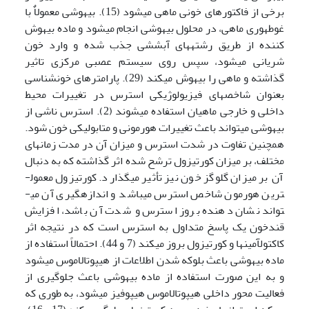
برخی از فاکتور­های خونی ماهی می­شود (15). بیهوشی معمولاٌ با
غوطه­وری ماهی، در محلول بیهوشی انجام می­شود و ماده بیهوش
کننده از طریق رشته­های آبششی جذب شده و وارد خون
شریانی می­شود، سپس روی سیستم عصبی مرکزی تاثیر
گذاشته و ماهی را بیهوش می­کند (29). پارامترهای خون­شناسی
بعنوان شاخص­های فیزیولوژیکی استرس در تغییرات محیط
داخلی و خارجی ماهیان استفاده می­شوند (2). استرس ناشی از
بیهوشی می­تواند باعث تغییرات هورمونی و متابولیکی خون شود.
هم­چنین تفاوت در شدت استرس و میزان آن در مدت زمان­های
مختلف، بر میزان کورتیزول ترشح شده اثر گذاشته که به دنبال
آن بر میزان گلوگز خون نیز تأثیر می­گذارد. کورتیزول معمول­
ترین هورمون شاخص استرس می­باشد و اندازه­گیری آن می­
تواند نشان دهنده بروز استرس و شدت آن باشد، افزایش
قند­خون یک پاسخ متداول به استرس است که در نتیجه اثر
کاکتول­آمین­ها و کورتیزول بروز می­کند (7 و 44). احتمالاً استفاده از
ماده بیهوشی باعث بلوکه شدن اطلاعات از هیپوتالاموس می­شود
و به این صورت استفاده از ماده بیهوشی باعث جلوگیری از
فعالیت محور داخلی هیپوتالاموس هیپوفیز می­شود، به طوری که