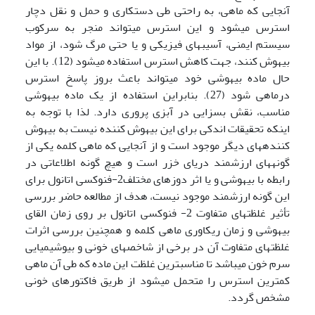
آنجایی که ماهی، به راحتی طی دستکاری و حمل و نقل دچار
استرس می­شود و این استرس می­تواند منجر به سرکوب
سیستم ایمنی، آسیب­های فیزیکی و یا حتی مرگ شود، از مواد
بیهوش کنند، جهت کاهش استرس استفاده می­شود (12). با این
حال ماده بیهوشی خود می­تواند باعث بروز پاسخ استرس
درماهی شود (27). بنابراین استفاده از یک ماده بیهوشی
مناسب، نقش بسزایی در آبزی پروری دارد. لذا با توجه به
اینکه تحقیقات اندکی برای این بیهوش کننده نیست به بیهوش
کننده­های دیگر موجود است و از آنجایی که ماهی کلمه یکی از
گونه­های ارزشمند دریای خزر است و هیچ گونه اطلاعاتی در
رابطه با بیهوشی و یا اثر دوزهای مختلف­2-فنوکسی اتانول برای
این گونه ارزشمند موجود نیست، هدف از مطالعه حاضر بررسی
تأثیر غلظت­های متفاوت 2- فنوکسی اتانول بر روی زمان القای
بیهوشی و زمان ریکاوری ماهی کلمه و هم­چنین بررسی اثرات
غلظت­های متفاوت آن در برخی از شاخص­های خونی و بیوشیمیایی
سرم خون می­باشد تا مناسب­­ترین غلظت این ماده که طی آن ماهی
کمترین استرس را متحمل می­شود از طریق فاکتور­های خونی
مشخص گردد.