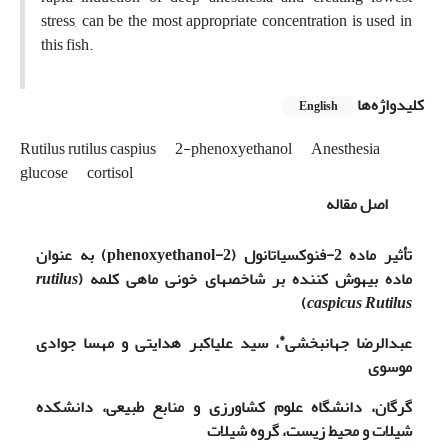
stress, can be the most appropriate concentration is used in
this fish.
کلیدواژه‌ها
English
Rutilus rutilus caspius
2-phenoxyethanol
Anesthesia
glucose
cortisol
اصل مقاله
تأثیر ماده
2-فنوکسی­اتانول (
2-phenoxyethanol
)
به عنوان
ماده بیهوش کننده بر شاخص­های خونی ماهی کلمه
(
rutilus
)
caspicus
Rutilus
*
عبدالرضا
جهانبخشی
، سید علی­اکبر هدایتی و مهسا جوادی
موسوی
گرگان، دانشگاه علوم کشاورزی و منابع طبیعی، دانشکده
شیلات و محیط زیست، گروه شیلات