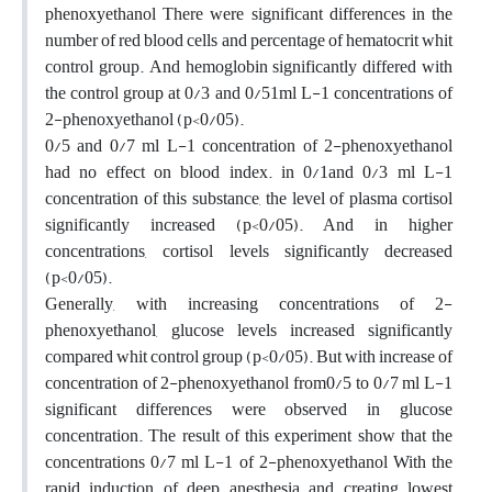
phenoxyethanol There were significant differences in the
number of red blood cells and percentage of hematocrit whit
control group. And hemoglobin significantly differed with
the control group at 0/3 and 0/51ml L-1 concentrations of
2-phenoxyethanol (p<0/05).
0/5 and 0/7 ml L-1 concentration of 2-phenoxyethanol
had no effect on blood index. in 0/1and 0/3 ml L-1
concentration of this substance, the level of plasma cortisol
significantly increased (p<0/05). And in higher
concentrations, cortisol levels significantly decreased
(p<0/05).
Generally, with increasing concentrations of 2-
phenoxyethanol, glucose levels increased significantly
compared whit control group (p<0/05). But with increase of
concentration of 2-phenoxyethanol from0/5 to 0/7 ml L-1
significant differences were observed in glucose
concentration. The result of this experiment show that the
concentrations 0/7 ml L-1 of 2-phenoxyethanol With the
rapid induction of deep anesthesia and creating lowest