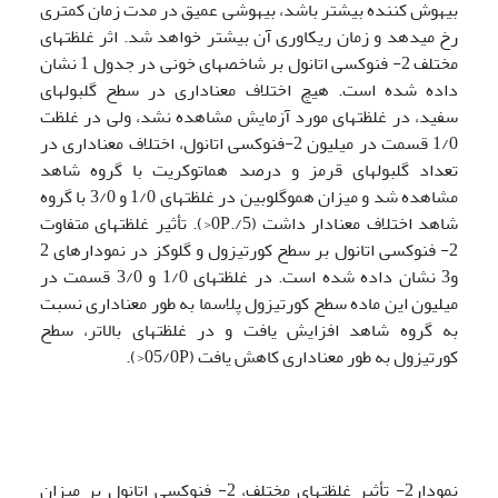
بیهوش کننده بیشتر باشد، بیهوشی عمیق در مدت زمان کمتری
رخ می­دهد و زمان ریکاوری آن بیشتر خواهد شد. اثر غلظت­های
مختلف 2- فنوکسی اتانول بر شاخص­های خونی در جدول 1 نشان
داده شده است. هیچ اختلاف معناداری در سطح گلبول­های
سفید، در غلظت­های مورد آزمایش مشاهده نشد، ولی در غلظت
1/0 قسمت در میلیون 2-فنوکسی اتانول، اختلاف معناداری در
تعداد گلبول­های قرمز و درصد هماتوکریت با گروه شاهد
مشاهده شد و میزان هموگلوبین در غلظت­های 1/0 و 3/0 با گروه
شاهد اختلاف معنادار داشت (5/.0P<). تأثیر غلظت­های متفاوت
2- فنوکسی اتانول بر سطح کورتیزول و گلوکز در نمودار­های 2
و3 نشان داده شده است. در غلظت­های 1/0 و 3/0 قسمت در
میلیون این ماده سطح کورتیزول پلاسما به طور معناداری نسبت
به گروه شاهد افزایش یافت و در غلظت­های بالاتر، سطح
کورتیزول به طور معناداری کاهش یافت (05/0P<).
نمودار2- تأثیر غلظت­های مختلف، 2- فنوکسی اتانول بر میزان