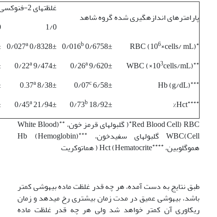
غلظت­های 2-فنوکسی اتانول
پارامترهای اندازه­گیری شده
گروه شاهد
0
1/0
a
b
6
*
2
0/8328± 0/027
0/6758± 0/016
RBC (10
×cells/ mL)
a
a
3
**
8
9/474± 0/22
9/620± 0/26
WBC (×10
cells/mL)
a
c
***
7
8/38± 0.37
6/58± 0/07
Hb (g/dL)
a
b
****
0
21/94± 0/45
18/92± 0/73
Hct%
**
*
Red Blood Cell) RBC
­( گلبول­های قرمز خون،
­(White Blood
***
Cell)WBC
گلبول­های سفیدخون­،
­Hb (Hemoglobin)
****
هموگلوبین،
Hematocrite) Hct ( هماتوکریت
طبق نتایج به دست آمده، هر چه قدر غلظت ماده بیهوشی کمتر
باشد، بیهوشی عمیق در مدت زمان بیشتری رخ می­دهد و زمان
ریکاوری آن کمتر خواهد شد ولی هر چه قدر غلظت ماده