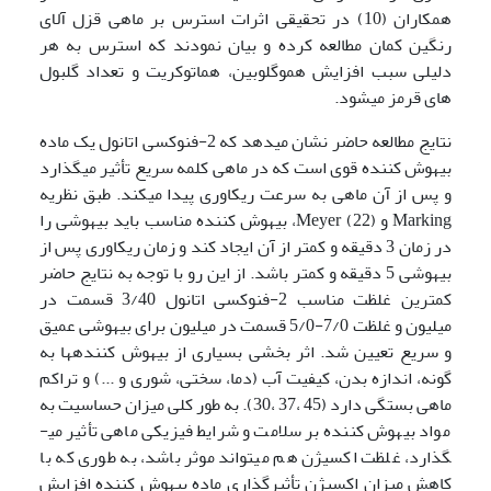
همکاران (10) در تحقیقی اثرات استرس بر ماهی قزل آلای
رنگین کمان مطالعه کرده و بیان نمودند که استرس به هر
دلیلی سبب افزایش هموگلوبین، هماتوکریت و تعداد گلبول
های قرمز می­شود.
نتایج مطالعه حاضر نشان می­دهد که 2-فنوکسی اتانول یک ماده
بیهوش کننده­ قوی است که در ماهی کلمه سریع تأثیر می­گذارد
و پس از آن ماهی به سرعت ریکاوری پیدا می­کند. طبق نظریه
Marking و Meyer (22)، بیهوش کننده مناسب باید بیهوشی را
در زمان 3 دقیقه و کمتر از آن ایجاد کند و زمان ریکاوری پس از
بیهوشی 5 دقیقه و کمتر باشد. از این رو با توجه به نتایج حاضر
کمترین غلظت مناسب 2-فنوکسی اتانول 3/40 قسمت در
میلیون و غلظت 7/0-5/0 قسمت در میلیون برای بیهوشی عمیق
و سریع تعیین شد. اثر بخشی بسیاری از بیهوش کننده­ها به
گونه، اندازه بدن، کیفیت آب (دما، سختی، شوری و ...) و تراکم
ماهی بستگی دارد (45 ،37 ،30). به طور کلی میزان حساسیت به
مواد بیهوش کننده بر سلامت و شرایط فیزیکی ماهی تأثیر می­
گذارد، غلظت اکسیژن هم می­تواند موثر باشد، به طوری که با
کاهش میزان اکسیژن تأثیرگذاری ماده بیهوش کننده افزایش