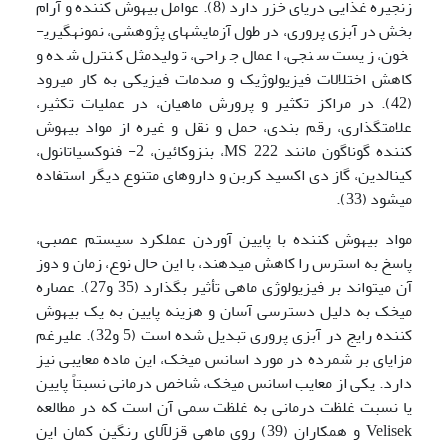
زنجیره غذایی دریای خزر دارد (8). عوامل بیهوش کننده و آرام
بخش در آبزی پروری، در طول آزمایش­های پژوهشی، نمونه­گیری­
خون، زیست سنجی، اعمال جراحی، تولیدمثل کنترل شده و
کاهش اختلالات فیزیولوژیک و صدمات فیزیکی به کار می­رود
(42). در مراکز تکثیر و پرورش ماهیان، در عملیات تکثیر،
علامت­گذاری، رقم بندی، حمل و نقل و غیره از مواد بیهوش
کننده گوناگون مانند MS 222، بنزوکائین، 2- فنوکسی­اتانول،
کینالدین، گاز دی اکسید کربن و داروهای متنوع دیگر استفاده
می­شود (33).
مواد بیهوش کننده با پایین آوردن عملکرد سیستم عصبی،
پاسخ به استرس را کاهش می­دهند، با این حال نوع، زمان و دوز
آن می­تواند بر فیزیولوژی ماهی تأثیر بگذارد (35 و27). عصاره
میخک به دلیل دسترسی آسان و هزینه پایین به یک بیهوش
کننده رایج در آبزی پروری تبدیل شده است (5 و32). علی­رغم
مزایای بر شمرده در مورد اسانس میخک، این ماده معایبی نیز
دارد. یکی از معایب اسانس میخک، شاخص درمانی نسبتاً پایین
یا نسبت غلظت درمانی به غلظت سمی آن است که در مطالعه
Velisek و همکاران (39) روی ماهی قزل­آلای رنگین کمان این