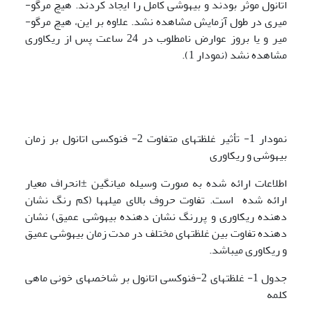
اتانول موثر بودند و بیهوشی کامل را ایجاد کردند. هیچ مرگ­و­
میری در طول آزمایش مشاهده نشد. علاوه بر این، هیچ مرگ­و­
میر و یا بروز عوارض نامطلوب در 24 ساعت پس از ریکاوری
مشاهده نشد (نمودار 1).
نمودار 1- تأثیر غلظت­های متفاوت 2- فنوکسی اتانول بر زمان
بیهوشی و ریکاوری
اطلاعات ارائه شده به صورت وسیله میانگین ±انحراف معیار
ارائه شده است. تفاوت حروف بالای میله­ها (کم رنگ نشان
دهنده ریکاوری و پررنگ نشان دهنده بیهوشی عمیق) نشان
دهنده تفاوت بین غلظت­های مختلف در مدت زمان بیهوشی عمیق
و ریکاوری می­باشد.
جدول 1- غلظت­های 2-فنوکسی اتانول بر شاخص­های خونی ماهی
کلمه