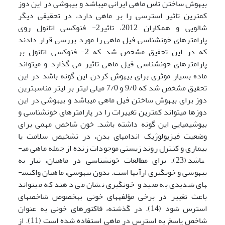
بیهوش ساختن تاس ماهی ایرانی می­باشد و بیهوشی در این دوز
کمترین تاثیر استرسی را بر ماهی دارد، در تحقیقی دیگر
شالویی و همکاران 2012، تاثیر2- فنوکسی اتانول روی
پارامترهای خونشناسی فیل ماهی را مورد بررسی قرار دادند
که در این تحقیق مشخص شد که 2- فنوکسی اتانول بر
پارامترهای خونشناسی فیل ماهی تاثیر می گذارد و می­تواند
ماده بسیار موثری برای بیهوش کردن این گونه باشد در این
تحقیق مشخص شد که 9/0 و 7/0 میلی لیتر بر لیتر مناسب­ترین
دوز برای بیهوش ساختن فیل ماهی می­باشد و بیهوشی در این
دوزها می­تواند کمترین تغییرات را در پارامترهای خونشناسی و
بیو­شیمیایی این گونه داشته باشد. خون شاخص مهمی برای
وضعیت فیزیولوژیک اندام­های بدن، در تشخیص سلامت یا
بیماری و کنترل روند زیستی موجودات زنده از جمله ماهی می­
باشد (23). برای مطالعات خون­شناسی در ماهیان، نیاز به
بیهوشی و خون­گیری ازآن­ها است. بدون بیهوشی، ماهیان واکنش­
های شدیدی به صید و خون­گیری نشان می دهند که می­تواند
باعث تغییر در برخی مؤلفه­های خونی به­خصوص شاخص­های
استرس شود (14). در گذشته، فاکتورهای خونی به عنوان
شاخص پاسخ به استرس در ماهی استفاده شده است (11). از