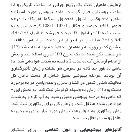
آزمایش ماهیان تحت یک رژیم نورانی 12 ساعت تاریکی و 12
ساعت روشنایی قرار گرفتند. ماده بیهوشی مورد استفاده
شامل 2-فنوکسی اتانول (محصول سیگما آمریکا) با درجه
خلوص 5/99 درصد و چگالی 107/1-108/1 گرم در­لیتر و به
نسبت 1 به 10 در اتانول 95 درصد حل شد. غلظت­های 1/0، 3/0،
5/0 و 7/0 میلی­لیتر در لیتر از این ماده، بر اساس مطالعات
پیشین که بر روی سایر ماهیان انجام شده بود انتخاب شد (17).
هر غلظت ذکر شده به یک مخزن 100 لیتری اضافه شد و پیش
از انجام آزمایش آب به مدت 2 دقیقه به شدت هوادهی شد. ده
ماهی به طور جداگانه در معرض هر غلظت و زمان تأثیرگذاری
آن بودند (مرحله بیهوشی عمیق شامل از دست دادن کل
فعالیت، شناور شدن در انتهای مخزن و عدم پاسخ در به برخورد
دست بود (4). زمان به وسیله کرنومتر ثبت شد، به محض این ­
که ماهی به مرحله بیهوشی عمیق رسید به آب تازه و به شدت
هوادهی شده منتقل شد، و زمان کل برای ریکاوری ثبت شد.
زمان ریکاوری به عنوان مدت زمان مورد نیاز برای رسیدن به
تعادل و شنای فعال ثبت شد.
آنالیز­های بیوشیمیایی و خون شناسی
: برای تست­های