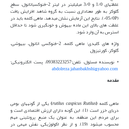
غلظت­های 1/0 و 3/0 میلی­لیتر در لیتر ­2-فنوکسی­اتانول، سطح
گلوکز به طور معناداری نسبت به گروه شاهد افزایش یافت
(05/0P<). نتایج این آزمایش نشان می­دهد، ماهی کلمه باید در
غلظت های بالای این ماده بیهوش و خون­گیری شود تا حداقل
استرس به آن وارد شود.
واژه های کلیدی: ماهی کلمه، 2-فنوکسی اتانول، بیهوشی،
گلوکز، کورتیزول
* نویسنده مسئول، تلفن:09383223257، پست الکترونیکی:
abdolreza.jahanbakhshi@yahoo.com
مقدمه
ماهی کلمه
(
Rutilus
caspicus
rutilus
)
یکی از گونه­های بومی
دریای خزر است (1). این گونه دارای ارزش اقتصادی است و
برای مردم این منطقه، به عنوان یک منبع پروتئینی مهم
محسوب می­شود (19). و از نظر اکولوژیکی، نقش مهمی در