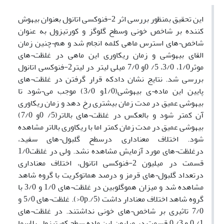
این تحقیق بمنظور بررسی اثر 2-فنوکسی اتانول بعنوان بیهوش
کننده بر شاخص خونی وسطح گلوگز و کورتیزول به عنوان
شاخص¬های استرس ماهی کلمه انجام شد و هم¬چنین زمان
القای بیهوشی و زمان ریکاوری این ماهی در غلظت¬های
موثر1/0، 3/0، 5/ 0و 7/0 میلی لیتر در لیتر2-فنوکسی اتانول
بررسی شد. نتایج نشان دادکه قرار گرفتن در غلظت¬های
پایین این ماده¬ی بیهوشی(1/0و 3/0) موجب می¬شود تا
بیهوشی عمیق در مدت زمان بیشتری رخ دهد و زمان ریکاوری
آن کمتر شود و بالعکس در غلظت¬های بالاتر(5/ 0و 7/0)
بیهوشی عمیق در مدت زمان کمتر اما با ریکاوری بالاتر مشاهده
شود. اختلاف معناداری درسطح گلبول¬های سفید،
درغلظت¬های مورد آزمایش مشاهده نشد. ولی در غلظت1/0
قسمت در میلیون 2-فنوکسی اتانول، اختلاف معناداری
درتعداد گلبول¬های قرمز و درصد هماتوکریت با گروه شاهد
مشاهده شد و میزان هموگلوبین در غلظت¬های 1/0 و 3/0 با
گروه شاهد اختلاف معنادار داشت (5/.0p<). غلظت¬های 5/0 و
7/0 تاثیری بر شاخص¬های خونی نداشتند. در غلظت¬های
1/.0 و 3/.0 قسمت در میلیون این ماده سطح کورتیزول پلاسما