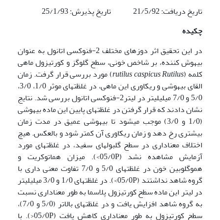
تاریخ دریافت: 21/5/92 تاریخ پذیرش: 25/1/93
چکیده
در این تحقیق اثر دوز­های مختلف 2-فنوکسی اتانول به عنوان
بیهوش کننده، بر شاخص خونی، سطح گلوگز و کورتیزول ماهی
کلمه (
Rutilus
caspicus
rutilus
)
مورد بررسی قرار گرفت. زمان
القای بیهوشی و ریکاوری این ماهی، در غلظت­های موثر 1/0، 3/0،
5/0 و 7/0 میلی­لیتر در لیتر2-فنوکسی اتانول بررسی شد. نتایج
نشان دادند که قرار گرفتن در غلظت­های پایین این ماده بیهوشی
(1/0 و 3/0) موجب می­شود تا بیهوشی عمیق در مدت زمان
بیشتری رخ دهد و زمان ریکاوری آن کمتر شود و بالعکس. هیچ
اختلاف معناداری در سطح گلبول­های سفید، در غلظت­های مورد
آزمایش مشاهده نشد (05/0P>). میزان هماتوکریت و
هموگلوبین خون در غلظت­های 5/0 و 7/0 تفاوت معنی داری با
گروه شاهد نداشتند (05/0P>). در غلظت­های 1/0 و 3/0 میلی­لیتر
در لیتر این ماده سطح کورتیزول پلاسما به طور معناداری نسبت
به گروه شاهد افزایش یافت و در غلظت­های بالاتر (5/0 و 7/0)،
سطح کورتیزول به طور معناداری کاهش یافت (05/0P<). با