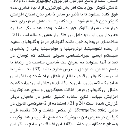
ممکن است از پاسخ هورمون کورتیزول جلوگیری کند (17 و 16).
کاهش گلوکز خون باعث افزایش کورتیزول از ناحیه قشری غده
فوق کلیه می­شود تا با تأثیر بر سایر ذخایر بدن امکان افزایش
گلوکز خون فراهم شود. این مکانیزم یک عامل مهم برای حفظ
دراز مدت میزان گلوکز خون می­باشد. وجود همبستگی منفی و
معنی­دار بین این دو عامل نیز حاکی از همین مساله است (21).
شاخص­های مربوط به خون مانند گلبول­های قرمز و گلبول­های سفید
از جمله لنفوسیت­ها، نوتروفیل­ها و مونوسیت­ها یکی از بخش­های
سیستم ایمنی غیراختصاصی سلولی هستند که نوسان در
تعداد آن­ها می­تواند به عنوان یک شاخص مناسب در ارتباط با
پاسخ ماهیان به عوامل استرس مطرح باشد (33). تحت شرایط
استرس­زا گلبول­های قرمز نابالغ از طحال آزاد شده و با افزایش
متابولیک، اکسیژن رسانی به ارگان­های مهم افزایش می­یابد که به
دنبال آن گلبول­های قرمز، غلظت هموگلوبین و سطح هماتوکریت
افزایش می­یابد. نتایج مشابه تحقیق حاضر در ماهیان دیگر
گزارش شده است (24 و 31). استفاده از 2-فنوکسی اتانول در
ماهی (
Senegalese sole
) اثر عکس داشت و 30 دقیقه قرار
گرفتن در معرض این بیهوش کننده هیچ تأثیری بر هماتوکریت
و سطح هموگلوبین نداشت (43). این اختلاف در نتایج بیانگر این