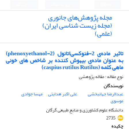
English
ورود به سامانه
ثبت نام
مجله پژوهش‌های جانوری
(مجله زیست شناسی ایران)
(علمی)
تاثیر ماده‌ی 2-فنوکسی‌اتانول (2-phenoxyethanol)
به عنوان ماده‌ی بیهوش کننده بر شاخص های خونی
ماهی کلمه (caspius rutilus Rutilus)
نوع مقاله : مقاله پژوهشی
نویسندگان
عبدالرضا جهانبخشی
علی اکبر هدایتی
مهسا جوادی
موسوی
دانشگاه علوم کشاورزی و منابع طبیعی گرگان
2735
چکیده