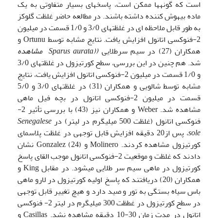
است که گونه­ها ممکن است، پاسخ­های بسیار متفاوتی به یک
ماده بیهوش کننده داشته باشند. در مطالعه حاضر غلظت گلوکز
به طور قابل ملاحظه ای در غلظت­های 3/0 و 1/0 قسمت در میلیون
2-فنوکسی اتانول افزایش یافت. نتایج مشابه توسط Ortunu و
همکاران (27) در سیم سرطلایی
(
(Sparus aurata
مشاهده
شد. هم­ چنین در این بررسی، سطح کورتیزول در غلظت­های 3/0
و 1/0 قسمت در میلیون 2-فنوکسی اتانول افزایش یافت، نتایج
مشابه توسط شالویی و همکاران (31) در غلظت­های 3/0 و 5/0
قسمت در میلیون 2-فنوکسی اتانول در بچه فیل ماهی
مشاهده شد. Weber و همکاران نیز (43) با بررسی تأثیر 2-
فنوکسی اتانول (غلظت 500 میلی­گرم در لیتر) در
Senegalese
sole
، پس از20 دقیقه افزایش قابل توجهی در غلظت پلاسمای
کورتیزول مشاهده کردند. Molinero و Gonzalez (24) نشان
دادند که غلظت و موقعیت 2-فنوکسی اتانول موجب القای پاسخ
کورتیزول در ماهی سیم سر طلایی می­شود. در مقابل King و
همکاران (20) دریافتند که پاسخ اولیه کورتیزول در لارو ماهی
باس سیاه بستگی به تور و صید دارد و هیچ تغییر قابل توجهی
در سطح کورتیزول در غطظت 300 میلی­گرم در لیتر 2- فنوکسی
اتانول در مدت زمان 30-10 دقیقه مشاهده نشد. Casillas و