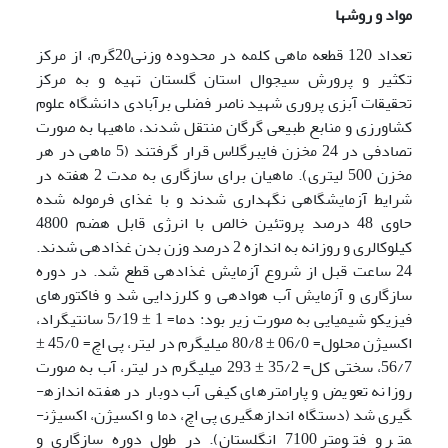
مواد و روشها
تعداد 120 قطعه ماهی کلمه در محدوده وزنی20گرم، از مرکز
تکثیر و پرورش سیجوال استان گلستان تهیه و به مرکز
تحقیقات آبزی پروری شهید ناصر فضلی برآبادی دانشگاه علوم
کشاورزی و منابع طبیعی گرگان منتقل شدند، ماهی­ها به صورت
تصادفی در 24 مخزن فایبرگلاس قرار گرفتند (5 ماهی در هر
مخزن 500 لیتری). ماهیان برای سازگاری به مدت 2 هفته در
شرایط آزمایشگاهی نگهداری شدند و با غذای فرموله شده
حاوی 48 درصد پروتئین خالص با انرژی قابل هضم 4800
کیلوکالری و روزانه به اندازه 2 درصد وزن بدن غذادهی شدند.
24 ساعت قبل از شروع آزمایش غذادهی قطع شد. در دوره
سازگاری و آزمایش آب هوادهی و کلرزدایی شد و فاکتورهای
فیزیکو شیمیایی به صورت زیر بود: دما= 1 ± 5/19 سانتی­گراد،
اکسیژن محلول= 06/0 ± 80/8 میلی­گرم در لیتر، پی اچ= 45/0 ±
56/7، سختی کل= 35/2 ± 293 میلی­گرم در لیتر، آب به صورت
روزانه تعویض و پارامتر­های کیفی آب دوبار در هفته اندازه­
گیری شد (دستگاه اندازه­گیری پی اچ، دما و اکسیژن، اکسیژن­
متر و فتومتر 7100 انگلستان). در طول دوره سازگاری و