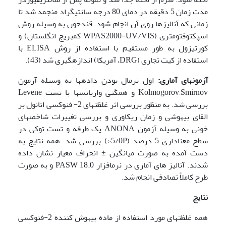
مدت زمان 5 دقیقه در دمای 80 درجه سانتی­گراد منجمد شد تا
زمانی که آنالیز­ها روی آن انجام شود. قندخون به وسیله روش
اسپکتوفتومتری (WPAS2000-UV/VIS کمبریج انگلستان) و
کورتیزول به طور مستقیم با استفاده از روش ELISA با
استفاده از کیت تجاری (DRG، آمریکا) اندازه­گیری شد (43).
آزمون­های آماری:
اول نرمال بودن داده­ها به وسیله آزمون
Kolmogorov–Smirnov و همگنی واریانس­ها با تست Levene
بررسی شد. به منظور بررسی اثر غلظت­های 2- فنوکسی اتانول بر
القای بیهوشی و زمان ریکاوری و بررسی تغییرات شاخص­های
خونی به وسیله آزمون ANONA یک طرفه و تست توکی در
سطح معناداری 5 درصد (5/0P<) بررسی شد. همه نتایج به
دست آمده به صورت میانگین ± انحراف معیار نشان داده
شدند. آنالیز­ های آماری در نرم­افزار PASW 18.0 و به صورت
طرح کاملاً تصادفی انجام شد.
نتایج
همه غلظت­های مورد استفاده از ماده بیهوش کننده 2-فنوکسی