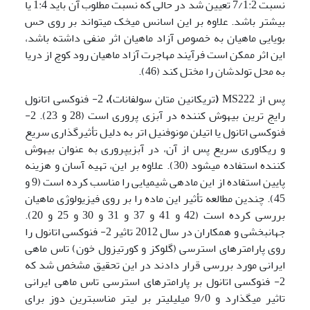
نسبت 7/1:2 تعیین شد در حالی که نسبت مطلوب آن باید 1:4 یا
بیشتر باشد. علاوه بر این اسانس میخک می­تواند بر روی حس
بویایی ماهیان به خصوص آزاد ماهیان اثر منفی داشته باشد،
این اثر ممکن است فرآیند مهاجرت آزاد ماهیان رود کوچ از دریا
به محل تولدشان را مختل کند (46).
پس از
MS222
(
تری­کانین متان سولفانات
)،
2- فنوکسی اتانول
رایج ترین بیهوش کننده در آبزی پروری است (28 و 23). 2-
فنوکسی اتانول یا اتیلن مونوفنیل اتر به دلیل تأثیرگذاری سریع
و ریکاوری سریع پس از آن، در آبزی­پروری به عنوان بیهوش
کننده استفاده می­شود (30). علاوه بر این، تهیه آسان و هزینه
پایین استفاده از این ماده­ی شیمیایی را مناسب کرده است (9 و
45). چندین مطالعه تأثیر این ماده را بر روی فیزیولوژی ماهیان
بررسی کرده است (42 و 41 و 37 و 31 و 30 و 25 و 20).
جهانبخشی و همکاران در سال 2012 تاثیر 2- فنوکسی اتانول را
روی پارامترهای استرسی (گلوکز و کورتیزول خون) تاس ماهی
ایرانی مورد بررسی قرار دادند در این تحقیق مشخص شد که
2- فنوکسی اتانول بر پارامترهای استرسی تاس ماهی ایرانی
تاثیر می­گذارد و 9/0 میلی­لیتر بر لیتر مناسب­ترین دوز برای