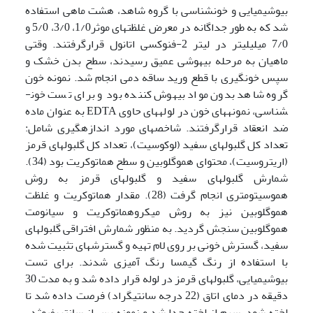
بیوشیمیایی و خون­شناسی با گروه شاهد، هشت ماهی استفاده
شد که به طور جداگانه در معرض غلظت­های موثر1/0، 3/0، 5/0 و
7/0 میلی­لیتر در لیتر 2-فنوکسی اتانول قرارگرفتند. وقتی
ماهیان به مرحله بیهوشی عمیق رسیدند، سطح بدن خشک و
سپس خون­گیری با قطع ورید ساقه دمی انجام شد. نمونه خون
گروه شاهد بدون مواد بیهوش کننده بود و برای تست خون­
شناسی، نمونه­های خون در لوله­های حاوی EDTA به عنوان ماده
ضد انعقاد قرارگرفتند. شاخص­های مورد اندازه­گیری شامل:
تعداد کل گلبول­های سفید (لوکوسیت)، تعداد کل گلبول­های قرمز
(اریتروسیت)، محتوای هموگلوبین و سطح هماتوکریت بود (34).
شمارش گلبول­های سفید و گلبول­های قرمز به روش
هموسیتومتری انجام گرفت (28). مقدار هماتوکریت و غلظت
هموگلوبین نیز به روش میکروهماتوکریت و سیانومت
هموگلوبین سنجش گردید. به منظور شمارش افتراقی گلبول­های
سفید، گسترش خونی بر روی لام تهیه و گسترش­های تثبیت شده
با استفاده از رنگ گیمسا رنگ آمیزی شدند. برای تست
بیوشیمیایی، گلبول­های قرمز در لوله قرار داده شد و به مدت 30
دقیقه در دمای اتاق (22 درجه­ سانتی­گراد) فرصت داده شد تا
لخته شود. سرم از لخته جدا شد و نمونه پس از سانتریفیوژدر