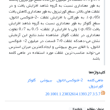
به طور معناداری نسبت به گروه شاهد افزایش یافت و در
غلظت های بالاتر، سطح کورتیزول به طور معناداری کاهش یافت
(05/.p<). به طورکلی با افزایش غلظت ¬2-فنوکسی اتانول،
سطح گلوکز به طور معناداری نسبت به گروه شاهد افزایش
یافت (05/.p<) ولی با افزایش از غلظت¬ 5/.0 به 7/.0 تفاوت
معناداری در غلظت گلوکز مشاهده نشد.نتایج این آزمایش
نشان می¬دهدکه غلظت 7/0 قسمت در میلیون 2- فنوکسی
اتانول، با القای سریع بیهوشی و ایجادکمترین میزان استرس
می-تواند مناسب¬ترین غلظت مورد استفاده در ماهی کلمه
باشد
کلیدواژه‌ها
ماهی کلمه
2-فنوکسی اتانول
بیهوشی
گلوکز
کورتیزول
20.1001.1.23832614.1393.27.3.5.7
عنوان مقاله
English