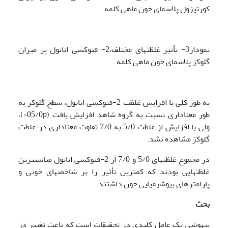
کورتیزول پلاسمای خون ماهی کلمه
نمودار3- تأثیر غلظت­های مختلف،2- فنوکسی اتانول بر میزان
گلوکز پلاسمای خون ماهی کلمه
به طور کلی با افزایش غلظت ­2-فنوکسی اتانول، سطح گلوکز به
طور معناداری نسبت به گروه شاهد افزایش یافت (05/0p<)،
ولی با افزایش از غلظت
­
5/0 به 7/0 تفاوت معناداری در غلظت
گلوکز مشاهده نشد.
در مجموع غلظت­های 5/0 و 7/0 از 2-فنوکسی اتانول مناسب­ترین
غلظت­هایی بودند که کمترین تأثیر را بر شاخص­های خونی و
پارامترهای بیوشیمیایی خون داشتند.
بحث
بیهوشی یک عامل کلیدی در تحقیقات است که باعث تغییر در