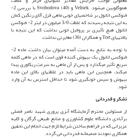
معمولی موجب افزایش مقادیر گلبول­های
قرمز و غلظت
هموگلوبین می­شود. Velisek و Svobodova (40) با بررسی 2-
فنوکسی اتانول بر شاخص­های خونی ماهی قزل آلای رنگین کمان
به این نتیجه رسیدند که غلظت 3/0 میلیون در لیتر 2- فنوکسی
اتانول هیچ تأثیری بر پروفیل خونی نداشت که این نتیجه با
یافته­های Tort و همکاران (36) مغایرتی نداشت.
با توجه به نتایح به دست آمده می­توان بیان داشت، ماده 2-
فنوکسی اتانول یک بیهوش کننده قوی است که در ماهی کلمه
سریع تأثیر می­گذارد و پس از آن ماهی به سرعت ریکاوری پیدا
می­کند، هم­چنین این ماهی باید در غلظت­های بالای این ماده
بیهوش و سپس خون­گیری شود تا حداقل استرس به آن وارد
شود.
تشکر و قدر­دانی
از مسئولین محترم آزمایشگاه آبزی پروری شهید ناصر فضلی
برآبادی دانشگاه علوم کشاورزی و منابع طبیعی گرگان و کلیه
عزیزانی که در فراهم ساختن شرایط لازم جهت انجام این تحقیق
همکاری نمودند صمیمانه قدردانی می گردد.