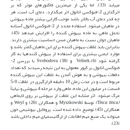
می­یابد (33). اما یکی از مهم­ترین فاکتور­های موثر که بر
اثرگذاری 2-فنوکسی اتانول اثر می­گذارد، دمای آب است، هر
چه قدر دمای آب بالاتر باشد موجب کارایی بیشتر ماده بیهوشی
در ماهیان می­شود. استفاده مجدد از 2-فنوکسی اتانول آستانه
تحمل ماهی به ماده بیهوش کننده را افزایش می­دهد (45).
ماهیان جوان نسبت به ماهیان مسن حساسیت بیشتری دارند.
بنابراین باید غلظت بیهوش کننده برای این ماهیان کمتر باشد و
موارد ایمنی بیشتری برای استفاده از بیهوش کننده­ها به کار
گرفته شود (6).Velisek و Svobodova (38) با بررسی 2-
فنوکسی اتانول بر کپور معمولی به این نتیجه رسیدند که تعداد
دفعات بیهوشی و به هوش آمدن به غلظت این بیهوش کننده
مربوط است و در مدت زمان 10 دقیقه قرارگیری در غلظت 5/0
قسمت در میلیون این ماده، ماهی وارد مرحله 4 بیهوشی و نهایتاً
مرگ می­شود. اثر مشابه این غلظت از بیهوشی بر روی لای­ماهی
(
Tinca tinca
)
توسط Myszkowski و همکاران (26) و Weyl و
همکاران (45) توضیح داده شده است. پروفایل بیوشیمی خون
می­تواند یک منبع مهم اطلاعات از ارگانیسم­های مهم داخلی باشد
(23).