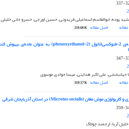
329
2
شید پوده، ابوالقاسم اسماعیلی فریدونی، حسین اورجی، خسرو جانی خلیلی
اصل مقاله
قاله
216.66 K
338
2
 جهانبخشی، علی اکبر هدایتی، مهسا جوادی موسوی
اصل مقاله
قاله
319.57 K
‍‍ژی و کاریولوژی موش مغان (Microtus socialis) در استان آذربایجان شرقی
348
2
خلیل آریا، ارجمند چولاک