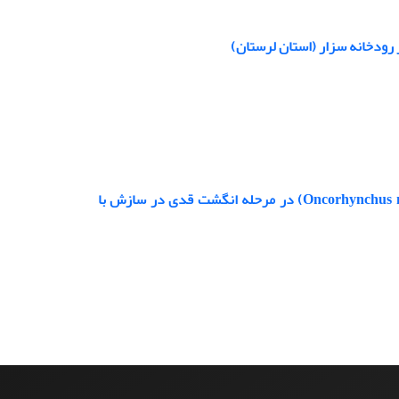
تغییر شاخص های رشد و پاسخ های هورمونی ماهی قزل‌آلای‌ رنگین کمان (Oncorhynchus mykiss) در مرحله انگشت قدی در سازش با