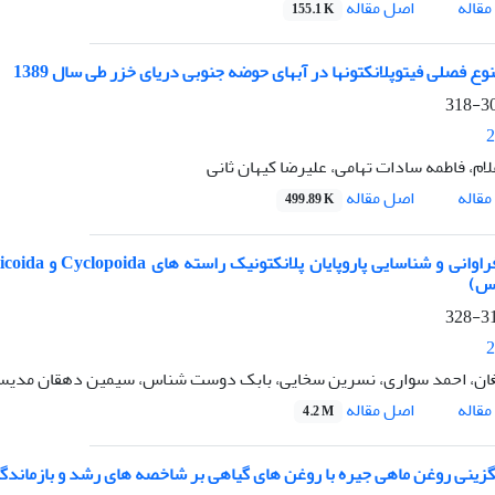
اصل مقاله
قاله
155.1 K
ع فصلی فیتوپلانکتونها در آبهای حوضه جنوبی دریای خزر طی سال 1389
307
2
ام، فاطمه سادات تهامی، علیرضا کیهان ثانی
اصل مقاله
قاله
499.89 K
رس)
319
2
غان، احمد سواری، نسرین سخایی، بابک دوست شناس، سیمین دهقان مدیس
اصل مقاله
قاله
4.2 M
گزینی روغن ماهی جیره با روغن های گیاهی بر شاخصه های رشد و بازماندگی بچه ماهی