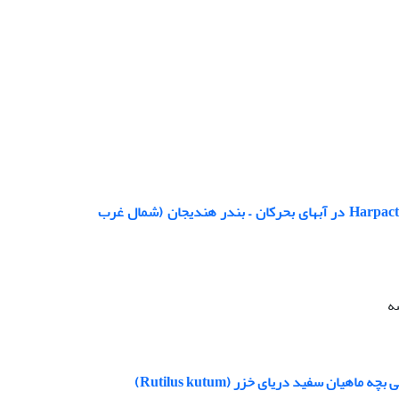
بررسی فراوانی و شناسایی پاروپایان پلانکتونیک راسته های Cyclopoida و Harpacticoida در آبهای بحرکان – بندر هندیجان (شمال غرب
ه
ان سفید دریای خزر (Rutilus kutum)