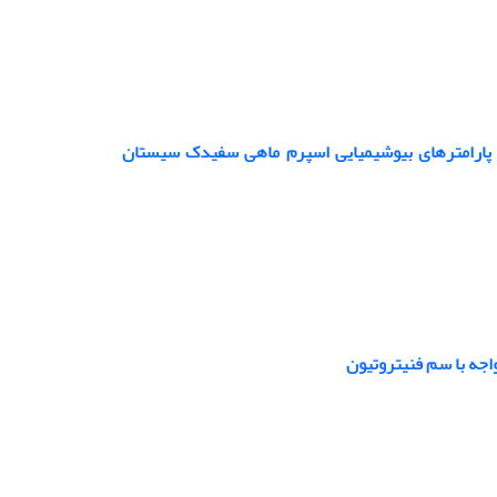
و عصاره غده هیپوفیز بر برخی پارامترهای بیوشیمیایی اسپرم ماهی سفیدک سیستان