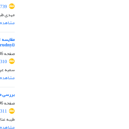
739
مهدی طب
مشاهده م
(Nikolskii, 1897 Schizothorax zarudnyi )
صفحه
-395
310
سمیه عرب
مشاهده م
بررسی میزان بق
صفحه
-404
311
طیبه عنا
مشاهده م