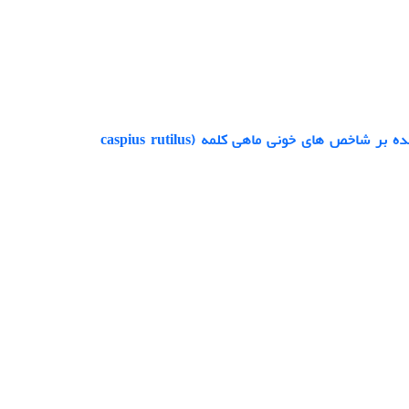
تاثیر ماده‌ی 2-فنوکسی‌اتانول (2-phenoxyethanol) به عنوان ماده‌ی بیهوش کننده بر شاخص های خونی ماهی کلمه (caspius rutilus