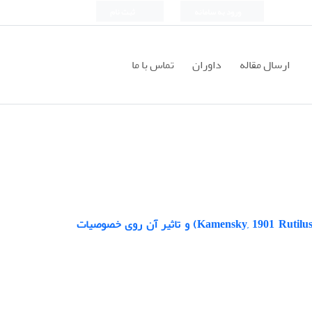
ورود به سامانه
ثبت نام
ارسال مقاله
داوران
تماس با ما
ترکیبات بیوشیمیایی مایع تخمدانی ماهی سفید جنوب دریای خزر (Kamensky, 1901 Rutilus frisii kutum) و تاثیر آن روی خصوصیات