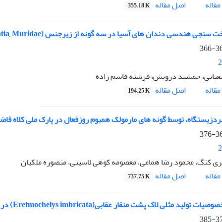
اصل مقاله
قاله
355.18 K
جی هندسی دندان های آسیا در سه گونه از زیرجنس (Mus (Rodentia, Muridae مبتنی بر روش خط پیرامونی
360
2
عبانی، جمشید درویش، فرشته قاسم زاده
اصل مقاله
قاله
194.25 K
ردزیستگاه، توسط گونه های مارمولک همبوم روزفعال در پارک ملی کلاه قاض
367
2
ی کنگ، محمود رضا همامی، معصومه کوهی لاسیبی، منصوره ملکیان
اصل مقاله
قاله
737.75 K
ولید مثلی لاک پشت منقار عقابی(Eretmochelys imbricata) در سواحل جزیره کیش
377