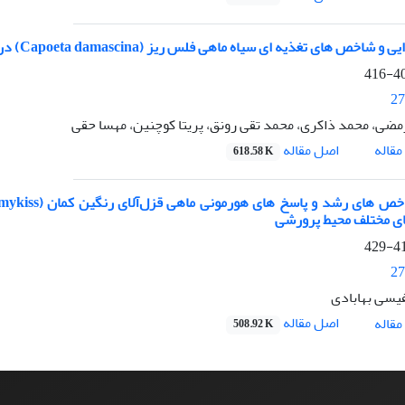
خص های تغذیه ای سیاه ماهی فلس ریز (Capoeta damascina) در رودخانه سزار (استان لرستان)
405
27
ضی، محمد ذاکری، محمد تقی رونق، پریتا کوچنین، مهسا حقی
اصل مقاله
قاله
618.58 K
ی مختلف محیط پرورشی
417
27
یسی بهابادی
اصل مقاله
قاله
508.92 K