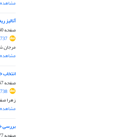
مشاهده م
آنالیز ریخت سن
صفحه
-366
737
مرجان ش
مشاهده م
انتخاب خ
صفحه
-376
738
زهرا صفر
مشاهده م
بررسی خصوصیات ت
صفحه
-385