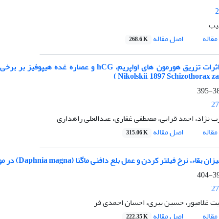
2
یب
اصل مقاله
قاله
268.6 K
مقایسه اثرات تزریق هورمون های اواپریم، hCG 
386
27
 نژاد، احمد قرایی، مصطفی غفاری، عبدالعلی راهداری
اصل مقاله
قاله
315.06 K
اء، نرخ فیلتر کردن و عمل بلع دافنی ماگنا (Daphnia magna) در مواجه با سم فنیتروتیون
396
27
یت غلامپور، حسین پیری، احسان احمدی فر
اصل مقاله
قاله
222.35 K