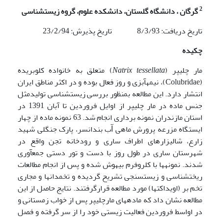
2
گرگان ، دانشگاه گلستان، دانشکده علوم، گروه زیست­شناسی
تاریخ دریافت: 8/3/93 تاریخ پذیرش: 23/2/94
چکیده
مار چلیپر (
Natrix tessellata
) متعلق به خانواده کلوبریده
(Colubridae)، نیمه­آبزی و روز فعال بوده و در اکثر مناطق ایران
انتشار دارد. این مطالعه بمنظور بررسی زیست­شناسی تولیدمثل
جنس ماده در مار چلیپر از اوایل فروردین تا آبان 1391 در
استان­ مازندران نمونه برداری انجام شد. 63 نمونه ماده از چهار
ایستگاه مزرعه پرورش ماهی ﺁب بندانسر، پارک جنگلی شهید
زارع، شالیزارهای اطراف ساری و رودخانه تجن واقع در
شهرستان ساری در طول روز با دست و تور دستی جمع­آوری
شدند. نمونه­ها با کلروفرم بیهوش شده و پس از انجام مطالعات
ریخت­شناسی و زیست­سنجی تشریح گردیده و تخمدان­ها و مجاری
تخم بر (اویداکت­ها) مورد مطالعه قرارگرفتند. نتایج حاصل از این
مطالعه نشان داد که ماده­های مارچلیپر پس از خواب زمستانی و
در اواسط فروردین فعالیت زیستی خود را از سر گرفته و فصل