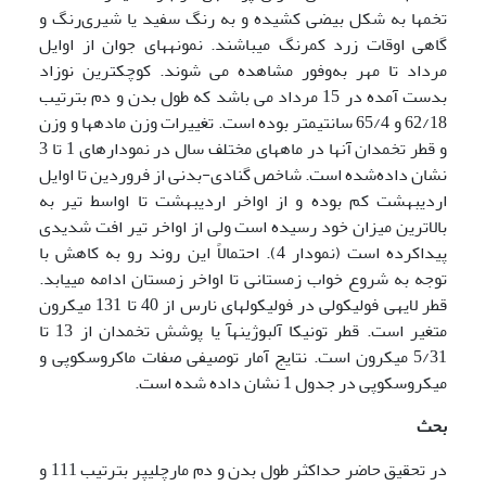
تخم­ها به شکل بیضی کشیده و به رنگ سفید یا شیری‌رنگ و
گاهی اوقات زرد کمرنگ می­باشند. نمونه­های جوان از اوایل
مرداد تا مهر به‌وفور مشاهده می شوند. کوچکترین نوزاد
بدست آمده در 15 مرداد می باشد که طول بدن و دم بترتیب
62/18 و 65/4 سانتی­متر بوده است. تغییرات وزن ماده­ها و وزن
و قطر تخمدان آن­ها در ماه­های مختلف سال در نمودارهای 1 تا 3
نشان داده‌شده است. شاخص گنادی-بدنی از فروردین تا اوایل
اردیبهشت کم بوده و از اواخر اردیبهشت تا اواسط تیر به
بالاترین میزان خود رسیده است ولی از اواخر تیر افت شدیدی
پیداکرده است (نمودار 4). احتمالاً این روند رو به کاهش با
توجه به شروع خواب زمستانی تا اواخر زمستان ادامه می­یابد.
قطر لایه­ی فولیکولی در فولیکول­های نارس از 40 تا 131 میکرون
متغیر است. قطر تونیکا آلبوژینه­آ یا پوشش تخمدان از 13 تا
5/31 میکرون است. نتایج آمار توصیفی صفات ماکروسکوپی و
میکروسکوپی در جدول 1 نشان داده شده ­است.
بحث
در تحقیق حاضر حداکثر طول بدن و دم مارچلیپر بترتیب 111 و