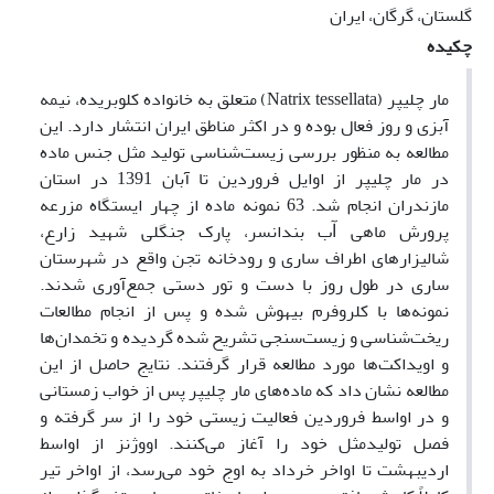
گلستان، گرگان، ایران
چکیده
مار چلیپر (Natrix tessellata) متعلق به خانواده کلوبریده، نیمه
آبزی و روز فعال بوده و در اکثر مناطق ایران انتشار دارد. این
مطالعه به منظور بررسی زیست‌شناسی تولید مثل جنس ماده
در مار چلیپر از اوایل فروردین تا آبان 1391 در استان‌
مازندران انجام شد. 63 نمونه ماده از چهار ایستگاه مزرعه
پرورش ماهی ﺁب بندانسر، پارک جنگلی شهید زارع،
شالیزارهای اطراف ساری و رودخانه تجن واقع در شهرستان
ساری در طول روز با دست و تور دستی جمع‌آوری شدند.
نمونه‌ها با کلروفرم بیهوش شده و پس از انجام مطالعات
ریخت‌شناسی و زیست‌سنجی تشریح شده گردیده و تخمدان‌ها
و اویداکت‌ها مورد مطالعه قرار گرفتند. نتایج حاصل از این
مطالعه نشان داد که ماده‌های مار چلیپر پس از خواب زمستانی
و در اواسط فروردین فعالیت زیستی خود را از سر گرفته و
فصل تولیدمثل خود را آغاز می‌کنند. اووژنز از اواسط
اردیبهشت تا اواخر خرداد به اوج خود می‌رسد، از اواخر تیر