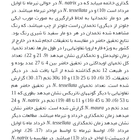
گذاری خاتمه می­یابد که در
N. natrix
در حوالی تیرماه تا اوایل
مرداد است (10) و در
N. tessellata
در اواخر تیرماه می­باشد. در
هر دو مار تخمدان­ها به لحاظ قرارگیری به صورت مورب (یکی
جلوتر از دیگری) تخمدان راست جلوتر از چپ می­باشد، که رنگ
مشاهده شده تخمدان در هر دو مار سفید تا شیری رنگ بود.
نتایج تحقیق حاضر در مقایسه با تحقیقات انجام شده در خارج از
کشور به ویژه قاره اروپا تفاوت­هایی را در طول مارها، تعداد تخم­ها،
زمان تولیدمثل و تخم­گذاری نشان می­دهد (9، 21 و 22). تعداد
کل تخم­های اویداکتی در تحقیق حاضر بین 4 تا 27 عدد بوده و
در طبیعت 12 تخم گذاشته شده از آنها یافت شد. در دیگر
تحقیقات، 35 (6)، 10 تا 25 (13) و 10 تا30 تخم (17، 30) گزارش
شده است. تعداد تخم­های
N. tessellata
در تحقیق حاضر هم
تفاوت­هایی با دیگر گونه­های ناتریکس نشان می­دهد بطوری که 11
تا 53 (6)، 30 تا 45 (16) و 11 تا 48 (19) تخم در
N. natrix
و 24
عدد تخم در
N. maura
گزارش شده است. تحقیق حاضر نشان
می­دهد زمان تخم­گذاری خرداد و تیرماه می­باشد. مطالعات دیگر
نشان می­دهد زمان تخم­گذاری
N. tessellata
خرداد ماه تا اوایل
مرداد (6)، اواسط تیرماه تا اواسط مرداد (17، 26)، اواخر
اردیبهشت تا اواخر خرداد (13) می­باشد. در مقایسه با
N. natrix