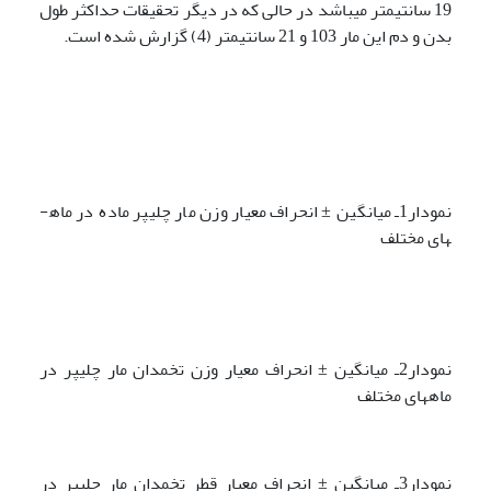
19 سانتی­متر می­باشد در حالی که در دیگر تحقیقات حداکثر طول
بدن و دم این مار 103 و 21 سانتی­متر (4) گزارش شده است.
نمودار1ـ میانگین ± انحراف معیار وزن مار چلیپر ماده­ در ماه­
های مختلف
نمودار2ـ میانگین ± انحراف معیار وزن تخمدان مار چلیپر در
ماه­های مختلف
نمودار3ـ میانگین ± انحراف معیار قطر تخمدان مار چلیپر در