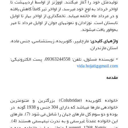
تولیدمثل خود را آغاز می­کنند. اووژنز از اواسط اردیبهشت تا
اواخر خرداد به اوج خود می­رسد، از اواخر تیر کاملاً کاهش یافته
و در مرداد ماه خاتمه می­یابد. تخم­گذاری از اواخر بهار تا اوایل
تابستان است. نوزادان و نمونه­های جوان از اوایل مرداد تا مهر
به‌وفور یافت می­شوند.
واژه­های کلیدی:
مارچلیپر، کلوبریده، زیست­شناسی، جنس ماده،
استان مازندران.
* نویسنده مسئول، تلفن: 09363244558، پست الکترونیکی:
vida.hojati@gmail.com
مقدمه
خانواده کلوبریده (Colubridae) بزرگ­ترین و متنوع­ترین
خانواده­ی مارها می­باشد که دارای 304 جنس و 1938 گونه در
بوده و دو سوم کل مارهای جهان را شامل می شود (7). مارهای
این خانواده عمدتاً غیرسمی و به ندرت نیمه­سمی هستند (4).
جنس Laurenti, 1768
Natrix
متعلق به این خانواده بوده و