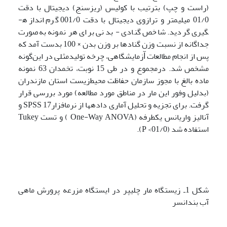
(راست و چپ) بترتیب با کولیس (ریزسنج) دیجیتال با دقت
01/0 میلی­متر و ترازوی دیجیتال با دقت 001/0 گرم اندازه­
گیری گردید. شاخص گنادی - بدنی برای هر نمونه به‌صورت
جداگانه از نسبت وزن گنادها بر وزن بدن × 100 بدست آمد که
پس از انجام مطالعات ﺁزمایشگاهی، چرخه تولیدمثلی در این‌گونه
مشخص شد. درمجموع و در طی 15 نوبت، تخمدان­ 63 نمونه
ماده بالغ با مجوز سازمان حفاظت محیط‌زیست استان مازندران
(بدلیل وفور این مار در مناطق مورد مطالعه) مورد بررسی قرار
گرفت. برای تجزیه و تحلیل آماری داده­ها از نرم­افزارSPSS 17 و
آنالیز واریانس یک­طرفه (One-Way ANOVA ) و تست Tukey
استفاده شد (01/0> P).
شکل 1ـ زیستگاه مار چلیپر در ایستگاه مزرعه پرورش ماهی
آب­ بندانسر