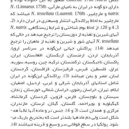
دارای دو گونه در ایران به نام­های مارآبی، (Linnaeus, 1758)
N.
natrix
و مارچلیپر، (Laurenti, 1768)
N. tessellata
می­باشد که
مارچلیپر به لحاظ پراکندگی، انتشار وسیعتری در ایران دارد (2،
3، 4 و 20). از لحاظ بوم شناختی و شرایط زیستگاهی،
N. natrix
آب­های شیرین و تغذیه از دوزیستان را ترجیح می­دهد در حالی که
N. tessellata
آب­های شور و شیرین و تغذیه از ماهیان را ترجیح
می­دهد (14). پراکنش جهانی این‌گونه در سرتاسر اروپا،
آذربایجان، اردن، ارمنستان، ازبکستان، افغانستان، ایران،
پاکستان، تاجیکستان، ترکمنستان، ترکیه، چین، روسیه، سوریه،
عراق، فلسطین، قبرس، قرقیزستان، قزاقستان، گرجستان،
لبنان، مصر و یمن می­باشد (3). پراکندگی این‌گونه در ایران
شامل استان­های آذربایجان شرقی و غربی، اردبیل، اصفهان،
ایلام، تهران، خراسان رضوی، خراسان شمالی، خوزستان، زنجان،
سیستان و بلوچستان، فارس، قزوین، کردستان، کرمانشاه،
کهگیلویه و بویراحمد، گلستان، گیلان، لرستان، مازندران،
مرکزی و همدان است (3 و 4). جنس نر و ماده آن­ها غالباً هم­
شکل است ولی دم ماده­ها بلندتر است که به‌تدریج باریک می­
شود. پولک­ها در سطح فوقانی سر وسیع و قرینه می­باشند (4).