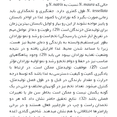
حالی که
N. maura
نسبت به
N. natrix
و
N. tessellata
طول کمتری دارد. جفت­گیری و تخم­گذاری باید
زمانی صورت بگیرد که نوزادان با کمبود غذا در اواخر تابستان
و پاییز مواجه نشوند از این رو بهار و اوایل تابستان بهترین زمان
برای تولیدمثل خزندگان است (29). رطوبت و دما از عوامل مهم
در تفریخ (باز شدن یا رسیدگی) تخم است و رشد و نمو نوزادان
بطور غیرمستقیم وابسته به بارندگی و دمای محیط نیز هست،
زیرا با مساعد شدن محیط، غذا افزایش یافته و در نتیجه
وضعیت تغذیه نوزادان بهبود می یابد (29). وجود پناهگاه­های
مناسب نیز در حفظ و دوام تخم و رشد و نمو اولیه نوزادان مؤثر
است (
27
). موفقیت تولیدمثل ممکن است، در ارتباط با
یادگیری، کمیت و کیفیت دسترسی به غذا باشد که توسط درجه
حرارت و مقدار بارندگی در قبل و در طول فصل تولیدمثل،
کنترل می­شود. تعداد تخم نیز در گونه­های مختلف و حتی در یک
گونه یکسان نیست و ممکن است بخاطر سن مار یا تغییرات
فصلی باشد (32). نتایج تحقیق حاضر نشان داد که هر دو
تخمدان راست و چپ در مارچلیپر فعال هستند و در برخی
پارامترها اختلافاتی با هم نشان می­دهند. شاخص گنادی (غده