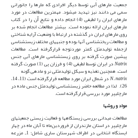
جمعیت­ مارهای آبی توسط دیگر افرادی که مارها را جانورانی
سمی می دانند نیز تهدید می­شود. مهمترین مطالعات در مورد
مارهای ایران را لطیفی (4) انجام داده و نتایج ﺁن را در کتاب
مارهای ایران اراﺋه نموده است. بیشتر مطالعات انجام شده بر
روی مارهای ایران در گذشته در ارتباط با وضعیت آرایه شناختی
و مطالعات ریخت­شناسی آن­ها بوده و جنبه­های مختلف زیست­شناسی
ازجمله تولیدمثل کمتر موردتوجه قرارگرفته است. مطالعات
پیشین صورت گرفته بر روی زیست­شناسی مارهای آبی جنس
Natrix
در ایران توسط لطیفی (4) و فرزان پی (1) صورت گرفته
است. همچنین تغذیه و سیکل تولیدمثلی نر و ماده­ی گونه
N. natrix
در شمال ایران مورد مطالعه قرارگرفته است (11، 14،
26). لذا در مطالعه حاضر زیست­شناسی تولیدمثل جنس ماده در
مارچلیپر مورد بررسی قرارگرفته است.
مواد و روشها
مطالعات میدانی بررسی زیستگاه­ها و فعالیت زیستی جمعیت­های
مارچلیپر در استان مازندران از فروردین‌ماه تا آبان ماه در چهار
ایستگاه انتخابی در اطراف شهرستان ساری شامل: 1ـ مزرعه