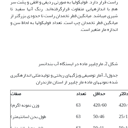
راست قرار دارد. فولیکول­ها به صورتی ردیفی و افقی و پشت سر
هم با اندازه­هایی متفاوت قرارگرفته‌اند. رنگ آن­ها سفید تا
شیری می­باشد. میانگین قطر تخمدان راست تا حدودی بزرگتر از
میانگین قطر تخمدان چپ است. تعداد فولیکول­ها به لحاظ سن و
اندازه مار متغیر است.
شکل 2ـ مارچلیپر ماده در ایستگاه آب بندانسر
جدول1ـ آمار توصیفی ویژگی­های ریختی و تولیدمثلی اندازه­گیری
شده نمونه­های ماده مار چلیپر از استان مازندران
اکثر
حداقل
تعداد
صفات
420/
420/60
63
وزن نمونه (گرم)
25/1
50/46
63
طول بدن (سانتی­متر)
50/1
50/11
63
طول دم (سانتی­متر)