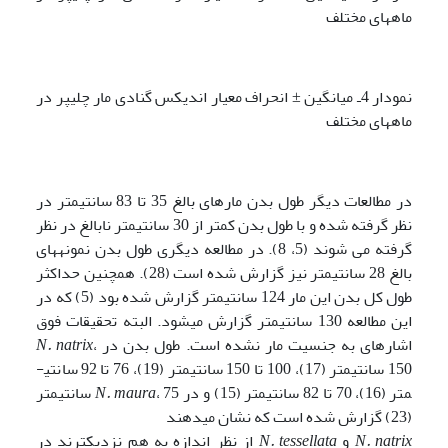
ماه­های مختلف
نمودار 4ـ میانگین ± انحراف معیار اندیکس گنادی مار چلیپر در
ماه­های مختلف
در مطالعات دیگر طول بدن مارهای بالغ 35 تا 83 سانتی­متر در
نظر گرفته شده و با طول بدن کمتر از 30 سانتی­متر نابالغ در نظر
گرفته می شوند (5، 8). در مطالعه دیگری طول بدن نمونه­های
بالغ­ 28 سانتی­متر نیز گزارش شده است (28). همچنین حداکثر
طول کل بدن این مار 124 سانتی­متر گزارش شده بود (5) که در
این مطالعه 130 سانتی­متر گزارش می­شود. البته تحقیقات فوق
اشاره­ای به جنسیت مار نشده است. طول بدن در
،
N. natrix
150 سانتی­متر (17)، 100 تا 150 سانتی­متر (19)، 76 تا 92 سانتی­
متر (16)، 70 تا 82 سانتی­متر (15) و در
N. maura
، 75 سانتی­متر
(23) گزارش شده است که نشان می­دهند
N. natrix
و
N. tessellata
از نظر اندازه به هم نزدیک­ترند در