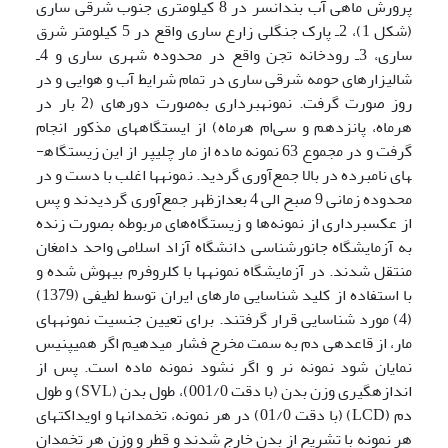
پرورش ماهی آب بندانسر در 8 کیلومتری جنوب شرقی ساری
(شکل 1)، 2ـ پارک جنگلی زارع ساری واقع در 5 کیلومتر شرق
ساری، 3ـ رودخانه تجن واقع در محدوده شهری ساری و 4ـ
شالیزارهای حومه شرقی ساری در تمام شرایط آب و هوایی و در
روز صورت گرفت. نمونه­برداری به‌صورت دوره­ای (2 بار در
هرماه، پانزدهم و سی‌ام هرماه) از ایستگاه­های مذکور انجام
گرفت و در مجموع 63 نمونه ماده از مار چلیپر از این زیستگاه­
های نامبرده در بالا جمع‌آوری گردید. نمونه­ها اغلب با دست و در
محدوده زمانی 9 صبح الی 4 بعدازظهر جمع‌آوری گردیدند و پس
از عکسبرداری از نمونه‌ها و زیستگاه‌های مربوطه بصورت زنده
به آزمایشگاه جانورشناسی دانشگاه آزاد اسلامی واحد دامغان
منتقل شدند. در آزمایشگاه نمونه­ها با کلروفرم بیهوش شده و
با استفاده از کلید شناسایی مارهای ایران توسط لطیفی (1379)
(4) مورد شناسایی قرار گرفتند. برای تعیین جنسیت نمونه­های
مار، از قاعده­ی دم به سمت مخرج فشار می­دهیم اگر همی­پنیس
نمایان شود نمونه نر و اگر نشود نمونه ماده است. پس از
اندازه­گیری وزن بدن (با دقت 001/0)، طول بدن (SVL) و طول
دم (LCD) (با دقت 01/0) در هر نمونه، تخمدان­ها و اویداکت­های
هر نمونه با تشریح از بدن خارج شدند و قطر و وزن هر تخمدان