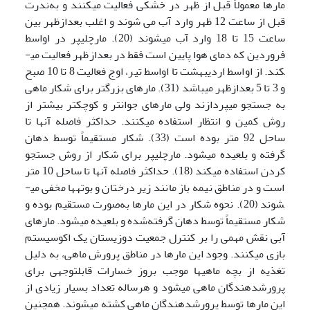
مارها معمولاً قبل از ظهر در خشکی فعالیت می­کنند و به‌ندرت
قبل از ساعت 12 ظهر وارد آب می شوند و اغلب بعدازظهر بین
ساعت 15 تا 18 وارد آب می­شوند (20). مارچلیپر در اواسط
فروردین که دمای هوا پایین است فقط در بعدازظهر فعالیت می­
کند. از اواسط اردیبهشت تا اواسط تیر، اوج فعالیت 8 تا 10 صبح
و 3 تا 5 بعدازظهر می­باشد (31). مارهای بزرگتر برای شکار ماهی
به جستجو می­پردازند ولی مارهای جوان­تر و کوچک­تر بیشتر از
روش کمین و انتظار استفاده می­کنند. حداکثر فاصله آن­ها تا
ساحل 92 متر بوده است (33). شکار مستقیماً توسط دهان
گرفته و بلعیده می­شود. مارچلیپر برای شکار از روش جستجو
کردن استفاده می­کند (18). حداکثر فاصله آن­ها تا ساحل 10 متر
است و در مناطق نیمه باز مانند زیر درختان و بوته­ها مخفی می­
شوند (20). نحوه شکار در این مارها به‌صورت مستقیم بوده و
شکار مستقیماً توسط دهان گرفته‌شده و بلعیده می­شود. مارهای
آبی نقش مهمی را بر کنترل جمعیت دوزیستان یک اکوسیستم
بازی می­کنند. وجود این مارها در مناطق پرورش ماهی، به دلیل
تغذیه از بچه ماهی­ها موجب بروز خسارات قابل­توجهی برای
پرورش­دهندگان ماهی می­شود و هرساله تعداد بسیار زیادی از
این مارها توسط پرورش­دهندگان ماهی کشته می­شوند. همچنین