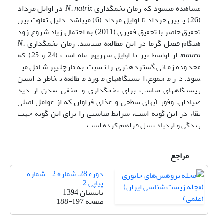
مشاهده می­شود که زمان تخم­گذاری
N. natrix
در اوایل مرداد
(26) یا بین خرداد تا اوایل مرداد (6) می­باشد. دلیل تفاوت بین
تحقیق حاضر با تحقیق فقیری (2011) به احتمال زیاد شروع زود
هنگام فصل گرما در این مطالعه می­باشد. زمان تخم­گذاری
N.
maura
از اواسط تیر تا اوایل شهریور ماه است (24 و 25) که
محدوده زمانی گسترده­تری را نسبت به مارچلیپر شامل می­
شود. در مجموع، ایستگاه­های مورد مطالعه بخاطر داشتن
زیستگاه­های مناسب برای تخم­گذاری و مخفی شدن از دید
صیادان، وفور آب­های سطحی و غذای فراوان که از عوامل اصلی
بقاء در این گونه است، شرایط مناسبی را برای این گونه جهت
زندگی و ازدیاد نسل فراهم کرده است.
مراجع
دوره 28، شماره 2 - شماره
پیاپی 2
تابستان 1394
صفحه
188-197