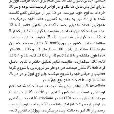
جنسی)-بدنی بعنوان یک شاخص مهم برای انجام فرایند اووژنز
دارای افزایش قابل ملاحظه­ای در اواخر اردیبهشت بوده و در 30
خرداد به اوج خود می­رسد. در 15 تیر از میزانش کمی کاسته
شده و از 30 تیر به بعد به کمترین حالت خود برمی­گردد.
همچنین تعداد تخم­های بدست آمده در تحقیق حاضر 4 تا 12
عدد می­باشد که این تعداد در مقایسه با گزارشات قبلی که از 5
تا 12 عدد گزارش شده بود (1، 5) تفاوتی نشان نمی­دهد.
مطالعات داخل کشور بر روی
N. natrix
نشان می­دهد که این
مارها 122 سانتی­متر (4) و 100 سانتی­متر (1) و 106 سانتی­متر
(26) طول داشته و 6 تا 12 تخم (4) و 6 تا 13 تخم (1) و 4 تا 13
تخم (26) می­گذارند. مقایسه نتایج تحقیق حاضر با نتایج حاصل
از
N. natrix
نشان می­دهد هر دو مار در فروردین با شروع گرما
فعالیت­های حیاتی خود را شروع می­کنند ولی اوج اووژنز در مار
N.
natrix
از اواسط خرداد ماه و اوج اووژنز در
N. tessellata
از اواخر اردیبهشت به بعد می­باشد که شاهد تخم
اویداکتی هستیم. اندیکس گنادی در
N. natrix
از خرداد تا
مرداد افزایش می­یابد (10) اما در
N. tessellata
اندیکس گنادی
در اواخر اردیبهشت افزایش یافته در 30 خرداد به اوج خود می­
رسد و از 30 تیر به حالت اولیه برمی­گردد. اووژنز با لقاح و تخم­