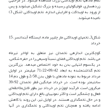
تمام ماده­ها تخم اویداکتی بزرگ مشاهده می­شود. در مرحله­ی
زرده­سازی، فولیکول­های رسیده و بزرگ تشکیل می­شوند و پس
از ورود به اویداکت و افزایش اندازه، تخم­ اویداکتی (شکل 3)
نامیده می­شوند.
شکل3ـ تخم­های اویداکتی مار چلیپر ماده، ایستگاه آبندانسر، 15
خرداد
کوچکترین اندازه­ی تخمدان نیز متعلق به اواخر تیرماه
می باشد. تخم اویداکتی فضای نسبتاً وسیعی را در حفره شکمی،
در یک‌سوم انتهایی بدن به خود اختصاص می­دهد. بزرگترین
تخم گذاشته‌شده به ابعاد 09/42×71/22 میلی­متر در اوایل
مرداد مربوط به نمونه ماده­ای با طول بدن 2/58 و طول دم 14
سانتی­متر بوده است. در خرداد میانگین قطر تخمدان 39/92
میکرون است. فرآیند اووژنز در خرداد نیز بطور قابل‌ملاحظه‌ای
فعال و چشمگیر است و اکثر نمونه­های بالغ دارای تخم اویداکتی
و در حال تخم­گذاری هستند. در اوایل تیر، این روند با کاهش
ادامه یافته و همچنان تخم اویداکتی و تخم­گذاری در آن­ها