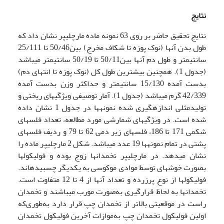
نتایج
نتایج تحقیق حاضر بر روی 63 نمونه ماده مارچلیپر نشان داد که
طول بدن آن­ها (نوک پوزه تا شکاف مخرج) بین50/46 تا 25/111
سانتی­متر و طول دم آن­ها بین50/11 تا 50/19 سانتی­متر می­باشد
(جدول 1). همچنین بیشترین طول کل (نوک پوزه تا انتهای دم)
بدست آمده 15/130 سانتی­متر و حداکثر وزن بدست آمده
42/339 گرم می­باشد (جدول 1). آمار توصیفی ویژگی­های ریختی و
تولیدمثلی اندازه­گیری شده نمونه­ها در جدول 1 نشان داده
شده است. در ویژگی­های شمارشی مورد مطالعه، تعداد فلس­های
شکمی 171 تا 186، فلس­های زیر دمی 62 تا 79 و ردیف فلس­های
پشتی در تمام نمونه­ها 19 عدد می­باشد. شکل 2 مارچلیپر ماده را
نشان می­دهد. در مارچلیپر تخمدان­ها زوج بوده و فولیکول­ها
بصورت خوشه­ای توسط موادی موکوسی به یکدیگر چسبیده­اند.
فولیکول­ها از نوع پرزرده و تعداد آن­ها از 4 تا 12 متفاوت است.
تخمدان­ها به لحاظ قرارگیری به‌صورت مورب می­باشند و تخمدان
راست در موقعیتی بالاتر از تخمدان چپ قرار دارد به‌طوری‌که
اولین فولیکول تخمدان چپ به‌موازات آخرین فولیکول تخمدان