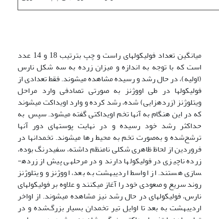
میانگین تعداد فولیکول­های راست و چپ بترتیب 18 و 14 عدد
است که با توجه به ‌اندازه و میزان زرده­ به سه شکل نارس
(اولیه)، در حال رشد و رسیده مشاهده می­شوند. فقط تعدادی از
فولیکول­ها در طی اووژنز به صورتی تصادفی وارد مراحل
ویتلوژنز (زرده­زایی) شده، رشد کرده و وارد اویداکت می­شوند
که در این هنگام به آن­ها تخم اویداکتی گفته می­شود. سپس به
حداکثر رشد خود رسیده و در نهایت پوسته­ای دور آن­ها
ترشح‌شده و به‌صورت تخم به محیط رها می­شوند. تخمدان­ها در
فروردین از لحاظ ظاهری شکلی نامنظم داشته، سفیدرنگ بوده،
زرده ناچیزی در فولیکول­ها دارند و در مرحله­ی پیش از زرده­
سازی هستند. از اواسط اردیبهشت به بعد، اووژنز و ویتلوژنز
روند سریع و صعودی خود را آغاز می­کنند و علاوه بر فولیکول­های
نارس، فولیکول­های در حال رشد نیز مشاهده می­شوند. از اواخر
اردیبهشت به بعد تا اوایل تیر تخمدان بسیار بزرگ‌شده و در