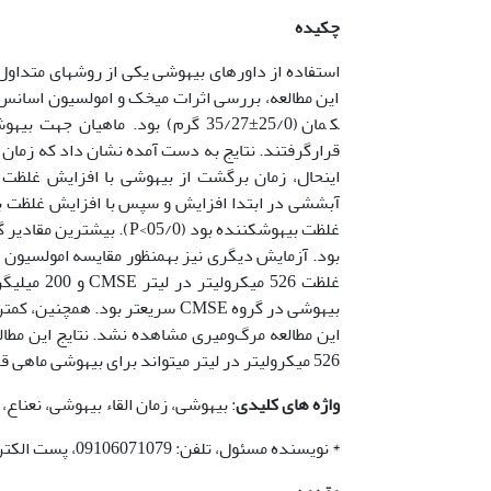
چکیده
استفاده از داورهای بیهوشی یکی از روش­های متداو
آبششی در ابتدا افزایش و سپس با افزایش غلظت بیهو
بود. آزمایش دیگری نیز به­منظور مقایسه امولسیون 
غلظت 526 م
این مطالعه مرگ‌ومیری مشاهده نشد. نتایج این مطال
526 میکرولیتر در لیتر می­تواند برای بیهوشی ماهی قزل­آلای رنگین­کمان مناسب باشد.
واژ
ه های
کلیدی
: بیهوشی، زمان القاء بیهوشی، نعناع، 
* نویسنده مسئول، تلفن: 09106071079، پست الکترونیکی: