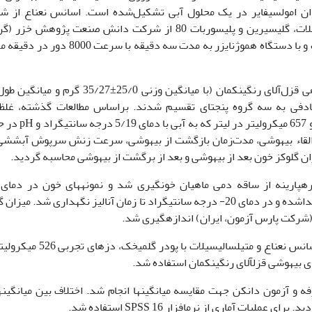
25% گلیسیرین و 5% پلی­سوربات 80 به­عنوان امولسی­فایر در یک محلول آبی تشکیل‌شده است. اسانس نعناع ا
داروسازی گیاه اسانس (گرگان، ایران)، متیل­سالیسیلات، گلیسیرین و پلی­سوربات 80 از شرکت دانش صنعت پژوهش 
ایران) تهیّه گردید. مواد تشکیل‌دهنده باهم ترکیب و با دستگاه هموژنایزر به مدت سه دقیقه با سر
برای تعیین غلظت مناسب امولسیون بیهوشی از ماهی قزل‌آلای رنگین­کمان (با میانگین وزنی 25/0±5/27
‌طور تصادفی به سه گروه پنج­تای تقسیم شدند. براساس مطالعات گذشته، غلظت
موردنظر برای انجام آزمایش عبارت بود از 395، 526 و 657 میکرولی
زمایش، مدت‌زمان القاء بیهوشی، مدت‌زمان بازگشت از بیهوشی، سرعت زنش سرپوش آبشش
زان گلوکز خون بعد از بیهوشی و بعد از برگشت از بیهوشی محاسبه گردید.
رهپارینه از ساقه دمی ماهیان خون­گیری شد و نمونه­های خون در دمای 
سانتریفیوژ (5 دقیقه، دور در دقیقه 6000) و سرم جداشده و در دمای 20- درجه سانتی­گراد تا زمان آنالیز نگهداری شد. می
ی (شرکت پارس آزمون، ایران) اندازه­گیری شد.
برای مقایسه اثر بیهوشی امولسیون اسانس نعناع و متیل­سالیسیلات با پودر گ
فه و آزمون دانکن جهت مقایسه میانگین­ها انجام شد. اختلاف بین میانگین­ه