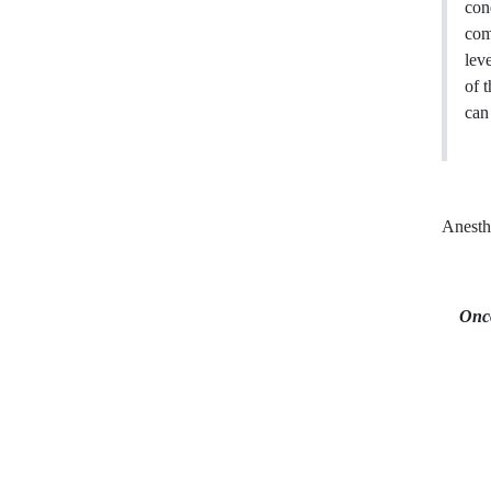
con
com
lev
of 
can 
Anesth
Onc