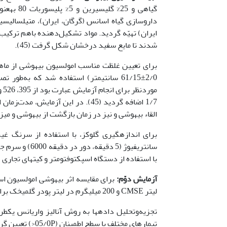
گیاهی و 
شدند تا مایع سفید درخشان شکل گرفت (45).
2/0±61/15 سانتی­متر) استفاده شد که به
1/7 اضافه گردید (45). در این آ
القاء بیهوشی و نیز در زمان بازگشت از بیهوشی و می
برای اندازه­گیری گلوکز، با استفاده از سرنگ غی
با استفاده از دستگاه اسپکتوفتومتر و کیت­های تجار
آزمایش دوّم
:
لیتر CMSE و 200 میلی­گرم در لیتر پودر گل­میخک برای بیهوشی قزل­آلای رنگین­کمان استفاده شد.
تجزیه‌وتحلیل داده­ها به روش آنالیز واریانس یک­طر
تیمارهای مختلف با سطح اطمینان (05/0P<) تعیین گردید. برای عملیات آماری از نرم­افزار 16 SPSS استفاده شد.