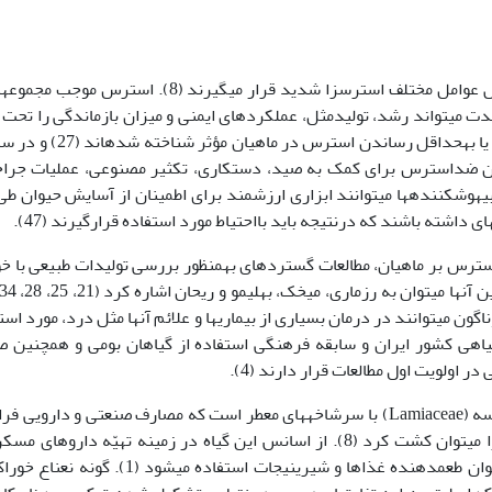
در عملیات آبزی­پروری مدرن، ماهیان اغلب در معرض عوامل مختلف استرس­زا شدید قرار می­گیرند (8). استرس
لوژیکی می­شود (19، 22، 23)، که به شدت می­تواند رشد، تولیدمثل، عملکردهای ایمنی و میزان بازماندگی را تحت
قراردهد (15، 43). داروهای بیهوش­کننده در کاهش یا به­حداقل رساندن استرس در ما
عنوان ضداسترس برای کمک به صید، دستکاری، تکثیر مصنوعی، عملیات جرا
ان استفاده می­شود (16، 38). اگرچه بیهوش­کننده­ها می­توانند ابزاری ارزشمند برای اطمینان از آسایش حیوان 
­ای داشته باشند که درنتیجه باید بااحتیاط مورد استفاده قرارگیرند (47).
ترس بر ماهیان، مطالعات گسترده­ای به­منظور بررسی تولیدات طبیعی با 
اگون می­توانند در درمان بسیاری از بیماری­ها و علائم آن­ها مثل درد، مورد است
 اکولوژی گیاهی کشور ایران و سابقه فرهنگی استفاده از گیاهان بومی و همچنین 
 اولویت اول مطالعات قرار دارند (4).
) متعلق به خانواده لامیاسه (Lamiaceae) با سرشاخه­های معطر است که مصارف صنعتی و دارویی 
دارد (1، 6). بومی ایران و در اکثر مناطق این گیاه را می­توان کشت کرد (8). از اسانس این گیاه در زمینه تهیّه داروه
درمان تب، سردرد و غیره و در صنایع غذایی به عنوان طعم­دهنده غذاها و شیرینی­جات استفاده می­شود (1