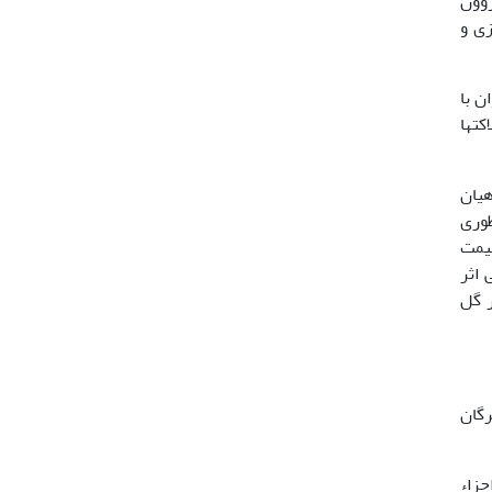
روون
ی مرکزی و
ن با
ت­ها
میخک بر ماهیان
به­طوری
یر قیمت
ی اثر
ر گل
گرگان
به­عنوان اجزاء