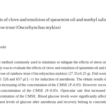
ts of clove and emulsion of spearmint oil and methyl sali
ow trout (Oncorhynchus mykiss)
oohi
 method commonly used to minimize or mitigate the effects of stress on f
dy was to evaluate the effects of clove and emulsion of spearmint oil an
cose of rainbow trout (Oncorhynchus mykiss) (27.35±0.25 g). Fish were
5, 526 and 657 µl L-1) for induction of anesthesia. The obtain results 
h increasing of the concentration of the CMSE (P<0.05). However, recove
 concentration of the CMSE (P<0.05). Opercular rate first increased
centration of the CMSE. Blood glucose levels were significantly affe
hest levels of glucose after anesthesia and recovery belong to conce