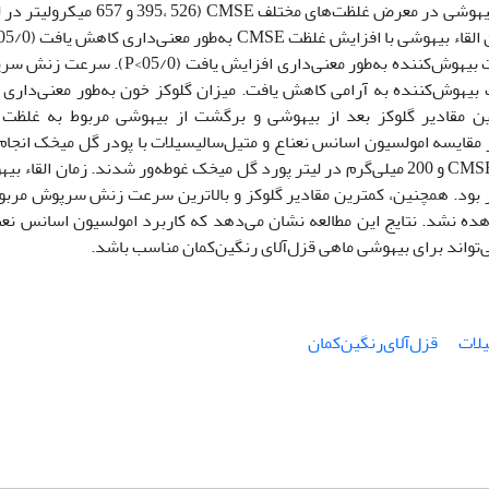
رنگین‌کمان (25/0±35/27 گرم) بود. ماهیان جهت بیهوشی در معرض غلظت‌های مختلف E (395، 526
با این‌حال، زمان برگشت از بیهوشی با افزایش غلظت بیهوش‌کننده به‌طور معنی‌داری افزایش یافت (0
یهوش‌کننده به آرامی کاهش یافت. میزان گلوکز خون به‌طور معنی‌داری
ر مقایسه امولسیون اسانس نعناع و متیل‌سالیسیلات با پودر گل میخک انجا
که در آن ماهیان در غلظت 526 میکرولیتر در لیتر CMSE و 200 میلی‌گرم در لیتر پورد گل میخک غوطه‌ور شدند. زمان القا
ت از بیهوشی در گروه CMSE سریع‌تر بود. همچنین، کمترین مقادیر گلوکز و بالاترین سرعت زنش سرپوش مر
ری مشاهده نشد. نتایج این مطالعه نشان می‌دهد که کاربرد امولسیون اسانس نعن
لات
قزل‌آلای‌رنگین‌کمان