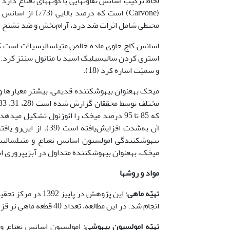
لحاظ ترکیب اسانس تفاوت­هایی با گونه­های نعناع دار
محیطی شامل اثرات ضد درد، آرام‌بخش و ضد تشنج است 
اسانس کاج حاوی ماده خالص متیل­سالیسیلات است که
استری کردن سالیسیلیک اسید با متانول سنتز کرد. از
و سمیّت اشاره کرد (18).
آن به‌شدت افزایش‌یاف
بیهوش­کنندگی امولسیون اسانس نعناع و متیل­سالیسی
میخک، به­عنوان بیهوش­کننده متداول در آبزی­پروری 
مواد و
روشها
تهیّه ماهی
: این پژوهش در پا
انجام شد. در این مطالعه، تعداد 40 قطعه ماهی نر قزل­آلای رنگین­کمان تهیّه و به مدت دو هفته آداپتاسیون انجام شد.
تهیّه امولسیون بیهوشی