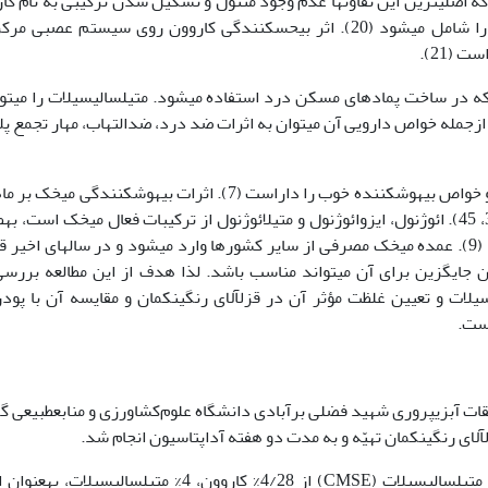
د که اصلی­ترین این تفاوت­ها عدم وجود منتول و تشکیل شدن ترکیبی به نام کا
(Carvone) است که درصد بالایی (73%) از اسانس را شامل می­شود (20). اثر بی­حس­کنندگی کاروون روی سیستم عصب
(21).
 در ساخت پمادهای مسکن درد استفاده می­شود. متیل­سالیسیلات را می­توا
جمله خواص دارویی آن می­توان به اثرات ضد درد، ضدالتهاب، مهار تجمع پلاک
میخک به­عنوان بیهوش­کننده قدیمی، بیشتر معیارها و خواص بیهوش­کننده خوب را داراست (7). اثرات بیهوش­کنندگی 
مختلف توسط محققان گزارش شده است (28، 31، 33، 45). ائوژنول، ایزوائوژنول و متیل­ائوژنول از ترکیبات فعال میخک است، 
که 85 تا 95 درصد میخک را ائوژنول تشکیل می­دهد (9). عمده میخک مصرفی از سایر کشورها وارد می­شود و در سال­های اخ
ته است (39)، از این‌رو یافتن جایگزین برای آن می­تواند مناسب باشد. لذا هدف از این مطالعه بررس
لات و تعیین غلظت مؤثر آن در قزل­آلای رنگین­کمان و مقایسه آن با پود
است.
ییز 1392 در مرکز تحقیقات آبزی­پروری شهید فضلی برآبادی دانشگاه علوم‌‌کشاورزی و منابع­طبیعی 
: امولسیون اسانس نعناع و متیل­سالیسیلات (CMSE) از 4/28% کاروون، 4% متیل­سالیسیلات، 