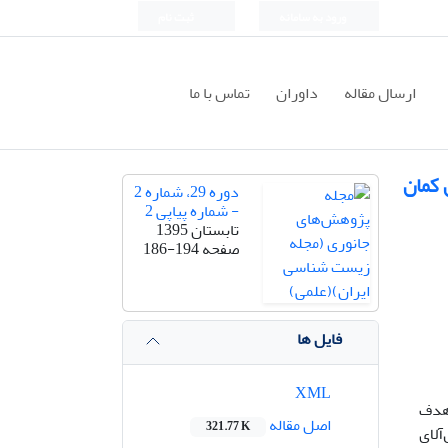
ورود به سامانه
ثبت نام
ارسال مقاله
داوران
تماس با ما
 کمان
دوره 29، شماره 2
- شماره پیاپی 2
تابستان 1395
صفحه
186-194
فایل ها
XML
 هدف
اصل مقاله
321.77 K
ماهی قزل‌آلای