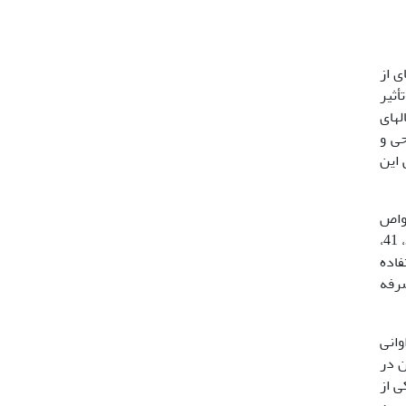
 موجب مجموعه­ای از
 تأثیر
هیان مؤثر شناخته شده­اند (27) و در سال­های
حی و
طی این
خواص
بی­حس­کنندگی صورت گرفته است (40)، که از مهم­ترین آن­ها می­توان به رزماری، میخک، به­لیمو و ریحان اشاره کرد (21، 25، 28، 34، 41،
فاده
صرفه
فراوانی
ای مسکن در
). گونه نعناع خوراکی از