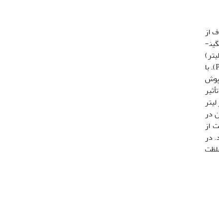
ف از
این مطالعه، بررسی اثرات میخک و امولسیون اسانس نعناع و متیل­سالیسیلات (CMSE) بر بیهوشی و گلوکز خون ماهی قزل­آلای رنگین­
و 657 میکرولیتر در لیتر)
قرارگرفتند. نتایج به دست آمده نشان داد که زمان القاء بیهوشی با افزایش غلظت CMSE به­طور معنی­داری کاهش یافت (05/0>P). با
05>P). سرعت زنش سرپوش
أثیر
ط به غلظت 657 میکرولیتر در لیتر
ن در
گشت از
رین مقادیر گلوکز و بالاترین سرعت زنش سرپوش مربوط به گروه CMSE بود. در
غلظت