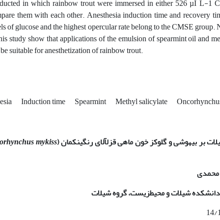
ducted in which rainbow trout were immersed in either 526 µI L-1
pare them with each other. Anesthesia induction time and recovery t
els of glucose and the highest opercular rate belong to the CMSE group. N
this study show that applications of the emulsion of spearmint oil and me
be suitable for anesthetization of rainbow trout.
esia
Induction time
Spearmint
Methyl salicylate
Oncorhynchu
ات بر بیهوشی و گلوکز خون ماهی قزل­آلای رنگین­کمان
(
orhynchus mykiss
 محمدی
، دانشکده شیلات و محیط­زیست، گروه شیلات