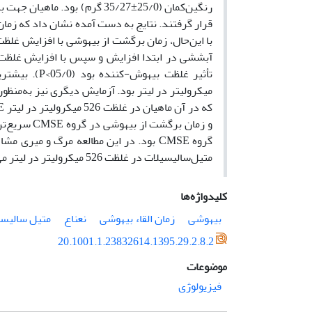
آبششی در ابتدا افزایش و سپس با افزایش غلظت ب
میکرولیتر در لیتر بود. آزمایش دیگری نیز به‌منظو
و زمان برگش
گروه CMSE بود. در این مطالعه مرگ و می
متیل‌سالیسیلات در غلظت 526 میکرولیتر در لیتر می‌تواند برای بیهوشی ماهی قزل‌آلای رنگین‌کمان مناسب باشد.
کلیدواژه‌ها
بیهوشی
زمان القاء بیهوشی
نعناع
متیل سالیسی
20.1001.1.23832614.1395.29.2.8.2
موضوعات
فیزیولوژی