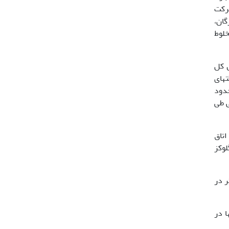
ز شرکت
خزر (گرگان،
عت 8000 دور در دقیقه مخلوط
3 گرم و میانگین طول کل
­های
تر در لیتر که به آبی با دمای 5/19 درجه سانتی­گراد و pH در حدود
ی طی
اتاق
زان گلوکز
ل­میخک، دزهای تجربی 526 میکرولیتر در
ا در