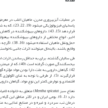
مقدمه
پاسخ­های فیزیو
اخیر، انواع مختلفی از داروهای بیهوش­کننده به­
حمل‌ونقل ماهی
وقایع باشند، بااین­حال می­توانند اثرات جانبی ناخواسته
طی سالیان گذشته، برای به حداقل رساندن اثرات اس
42). گیاهان دارویی به علت دارا بودن مواد مؤثره گون
قرارگیرند (5). از طرفی با توجه به غنای
اقتصادی و عوارض کمتر این نوع مواد، گیاهان دارویی در
نعناع سبز (
Mentha spicata