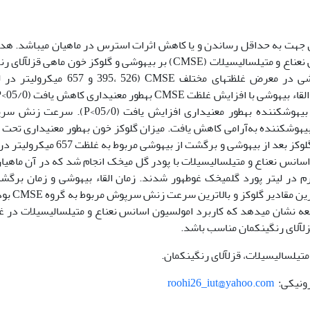
ل جهت به حداقل رساندن و یا کاهش اثرات استرس در ماهیان می­باشد. هد
کمان (25/0±35/27 گرم) بود. ماهیان جهت بیهوشی در معرض غلظت­های مختلف CMSE (395، 526 
این­حال، زمان برگشت از بیهوشی با افزایش غلظت بیهوش­کننده به­طور معنی­داری افزایش یافت (/0
ش­کننده به‌آرامی کاهش یافت. میزان گلوکز خون به­طور معنی­داری تحت ت
غلظت بیهوش­کننده بود (05/0>P). بیشترین مقادیر گلوکز بعد از بیهوشی و برگشت از بیهوشی مربو
اسانس نعناع و متیل­سالیسیلات با پودر گل میخک انجام شد که در آن ماهیا
یکرولیتر در لیتر CMSE و 200 میلی­گرم در لیتر پورد گل­میخک غوطه­ور شدند. زمان القاء بیهوشی و زمان بر
بیهوشی در گروه CMSE سریع­تر بود. همچنین، کمت
عه نشان می­دهد که کاربرد امولسیون اسانس نعناع و متیل­سالیسیلات در 
متیل­سالیسیلات، قزل­آلای رنگین­کمان.
roohi26_iut@yahoo.com