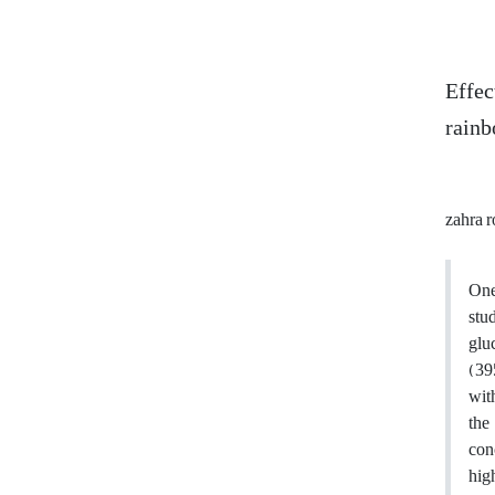
Effec
rainb
zahra r
One
stu
glu
(39
wit
the
con
hig