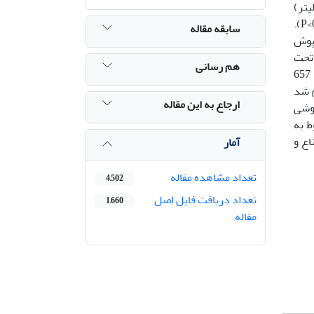
CMS و 657 میکرولیتر در لیتر)
قرار گرفتند. نتایج به دست آمده نشان داد که زمان القاء بیهوشی با افزایش غلظت CMSE به‌طور معنی‌داری کاهش یافت (05/0>P).
سابقه مقاله
05/>P). سرعت زنش سرپوش
 تحت
هم رسانی
تأثیر غلظت بیهوش-کننده بود (05/0>P). بیشترین مقادیر گلوکز بعد از بیهوشی و برگشت از بیهوشی مربوط به غلظت 657
م شد
ارجاع به این مقاله
ء بیهوشی
بوط به
اع و
آمار
تعداد مشاهده مقاله
4,502
تعداد دریافت فایل اصل
1,660
مقاله