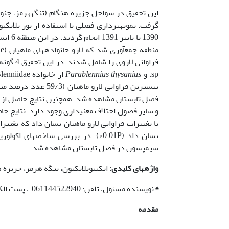
این تحقیق در سواحل جزیره هنگام (تنگه­هرمز، جن
فراوانی لاروی را شامل شدند. در این تحقیق 4 گونه شامل گونه
sp
.
و
Parablennius thysanius
از خانواده Blenniidae و گونه­ی
و سایر فصول اختلاف معنی­داری وجود دارد. نتایج ح
نشان داد (0.01P<). در بررسی شاخص
سیمپسون در فصل تابستان مشاهده شد.
واژه­های کلیدی
: ایکتیوپلانکتون، تنگه هرمز، جزیره 
*
نویسنده مسئول، تلفن: 061144522940 ، پست الکترونیکی: nsakhaee@yahoo.com
مقدمه