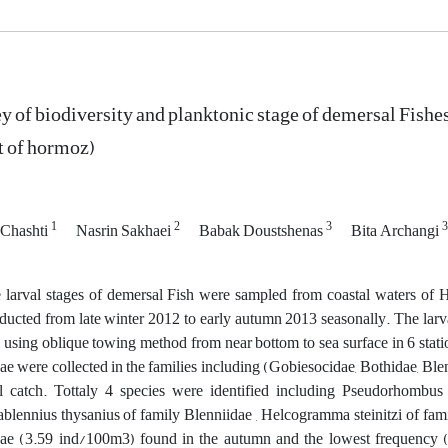
y of biodiversity and planktonic stage of demersal Fishe
it of hormoz)
1
2
3
3
 Chashti
Nasrin Sakhaei
Babak Doustshenas
Bita Archangi
 larval stages of demersal Fish were sampled from coastal waters of
ducted from late winter 2012 to early autumn 2013 seasonally. The lar
e using oblique towing method from near bottom to sea surface in 6 statio
vae were collected in the families including (Gobiesocidae, Bothidae, Blen
al catch. Tottaly 4 species were identified including Pseudorhombu
ablennius thysanius of family Blenniidae , Helcogramma steinitzi of fam
vae (3.59 ind/100m3) found in the autumn and the lowest frequency 