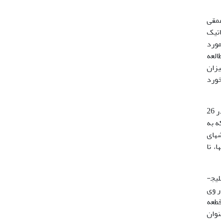
عمقی
ستماتیک
مورد
یان می­باشد (13). بنابراین مطالعه
یزان
خورد
جزیره هنگام یکی از جزایر خلیج­فارس و در نزدیکی تنگه هرمز است. این جزیره که در کرانه­های جنوبی جزیره قشم قرار دارد، در 26
ست که به
­های
، تا
در پژوهش حاضر اقدام به شناسایی لارو ماهیان کفزی و بررسی چگونگی تنوع و فراوانی لارو این ماهیان شده است. در منطقه خلیج­
 روی
ی اولین­بار در آب‌های خلیج‌فارس توسط نلن در سال 1973 انجام پذیرفت که در این مطالعه مجموعاً 55000 قطعه
واحل ایرانی، به عنوان