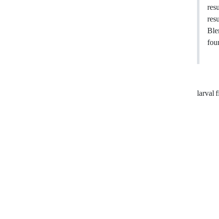
res
res
Ble
fou
larval 