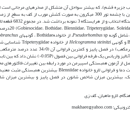
وب جزیره قشم)، که بیشتر سواحل آن متشکل از صخره­های مرجانی است ا
گرفت. نمونه­برداری فصلی با استفاده از تور پلانکتون با چشمه تور 300 میکرون به صورت کشش مورب از کف به سطح 
1390 تا پاییز 1391 انجام گردید. در این منطقه 6 ایستگاه انتخاب و از هرایستگا
منطقه جمع­آوری شد که لارو خانواده­های ماهیان (dae، Soleidae) 20
sp
Pseudorhombus
.
از خانوادهBothidae ، گونه­های
branchus
Helcogramma steinitzi
از خانواده Tripeterygiidae شن
بیشترین فراوانی لارو ماهیان (59/3 عدد درصد مترمکعب) در فصل پاییز و کمترین فراوانی آن (34/0 ع
فصل تابستان مشاهده شد. همچنین نتایج حاصل از آنالیز واریانس یک طرفه فراوانی بین فصول (0.05P<) نشان
اصل از آزمون همبستگی اسپیرمن در مورد رابطه بین تغییرات فاکتورهای م
با تغییرات فراوانی لارو ماهیان نشان داد که تغییرات دما و فراوانی لارو خانواده Blenniidae بیشترین همبستگی م
­های اکولوژیک، بیشترین میزان شاخص شانون در فصل پاییز و بیشترین میزان 
هنگام، لارو ماهیان، کف زی