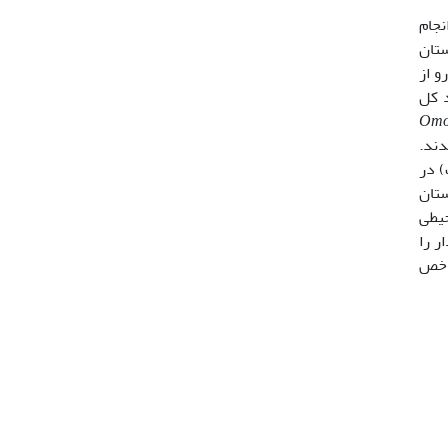
نجام
از زمستان
ه 3 نمونه برداشت شد. در مجموع 6832 قطعه لارو از
Gobiesocidae، Bothidae، Blenniidae، Tripeterygiiدرصد کل
Omo
اسایی شدند.
دد درصد مترمکعب) در
 داد که بین تابستان
حیطی
ثبت معنی­دار را
شاخص