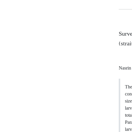
Surve
(stra
Nasrin
The
con
siz
lar
tot
Par
lar