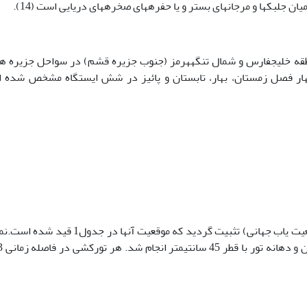
ان جلبک­ها و مرجان­های بستر و یا حفره­های صخره­های دریایی است (14).
از زمستان 1390 الی پاییز 1391 در منطقه خلیج­فارس و شمال تنگه­هرمز (جنوب جزیره قشم) در سواحل جزیره
ر فصل زمستان، بهار، تابستان و پائیز در شش ایستگاه مشخص شده ان