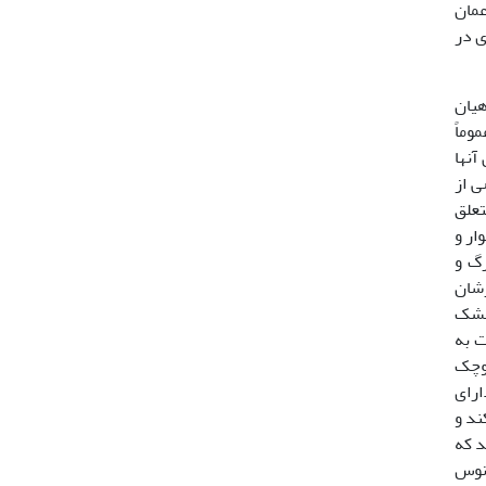
ای عمان
سال 1388در سواحل شرقی و غربی خورموسی (3)، شادی در
در ماهیان
عموماً
آنها
ی از
تخصص و ویژگی خاص­اند. خانوادهTripterygiidae هم متعلق
کوچک، کفزی، گوشتخوار و
ه سینه­ای بزرگ و
شخیص حضورشان
به بستر و کوچک (9/0-1/0 میلی­متر) است. خانوادهBothidae (کفشک
ت به
کوچک
ول دارد. لارو دارای
ند و
یان Actinoptreygii و راسته Gobiesociformes هستند که
انوس