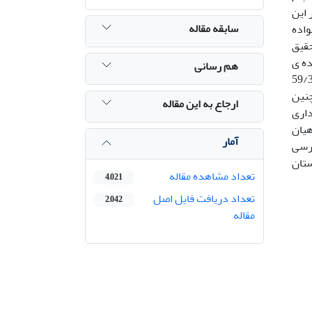
د. در این
سابقه مقاله
ارو خانواده
در این تحقیق
Omobr. و Parablennius thysanius از خانواده ی
هم رسانی
Bl و گونه ی Helcogramma steinitzi از خانواده ی Tripeterygiidae شناسایی شدند. بیشترین فراوانی لارو ماهیان (59/3
. همچنین
ارجاع به این مقاله
عنی داری
هیان
آمار
 مثبت معنی دار را نشان داد(p<0.01). در بررسی
تان
تعداد مشاهده مقاله
4,021
تعداد دریافت فایل اصل
2,042
مقاله