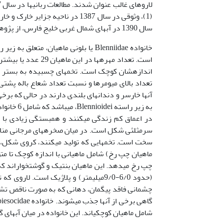
سال 1390 در آب­های شمال غربی خلیج فارس، از پژوهش­های صورت گرفته داخلی در منطقه است (2).
است. تعداد مهره­ها 
اندازه­شان کوچک است. تخم­های چسبیده به بستر تو
تعداد بالای میومرها و نسبت تعداد شعاع باله پشتی
ماهیان چپ رخ) شامل ماهیانی با اندازه کوچک تا
چپ رخ می­دهد. این ماهیان بنتیک و گوشتخواراند ک
چشمانی فاقد پیگمان، دهانی که به صورت ناقص تشک
شامل ماهیان کوچکی­اند. این خانواده در میان آب­های 