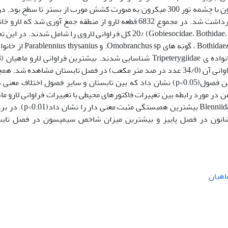
گردید. روش نمونه برداری با استفاده از تور پلانکتون با چشمه تور 300 میکرون به صورت کشش مورب از بستر تا سطح بو
منطقه 6 ایستگاه انتخاب و از هر ایستگاه 3 نمونه برداشت شد. در مجموع 6832 قطعه لارو از منطقه جمع آوری شد که ل
های ماهیان(Gobiesocidae، Bothidae، Blenniidae، Tripeterygiidae،Soleidae) 20% کل فراوانی لاروی را شامل شدند. 
4 گونه شامل گونه یPseudorhombus sp. از خانوادهBothidae ، گونه های anchus sp
enniidae
عدد در صد متر مکعب) در فصل پاییز و کمترین فراوانی آن (34/0 عدد در صد متر مکعب) در فصل تابستان مشاهده شد
نتایج حاصل از آنالیز واریانس یک طرفه فراوانی بین فصول(p<0.05) نشان داد که بین تابستان و سایر فصول اختلاف م
در مورد رابطه بین تغییرات فاکتورهای محیطی با تغییرات فراوانی لارو ما
نشان داد که تغییرات دما و فراوانی لارو خانواده Blenniidae بیشترین همبستگی
نون در فصل پاییز و بیشترین میزان شاخص سیمپسون در فصل تابس
ماهیان