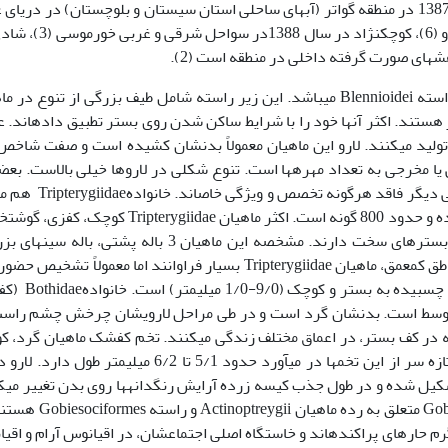
لاروهای غالب عنوان شدند. مطالعات ربانی­ها در سال 1387 در منطقه گواتر (آب­های ساحلی استان سیستان و بلوچستان) در دری
(1)، وثوقی در سال 1387 در ناحیه جزایر خارک و خارو (6)، کوچک­نژاد در 
خانواده Blenniidae یا بلونی ماهیان، متعلق به زیر راسته Blennioidei می­باشد. این زیر راسته شامل طیف بزرگی از تنوع 
در این ماهیان 29 عدد یا بیشتر هستند. اکثر آنها خود را با شرایط ساکن شدن روی بستر تطبیق داده­اند. 
لید می­کنند. لارو این ماهیان معمولاً بدنشان کشیده است و صفت شاخص 
 یا مخرجی به تعداد مهره­ها است. تنوع شکلی در لاروها خیلی بالاست. بعض
آنها خارسر و دندان­های بلندی دارند در حالی که برخی دیگر فاقد هرگونه 
به زیر راسته Blennioidei، می­باشد که شامل 6 خانواده و حدود 800 گونه است. اکثر ماهیان Tripterygiidae 
در اعماق کم زندگی می­کنند و همبستگی زیادی با بسترهای سخت دارند. مشخصه این ماهیان 3 باله پشتی، بال
سرمثلثی شکل است. در میان صخره­های مرجانی مناطق کم­عمق، ماهیان Tripterygiidae بسیار فراوانند اما معمولاً ت
سخت است. تخم­هایی که تولید می­کنند، کروی شکل، چسبیده 
 متوسط است. بدنشان گرد است و در طی مراحل لارویشان چرخش چشم راس
ه در کف بستر، در اعماق مختلف زندگی می­کنند. تخم کفشک ماهیان گرد، 
(حدود 6/0-9/0میلی­متر) و پلاژیک است. لاروی که تازه سر از این تخم­ها در می­آورد حدود 5/1 تا 6/2 میلی­متر ط
یل شده و در طول جذب کیسه زرده آرایش رنگدانه­ها روی بدن تغییر می­ک
گاهی برخی از آنها جذب می­شوند. خانواده Gobiesocidae متعلق به رده ماه
گرم حاره­ای پراکنده­اند و خاستگاه اصلی اجتماعشان، در اقیانوس آرام و اقی