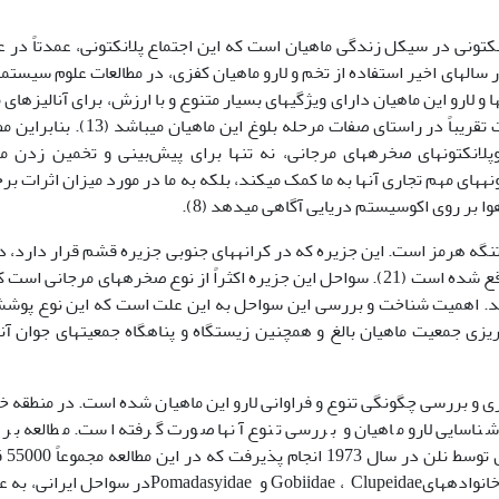
لانکتونی در سیکل زندگی ماهیان است که این اجتماع پلانکتونی، عمدتاً در 
ز 200 متر در ستون آب زندگی می­کنند (10). در سال­های اخیر استفاده از تخم و لارو ماهیان کفزی، در مطالعات علوم سی
و لارو این ماهیان دارای ویژگی­های بسیار متنوع و با ارزش، برای آنالیزهای 
استفاده در رده­بندی ماهیان کفزی­اند، که این صفات تقریباً در راستای صفات مرحله بلوغ این ماه
پلانکتون­های صخره­های مرجانی، نه تنها برای پیش­‌بینی و تخمین زدن م
­های مهم تجاری آن­ها به ما کمک می­کند، بلکه به ما در مورد میزان اثرات بر
ا بر روی اکوسیستم دریایی آگاهی می­دهد (8).
درجه خط عرض شمالی و 55 درجه خط طول شرقی واقع شده است (21). سواحل این جزیره اکثراً از نوع صخره­های مرجانی ا
باشد. اهمیت شناخت و بررسی این سواحل به این علت است که این نوع پوشش
یزی جمعیت ماهیان بالغ و همچنین زیستگاه و پناهگاه جمعیت­های جوان آن­ها
شناسایی لارو ماهیان و بررسی تنوع آن­ها صورت گرفته است. مطالعه بر
ایکتیوپلانکتون­ها، برا
لارو ماهی جمع‌آوری گردید (16). در این مطالعه لارو خانواده­هایGobiidae ، Clupeidae و Pomadasyidaeدر س