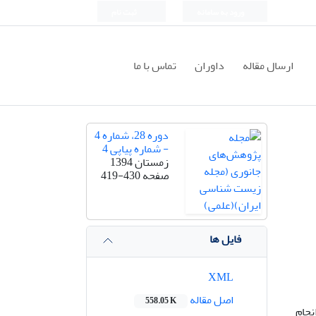
ورود به سامانه
ثبت نام
ارسال مقاله
داوران
تماس با ما
دوره 28، شماره 4
- شماره پیاپی 4
زمستان 1394
صفحه
419-430
فایل ها
XML
اصل مقاله
558.05 K
وی ماهیان کف زی از سواحل جزیره هنگام (تنگه هرمز) از اواخر زمستان 1390 تا اواخر پاییز 1391 انجام