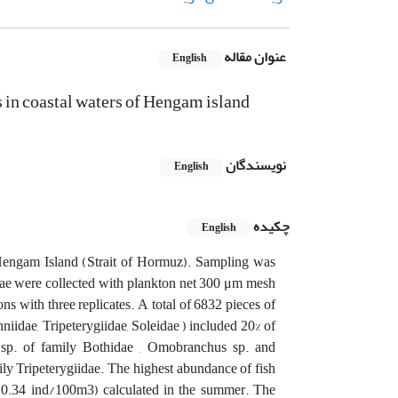
عنوان مقاله
English
s in coastal waters of Hengam island
نویسندگان
English
چکیده
English
 Hengam Island (Strait of Hormuz). Sampling was
vae were collected with plankton net 300 μm mesh
ns with three replicates. A total of 6832 pieces of
niidae, Tripeterygiidae, Soleidae ) included 20% of
s sp. of family Bothidae , Omobranchus sp. and
ily Tripeterygiidae. The highest abundance of fish
(0.34 ind/100m3) calculated in the summer. The