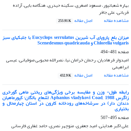
بهاره شعبانپور، مسعود اصغری، سکینه حیدری، هنگامه بایی، آزاده
قربانی، علی جافر
اصل مقاله
مشاهده مقاله
253.91 K
میزان بلع پاروپای آب شیرین Eucyclops serrulatus با جلبکهای سبز
Chlorella vulgaris و Scenedesmus quadricauda
صفحه
481-494
امیدوار فرهادیان، رحمان خرامان نیا، نصرالله محبوبی صوفیانی، عیسی
ابراهیمی
اصل مقاله
مشاهده مقاله
432.9 K
رابطه طول- وزن و مقایسه برخی ویژگی‌های ریختی ماهی گورخری
زاگرس Aphanius vladykovi Coad, 1988 (شعاع بالگان: کپورماهیان
دندان دار) در سرشاخه‌های رودخانه کارون در استان چهارمحال و
بختیاری
صفحه
495-507
علی اکبر هدایتی، امید جعفری، منوچهر نصری، حامد غفاری فارسانی