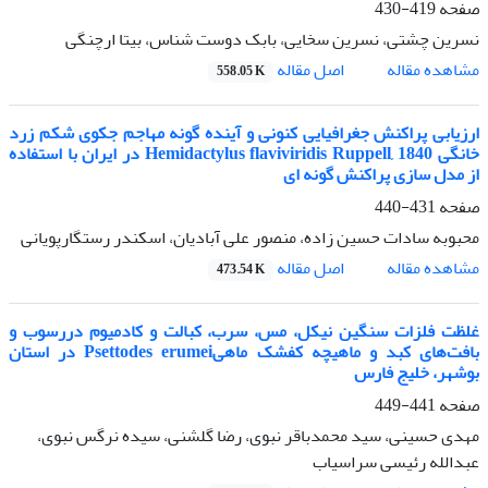
صفحه
419-430
نسرین چشتی، نسرین سخایی، بابک دوست شناس، بیتا ارچنگی
اصل مقاله
مشاهده مقاله
558.05 K
ارزیابی پراکنش جغرافیایی کنونی و آینده گونه مهاجم جکوی شکم زرد
خانگی Hemidactylus flaviviridis Ruppell, 1840 در ایران با استفاده
از مدل سازی پراکنش گونه ای
صفحه
431-440
محبوبه سادات حسین زاده، منصور علی آبادیان، اسکندر رستگارپویانی
اصل مقاله
مشاهده مقاله
473.54 K
غلظت فلزات سنگین نیکل، مس، سرب، کبالت و کادمیوم دررسوب و
بافت‌های کبد و ماهیچه کفشک ماهیPsettodes erumei در استان
بوشهر، خلیج فارس
صفحه
441-449
مهدی حسینی، سید محمدباقر نبوی، رضا گلشنی، سیده نرگس نبوی،
عبدالله رئیسی سراسیاب