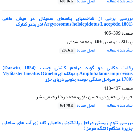
اصل مقاله
مشاهده مقاله
600.16 K
بررسی برخی از شاخصهای پلاسمای سمینال در میش ماهی
(Argyrosomus hololepidotus Lacepède, 1801)در بندر کنارک
صفحه
399-406
پریا اکبری، متین خالقی، محمد شوقی
اصل مقاله
مشاهده مقاله
236.6 K
رقابت مکانی دو گونه مهاجم کشتی چسب (Darwin, 1854)
Amphibalanus improvisus و دوکفه ایMytilaster lineatus (Gmelin,
1789) در سواحل سنگی حوضه جنوبی دریای خزر
صفحه
407-418
حر ترابی جفرودی، حسن تقوی، محمد رضا رحیمی بشر
اصل مقاله
مشاهده مقاله
631.78 K
بررسی تنوع زیستی مراحل پلانکتونی ماهیان کف زی آب های ساحلی
جزیره هنگام ( تنگه هرمز )