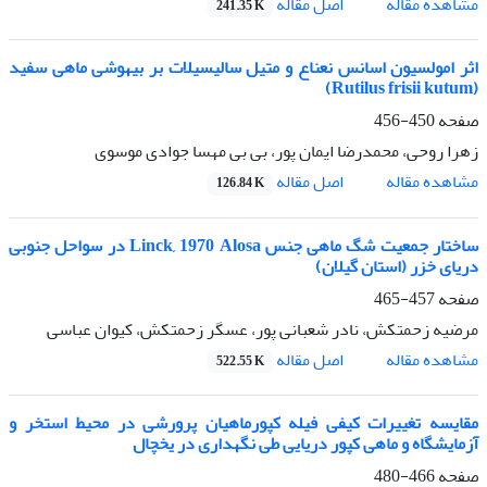
اصل مقاله
مشاهده مقاله
241.35 K
اثر امولسیون اسانس نعناع و متیل سالیسیلات بر بیهوشی ماهی سفید
(Rutilus frisii kutum)
صفحه
450-456
زهرا روحی، محمدرضا ایمان پور، بی بی مهسا جوادی موسوی
اصل مقاله
مشاهده مقاله
126.84 K
ساختار جمعیت شگ ماهی جنس Linck, 1970 Alosa در سواحل جنوبی
دریای خزر (استان گیلان)
صفحه
457-465
مرضیه زحمتکش، نادر شعبانی پور، عسگر زحمتکش، کیوان عباسی
اصل مقاله
مشاهده مقاله
522.55 K
مقایسه تغییرات کیفی فیله کپورماهیان پرورشی در محیط استخر و
آزمایشگاه و ماهی کپور دریایی طی نگهداری در یخچال
صفحه
466-480