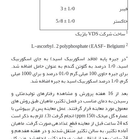
فیبر
1/0 ± 3
خاکستر
1/0 ± 5/8
1
ساخت شرکت VDS بلژیک
2
L-ascorbyl – 2 polyphosphate (EASF- Belgium)
*
در جیره پایه (فاقد اسکوربیک اسید) به جای اسکوربیک
اسید، 1/0 درصد به گلوتن گندم به عنوان حامل اضافه شد.
برای جیره حاوی 100 میلی گرم 01/0 درصد و برای 1000 میلی
گرم، 1/0 درصد اسکوربیک اسید به جیره اضافه شد.
بعد از 16 هفته پرورش و مشاهده رفتارهای تولیدمثلی و
رسیدن به دمای مناسب در فصل تکثیر
،
ماهیان طبق روش های
معمول مورد معاینه قرار گرفتند. عمل معاینه پس از بیهوشی با
عصاره گل میخک (ppm 150) انجام گرفت (3). لازم به ذکر است
که 24 ساعت قبل از معاینه قطع غذادهی صورت گرفت. ماهیان
آماده تکثیر، به سالن تکثیر منتقل شدند و در هفته هفدهم و
24 ساعت بعد از انتقال، اولین مرحله تکثیر انجام شد. وزن کل