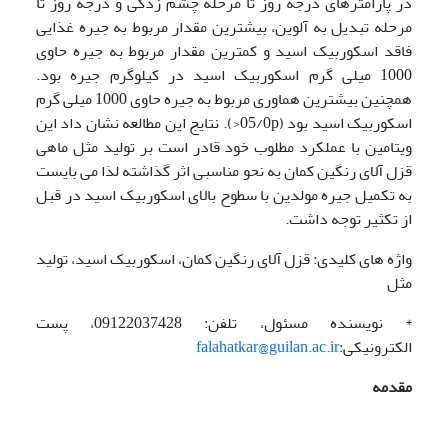
در پارامترهای درجه روز تا مرحله چشم زدگی و درجه روز تا
مرحله تبدیل به آلوین، بیشترین مقدار مربوط به جیره غذایی
فاقد اسکوربیک اسید و کمترین مقدار مربوط به جیره حاوی
1000 میلی گرم اسکوربیک اسید در کیلوگرم جیره بود.
همچنین بیشترین هماوری مربوط به جیره حاوی 1000 میلی گرم
اسکوربیک اسید بود (05/0p<). نتایج این مطالعه نشان داد این
ویتامین با عملکرد مطلوب خود قادر است بر تولید مثل ماهی
قزل آلای رنگین کمان به نحو مناسبی اثر گذاشته لذا می بایست
به تکمیل جیره مولدین با سطوح بالای اسکوربیک اسید در قبل
از تکثیر توجه داشت.
واژه های کلیدی: قزل آلای رنگین کمان، اسکوربیک اسید، تولید
مثل
* نویسنده مسئول، تلفن: 09122037428، پست
الکترونیکی:
falahatkar@guilan.ac.ir
مقدمه