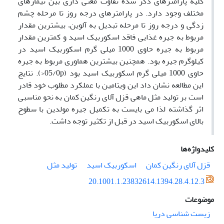
کلیه پارامترهای ذکر شده تفاوت معنی داری بین تیمارهای
مختلف وجود دارد. در پارامترهای درجه روز تا مرحله چشم
زدگی و درجه روز تا مرحله تبدیل به آلوین، بیشترین مقدار
مربوط به جیره غذایی فاقد اسکوربیک اسید و کمترین مقدار
مربوط به جیره حاوی 1000 میلی گرم اسکوربیک اسید در
کیلوگرم جیره بود. همچنین بیشترین هماوری مربوط به جیره
حاوی 1000 میلی گرم اسکوربیک اسید بود (05/0p<). نتایج
این مطالعه نشان داد این ویتامین با عملکرد مطلوب خود قادر
است بر تولید مثل ماهی قزل آلای رنگین کمان به نحو مناسبی
اثر گذاشته لذا می بایست به تکمیل جیره مولدین با سطوح
بالای اسکوربیک اسید در قبل از تکثیر توجه داشت.
کلیدواژه‌ها
قزل آلای رنگین کمان
اسکوربیک اسید
تولید مثل
20.1001.1.23832614.1394.28.4.12.3
موضوعات
زیست شناسی دریا