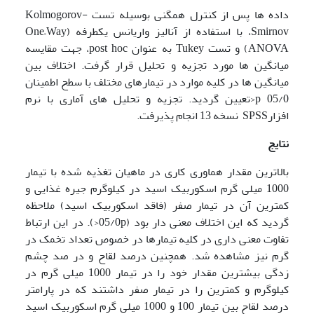
داده ها پس از کنترل همگنی بوسیله تست Kolmogorov-
Smirnov، با استفاده از آنالیز واریانس یکطرفه (One–Way
ANOVA) و تست Tukey به عنوان post hoc، جهت مقایسه
میانگین ها مورد تجزیه و تحلیل قرار گرفت. اختلاف بین
میانگین ها در کلیه موارد در تیمارهای مختلف با سطح اطمینان
05/0 p<تعیین گردید. تجزیه و تحلیل های آماری با نرم
افزارSPSS نسخه 13 انجام پذیرفت.
نتایج
بالاترین مقدار هماوری کاری در ماهیان تغذیه شده با تیمار
1000 میلی گرم اسکوربیک اسید در کیلوگرم جیره غذایی و
کمترین آن در تیمار صفر (فاقد اسکوربیک اسید) ملاحظه
گردید که این اختلاف معنی دار بود (05/0p<). در این ارتباط
تفاوت معنی داری در کلیه تیمارها در خصوص تعداد تخمک در
گرم نیز مشاهده شد. همچنین درصد لقاح و در صد چشم
زدگی بیشترین مقدار خود را در تیمار 1000 میلی گرم در
کیلوگرم و کمترین را در تیمار صفر داشتند که در پارامتر
درصد لقاح بین تیمار 100 و 1000 میلی گرم اسکوربیک اسید