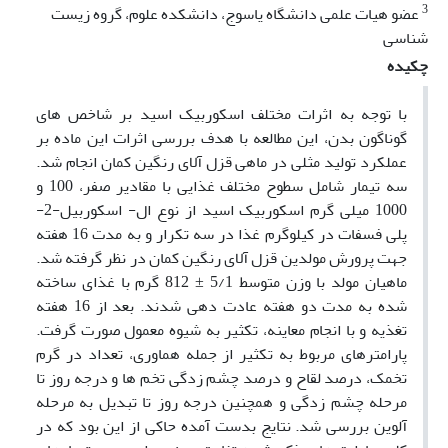
3
عضو هیات علمی دانشگاه یاسوج، دانشکده علوم، گروه زیست
شناسی
چکیده
با توجه به اثرات مختلف اسکوربیک اسید بر شاخص های
گوناگون بدن، این مطالعه با هدف بررسی اثرات این ماده بر
عملکرد تولید مثلی در ماهی قزل آلای رنگین کمان انجام شد.
سه تیمار شامل سطوح مختلف غذایی با مقادیر صفر، 100 و
1000 میلی گرم اسکوربیک اسید از نوع ال- اسکوربیل-2-
پلی فسفات در کیلوگرم غذا در سه تکرار و به مدت 16 هفته
جهت پرورش مولدین قزل آلای رنگین کمان در نظر گرفته شد.
ماهیان مولد با وزن متوسط 5/1 ± 812 گرم با غذای ساخته
شده به مدت دو هفته عادت دهی شدند. بعد از 16 هفته
تغذیه و با انجام معاینه، تکثیر به شیوه معمول صورت گرفت.
پارامترهای مربوط به تکثیر از جمله هماوری، تعداد در گرم
تخمک، درصد لقاح و درصد چشم زدگی تخم ها و درجه روز تا
مرحله چشم زدگی و همچنین درجه روز تا تبدیل به مرحله
آلوین بررسی شد. نتایج بدست آمده حاکی از این بود که در