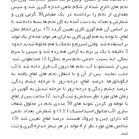
تخم های خارج شده از شکم ماهی اندازه گیری شد و سپس
مقداری از تخم را برداشته در یک مقیاس30 گرمی وزن و
شمارش و تعداد به دست آمده به کل تخم ها بسط داده شد تا
بر اساس آن هم آوری کاری تعیین گردد (7). برای انجام عمل
لقاح، با توجه به هم آوری کاری به ازای هر مولد ماده از یک مولد
نر استفاده شد. وقتی اسپرم و تخمک با هم مخلوط شدند حدود
5 دقیقه با یک پر نرم به آرامی هم زده شد و سپس با سرم
نمکی (به نسبت حجمی تخم:سرم نمکی1:1) ضدعفونی شد.
پس از شستشو با آب، تخم ها درون آب قرار داده شد تا آب
جذب نمایند. پس از آن و با انتقال تخم های لقاح یافته به
انکوباتورها، درصد لقاح
،
درجه-روز تا مرحله چشم زدگی،
درصد چشم زدگی و درجه-روز تا مرحله تبدیل به آلوین در
زمان های مورد نظر سنجش و ثبت گردید. 12 ساعت پس از لقاح
با غوطه ور کردن نمونه های 50 عددی تخم در محلول شفاف
سازی (آب:متانول:اسیداستیک:1:1:1) و شمارش تعداد تخمی
که دارای چین و چروک هستند درصد لقاح تعیین شد (3).
شاخص های مورد نظر از 4 مولد در هر تیمار اندازه گیری و ثبت
شد.