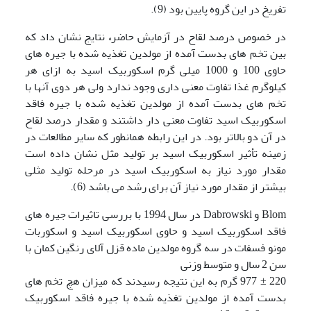
تفریخ در این گروه پایین بود (9).
در خصوص درصد لقاح در آزمایش حاضر
،
نتایج نشان داد که
بین تخم های بدست آمده از مولدین تغذیه شده با جیره های
حاوی 100 و 1000 میلی گرم اسکوربیک اسید به ازای هر
کیلوگرم غذا تفاوت معنی داری وجود ندارد ولی هر دوی آنها با
تخم های بدست آمده از مولدین تغذیه شده با جیره فاقد
اسکوربیک اسید تفاوت معنی دار داشتند و مقدار درصد لقاح
در آن دو بالاتر بود. در این رابطه همانطور که سایر مطالعات در
زمینه تأثیر اسکوربیک اسید بر تولید مثل نشان داده است
مقدار مورد نیاز به اسکوربیک اسید در مرحله تولید مثلی
بیشتر از مقدار مورد نیاز آن برای رشد می باشد (6).
Blom و Dabrowski در سال 1994 با بررسی تاثیرات جیره های
فاقد اسکوربیک اسید و حاوی اسکوربیک اسید و اسکوربات
مونو فسفات در سه گروه مولدین ماده قزل آلای رنگین کمان با
سن 2 سال و متوسط وزنی
220 ± 977 گرم به این نتیجه رسیدند که میزان هچ تخم های
بدست آمده از مولدین تغذیه شده با جیره فاقد اسکوربیک