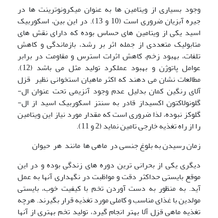
وجود بسیاری از ویتامین ها به عنوان میکرونوترینت ها در
جیره آبزیان ضروری است (10 و 13). در این بین، اسکوربیک
اسید یکی از ویتامین های حساس بوده که دارای نقش های
متابولیک متعددی از جمله اثر بر رشد، بازماندگی و کاهش
تلفات، بهبود زخم، کاهش اثرات استرس و مقاومت در برابر
عوامل پاتوژن و بهبود عملکرد تولید مثل می باشد (12).
مطالعات نشان می دهند که اکثر ماهیان استخوانی نظیر قزل
آلای رنگین کمان بدلیل عدم وجود آنزیمی تحت عنوان ال-
گلونولاکتون اکسیداز قادر به سنتز اسکوربیک اسید از ال-
گلوکز نبوده، لذا ضروری است که مقدار مورد نیاز این ویتامین
را از راه تغذیه خارجی تامین نماید (2 و 11).
زمان رسیدن به بلوغ جنسی در ماهی ها مانند هر حیوان
دیگری یکی از بحرانی ترین دوره های زندگی بوده و در این
موقع بایستی حداکثر دقت و مواظبت در نگهداری آنها به عمل
آید. به منظور به دست آوردن تخم با کیفیت خوب، بایستی
مولدین با غذای مناسب و کاملی مورد تغذیه قرار بگیرند. هرچه
تغذیه ماهی قزل آلا بهتر انجام گیرد، تولید تخم بهتری از آنها