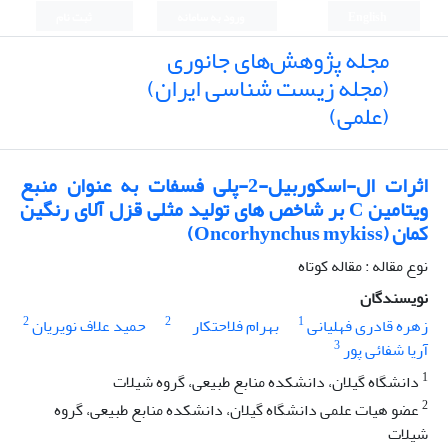
English
ورود به سامانه
ثبت نام
مجله پژوهش‌های جانوری
(مجله زیست شناسی ایران)
(علمی)
اثرات ال-اسکوربیل-2-پلی فسفات به عنوان منبع
ویتامین C بر شاخص های تولید مثلی قزل آلای رنگین
کمان (Oncorhynchus mykiss)
نوع مقاله : مقاله کوتاه
نویسندگان
2
2
1
زهره قادری فهلیانی
بهرام فلاحتکار
حمید علاف نویریان
3
آریا شفائی پور
1
دانشگاه گیلان، دانشکده منابع طبیعی، گروه شیلات
2
عضو هیات علمی دانشگاه گیلان، دانشکده منابع طبیعی، گروه
شیلات