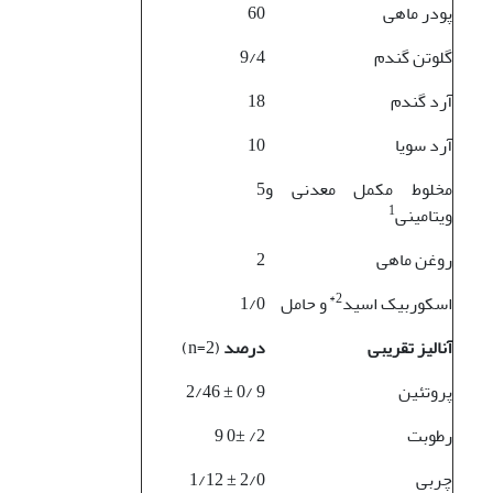
پودر ماهی
60
گلوتن گندم
9/4
آرد گندم
18
آرد سویا
10
مخلوط مکمل معدنی و
5
1
ویتامینی
روغن ماهی
2
*
2
اسکوربیک اسید
و حامل
1/0
آنالیز تقریبی
درصد
(2=n)
پروتئین
9 /0 ± 2/46
رطوبت
2/ 0± 9
چربی
2/0 ± 1/12