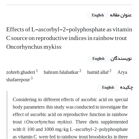
عنوان مقاله
English
Effects of L-ascorbyl-2-polyphosphate as vitamin
C source on reproductive indices in rainbow trout
Oncorhynchus mykiss
نویسندگان
English
1
2
2
zohreh ghaderi
bahram falahatkar
hamid allaf
Arya
3
shafaeepour
چکیده
English
Considering to different effects of ascorbic acid on special
body parameters, this study was conducted to investigate the
effect of ascorbic acid on reproductive function in rainbow
trout (
Oncorhynchus mykiss
). Three diets supplemented
with 0, 100 and 1000 mg/kg L-ascorbyl-2-polyphosphate
as vitamin C, were fed to rainbow trout broodstocks in three