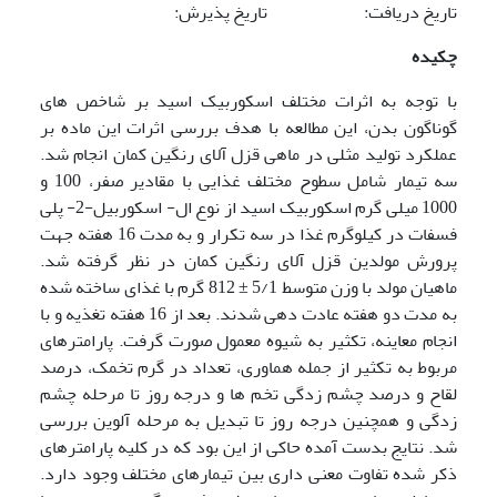
تاریخ دریافت: تاریخ پذیرش:
چکیده
با توجه به اثرات مختلف اسکوربیک اسید بر شاخص های
گوناگون بدن، این مطالعه با هدف بررسی اثرات این ماده بر
عملکرد تولید مثلی در ماهی قزل آلای رنگین کمان انجام شد.
سه تیمار شامل سطوح مختلف غذایی با مقادیر صفر، 100 و
1000 میلی گرم اسکوربیک اسید از نوع ال- اسکوربیل-2- پلی
فسفات در کیلوگرم غذا در سه تکرار و به مدت 16 هفته جهت
پرورش مولدین قزل آلای رنگین کمان در نظر گرفته شد.
ماهیان مولد با وزن متوسط 5/1 ± 812 گرم با غذای ساخته شده
به مدت دو هفته عادت دهی شدند. بعد از 16 هفته تغذیه و با
انجام معاینه، تکثیر به شیوه معمول صورت گرفت. پارامترهای
مربوط به تکثیر از جمله هماوری، تعداد در گرم تخمک، درصد
لقاح و درصد چشم زدگی تخم ها و درجه روز تا مرحله چشم
زدگی و همچنین درجه روز تا تبدیل به مرحله آلوین بررسی
شد. نتایج بدست آمده حاکی از این بود که در کلیه پارامترهای
ذکر شده تفاوت معنی داری بین تیمارهای مختلف وجود دارد.