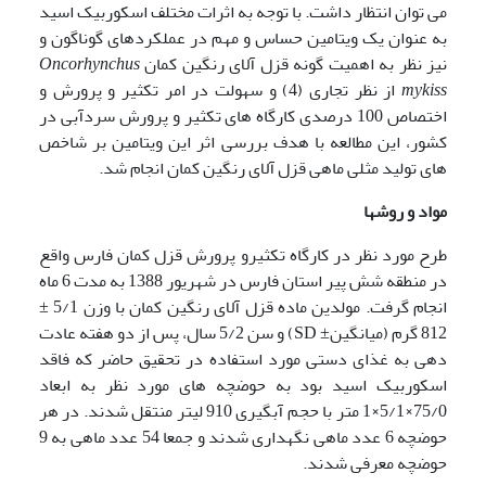
می توان انتظار داشت. با توجه به اثرات مختلف اسکوربیک اسید
به عنوان یک ویتامین حساس و مهم در عملکردهای گوناگون و
نیز نظر به اهمیت گونه قزل آلای رنگین کمان
Oncorhynchus
mykiss
از نظر تجاری (4) و سهولت در امر تکثیر و پرورش و
اختصاص 100 درصدی کارگاه های تکثیر و پرورش سردآبی در
کشور، این مطالعه با هدف بررسی اثر این ویتامین بر شاخص
های تولید مثلی ماهی قزل آلای رنگین کمان انجام شد.
مواد و روشها
طرح مورد نظر در کارگاه تکثیرو
پرورش قزل کمان فارس واقع
در منطقه شش پیر استان فارس در شهریور 1388 به مدت 6 ماه
انجام گرفت. مولدین ماده قزل آلای رنگین کمان با وزن 5/1 ±
812 گرم (میانگین± SD) و سن 5/2 سال، پس از دو هفته عادت
دهی به غذای دستی مورد استفاده در تحقیق حاضر که فاقد
اسکوربیک اسید بود به حوضچه های مورد نظر به ابعاد
75/0×5/1×1 متر با حجم آبگیری 910 لیتر منتقل شدند. در هر
حوضچه 6 عدد ماهی نگهداری شدند و جمعا 54 عدد ماهی به 9
حوضچه معرفی شدند.