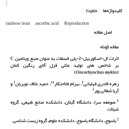
کلیدواژه‌ها
English
rainbow trout
ascorbic acid
Reproduction
اصل مقاله
مقاله کوتاه
اثرات ال-اسکوربیل-2-پلی فسفات به عنوان منبع ویتامین
C
بر شاخص
های تولید مثلی قزل آلای رنگین کمان
)
Oncorhynchus mykiss
(
1
1*
1
زهره قادری فهلیانی
، بهرام فلاحتکار
، حمید علاف نویریان
و
2
آریا شفائی پور
1
صومعه سرا، دانشگاه گیلان، دانشکده منابع طبیعی، گروه
شیلات
2
یاسوج، دانشگاه یاسوج، دانشکده علوم، گروه زیست شناسی