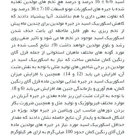
اسید 6/6 ± 16 درصد و درصد هچ تخم های مولدین تغذیه
شده با جیره های اسکوربات مونو فسفات 7/10 ± 36 درصد بود
که تفاوت معنی داری با هم نداشتند. آنها پیشنهاد دادند که
کاهش اسکوربیک اسید در جیره مولدین برای چندین ماه پیش
از تخم ریزی به طور قابل ملاحظه ای باعث حذف شدن
اسکوربیک اسید موجود در تخم ها می شود و تاثیر منفی روی
رشد و بلوغ مولدین خواهد داشت (9). نتایج کسب شده در
مورد گونه های مختلف ماهیان استخوانی از جمله قزل آلای
رنگین کمان مشخص ساخت که نیاز به اسکوربیک اسید در
مولدین در برخی شاخص های تولید مثلی با توجه به نقش مثبت
آن
،
افزایش می یابد (12 و 14). همچنین با افزایش میزان
اسکوربیک اسید در جیره غذایی مولدین ماده قزل آلای رنگین
کمان
،
هم آوری و بازماندگی جنین ها
،
افزایش می یابد (6 و 8).
با توجه به اثرات مثبت این ریز ماده مغذی در جیره آبزیان در
موارد مختلف فیزیولوژیک و تولید مثل و همچنین ضرورت بکار
بردن دوزهای مناسب این ویتامین در جیره مولد بویژه در
اشکال فسفاته و پایدار آن، نتایج حاصله نشان دادند که مقدار
حداقل اسکوربیک اسید مورد نیاز در جیره های مولدین ماده
قزل آلای رنگین کمان حدود 100 میلی گرم به ازای هر کیلوگرم