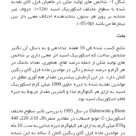
شکل 1- شاخص های تولید مثلی در ماهیان قزل آلای تغذیه
شده با سطوح مختلف اسکوربیک اسید (12n=). حروف غیر
مشابه بر روی هر ستون نشاندهنده اختلاف معنی دار بین
تیمارها می باشد (05/0p<).
بحث
نتایج کسب شده طی 16 هفته غذادهی و به دنبال آن تکثیر
مشخص ساخت که اسکوربیک اسید اثر معنی داری بر شاخص
های تولید مثلی از جمله درصد لقاح، هماوری، تعداد تخمک در
هر گرم و درصد چشم زدگی در مولدین ماده قزل آلای رنگین
کمان دارد. در این آزمایش بیشترین مقدار هم آوری مطلق در
مولدین تغذیه شده با جیره حاوی 1000 میلی گرم اسکوربیک
اسید به ازای هر کیلوگرم غذا و کمترین مقدار مربوط به جیره
فاقد اسکوربیک اسید بود.
Blom و Dabrowski در سال 1995 با بررسی تاثیر سطوح مختلف
اسکوربیل-2-مونو فسفات در مقادیر صفر
،
30
،
110
،
220
،
440
و870 میلی گرم به ازای هر کیلوگرم جیره غذایی به مدت 10 ماه
در مولدین ماده قزل آلای رنگین کمان 2 ساله به این نتیجه