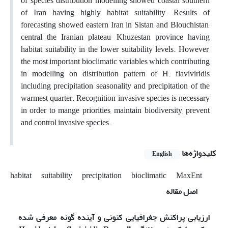
of species distribution modelling showed coastal southern
of Iran having highly habitat suitability. Results of
forecasting showed eastern Iran in Sistan and Blouchistan,
central the Iranian plateau, Khuzestan province having
habitat suitability in the lower suitability levels. However,
the most important bioclimatic variables which contributing
in modelling on distribution pattern of H. flaviviridis
including precipitation seasonality and precipitation of the
warmest quarter. Recognition invasive species is necessary
in order to mange priorities, maintain biodiversity, prevent
and control invasive species.
کلیدواژه‌ها
English
habitat
suitability
precipitation
bioclimatic
MaxEnt
اصل مقاله
ارزیابی پراکنش جغرافیایی کنونی و آینده گونه معرفی شده