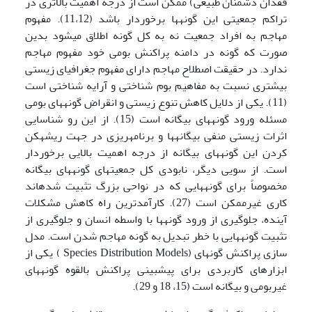
فقدان دشمنان طبیعی) ممکن است از درجه اهمیت بالاتری در
تراکم جمعیتی این گونه­ها برخوردار باشد (11،12). مفهوم
مهاجم به افراد جمعیت نه به کل گونه اطلاق می­شود بدین
صورت که گونه در دامنه پراکنش بومی خود مفهوم مهاجم
ندارد. در حقیقت اصطلاح مهاجم دارای مفهوم جغرافیای زیستی
بیشتری نسبت به مفاهیم بوم شناختی و آرایه شناختی است
(11). یکی از دلایل کاهش تنوع زیستی و انقراض گونه­های بومی
مسئله ورود گونه­های بیگانه است (15). از این رو شناسایی
اثرات زیستی منفی بیگانه­ها و برنامه­ریزی در جهت ریشه­کن
کردن این گونه­های بیگانه از درجه اهمیت بالایی برخوردار
است. از سویی دیگر، نابودی کل جمعیت­های گونه­های بیگانه
مخصوصاً برای گونه­هایی که در نواحی بزرگ تثبیت شده­اند
کاری غیرممکن است (27). کارآمدترین راه کاهش مشکلات
آینده، جلوگیری از ورود گونه­ها با واسطه انسان و جلوگیری از
تثبیت گونه­هایی با خطر تبدیل به گونه مهاجم شدن است. مدل
سازی پراکنش گونه­ای (Species Distribution Models ) یکی از
ابزارهای کاربردی برای پیش­بینی پراکنش بالقوه گونه­های
غیربومی و بیگانه است (15، 18 و 29).