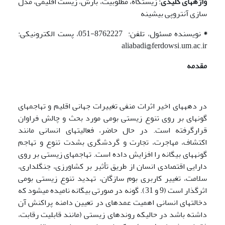
واژه­های کلیدی
: زیستگاه، مطلوبیت، بارش، زیست اقلیمی، مدل
سازی آنتروپی بیشینه
*
نویسنده مسئول، تلفن: 8762227-051، پست الکترونیکی:
aliabadi@ferdowsi.um.ac.ir
مقدمه
در دهه­های اخیر اثرات منفی تغییرات جهانی اقلیم و تهاجم­های
گونه­ای بر روی تنوع زیستی بومی مورد بحث و چالش فراوان
قرارگرفته است. در حال حاضر، فعالیت­های انسانی مانند
اکتشاف، مهاجرت، تجارت و گردشگری بشدت تنوع و تهاجم
گونه­های بیگانه را افزایش داده است. تهاجم­های زیستی بر روی
دارایی اقتصادی انسان از طریق تأثیر بر کشاورزی، جنگل­داری،
سلامت، تغییر کاربری بوم سازگان، تهدید تنوع زیستی بومی
اثرگذار است (9 و 31). گونه در صورتی بیگانه نامیده می­شود که
دخالت­های انسانی اهمیت عمده­ای در تعیین دامنه پراکنش آن
داشته باشد در حالیکه روندهای زیستی (مانند قابلیت رقابت،