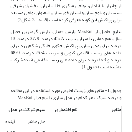
از چابهار تا آبادان، نواحی مرکزی فلات ایران، بخش­های شرقی
سیستان و بلوچستان و استان خوزستان را بعنوان نواحی مستعد
برای پراکنش این گونه معرفی کرده است (قسمت2 شکل2).
نتایج حاصل از MaxEnt بارش فصلی، بارش گرمترین فصل
سال، هم دمایی با میزان بترتیب45/7 درصد، 37/9 درصد، 13
درصد برای مدل سازی پراکنش جکوی خانگی شکم زرد برای
داده های زیست اقلیمی کنونی و بترتیب 25/4 درصد، 68/9
درصد و 0/3 درصد برای داده های زیست اقلیمی آینده شرکت
داشته است (جدول 1).
جدول 1- متغیرهای زیست اقلیمی مورد استفاده در این مطالعه
و درصد شرکت هر کدام در مدل سازی با نرم فزار MaxEnt
متغیر
نام اختصاری
سهم شرکت در مدل
حال حاضر
آینده