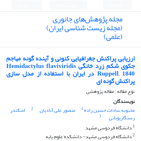
English
ورود به سامانه
ثبت نام
مجله پژوهش‌های جانوری
(مجله زیست شناسی ایران)
(علمی)
ارزیابی پراکنش جغرافیایی کنونی و آینده گونه مهاجم
جکوی شکم زرد خانگی Hemidactylus flaviviridis
Ruppell, 1840 در ایران با استفاده از مدل سازی
پراکنش گونه ای
نوع مقاله : مقاله پژوهشی
نویسندگان
2
1
محبوبه سادات حسین زاده
منصور علی آبادیان
اسکندر
3
رستگارپویانی
1
دانشگاه فردوسی مشهد
2
دانشگاه فردوسی مشهد- دانشکده علوم پایه