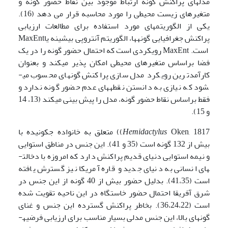
مدل­های پراکنش گونه ارتباط موجود بین نقاط حضور گونه و
متغیرهای زیست محیطی را مورد محاسبه قرار می دهد (16).
یکی از الگوریتم­های مورد استفاده برای مطالعات ارزیابی
پراکنش جغرافیایی گونه­ها، الگوریتم آنتروپی بیشینه یاMaxEnt
است. MaxEnt رویکردی است که احتمال حضور گونه را در یک
فضا براساس متغیرهای محیطی امکان پذیر می­کند و بعنوان
کارآمدترین رویکرد مدل سازی پراکنش گونه­ای محسوب می­
شود که نیازی به دانستن نقطه­های عدم حضور گونه ندارد و
فقط براساس نقاط حضور گونه، مدل را پیش بینی می­کند (13، 14
و 15).
Hemidactylus
Oken, 1817)) متعلق به خانواده جکونیده با
بیش از 132 گونه است (35 و 41). این جنس در مناطق استوایی
و نیمه استوایی دنیای قدیم پراکنش دارد که امروزه با دخالت­
های انسانی به دنیای جدید و قاره آمریکا نیز گسترش یافته
است (41،35). بدلیل حضور بیش از 40 گونه از این جنس در
شرق آفریقا احتمال حضور خاستگاه در این ناحیه تقویت شده
است (36،24،22). بخاطر پراکنش گسترده این جنس و غنای
گونه­ای بالا، این جنس مدلی بسیار مناسب برای ارزیابی فرضیه­