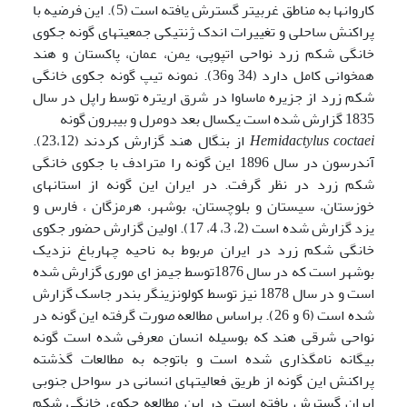
کاروانها به مناطق غربی­تر گسترش یافته است (5). این فرضیه با
پراکنش ساحلی و تغییرات اندک ژنتیکی جمعیتهای گونه جکوی
خانگی شکم زرد نواحی اتپوپی، یمن، عمان، پاکستان و هند
همخوانی کامل دارد (34 و36). نمونه تیپ گونه جکوی خانگی
شکم زرد از جزیره ماساوا در شرق اریتره توسط راپل در سال
1835 گزارش شده است یکسال بعد دومرل و بیبرون گونه
Hemidactylus coctaei
از بنگال هند گزارش کردند (23،12).
آندرسون در سال 1896 این گونه را مترادف با جکوی خانگی
شکم زرد در نظر گرفت. در ایران این گونه از استان­های
خوزستان، سیستان و بلوچستان، بوشهر، هرمزگان ، فارس و
یزد گزارش شده است (2، 3، 4، 17). اولین گزارش حضور جکوی
خانگی شکم زرد در ایران مربوط به ناحیه چهارباغ نزدیک
بوشهر است که در سال 1876توسط جیمز ای موری گزارش شده
است و در سال 1878 نیز توسط کولونزینگر بندر جاسک گزارش
شده است (6 و 26). براساس مطالعه صورت گرفته این گونه در
نواحی شرقی هند که بوسیله انسان معرفی شده است گونه
بیگانه نامگذاری شده است و باتوجه به مطالعات گذشته
پراکنش این گونه از طریق فعالیت­های انسانی در سواحل جنوبی
ایران گسترش یافته است در این مطالعه جکوی خانگی شکم