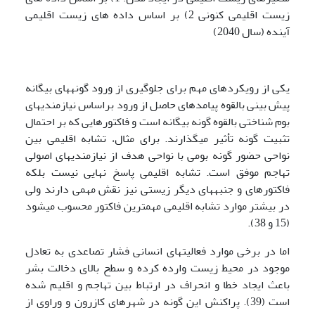
زیست اقلیمی کنونی 2) بر اساس داده های زیست اقلیمی
آینده (سال 2040)
یکی از رویکردهای مهم برای جلوگیری از ورود گونه­های بیگانه
پیش بینی بالقوه پیامدهای حاصل از ورود براساس نیازمندی­های
بوم شناختی بالقوه گونه بیگانه است و فاکتورهایی که بر احتمال
تثبیت گونه تأثیر می­گذارند. برای مثال، تشابه اقلیمی بین
نواحی حضور گونه بومی با نواحی هدف از نیازمندی­های اصولی
تهاجم موفق است. تشابه اقلیمی پاسخ نهایی نیست بلکه
فاکتورهای و جنبه­های دیگر زیستی نیز نقش مهمی دارند ولی
در بیشتر موارد تشابه اقلیمی مهمترین فاکتور محسوب می­شود
(15 و 38).
اما در برخی موارد فعالیت­های انسانی فشار تصاعدی به تعادل
موجود در محیط زیست وارده کرده و سطح بالای دخالت بشر
باعث ایجاد خطا و انحراف در ارتباط بین تهاجم و اقلیم شده
است (39). پراکنش این گونه در شهرهای کازرون و وراوی از