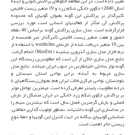
تغییر داده است. در این مطالعه الگوهای پراکنش کنونی و آینده
(سال 2040) جکوی خانگی شکم زرد و 19 متغیر زیست اقلیمی
تأثیرگذار بر پراکنش این گونه بعنوان گونه­ای که محدوده
پراکنش آن متأثر از فعالیت­های انسانی است مورد بررسی
قرارگرفته است. مدل سازی پراکنش گونه براساس 40 نقطه
حضور و هفت متغیر زیست اقلیمی تأثیرگذار غیر همبسته از
بین 19 متغیر دریافت شده از تارنمای worldclim با استفاده از
نرم افزار مدل سازی آنتروپی بیشینه ( MaxEnt) انجام گرفت.
نتایج مدل سازی حاکی از آن است که مطلوبترین زیستگاه این
گونه نوار ساحلی خلیج­فارس در جنوب ایران می­باشد. نتایج مدل
سازی مربوط به آینده، برخی نواحی استان سیستان و
بلوچستان، نواحی مرکزی فلات ایران هم بعنوان زیستگاه­های با
درجه مطلوبیت پایین­تر معرفی کرده است. مهم­ترین عوامل موثر
بر پراکنش جکوی شکم زرد خانگی در ایران متشکل از بارش
فصلی و بارش گرمترین فصل سال است که بیشترین سهم را
در مدل­سازی این گونه داشته­اند. بمنظور اولویت گذاری حفاظتی،
شناسایی گونه­های بیگانه در جهت کنترل این گونه­ها و حفظ تنوع
زیستی حائز اهمیت است.