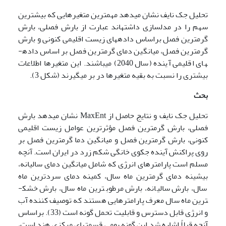
تحلیل جک نایف نشان می­دهد مهم­ترین متغیرهایی که بیشترین
سهم را در مدل­سازی داشته­اند عبارت از بارش فصلی، بارش
گرمترین فصل براساس داده­های زیست اقلیمی کنونی و بارش
گرمترین فصل، میانگین دمای گرمترین فصل بر اساس داده­
های اقلیمی آینده (سال 2040) می­باشند. این متغیرها اطلاعات
بیشتری را نسبت به بقیه متغیرها در بر می­گیرند (شکل 3).
بحث
تحلیل جک نایف و نتایج حاصل از MaxEnt نشان می­دهد بارش
فصلی، بارش گرمترین فصل مؤثرترین عوامل زیست اقلیمی
کنونی، بارش گرمترین فصل و میانگین دما گرمترین فصل بر
روی پراکنش آینده جکوی خانگی شکم زرد در ایران است. آنچه
مسلم است پارامترهای انرژی که شامل میانگین دمای سالیانه،
بیشینه دمای گرمترین ماه سال، کمینه دمای سردترین ماه
سال، بارش سالیانه، بارش مرطوب­ترین ماه سال، بارش خشک­
ترین ماه سال معرف پارامترهایی هستند که توصیف کننده آب
و انرژی قابل دسترس و قابلیت تحمل گونه است (33). براساس
آنچه قبلاً اشاره شد این گونه بومی قسمت­های مرکزی هند است،