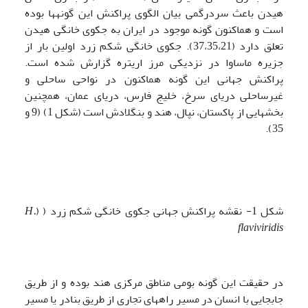
هی­دن باعث سردرگمی بیان الگوی پراکنش این گونه­ها بوده
است و هم­اکنون گونه موجود در ایران به جکوی خانگی هی­دن
تعلق دارد (37،35،21). جکوی خانگی شکم زرد اولین بار از
جزیره ماساوا در نزدیکی مرز اریتره گزارش شده است.
پراکنش جهانی این گونه هم­اکنون در نواحی ساحلی و
غیرساحلی دریای سرخ، خلیج فارس، دریای عمان، همچنین
بخش­هایی از پاکستان، نپال، هند و بنگلادش است (شکل 1) (9 و
35).
شکل 1- نقشه پراکنش جهانی جکوی خانگی شکم زرد ( (
H.
flaviviridis
در حقیقت این گونه بومی مناطق مرکزی هند بوده و از طریق
جابجایی با انسان در مسیر راه­های تجاری از طریق بنادر یا مسیر