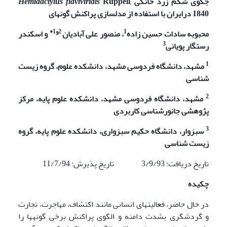
جکوی شکم زرد خانگی
Ruppell,
Hemidactylus flaviviridis
1840
درایران با استفاده از مدل­سازی پراکنش گونه­ای
1
2و1*
محبوبه سادات حسین زاده
، منصور علی آبادیان
و اسکندر
3
رستگار پویانی
1
مشهد، دانشگاه فردوسی مشهد، دانشکده علوم، گروه زیست
شناسی
2
مشهد، دانشگاه فردوسی مشهد، دانشکده علوم پایه، مرکز
پژوهشی جانورشناسی کاربردی
3
سبزوار، دانشگاه حکیم سبزواری، دانشکده علوم پایه، گروه
زیست شناسی
تاریخ دریافت: 3/9/93 تاریخ پذیرش: 11/7/94
چکیده
در حال حاضر، فعالیت­های انسانی مانند اکتشاف، مهاجرت، تجارت
و گردشگری بشدت دامنه و الگوی پراکنش برخی گونه­ها را