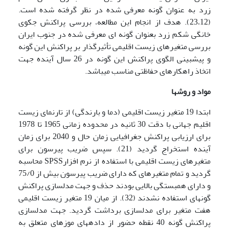
زرد به عنوان گونه معرفی شده در نظر گرفته شده است.
(23،12). هدف از انجام این مطالعه، بررسی پراکنش جکوی
خانگی شکم زرد بعنوان گونه ای معرفی شده در جنوب ایران
بررسی متغیرهای زیست اقلیمی تأثیرگذار بر پراکنش این گونه
و پیش­بینی الگوی پراکنش این گونه در 26 سال آینده جهت
اتخاذ راهکارهای حفاظتی مناسب می­باشد.
مواد و روشها
ابتدا 19 متغیر زیست اقلیمی (دما و بارندگی) از تارنمای زیست
اقلیم جهانی با دقت 30 ثانیه در محدوده زمانی 1965 تا 1978
برای ارزیابی پراکنش جغرافیایی زمان حال و 2040 برای زمان
آینده استخراج گردید (21). سپس ضریب پیرسون برای
متغیرهای زیست اقلیمی با استفاده از نرم افزارSPSS محاسبه
گردید و تمام متغیرهای که دارای ضریب پیرسون بیش از 75/0
و دارای همبستگی بالایی بودند حذف و جهت مدل­سازی پراکنش
گونه­ای استفاده نشدند (32). از میان 19 متغیر زیست اقلیمی
هفت متغیر برای مدل­سازی برداشت گردید. جهت مدل­سازی
پراکنش گونه 40 نقطه حضور از داده­های موزه­ای متعلق به