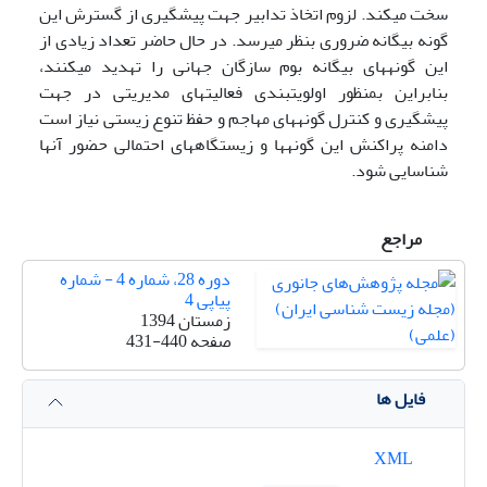
سخت می­کند. لزوم اتخاذ تدابیر جهت پیشگیری از گسترش این
گونه بیگانه ضروری بنظر می­رسد. در حال حاضر تعداد زیادی از
این گونه­های بیگانه بوم سازگان جهانی را تهدید می­کنند،
بنابراین بمنظور اولویت­بندی فعالیت­های مدیریتی در جهت
پیشگیری و کنترل گونه­های مهاجم و حفظ تنوع زیستی نیاز است
دامنه پراکنش این گونه­ها و زیستگاه­های احتمالی حضور آنها
شناسایی شود.
مراجع
دوره 28، شماره 4 - شماره
پیاپی 4
زمستان 1394
صفحه
431-440
فایل ها
XML