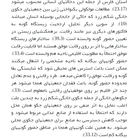
استان فارس از جمله این دخالت­های انسانی محسوب می­شود
(23،17). مطالعات مولکولی یکنواختی ژنی بین جمعیت­های جکوی
خانگی شکم زرد که حاکی از جابجایی بوسیله انسان می­باشد
(10). از سویی دیگر تحلیل ارجحیت زیستگاه گونه به
فاکتورهای دیگری نیز مانند رقابت، برهمکنش­های زیستی در
تعیین حضور گونه وابسته است (39،3). ساختارهای زیستگاه
ساختارهایی با اثر بر روی رقابت موفق هستند اما قابلیت رقابت
موفق احتمالاً به مطلوبیت اقلیمی ناحیه هم وابسته است (33،4).
حضور گونه­های بیگانه که ناحیه مشخصی را اشغال می­کنند
ممکن است باعث استرس های محیطی شود که شایستگی بقا
گونه و رقابت موفق را کاهش می­دهد. طرد رقابتی و عدم تعادل
محدوده حضور گونه، باعث فقدان جمعیت­های هم­جا می­شود هر
چند اثر اقلیم بر روی موفقیت­های رقابتی نامعلوم است (33).
جکوهای خانگی از جمله جکوی خانگی شکم زرد به چندین علت
اغلب تمایل به اثر منفی بر روی جمعیت­های جکو همان محل
دارند که احتمالاً به استفاده از منابع غذایی مربوط می­شود و
موجب کاهش دسترسی به منابع برای جمعیت­های جکوی محلی
می­شود. به همین علت گونه­های هم­جا در مناطق حضور گونه­های
بیگانه کم است (33،12).