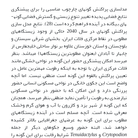
مدل­سازی پراکنش گونه­ای چارچوب مناسبی را برای پیش­نگری
نتایج فضایی پدیده تغییر تنوع زیستی و گسترش فضایی گونه­
های بیگانه در آینده فراهم کرده است (28). نتایج مدل سازی
پراکنش گونه­ای در سال 2040 حاکی از وجود زیستگاه­های
مطلوبی در نقاط مرکزی فلات ایران، بخش­های شرقی سیستان و
بلوچستان و استان خوزستان علاوه بر نوار ساحلی خلیج­فارس از
چابهار تا آبادان (بعنوان مطلوبترین زیستگاه­ها) می­باشد. بنظر
می­رسد امکان پیش­نگری حضور این گونه در نواحی خشکی مانند
فلات مرکزی ایران با توجه به اینکه رطوبت مهمترین عامل در
تعیین پراکنش بالقوه این گونه است منطقی نیست. اما آنچه
واضح است این جکوی خانگی در نواحی مسکونی انسانی حضور
پررنگی دارد و این امکان که با حضور در نواحی مسکونی
نیازمندی به رطوبت را تأمین نماید منطقی بنظر می­رسد، همچنان
که این گونه از شهر یزد و کازرون با آب و هوای گرم وخشک
معرفی شده است. آنچه مسلم است در آینده زیستگاه­های
مطلوب برای این گونه به عرض­های جغرافیایی بالاتر کشیده
خواهد شد، البته حضور وسیع جکوهای دیگر از جمله
Crytopodion
و
Tenuidactylus
شرایط رقابت برای این گونه را