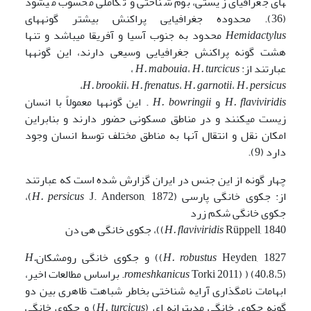
های جغرافیای زیستی، بوم شناختی و تکاملی محسوب می­شود
(36). محدوده جغرافیایی پراکنش بیشتر گونه­های
Hemidactylus
محدود به جنوب آسیا و آفریقا می­باشد و تنها
هشت گونه پراکنش جغرافیایی وسیعی دارند، این گونه­ها
عبارتند از:
H. turcicus
،
H. mabouia
،
،
H. brookii
،
H. frenatus
،
H. garnotii
،
H. persicus
H. flaviviridis
و
H. bowringii
. این گونه­ها معمولاً با انسان
زیست می­کنند و در مناطق مسکونی حضور دارند و بنابراین
امکان نقل و انتقال آنها به مناطق مختلف توسط انسان وجود
دارد (9).
چهار گونه از این جنس در ایران گزارش شده است که عبارتند
از: جکوی خانگی پارسی (
H. persicus
J. Anderson, 1872)،
جکوی خانگی شکم زرد
Rüppell, 1840))، جکوی خانگی هی دن
H. flaviviridis
Heyden, 1827)) و جکوی خانگی رومشکان
robustus
H.
H.
romeshkanicus
Torki 2011) ) (40،8،5). براساس مطالعات اخیر،
ابهامات نامگذاری آرایه شناختی بخاطر شباهت ظاهری بین دو
گونه جکوی خانگی مدیترانه ای (
H. turcicus
) و جکوی خانگی