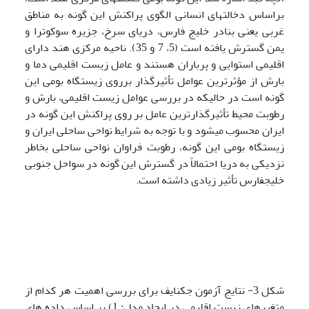
براساس دخالت­های انسانی الگوی پراکنش این گونه به مناطق
غربی یعنی بنادر خلیج فارس، دریای سرخ، جزیره سوکوترا و
یمن گسترش یافته است (5، 7 و 35). ناحیه مرکزی هند دارای
اقلیمی استوایی و پرباران هستند و عامل زیست اقلیمی دما و
بارش از مؤثرترین عوامل تأثیرگذار برروی زیستگاه بومی این
گونه است در حالیکه در بررسی عوامل زیست اقلیمی، بارش و
رطوبت محیط تأثیرگذارترین عامل بر روی پراکنش این گونه در
ایران محسوب می­شود و با توجه به شرایط نواحی ساحلی ایران و
زیستگاه بومی این گونه، رطوبت فراوان نواحی ساحلی بخاطر
نزدیکی به دریا احتمالاً در گسترش این گونه در سواحل جنوبی
خلیج­فارس تأثیر زیادی داشته است.
شکل 3- نتایج آزمون جک­نایف برای بررسی اهمیت هر کدام از
متغیرهای زیست اقلیمی در ایجاد مدل: 1) بر اساس داده های