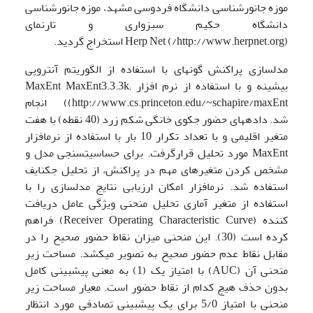
موزه جانورشناسی دانشگاه فردوسی مشهد، موزه جانورشناسی
دانشگاه حکیم سبزواری و تارنمای
(http://www.herpnet.org/) Herp Net استخراج گردید.
مدل­سازی پراکنش گونه­ای با استفاده از الگوریتم آنتروپی
بیشینه و با استفاده از نرم افزار MaxEnt MaxEnt3.3.3k;
http://www.cs.princeton.edu/~schapire/maxEnt)) انجام
شد. داده­های حضور جکوی خانگی شکم زرد (40 نقطه) با هفت
متغیر اقلیمی و با تعداد تکرار 10 بار با استفاده از نرم­افزار
MaxEnt مورد تحلیل قرارگرفت. برای حساسیت­سنجی مدل و
مشخص کردن متغیرهای مهم در پراکنش، از تحلیل جک­نایف
استفاده شد. نرم­افزار امکان ارزیابی نتایج مدل­سازی را با
استفاده از متغیر آماری تحلیل منحنی ویژگی عامل دریافت
کننده (Receiver Operating Characteristic Curve) فراهم
کرده است (30). این منحنی میزان نقاط حضور صحیح را در
مقابل نقاط عدم حضور صحیح به تصویر می­کشد. مساحت زیر
منحنی آن (AUC) با امتیاز یک (1) به معنی پیش­بینی کامل
بدون حذف هیچ کدام از نقاط حضور است. معیار مساحت زیر
منحنی با امتیاز 5/0 برای یک پیش­بینی تصادفی مورد انتظار