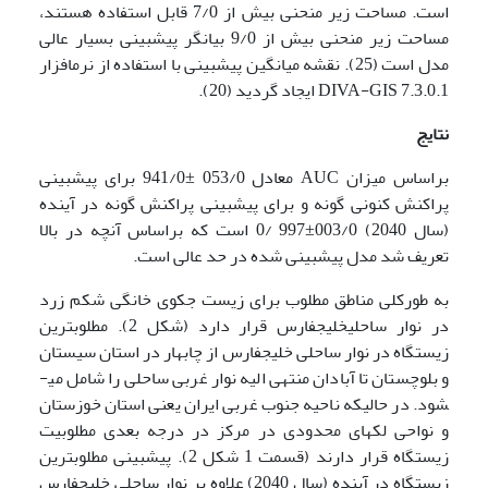
است. مساحت زیر منحنی بیش از 7/0 قابل استفاده هستند،
مساحت زیر منحنی بیش از 9/0 بیانگر پیش­بینی بسیار عالی
مدل است (25). نقشه میانگین پیش­بینی با استفاده از نرم­افزار
7.3.0.1 DIVA-GIS ایجاد گردید (20).
نتایج
براساس میزان AUC معادل 053/0 ±941/0 برای پیش­بینی
پراکنش کنونی گونه و برای پیش­بینی پراکنش گونه در آینده
(سال 2040) 003/0±997 /0 است که براساس آنچه در بالا
تعریف شد مدل پیش­بینی شده در حد عالی است.
به طورکلی مناطق مطلوب برای زیست جکوی خانگی شکم زرد
در نوار ساحلی­خلیج­فارس قرار دارد (شکل 2). مطلوب­ترین
زیستگاه در نوار ساحلی خلیج­فارس از چابهار در استان سیستان
و بلوچستان تا آبادان منتهی الیه نوار غربی ساحلی را شامل می­
شود. در حالیکه ناحیه جنوب غربی ایران یعنی استان خوزستان
و نواحی لکه­ای محدودی در مرکز در درجه بعدی مطلوبیت
زیستگاه قرار دارند (قسمت 1 شکل 2). پیش­بینی مطلوبترین
زیستگاه در آینده (سال 2040) علاوه بر نوار ساحلی خلیج­فارس