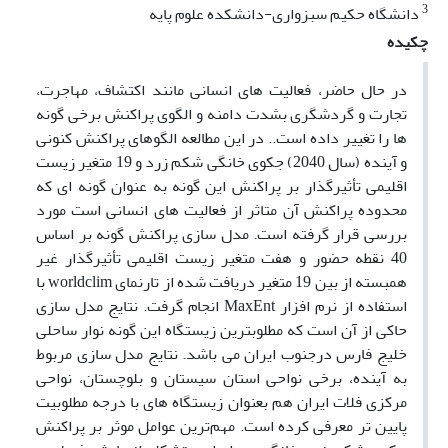
3
دانشگاه حکیم سبزواری-دانشکده علوم پایه
چکیده
در حال حاضر، فعالیت های انسانی مانند اکتشاف، مهاجرت،
تجارت و گردشگری بشدت دامنه و الگوی پراکنش برخی گونه
ها را تغییر داده است.. در این مطالعه الگوهای پراکنش کنونی
و آینده (سال 2040) جکوی خانگی شکم زرد و 19 متغیر زیست
اقلیمی تأثیرگذار بر پراکنش این گونه به عنوان گونه ای که
محدوده پراکنش آن متاثر از فعالیت های انسانی است مورد
بررسی قرار گرفته است. مدل سازی پراکنش گونه بر اساس
40 نقطه حضور و هفت متغیر زیست اقلیمی تأثیرگذار غیر
همبسته از بین 19 متغیر دریافت شده از تارنمای worldclim با
استفاده از نرم افزار MaxEnt انجام گرفت. نتایج مدل سازی
حاکی از آن است که مطلوبترین زیستگاه این گونه نوار ساحلی
خلیج فارس درجنوب ایران می باشد. نتایج مدل سازی مربوط
به آینده، برخی نواحی استان سیستان و بلوچستان، نواحی
مرکزی فلات ایران هم بعنوان زیستگاه های با درجه مطلوبیت
پایین تر معرفی کرده است. مهم‌ترین عوامل موثر بر پراکنش