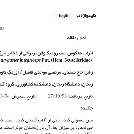
کلیدواژه‌ها
English
nts
اصل مقاله
اثرات معکوس اسپیرودیکلوفن بربرخی از ذخایر انر
urygaster integriceps
Put. (Hem. Scutelleridae)
*
زهرا حاج صمدی، مرتضی موحدی فاضل
، اورنگ کاو
زنجان، دانشگاه زنجان، دانشکده کشاورزی، گروه گی
تاریخ دریافت: 27/10/93 تاریخ پذیرش: 2/3/94
چکیده
سن معمولی گندم یکی از آفات کلیدی گندم است که 
طی تغذیه بر میزان بقاء آن در زمستان موثر است.