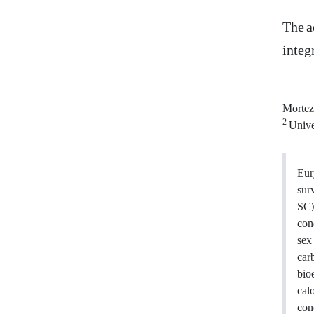
The a
integ
Mortez
2
Unive
Eur
sur
SC)
con
sex
car
bio
cal
conc