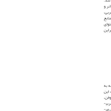
 شد.
ر)، جنسیت (نر و
 چربی،
نابع
توای
راین
د به محصول وارد می سازد (11 ،21). با توجه به
 این
وفن،
ترکیبی غیرسیستمیک و تماسی از گروه تترونیک اسید با تأثیر کنه­کشی و حشره­کشی است (17، 32). این ترکیب می­تواند سنتز چربی­
ها را متوقف سازد (15، 18، 40، 44). بطور کلی در حشرات قبل ازمرحله دیاپوز، محتوای چربی، کربوهیدرات و پروتئین کل افزایش می­