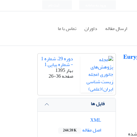
ورود به سامانه
ثبت نام
ارسال مقاله
داوران
تماس با ما
Eurygaster in.
دوره 29، شماره 1
- شماره پیاپی 1
بهار 1395
صفحه
26-36
فایل ها
XML
اصل مقاله
244.59 K
 شده