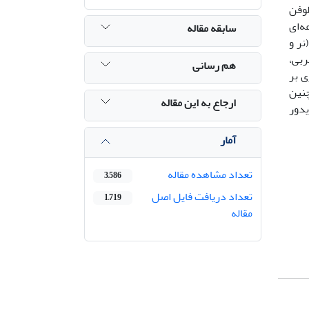
لوفن
عه‌ای
سابقه مقاله
 100، 300 و 500 μl/l)، جنسیت (نر و
 چربی،
هم رسانی
ی بر
چنین
ارجاع به این مقاله
براین انویدور
آمار
تعداد مشاهده مقاله
3,586
تعداد دریافت فایل اصل
1,719
مقاله