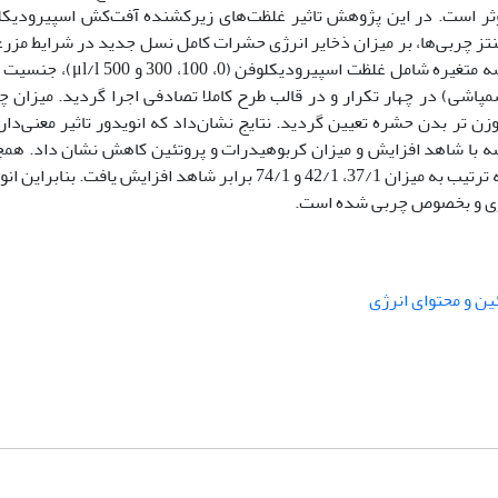
موثر است. در این پژوهش تاثیر غلظت‌های زیرکشنده آفت‌کش اسپیرودیک
ارکننده بیوسنتز چربی‌ها، بر میزان ذخایر انرژی حشرات کامل نسل جدید در شرایط مزر
بررسی شد. آزمایشات به صورت آزمون فاکتوریل سه متغیره شامل غلظت اسپیرودیکلوفن (0،
‌برداری (3، 6 و 12 روز پس از سمپاشی) در چهار تکرار و در قالب طرح کاملا تصادفی اجرا گردید. میزان
ن تر بدن حشره تعیین گردید. نتایج نشان‌داد که انویدور تاثیر معنی‌دار
ایسه با شاهد افزایش و میزان کربوهیدرات و پروتئین کاهش نشان داد. هم
محتوای انرژی در غلظت‌های 100، 300 و 500 μl/l ، به ترتیب به میزان 37/1، 42/1 و 74/1 برابر شاهد افزایش یافت. بنا
رژی و بخصوص چربی شده است.
ین و محتوای انرژی