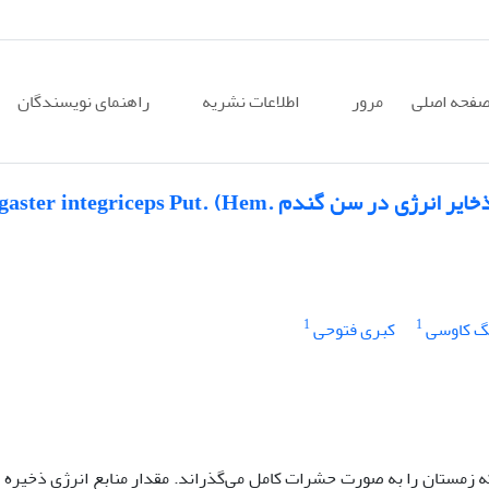
فحه اصلی
مرور
اطلاعات نشریه
راهنمای نویسندگان
اثرات معکوس اسپیرودیکلوفن بر برخی از ذخایر انرژی در سن گندم tegriceps Put. (Hem
1
1
گ کاوسی
کبری فتوحی
 زمستان را به صورت حشرات کامل می‌گذراند. مقدار منابع انرژی ذخیره