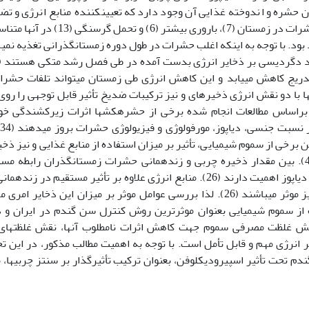
کننده بقاء حشره می­باشد (8). بطوریکه میزان بقاء حشرات در زمستان (7)، باروری بیشتر (6) و تحمل
 انرژی و مرتبط با اندازه آن­ها (36) خواهد بود. با توجه به اینکه اغلب حشرات در طول دوره زمستان­گذرانی تغذیه ن
تدریج کاهش می­یابد و این کاهش انرژی طی زمستان می­تواند تلفات حشرا
ابع انرژی، چربی­ها با دو نقش انرژی ذخیره­ای و نیز ترکیبات ضدیخ تأثیر قابل توجهی را روی
ت در طول دوره زمستان­گذرانی دارند (10). براساس مطالعات انجام شده برخی از حشره­کش­ها اثرات زیرکشندگی 
سازی کربوهیدرات­ها، پروتئین­ها و چربی­ها می­باشد (48). بین مقدار ذخیره چربی و زنده­مانی حشرات زمستان­گذران رابطه
وجود دارد (29). منابع انرژی غیرچربی نیز در دوره دیاپوز اهمیت دارند (26). منابع انرژی علاوه بر تأثیر مستقیم در زن
دوره دیاپوز، روی ویژگی­های زیستی پس از دیاپوز نیز موثر می­باشند (26). لذا بررسی عوامل موثر بر میزان این ذخایر ا
ه از سموم شیمیایی بعنوان موثرترین روش کنترل سن گندم در ایران و 
اهش غلظت مصرفی سموم جهت کاهش اثرات نامطلوب آن­ها، نقش غلظت­های
انرژی مهم و قابل تأمل است. با توجه به اهمیت مطالب مذکور، در این ت
 تحت تأثیر اسپیرودیکلوفن، بعنوان ترکیب تأثیرگذار بر سنتز چربی­ها، 