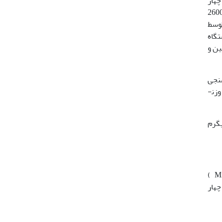
چهار
تخاب و پس از حذف بال­پوشها و پاها توزین گردید. هر حشره به مدت حداقل پنج دقیقه توسط هموژنایزر با سرعت 2600
اسازی شد. چربی توسط
6 نانومتر توسط دستگاه
ن پروتئین با استفاده از واکنشگر برادفورد طبق روش (35) تعیین و
 کمیت­سنجی
کربوهیدرات (قند و گلیکوژن)، چربی و پروتئین استفاده شد. میزان پروتئین، کربوهیدرات و چربی کل بر حسب میلی­گرم بر گرم وزن­
لی­گرم
تجزیه و تحلیل داده­ها با استفاده از نرم­افزارهای آماری استاتیستیکس 8 (Statistix 8)(3) و مینی­تب 16 (Minitab 16 )
4)× جنسیت (2)× فواصل نمونه­برداری (3) و در چهار