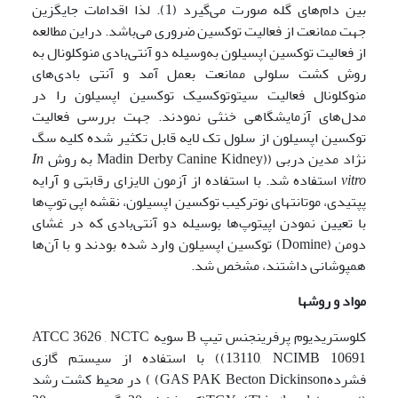
بین دام‌های گله صورت می‌گیرد (1). لذا اقدامات جایگزین
جهت ممانعت از فعالیت توکسین ضروری می‌باشد. دراین مطالعه
از فعالیت توکسین اپسیلون به‌وسیله دو آنتی‌بادی منوکلونال به
روش کشت سلولی ممانعت بعمل آمد و آنتی بادی‌های
منوکلونال فعالیت سیتوتوکسیک توکسین اپسیلون را در
مدل‌های آزمایشگاهی خنثی نمودند. جهت بررسی فعالیت
توکسین اپسیلون از سلول تک لایه قابل تکثیر شده کلیه سگ
نژاد مدین دربی ((Madin Derby Canine Kidney به روش
In
vitro
استفاده شد. با استفاده از آزمون الایزای رقابتی و آرایه
پپتیدی، موتانت­های نوترکیب توکسین اپسیلون، نقشه اپی توپ‌ها
با تعیین نمودن اپی­توپ‌ها بوسیله دو آنتی‌بادی
که در غشای
دومن (Domine) توکسین اپسیلون وارد شده بودند و با آن‌ها
همپوشانی داشتند، مشخص شد.
مواد و روشها
کلوستریدیوم پرفرینجنس تیپ B سویه ATCC 3626 , NCTC
13110, NCIMB 10691)) با استفاده از سیستم گازی
فشردهGAS PAK Becton Dickinson) ) در محیط کشت رشد