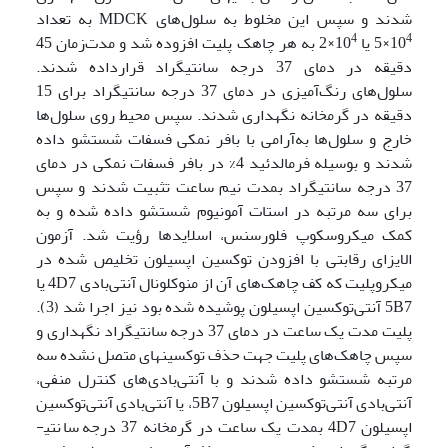
شدند و سپس این مخلوط به سلول‌های MDCK به تعداد
4
4
10
×5 یا 10
×2 به هر چاهک پلیت افزوده شد و مدت‌زمان 45
دقیقه در دمای 37 درجه سانتی­گراد قرارداده شدند.
سلول‌های رنگ‌آمیزی در دمای 37 درجه سانتی­گراد برای 15
دقیقه در گرمخانه نگهداری شدند. سپس محیط روی سلول‌ها
خارج و سلول‌ها به‌آرامی با بافر نمکی فسفات شستشو داده
شدند و بوسیله فرمالدئید 4% در بافر فسفات نمکی در دمای
37 درجه سانتی­گراد بمدت نیم ساعت تثبیت شدند و سپس
برای سه مرتبه در استات آمونیوم شستشو داده شده و به
کمک میکروسکوپ فلورسنس، اسلایدها رؤیت شد. آزمون
الایزای رقابتی با افزودن توکسین اپسیلون تخلیص شده در
میکروپلیت که کف چاهک‌های آن از منوکلونال آنتی‌بادی 4D7 یا
5B7 آنتی‌توکسین اپسیلون پوشیده شده بود نیز اجرا شد (3).
پلیت مدت یک ساعت در دمای 37 درجه سانتی­گراد نگهداری و
سپس چاهک‌های پلیت جهت حذف توکسین­های متصل نشده سه
مرتبه شستشو داده شدند و با آنتی‌بادی‌های کنترل منفی،
آنتی‌بادی آنتی‌توکسین اپسیلون 5B7، یا آنتی‌بادی آنتی‌توکسین
اپسیلون 4D7 بمدت یک ساعت در گرمخانه 37 درجه سانتی­