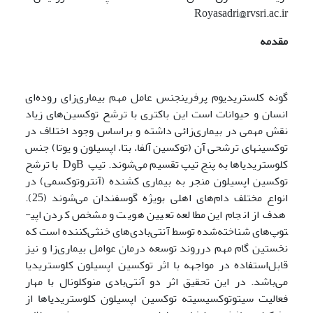
Royasadri@rvsri.ac.ir
مقدمه
گونه کلستریدیوم پرفرینجنس عامل مهم بیماری‌زای روده‌ای
انسان و حیوانات است این باکتری با ترشح توکسین‌های زیاد
نقش مهمی در بیماری‌زائی داشته و براساس وجود اختلاف در
توکسین­های ترشحی آن (توکسین آلفا، بتا، اپسیلون و یوتا) جنس
کلوستریدیاها به پنج تیپ تقسیم می‌شوند. تیپ BوD با ترشح
توکسین اپسیلون منجر به بیماری کشنده (آنتروتوکسمی) در
انواع مختلف دام‌های اهلی بویژه گوسفندان می‌شوند (25).
هدف از انجام این مطالعه تعیین هویت و مشخص کردن اپی­
توپ‌های شناخته‌شده توسط آنتی‌بادی‌های خنثی‌کننده است که
نخستین گام مهم درروند توسعه درمان عوامل بیماری‌زا و نیز
قابل‌استفاده در
مواجهه با اثر توکسین اپسیلون کلوستریدیا
می‌باشد. در این تحقیق اثر دو آنتی‌بادی منوکلونال با مهار
فعالیت سیتوتوکسیسیته توکسین اپسیلون کلوستریدیاها از