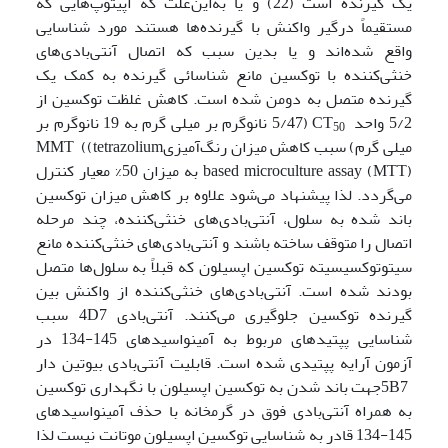
یک گیرنده است (22) و یا به‌این‌علت که اپی­توپ‌هایی که
مستقیماً درگیر واکنش با گیرنده‌ها هستند مورد شناسایی
واقع ‌شده‌اند و یا بدین سبب که اتصال آنتی‌بادی‌های
خنثی‌کننده با توکسین مانع شناسائی گیرنده به کمک یک
گیرنده متصل به دومن شده است. کاهش غلظت توکسین از
5/2 واحد CT
(5/47 نانوگرم بر میلی گرم به 19 نانوگرم بر
50
میلی گرم) سبب کاهش میزان رنگ‌آمیزیMMT ((tetrazolium
based microculture assay (MTT) به میزان 50% معیار کنترل
می‌گردد. لذا پیشنهاد می‌شود علاوه بر کاهش میزان توکسین
باند شده به سلول، آنتی‌بادی‌های خنثی‌کننده، چند مرحله
اتصال را متوقف ساخته باشند و آنتی‌بادی‌های خنثی‌کننده مانع
سیتوتوکسیسیته توکسین اپسیلون که قبلاً به سلول‌ها متصل
بودند شده است. آنتی‌بادی‌های خنثی‌کننده از واکنش بین
گیرنده توکسین جلوگیری می‌کنند. آنتی‌بادی 4D7 سبب
شناسایی پپتیدهای مربوط به آمینواسیدهای 145-134 در
آزمون آرایه پپتیدی شده است. قابلیت آنتی‌بادی بیوتین دار
5B7جهت باند شدن به توکسین اپسیلون با نگهداری توکسین
به همراه آنتی‌بادی فوق در گرمخانه با حذف آمینواسیدهای
145-134 قادر به شناسایی توکسین اپسیلون موتانت نیست لذا