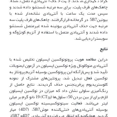
گراد نگهداری شدند. جهت حذف آنتی‌بادی متصل نشده.
چاهک‌های ظرف پلیت، برای سه مرتبه شستشو داده شدند و
سپس مدت یک ساعت با آنتی‌بادی نشانه‌دار شده با
بیوتین5B7 در گرمخانه قرارگرفتند. چاهک‌های ظرف پلیت سه
مرتبه جهت حذف آنتی‌بادی بیوتینه شده غیرمتصل شستشو
داده شدند و آنتی‌بادی متصل با استفاده از آنزیم کونژوگه و
سوبسترا ردیابی شد.
نتایج
دراین مطالعه هویت پروتوتوکسین اپسیلون تخلیص شده با
آنتی‌بادی منوکلونال ویژه توکسین اپسیلون در آزمون ایمنوبلات
تأیید شد و پس‌ازآنکه این پروتوکسین بوسیله آنزیم پروتئاز به
توکسین فعال تبدیل شد، پروتئین‌های مشترک از نمونه
کلوستریدیوم پرفرینجنس حذف گردیدند. نتایج حاصل از
رنگ‌آمیزی سلولی نشان داد که میزان دز توکسین اپسیلون
لازم برای از بین بردن 50% سلول‌ها (CT
) 19 نانو گرم بر میلی
50
لیتر می‌باشد. فعالیت سیتوتوکسیسیته توکسین اپسیلون
بوسیله آنتی‌بادی‌های خنثی‌کننده موش4D7) ،5B7) مهار
گردید. همانگونه که انتظار می‌رفت دو آنتی‌بادی 4D7و 5B7از