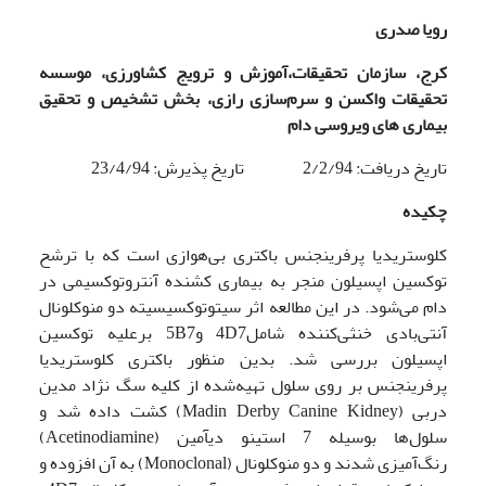
رویا صدری
کرج، سازمان تحقیقات،آموزش و ترویج کشاورزی، موسسه
تحقیقات واکسن و سرم‌سازی رازی، بخش تشخیص و تحقیق
بیماری های ویروسی دام
تاریخ دریافت: 2/2/94 تاریخ پذیرش: 23/4/94
چکیده
کلوستریدیا پرفرینجنس باکتری بی‌هوازی است که با ترشح
توکسین اپسیلون منجر به بیماری کشنده آنتروتوکسیمی در
دام می‌شود. در این مطالعه اثر سیتوتوکسیسیته دو منوکلونال
آنتی‌بادی خنثی‌کننده شامل4D7 و5B7 برعلیه توکسین
اپسیلون بررسی شد. بدین منظور باکتری کلوستریدیا
پرفرینجنس بر روی سلول تهیه‌شده از کلیه سگ نژاد مدین
دربی (Madin Derby Canine Kidney) کشت داده شد و
سلول‌ها بوسیله 7 استینو دی­آمین (Acetinodiamine)
رنگ‌آمیزی شدند و دو منوکلونال (Monoclonal) به آن افزوده و