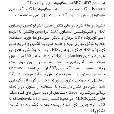
اپسیلون 4D7 و 5B7 ایمینوگلوبولین­های ایزوتایپ G1
(G -Isotope) هستند و از‌ ایمینوگلوبولینG1 ، آنتی‌بادی
منوکلونال موش به‌عنوان آنتی‌بادی کنترل منفی استفاده شد.
آنتی‌بادی‌ها (آنتی‌بادی‌های کنترل منفی، آنتی‌توکسین اپسیلون
4D7 و آنتی‌توکسین اپسیلون 5B7) براساس واکنش با آنزیم
آنتی کونژوگه HRP نرمال و دیگر آنتی‌بادی‌ها مورد استفاده،
هم به شکل تجاری تهیه و مانند آنتی بتا لاکتین و آنزیم آنتی
کونژوگه HRP خرگوش و آنتی HIS تهیه شد. واکنش با افزودن
هیدروزیلامین (Hydro sylamine) با غلظت نهائی 150 میلی مول
متوقف شد. آنتی‌بادی نشانه‌دار شده در ستون دوار نمک
زدائی، مشخص شد. آنتی‌بادی5B7 از مایع استاز (Acetase)
براساس دستورالعمل سازنده تخلیص و به آنزیم کونژوکه (EZ
) متصل و با بیوتین نیتروسولفور (NHS ) در گرمخانه نگهداری
شد. آنتی‌بادی نشان‌دار شده با استفاده از ستون دوار نمک
زدائی شرکت زبا (Zeba ) مشخص گردید. سلول‌های کلیه سگ
قابل تکثیرMDCK در محیط کشت رشد Leibovitz L15که با
10% سرم جنینی گوساله غنی‌شده بودند کشت داده شدند
(شکل 1).