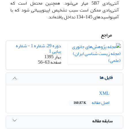
آنتی‌بادی 5B7 مهار می‌شود. همچنین محتمل است که
آنتی‌بادی ممکن است سبب تشخیص اپی­توپی­هائی شود که با
آمینواسیدهای 145-134 تداخل یافته‌اند.
مراجع
دوره 29، شماره 1 - شماره
پیاپی 1
بهار 1395
صفحه
56-63
فایل ها
XML
اصل مقاله
160.87 K
سابقه مقاله