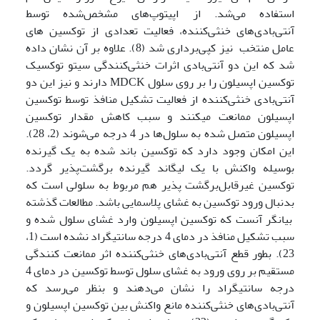
استفاده می‌شد. از اپی­توپ‌های مشخص‌شده توسط
آنتی‌بادی‌های خنثی‌کننده، فعالیت تعدادی از توکسین های
عامل منتخب نیز کپی‌برداری شد (8). علاوه بر آن نشان داده
شد که این دو آنتی‌بادی اثرات خنثی‌کنندگی سیتو توکسیک
توکسین اپسیلون را بر روی سلول MDCK دارند و نیز این دو
آنتی‌بادی خنثی‌کننده از فعالیت تشکیل منافذ توسط توکسین
اپسیلون ممانعت می­کنند و سبب کاهش مقدار توکسین
اپسیلون متصل شده به سلول‌ها در 4 درجه می‌شوند (2، 28).
این امکان وجود دارد که توکسین باند شده به یک گیرنده
بوسیله واکنش با یک لیگاند گیرنده برگشت‌پذیر گردد.
توکسین غیرقابل‌برگشت پذیر هم مربوط به سلولی است که
بدنبال ورود توکسین به غشای پلاسمایی باشد. مطالعات گذشته‌
بیانگر آنست که توکسین اپسیلون وارد غشای سلول شده و
سبب تشکیل منافذ در دمای 4 درجه سانتی­گراد نشده است (1،
23). بطور قطع آنتی‌بادی‌های خنثی‌کننده اثر ممانعت کنندگی
مستقیم بر روی ورود به غشای سلول توسط توکسین در دمای 4
درجه سانتی­گراد را نشان می‌دهند و بنظر می‌رسد که
آنتی‌بادی‌های خنثی‌کننده مانع واکنش بین توکسین اپسیلون و