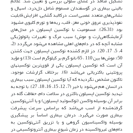
تشکیل منافذ در غشای سلولی بررسی و تعیین شد. علائم
بالینی بیماری در گوسفندان مسموم شامل دل‌درد، اسهال و
نشانی‌های متعدد عصبی است. درکالبد گشایی، افزایش قابلیت
نفوذپذیری عروق خونی مغز، قلب، ریه‌ها و تورم کلیوی مشهود
بود (26،31). مسمومیت با توکسین اپسیلون در مدل‌های
آزمایشگاهی(رت و موش) سبب مرگ و تغییرات پاتولوژیکی
مشابه آنچه که در دام‌های اهلی مشاهده می‌شود می‌گردد (2،
4، 5، 17، 20). دز لازم کشنده توکسین اپسیلون جهت کشتن
50% موش‌ها بین 110 – 65 نانو گرم بر کیلوگرم است (13) و مؤید
آن است که توکسین اپسیلون یکی از قوی‌ترین توکسین­های
پروتئینی باکتریائی می‌باشد (6).
برخلاف گزارشات موجود،
تاکنون مشخص نگردیده که آیا توکسین اپسیلون سبب بیماری
در انسان
هم می‌شود یا
خیر (7، 12، 15، 16، 18، 27). با
توجه به
تهدید توکسین اپسیلون باکتری در سلامت دام، حفاظت گله در
برابر آن بوسیله واکسن (توکسوئید اپسیلون) و یا آنتی‌توکسین
گرفته‌شده از اسب می‌باشد که براساس سرعت پیشرفت
بیماری صورت می‌گیرد. درمان بیماری اساساً بر پیشگیری
بوسیله واکسیناسیون گروهی و یا تزریق آنتی‌توکسین به
دام‌های غیرواکسینه در زمان شیوع بیماری آنتروتوکسیمی در