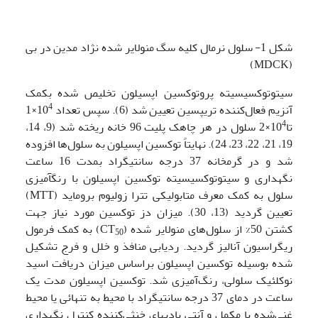
شکل 1- سلول نرمال کلیه سگ منولایر شده نژاد مدین در بی
(MDCK)
سیتوتوکسیسیته پروتوکسین اپسیلون تخلیص شده بکمک
4
آنزیم فعال‌کننده تریپسین تعیین شد (6). سپس تعداد 10
×1
4
تا10
×2 سلول در هر چاهک پلیت 96 خانه ریخته شد (9، 14،
19، 21، 22، 23، 24). نهایتاً توکسین اپسیلون به سلول‌ها افزوده
شد و در گرمخانه 37 درجه سانتی­گراد بمدت 16 ساعت
نگهداری و سیتوتوکسیسیته توکسین اپسیلون با رنگ­آمیزی
سلول به کمک معرف متابولیکی تترا زولیوم بروماید (MTT)
تعیین گردید (13، 30). میزان دز توکسین مورد نیاز جهت
کشتن 50% از سلول‌های منولایر شده (CT
) به کمک فرمول
50
ریگراسیون آنالیز گردید. ردیابی منافذ و خلل و فرج تشکیل
شده بوسیله توکسین اپسیلون براساس میزان دریافت اسید
نوکلئیک سلولی، رنگ‌آمیزی شد. توکسین اپسیلون مدت یک
ساعت در دمای 37 درجه سانتی­گراد با محیط به تنهائی یا محیط
غنی‌شده با مکمل و آنتی بادی­های خنثی‌کننده کنترل نگهداری