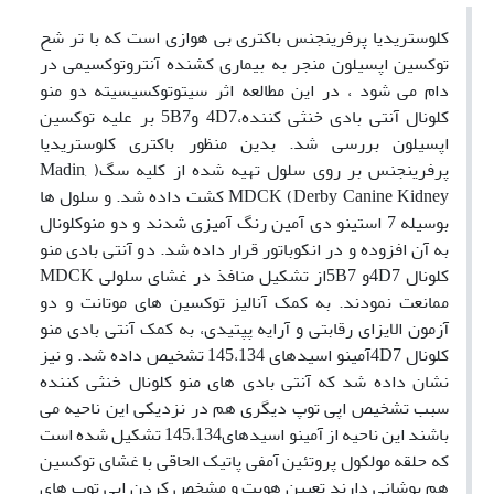
کلوستریدیا پرفرینجنس باکتری بی هوازی است که با تر شح
توکسین اپسیلون منجر به بیماری کشنده آنتروتوکسیمی در
دام می شود ، در این مطالعه اثر سیتوتوکسیسیته دو منو
کلونال آنتی بادی خنثی کننده،4D7 و5B7 بر علیه توکسین
اپسیلون بررسی شد. بدین منظور باکتری کلوستریدیا
پرفرینجنس بر روی سلول تهیه شده از کلیه سگ( Madin,
MDCK (Derby Canine Kidney کشت داده شد. و سلول ها
بوسیله 7 استینو دی آمین رنگ آمیزی شدند و دو منوکلونال
به آن افزوده و در انکوباتور قرار داده شد. دو آنتی بادی منو
کلونال 4D7و 5B7از تشکیل منافذ در غشای سلولی MDCK
ممانعت نمودند. به کمک آنالیز توکسین های موتانت و دو
آزمون الایزای رقابتی و آرایه پپتیدی، به کمک آنتی بادی منو
کلونال 4D7آمینو اسیدهای 145،134 تشخیص داده شد. و نیز
نشان داده شد که آنتی بادی های منو کلونال خنثی کننده
سبب تشخیص اپی توپ دیگری هم در نزدیکی این ناحیه می
باشند این ناحیه از آمینو اسیدهای145،134 تشکیل شده است
که حلقه مولکول پروتئین آمفی پاتیک الحاقی با غشای توکسین
هم پوشانی دارند تعیین هویت و مشخص کردن اپی توپ های