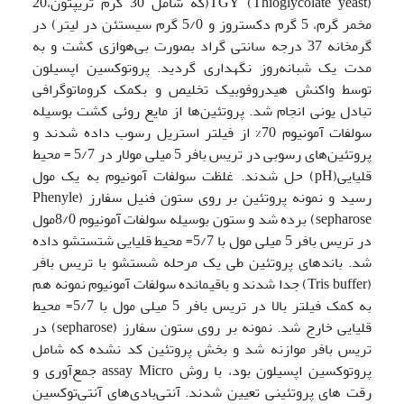
TGY (Thioglycolate yeast)(که شامل 30 گرم تریپتون،20
مخمر گرم، 5 گرم دکستروز و 5/0 گرم سیستئن در لیتر) در
گرمخانه 37 درجه سانتی گراد بصورت بی‌هوازی کشت و به
مدت یک شبانه‌روز نگهداری گردید. پروتوکسین
اپسیلون
توسط واکنش هیدروفوبیک تخلیص و بکمک کروماتوگرافی
تبادل یونی انجام شد. پروتئین‌ها از مایع روئی کشت بوسیله
سولفات آمونیوم 70% از فیلتر استریل رسوب داده شدند و
پروتئین‌های رسوبی در تریس بافر 5 میلی مولار در 5/7 = محیط
قلیایی(pH) حل شدند. غلظت سولفات آمونیوم به یک مول
رسید و نمونه پروتئین بر روی ستون فنیل سفارز (Phenyle
sepharose) برده شد و ستون بوسیله سولفات آمونیوم 8/0مول
در تریس بافر 5 میلی مول با 5/7= محیط قلیایی شتستشو داده
شد. باندهای پروتئین طی یک مرحله شستشو با تریس بافر
(Tris buffer) جدا شدند و باقیمانده سولفات آمونیوم نمونه هم
به کمک فیلتر بالا در تریس بافر 5 میلی مول با 5/7= محیط
قلیایی خارج شد. نمونه بر روی ستون سفارز (sepharose) در
تریس بافر موازنه شد و بخش پروتئین کد نشده که شامل
پروتوکسین اپسیلون بود، با روش assay Micro جمع‌آوری و
رقت های پروتئینی تعیین شدند. آنتی‌بادی‌های آنتی‌توکسین