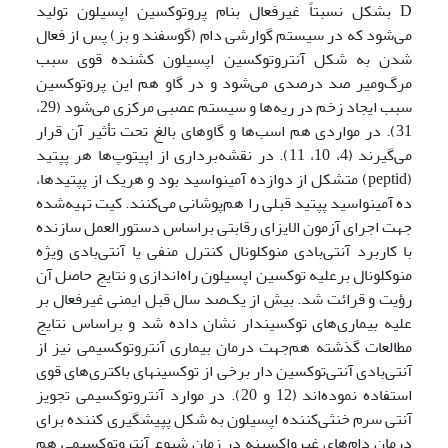
D بشکل نسبتاً غیرفعال بنام پروتوکسین اپسیلون تولید
می‌شود که در سیستم گوارشی دام (گوسفند و بز) پس از فعال
شدن به شکل آنتروتوکسین اپسیلون کشنده قوی سبب
مرگ‌ومیر صد درصدی می‌شود و در گاو هم این پروتوکسین
سبب ایجاد زخم در ریه‌ها و سیستم عصبی مرکزی می‌شود (29،
31). در مواردی هم اسب‌ها و گاوهای بالغ تحت تأثیر آن قرار
می‌گیرند (4، 10، 11). در نقشه‌برداری از اپی­توپ‌ها هر پپتید
(peptid) متشکل از دوازده آمینواسید بود و هریک از پپتیدها،
ده آمینواسید پپتید قبلی را هم‌پوشانی می‌کنند. کیت تهیه‌شده
جهت اجرای آزمون الایزای رقابتی براساس دستورالعمل سازنده
با کاربرد آنتی‌بادی منوکلونال کنترل منفی یا آنتی‌بادی ویژه
منوکلونال برعلیه توکسین اپسیلون راه‌اندازی و نتایج حاصل آن
رؤیت و قرائت شد. بیش از یک‌صد سال قبل ایمنی غیرفعال بر
علیه بیماری‌های توکسین­دار نشان داده شد و براساس نتایج
مطالعات گذشته هم‌جهت درمان بیماری آنتروتوکسیمی نیز از
آنتی‌بادی آنتی‌توکسین دار برخی از توکسین­های باکتری‌های قوی
استفاده نموده‌اند (12 و 20). در موارد آنتروتوکسیمی تجویز
آنتی سرم خنثی‌کننده اپسیلون به شکل پپیشگیری کننده برای
درمان دام‌های غیرواکسینه در زمان شیوع آنتروتوکسیمی هم