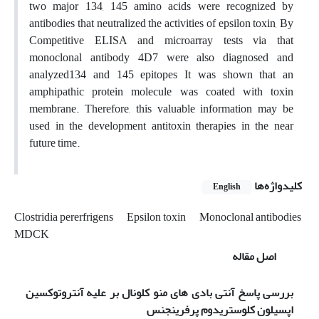
two major 134, 145 amino acids were recognized by
antibodies that neutralized the activities of epsilon toxin, By
Competitive ELISA and microarray tests via that
monoclonal antibody 4D7 were also diagnosed and
analyzed134 and 145 epitopes It was shown that an
amphipathic protein molecule was coated with toxin
membrane. Therefore, this valuable information may be
used in the development antitoxin therapies in the near
future time.
کلیدواژه‌ها
English
Clostridia pererfrigens
Epsilon toxin
Monoclonal antibodies
MDCK
اصل مقاله
بررسی پاسخ آنتی بادی های منو کلونال بر علیه آنتروتوکسین
اپسیلون کلوستریدوم پرفرینجنس