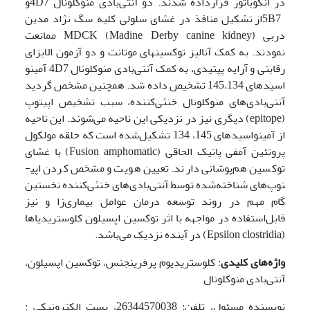
در انکوباتور قرارداده شدند. دو آنتی‌بادی منوکلونال 4D7و
5B7از تشکیل منافذ در غشای سلولی کلیه سگ نژاد مدین
دربی MDCK (Madine Derby canine kidney) ممانعت
نمودند. به کمک آنالیز توکسین­های موتانت و دو آزمون الایزای
رقابتی و آرایه پپتیدی، به کمک آنتی‌بادی منوکلونال 4D7 آمینو
اسیدهای 145،134 تشخیص داده شد. همچنین مشخص گردید
آنتی‌بادی‌های منوکلونال خنثی‌کننده، سبب تشخیص اپی­توپ
(epitope) دیگری نیز در نزدیکی این ناحیه می‌شوند. این ناحیه
از آمینواسیدهای 145، 134 تشکیل‌شده است که حلقه مولکول
پروتئین آمفی پاتیک الحاقی (Fusion amphomatic) با غشای
توکسین هم‌پوشانی دارند. تعیین هویت و مشخص کردن اپی­
توپ‌های شناخته‌شده توسط آنتی‌بادی‌های خنثی‌کننده نخستین
گام مهم در روند توسعه درمان عوامل بیماری‌زا و نیز
قابل‌استفاده در
مواجهه
با اثر توکسین اپسیلون کلوستریدیاها
(Epsilon clostridia) در آینده نزدیک می‌باشد.
واژه‌های کلیدی
: کلوستریدیوم پرفرینجنس، توکسین اپسیلون،
آنتی‌بادی منوکلونال
نویسنده مسئول، تلفن: 26344570038، پست الکترونیکی :