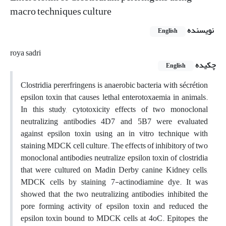
macro techniques culture
نویسنده
English
roya sadri
چکیده
English
Clostridia pererfringens is anaerobic bacteria with sécrétion
epsilon toxin that causes lethal enterotoxaemia in animals.
In this study, cytotoxicity effects of two monoclonal
neutralizing antibodies 4D7 and 5B7 were evaluated
against epsilon toxin using an in vitro technique with
staining MDCK cell culture. The effects of inhibitory of two
monoclonal antibodies neutralize epsilon toxin of clostridia
that were cultured on Madin Derby canine Kidney cells,
MDCK cells by staining 7-actinodiamine dye. It was
showed that the two neutralizing antibodies inhibited the
pore forming activity of epsilon toxin and reduced the
epsilon toxin bound to MDCK cells at 4oC. Epitopes, the