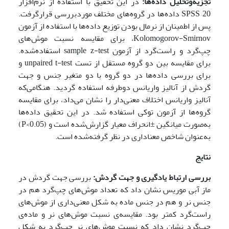
تجزیه‌وتحلیل داده‌ها:
در این تحقیق با استفاده از نرم‌افزار
SPSS 20 داده‌ها در گروه‌های مختلف موردبررسی قرار‌گرفت.
پس از اطمینان از نرمال بودن توزیع داده‌ها با استفاده از آزمون
Kolomogorov-Smirnov، برای مقایسه نسبت موش‌های
چپ‌گرد و راست‌گرد از آزمون sample z-test استفاده‌شده.
برای مقایسه بین دو گروه مستقل از تست unpaired t-test و
برای بررسی داده‌ها در دو گروه با دو متغیر جنس و جهت
گردش از آنالیز واریانس دوطرفه استفاده گردید. هنگامی‌که
آنالیز واریانس اختلاف معنی‌دار را نشان می‌داد، برای مقایسه
گروه‌ها از آزمون توکی استفاده شد. در این تحقیق داده‌ها
به‌صورت میانگین ±انحراف معیار گزارش‌شده است و (0.05>P)
به‌عنوان شاخص معناداری در نظر گرفته‌شده است.
نتایج
بررسی ارتباط یادگیری و جهت گردش:
بررسی جهت گردش در
ماز آبی موریس نشان داد که تعداد موش‌های چپ‌گرد هم در
جنس نر و هم در جنس ماده به شکل معنی‌داری از موش‌های
راست‌گرد کمتر بود. مقایسه‌ی نسبت موش‌های نر و ماده‌ی
چپ‌گرد نشان داد که نسبت موش‌های نر چپ‌گرد به شکل