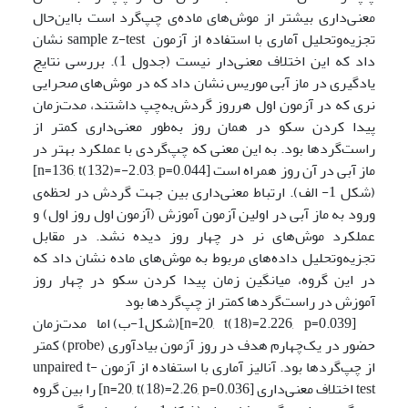
معنی‌داری بیشتر از موش‌های ماده‌ی چپ‌گرد است بااین‌حال
تجزیه‌وتحلیل آماری با استفاده از آزمون sample z-test نشان
داد که این اختلاف معنی‌دار نیست (جدول 1). بررسی‌ نتایج
یادگیری در ماز آبی موریس نشان داد که در موش‌های صحرایی
نری که در آزمون اول هرروز گردش‌به‌چپ داشتند، مدت‌زمان
پیدا کردن سکو در همان روز به‌طور معنی‌داری کمتر از
راست‌گردها بود. به این معنی که چپ‌گردی با عملکرد بهتر در
ماز آبی در آن روز همراه ‌است [n=136, t(132)=-2.03, p=0.044]
(شکل 1- الف). ارتباط معنی‌داری بین جهت گردش در لحظه‌ی
ورود به ماز آبی در اولین آزمون آموزش (آزمون اول روز اول) و
عملکرد موش‌های نر در چهار روز دیده نشد. در مقابل
تجزیه‌وتحلیل داده‌های مربوط به موش‌های ماده نشان داد که
در این گروه، میانگین زمان پیدا کردن سکو در چهار روز
آموزش در راست‌گردها کمتر از چپ‌گردها بود
[n=20, t(18)=2.226, p=0.039](شکل1-ب) اما مدت‌زمان
حضور در یک‌چهارم هدف در روز آزمون بیادآوری (probe) کمتر
از چپ‌گردها بود. آنالیز آماری با استفاده از آزمون unpaired t-
test اختلاف معنی‌داری [n=20, t(18)=2.26, p=0.036] را بین گروه