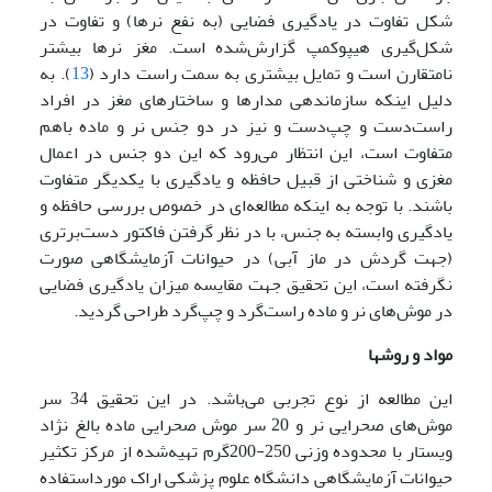
شکل تفاوت در یادگیری فضایی (به نفع نرها) و تفاوت در
شکل‌گیری هیپوکمپ گزارش‌شده ‌است. مغز نرها بیشتر
نامتقارن است و تمایل بیشتری به سمت راست دارد (
13
). به
دلیل اینکه سازماندهی مدارها و ساختار‌های مغز در افراد
راست‌دست و چپ‌دست و نیز در دو جنس نر و ماده باهم
متفاوت است، این انتظار می‌رود که این دو جنس در اعمال
مغزی و شناختی از قبیل حافظه و یادگیری با یکدیگر متفاوت
باشند. با توجه به اینکه مطالعه‌ای در خصوص بررسی حافظه و
یادگیری وابسته به جنس، با در نظر گرفتن فاکتور دست‌برتری
(جهت گردش در ماز آبی) در حیوانات آزمایشگاهی صورت
نگرفته ‌است، این تحقیق جهت مقایسه میزان یادگیری فضایی
در موش‌های نر و ماده راست‌گرد و چپ‌گرد طراحی گردید.
مواد و روشها
این مطالعه از نوع تجربی می‌باشد. در این تحقیق 34 سر
موش‌های صحرایی نر و 20 سر موش صحرایی ماده بالغ نژاد
ویستار با محدوده وزنی 250-200گرم تهیه‌شده از مرکز تکثیر
حیوانات آزمایشگاهی دانشگاه علوم پزشکی اراک مورداستفاده