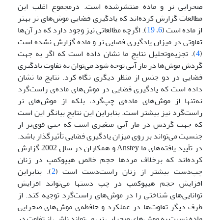
صحرایی نر و ماده منتشرشده است. درمجموع اغلب این
مطالعات گزارش کرده‌اند که یادگیری فضایی موش‌های نر بهتر
از ماده است (
6
،
19
). اگرچه مطالعاتی نیز وجود دارد که در آن‌ها
تفاوتی در میزان یادگیری فضایی نر و ماده گزارش نشده است
(
4
). تجزیه‌وتحلیل نتایج ما نشان داده ‌است که اگر به جهت
گردش موش‌ها در ماز آبی توجه شود می‌توان به تفاوت یادگیری
فضایی در دو جنس از منظر دیگری نگاه کرد. نتایج ما نشان
داده است که یادگیری فضایی در موش‌های ماده‌ی راست‌گرد
نه‌تنها از موش‌های ماده‌ی چپ‌گرد، بلکه از موش‌های نر
راست‌گرد نیز بیشتر ‌است. بنابراین این نتایج بیانگر این است
که جهت گردش در ماز آبی متغیری است که حتی قوی‌تر از
جنسیت می‌تواند بر روی میزان یادگیری فضایی تأثیرگذار باشد.
در تأیید یافته‌های ما Anstey و همکاران در سال 2002 گزارش
کرده‌اند که برخلاف مردها حجم خالص هیپوکمپ در زنان
چپ‌‌دست بیشتر از زنان راست‌دست است (
2
). بنابراین
افزایش حجم هیپوکمپ در چپ دستها می‌تواند افزایش
توانایی‌های شناختی را در موش‌های راست‌گرد توجیه کند. از
طرف دیگر تفاوت‌ها در عملکرد و حافظه‌ی موش‌های صحرایی‌
ماده نسبت به موش‌های صحرایی نر، می‌تواند ناشی از تفاوت در