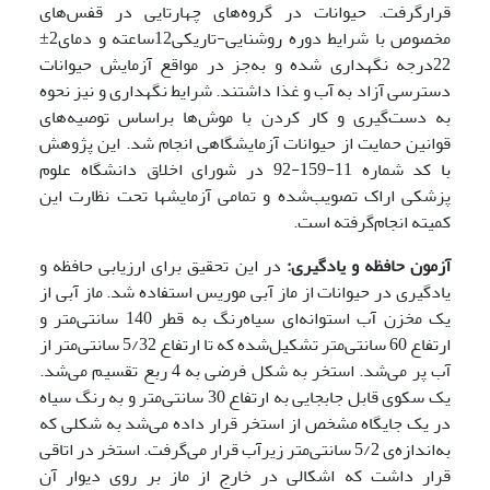
قرارگرفت. حیوانات در گروه‌های چهارتایی در قفس‌های
مخصوص با شرایط دوره روشنایی-تاریکی12ساعته و دمای2±
22درجه نگهداری شده و به‌جز در مواقع آزمایش حیوانات
دسترسی آزاد به آب و غذا داشتند. شرایط نگهداری و نیز نحوه
به دست‌گیری و کار کردن با موش‌ها براساس توصیه‌های
قوانین حمایت از حیوانات آزمایشگاهی انجام شد. این پژوهش
با کد شماره 11-159-92 در شورای اخلاق دانشگاه علوم
پزشکی اراک تصویب‌شده و تمامی آزمایشها تحت نظارت این
کمیته انجام‌گرفته است.
آزمون حافظه و یادگیری:
در این تحقیق برای ارزیابی حافظه و
یادگیری در حیوانات از ماز آبی موریس استفاده شد. ماز آبی از
یک مخزن آب استوانه‌ای سیاه‌رنگ به قطر 140 سانتی‌متر و
ارتفاع 60 سانتی‌متر تشکیل‌شده که تا ارتفاع 5/32 سانتی‌متر از
آب پر می‌شد. استخر به شکل فرضی به 4 ربع تقسیم می‌شد.
یک سکوی قابل جابجایی به ارتفاع 30 سانتی‌متر و به رنگ سیاه
در یک جایگاه مشخص از استخر قرار داده می‌شد به شکلی که
به‌اندازه‌ی 5/2 سانتی‌متر زیرآب قرار می‌گرفت. استخر در اتاقی
قرار داشت که اشکالی در خارج از ماز بر روی دیوار آن