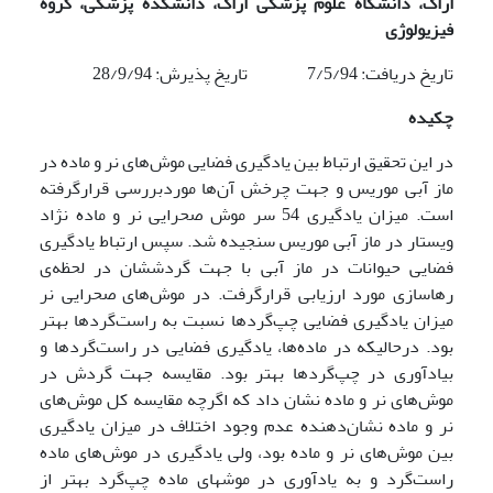
اراک، دانشگاه علوم پزشکی اراک، دانشکده پزشکی، گروه
فیزیولوژی
تاریخ دریافت: 7/5/94 تاریخ پذیرش: 28/9/94
چکیده
در این تحقیق ارتباط بین یادگیری فضایی موش‌های نر و ماده در
ماز آبی موریس و جهت چرخش آن‌ها موردبررسی قرارگرفته
است. میزان یادگیری 54 سر موش صحرایی نر و ماده نژاد
ویستار در ماز آبی موریس سنجیده شد. سپس ارتباط یادگیری
فضایی حیوانات در ماز آبی با جهت گردششان در لحظه‌ی
رهاسازی مورد ارزیابی قرارگرفت. در موش‌های صحرایی‌ نر
میزان یادگیری فضایی چپ‌گردها نسبت به راست‌گردها بهتر
بود. در‌حالیکه در ماده‌‌ها، یادگیری فضایی در راست‌گردها و
بیادآوری در چپ‌گردها بهتر بود. مقایسه جهت گردش در
موش‌های نر و ماده نشان داد که اگرچه مقایسه کل موش‌های
نر و ماده نشان‌دهنده عدم وجود اختلاف در میزان یادگیری
بین موش‌های نر و ماده بود، ولی یادگیری در موش‌های ماده
راست‌گرد و به یادآوری در موشهای ماده چپ‌گرد بهتر از