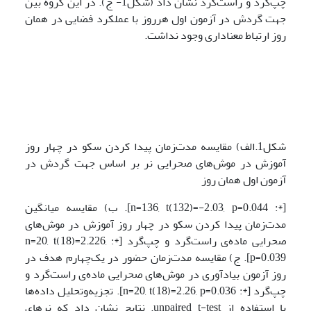
چپ‌گرد و راست‌گرد نشان داد (شکل1- ج). در این گروه بین
جهت گردش در آزمون اول هرروز با عملکرد فضایی در همان
روز ارتباط معناداری وجود نداشت.
شکل1.الف) مقایسه مدت‌زمان پیدا کردن سکو در چهار روز
آموزش در موش‌های صحرایی نر بر اساس جهت گردش در
آزمون اول همان روز
[*: n=136, t(132)=-2.03, p=0.044]. ب) مقایسه میانگین
مدت‌زمان پیدا کردن سکو در چهار روز آموزش در موش‌های
صحرایی ماده‌ی راست‌گرد و چپ‌گرد [*: n=20, t(18)=2.226,
p=0.039]. ج) مقایسه مدت‌زمان حضور در یک‌چهارم هدف در
روز آزمون بیادآوری در موش‌های صحرایی ماده‌ی راست‌گرد و
چپ‌گرد [*: n=20, t(18)=2.26, p=0.036]. تجزیه‌وتحلیل داده‌ها
با استفاده از unpaired t-test. نتایج نشان داد که نرهای