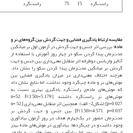
راست‌گرد
15
75
راست‌گرد
مقایسه ارتباط یادگیری فضایی و جهت گردش بین گروه‌های نر و
ماده:
بررسی اثر جنس و جهت گردش در آزمون اول بر میانگین
مدت‌زمان پیدا کردن سکو در چهار روز آموزش با استفاده از
آنالیز واریانس دوطرفه اثر متقابل معنی‌داری بین جنس و جهت
گردش بر میانگین مدت‌زمان پیدا کردن سکو را نشان داد.
هرچند اختلاف معنی‌داری در میزان یادگیری فضایی بین
موش‌های نر و ماده چپ‌گرد وجود نداشت، اما نتایج نشان داد
که موش‌های ماده‌ی راست‌گرد یادگیری بهتری نسبت به
موش‌های نر راست‌گرد داشتند [n=52, F(1,50)=5.179,
p=0.027] (شکل2- الف). همچنین اثر متقابل معنی‌داری [n= 52,
F(1,50)=4.571, p=0.037] بین جنس و جهت گردش بر
مدت‌زمان حضور در یک‌چهارم هدف در روز آزمون بیادآوری
وجود داشت و در چپ‌گردها، بیادآوری در موش‌های ماده‌ بهتر
از موش‌های نر بود اما بیادآوری در موش‌های نر و ماده‌ی