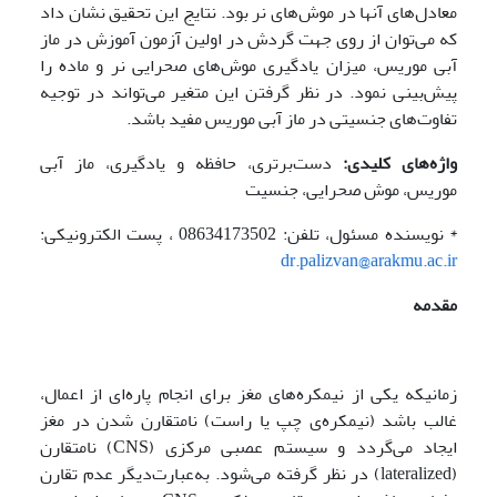
معادل‌های آنها در موش‌های نر بود. نتایج این تحقیق نشان داد
که می‌توان از روی جهت گردش در اولین آزمون آموزش در ماز
آبی موریس، میزان یادگیری موش‌های صحرایی نر و ماده را
پیش‌بینی نمود. در نظر گرفتن این متغیر می‌تواند در توجیه
تفاوت‌های جنسیتی در ماز آبی موریس مفید باشد.
واژه
­های کلیدی:
دست‌برتری، حافظه و یادگیری، ماز آبی
موریس، موش صحرایی، جنسیت
* نویسنده مسئول، تلفن: 08634173502 ، پست الکترونیکی:
dr.palizvan@arakmu.ac.ir
مقدمه
زمانیکه یکی از نیمکره‌های مغز برای انجام پاره‌ای از اعمال،
غالب باشد (نیمکره‌ی چپ یا راست) نامتقارن شدن در مغز
ایجاد می‌گردد و سیستم عصبی مرکزی (CNS) نامتقارن
(lateralized) در نظر گرفته می‌شود. به‌عبارت‌دیگر عدم تقارن