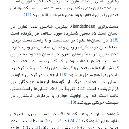
رفتاری، ناشی از عدم تقارن عملکردی CNS در جانوران است.
این عدم تقارن نوعی تکامل در سیستم عصبی است که توانایی
حیوان را برای انجام دو وظیفه‌ی همزمان بالا می‌برد (
11
).
دست‌برتری (handedness)، بهترین شاخص عدم تقارن در
انسان است که به‌طور گسترده مورد مطالعه قرارگرفته است
(
18
). در انسان‌ها علاوه بر چپ‌دست و یا راست‌دست بودن،
اختلاف بین دو نیمکره در زبان و اعمال شناختی نیز وجود دارد.
عدم تقارن در نیمکره‌های مغزی در انسان محدود به برتری
دست، پا، چشم یا غالب بودن یک گوش نیست و ارجحیت در
گردش (ازجمله پیچیدن و گردش زمان راه رفتن، شنا کردن یا
تابیدن) را هم شامل می‌شود (
19
). ارجحیت در گردش علاوه بر
انسان در تعدادی دیگر از گونه‌ها ازجمله جوندگان نیز
گزارش‌شده است (
22
). تقریباً در 90% انسان‌ها راست‌دستی
غالب است که این اولویت موازی با پردازش نامتقارن در
سیستم حرکتی می‌باشد (
18
).
شواهد نشان می‌دهد که اختلاف در دست برتری با برخی
تفاوت‌های آناتومیک (
15
،
24
) و رفتاری (
5
) مرتبط است. شیوع
چپ‌دستی در مردان (10%) بیشتر از زنان (6%) است (
2
). بعلاوه