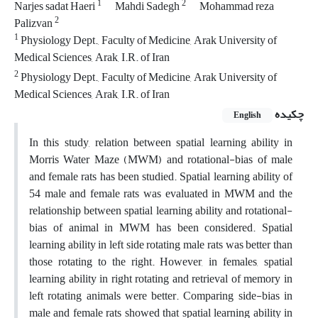
1
2
Narjes sadat Haeri
Mahdi Sadegh
Mohammad reza
2
Palizvan
1
Physiology Dept., Faculty of Medicine, Arak University of
Medical Sciences, Arak, I.R. of Iran
2
Physiology Dept., Faculty of Medicine, Arak University of
Medical Sciences, Arak, I.R. of Iran
چکیده
English
In this study, relation between spatial learning ability in
Morris Water Maze (MWM) and rotational-bias of male
and female rats has been studied. Spatial learning ability of
54 male and female rats was evaluated in MWM and the
relationship between spatial learning ability and rotational-
bias of animal in MWM has been considered. Spatial
learning ability in left side rotating male rats was better than
those rotating to the right. However, in females, spatial
learning ability in right rotating and retrieval of memory in
left rotating animals were better. Comparing side-bias in
male and female rats showed that spatial learning ability in