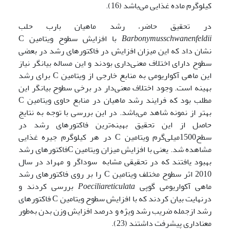
کیلوگرم ماده غذایی می‌باشد (16).
در تحقیق حاضر، رشد ماهیان بارب حلب
Barbonymusschwanenfeldii
با افزایش سطوح ویتامین C
نشان داد که این میزان افزایش در فاکتورهای رشد در بعضی
سطوح دارای اختلاف معنی‌داری بودند و این مساله بیانگر نیاز
این ماهی آکواریومی به منابع خارجی از ویتامین C برای رشد
بهینه است. وجود اختلاف معنی‌دار در برخی سطوح بیانگر این
مطلب بود که فرایند رشد ماهیان در منابع حاوی ویتامین C
بهتر از نمونه شاهد می‌باشد. در این بررسی با توجه به نتایج
حاصل از این تحقیق بهینه‌ترین فاکتورهای رشد در
سطح1500میلی‌گرم ویتامین C در هر کیلوگرم جیره غذایی
مشاهده شد. یعنی با افزایش میزان ویتامین Cفاکتورهای رشد
بهبود یافتند که در تحقیقی مشابه سوداگر و مهراد در سال
2010 اثر سطوح مختلف ویتامین C را بر روی فاکتورهای رشد
ماهی آکواریومی گوپی
Poeciliareticulata
بررسی کردند و
درنهایت بیان کردند که با افزایش سطوح ویتامین C فاکتورهای
رشد ازجمله ضریب رشد ویژه و درصد افزایش وزن بدن به‌طور
معناداری پیشرفت داشتند (23).