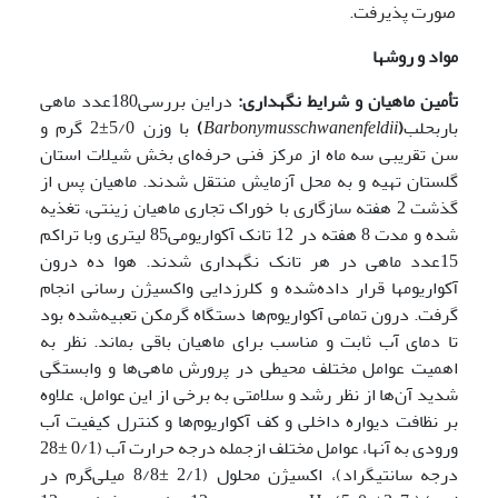
صورت پذیرفت.
مواد و روشها
تأمین ماهیان و شرایط نگهداری:
دراین بررسی180عدد ماهی
باربحلب
(
Barbonymusschwanenfeldii
)
با وزن 5/0±2 گرم و
سن تقریبی سه ماه از مرکز فنی حرفه‌ای بخش شیلات استان
گلستان تهیه و به محل آزمایش منتقل شدند. ماهیان پس از
گذشت 2 هفته سازگاری با خوراک تجاری ماهیان زینتی، تغذیه
شده و مدت 8 هفته در 12 تانک آکواریومی85 لیتری وبا تراکم
15عدد ماهی در هر تانک نگهداری شدند. هوا ده
درون
آکواریومها قرار داده‌شده و کلرزدایی واکسیژن رسانی انجام
گرفت. درون تمامی آکواریوم‌ها دستگاه گرمکن تعبیه‌شده بود
تا دمای آب ثابت و مناسب برای ماهیان باقی بماند. نظر به
اهمیت عوامل مختلف محیطی در پرورش ماهی‌ها و وابستگی
شدید آن‌ها از نظر رشد و سلامتی به برخی از این عوامل، علاوه
بر نظافت دیواره داخلی و کف آکواریوم‌ها و کنترل کیفیت آب
ورودی به آنها، عوامل مختلف ازجمله درجه حرارت آب (0/1 ±28
درجه سانتیگراد)، اکسیژن محلول (2/1 ±8/8 میلی‌گرم در