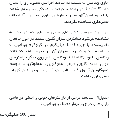
حاوی ویتامین C نسبت به شاهد افزایش معنی‌داری را نشان
داد (05/0
P
<). در رابطه با درصد بازماندگی بین تیمار شاهد
(فاقد ویتامینC)و سایر تیمارهای حاوی ویتامین C اختلاف
معنی‌داری مشاهده نگردید.
در مورد بررسی فاکتورهای خونی همانطور که در جدول4
مشاهده می‌شود بیشترین میزان گلبول سفید در خون ماهیان
تغذیه‌شده با جیره 1500 میلی‌گرم در کیلوگرم ویتامین C
مشاهده شد و کمترین میزان آن در جیره شاهد که فاقد
ویتامین C بود (05/0
P
<). ویتامین C بر روی دیگر پارامترهای
خونی مانند گلبول قرمز، هموگلوبین، هماتوکریت، متوسط
هموگلوبین گلبول قرمز، آلبومین، گلوبولین و پروتئین کل اثر
معنی‌داری داشت.
جدول4- مقایسه برخی از پارامترهای خونی و ایمنی در ماهی
بارب حلب در چهار تیمار مختلف با ویتامینC
تیمار 500 میلی‌گرم