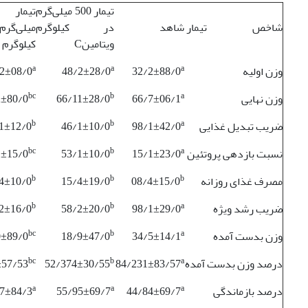
تیمار 500 میلی‌گرم
شاخص تیمار
شاهد
در کیلوگرم
میلی‌گ
ویتامینC
کیلوگرم و
a
a
a
وزن اولیه
32/2±88/0
48/2±28/0
2±08/0
bc
b
a
وزن نهایی
66/7±06/1
66/11±28/0
2±80/0
b
b
a
ضریب تبدیل غذایی
98/1±42/0
46/1±10/0
1±12/0
bc
b
a
نسبت بازدهی پروتئین
15/1±23/0
53/1±10/0
1±15/0
b
b
b
مصرف غذای روزانه
08/4±15/0
15/4±19/0
4±10/0
b
b
a
ضریب رشد ویژه
98/1±29/0
58/2±20/0
2±16/0
bc
b
a
وزن بدست آمده
34/5±14/1
18/9±47/0
0±89/0
bc
b
a
درصد وزن بدست آمده
84/231±83/57
52/374±30/55
±57/53
a
a
a
درصد بازماندگی
44/84±69/7
55/95±69/7
7±84/3