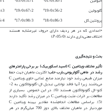
آلبومین
01/0±30/1
03/0±31/1
6/1
a
a
گلوبولین
19/0±56/2
19/0±67/2
0±3
a
a
پروتئین کل
18/0±86/3
17/0±98/3
6/4
*اعدادی که در هر ردیف دارای حروف غیرمشابه هستند
اختلاف معنی‌داری دارند (05/0>
P
)
بحث و نتیجه‌گیری
تأثیر مختلف ویتامین
C
(اسید اسکوربیک) بر برخی پارامترهای
رشد در ماهی آکواریومی بارب حلب:
اکثریت ماهیان جهت حفظ
میزان طبیعی رشد خود نیازمند منابع غذایی حاوی ویتامین C
می‌باشند زیرا آنها فاقد توانایی تبدیل ال-گلونولاکتون به 2-
کتو-ال گلونولاکتون هستند (6). در این خصوص بسیاری از
مطالعات بر اثرات مثبت ویتامین C در میزان رشد تأکید دارند
(5). براساس مطالعات انجام‌شده مقادیر بهینه ویتامین C
موردنیاز در ماهیان مختلف بالای دوز 700 میلی‌گرم در هر