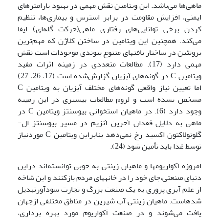
ماهی‌ها می‌باشد. این ویتامین نقش مهمی در بهبود پارامترهای
ایمنی، افزایش مقاومت در برابر استرس و بیماری‌ها، تنظیم
کردن برخی توانایی‌های رفتاری ماهی(حرکت گله‌ای) ایفا
می‌کند. همچنین این ویتامین در ساختن کلاژن که مهم‌ترین
پروتئین در ساختار بافتهای متنوع پیوندی موجودات است نقش
مهمی دارد (17). مطالعات متعددی در زمینه اثرات مفید
ویتامین C در گونه‌های آبزیان گزارش‌شده است (17، 26، 27)
اما تعیین نیاز واقعی گونه‌های مختلف آبزیان به ویتامین C
مشخص نشده است و لزوم مطالعات بیشتری در این زمینه
وجود دارد (6). در ماهیان استخوانی بیوسنتز ویتامین C در
ماهی به دلایل فقدان آخرین آنزیم در مسیر بیوسنتز ال-
گلونولاکتون اکسید رخ نمی‌دهد بنابراین ویتامین C موردنیاز
توسط غذا باید تأمین شود (24).
امروزه آکواریوم­ها و ماهیان زینتی به خوبی توانسته‌اند دراین
دنیای صنعتی،جای خود را در خانه­های مردم بازکنند و این شاخه
از علم آبزی پروری به یک صنعت بزرگ و تجارت سودآورتبدیل
شده­است. ماهیان زینتی آب شیرین در مناطق مختلفی ازجهان
یافت می‌شوند و در صنعت آکواریوم مورد بهره برداری،