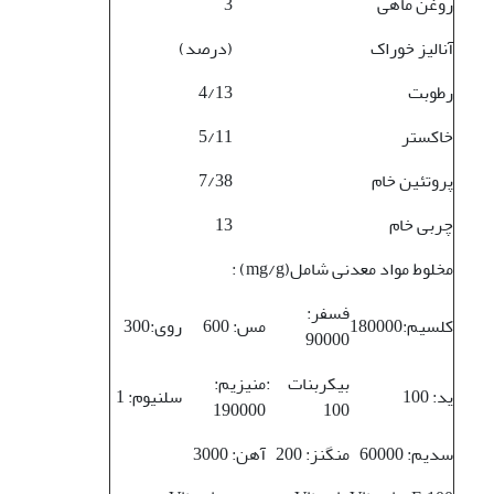
روغن ماهی
3
آنالیز خوراک
(درصد)
رطوبت
4/13
خاکستر
5/11
پروتئین خام
7/38
چربی خام
13
مخلوط مواد معدنی شامل(mg/g) :
فسفر:
کلسیم:180000
مس: 600
روی:300
90000
بیکربنات :
منیزیم:
ید: 100
سلنیوم: 1
190000
100
سدیم: 60000
منگنز: 200
آهن: 3000