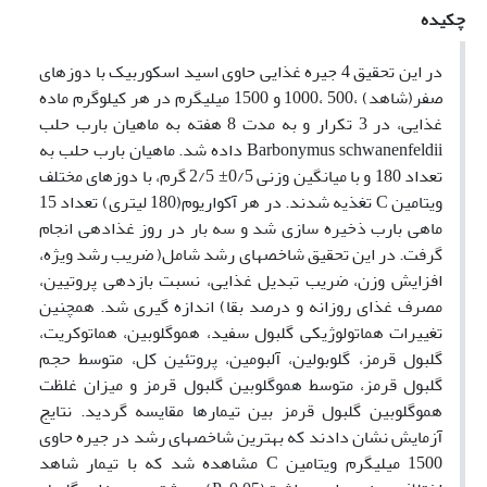
چکیده
در این تحقیق 4 جیره غذایی حاوی اسید اسکوربیک با دوزهای
صفر(شاهد) ،500 ،1000 و 1500 میلیگرم در هر کیلوگرم ماده
غذایی، در 3 تکرار و به مدت 8 هفته به ماهیان بارب حلب
Barbonymus schwanenfeldii داده شد. ماهیان بارب حلب به
تعداد 180 و با میانگین وزنی 0/5± 2/5 گرم، با دوزهای مختلف
ویتامین C تغذیه شدند. در هر آکواریوم(180 لیتری) تعداد 15
ماهی بارب ذخیره سازی شد و سه بار در روز غذادهی انجام
گرفت. در این تحقیق شاخصهای رشد شامل( ضریب رشد ویژه،
افزایش وزن، ضریب تبدیل غذایی، نسبت بازدهی پروتیین،
مصرف غذای روزانه و درصد بقا) اندازه گیری شد. همچنین
تغییرات هماتولوژیکی گلبول سفید، هموگلوبین، هماتوکریت،
گلبول قرمز، گلوبولین، آلبومین، پروتئین کل، متوسط حجم
گلبول قرمز، متوسط هموگلوبین گلبول قرمز و میزان غلظت
هموگلوبین گلبول قرمز بین تیمارها مقایسه گردید. نتایج
آزمایش نشان دادند که بهترین شاخصهای رشد در جیره حاوی
1500 میلیگرم ویتامین C مشاهده شد که با تیمار شاهد