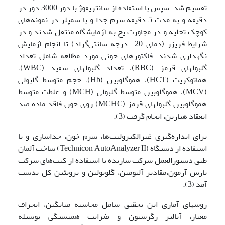
تقسیم شد. سپس با استفاده از سانتریفوژ با دور 3000 دور در
دقیقه و به مدت 5 دقیقه سرم جدا و با سمپلر در نمونه‌های
کوچک تخلیه و در مجاورت یخ به آزمایشگاه منتقل شدند و در
شرایط فریزر (دمای 20- درجه سانتی‌گراد) تا انجام آزمایش
نگهداری شدند. فاکتورهای خونی مورد مطالعه شامل تعداد
گلبولهای قرمز (RBC)، تعداد گلبولهای سفید (WBC)،
هماتوکریت (HCT)، هموگلوبین (Hb)، حجم متوسط گلبولی
(MCV)، هموگلوبین متوسط گلبولی (MCH) و غلظت متوسط
هموگلوبین گلبولهای قرمز (MCHC) روی خون فاقد ماده ضد
انعقاد هپارین، انجام گرفت (3).
برای اندازه‌گیری غیرالکترولیت‌ها، سرم خون، جداسازی و با
استفاده از دستگاه (Technicon AutoAnalyzer II) ساخت آلمان
طبق دستورالعمل شرکت سازنده با استفاده از کیت‌های شرکت
پارس آزمون،مقادیر آلبومین، گلوبولین و پروتئین کل بدست
آمد (3).
روشهای آماری این تحقیق شامل محاسبه میانگین، انحراف
معیار، آنالیز رگرسیون و ضرایب همبستگی بوسیله