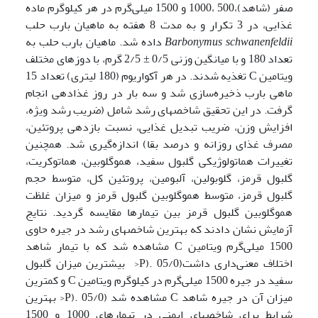
صفر (شاهد)،500 ،1000 و 1500 میلی‌گرم در هر کیلوگرم ماده
غذایی، در 3 تکرار و به مدت 8 هفته به ماهیان بارب حلب
Barbonymus schwanenfeldii
داده شد. ماهیان بارب حلب به
تعداد 180 و با میانگین وزنی 0/5 ± 2/5 گرم، با دوزهای مختلف
ویتامین C تغذیه شدند. در هر آکواریوم (180 لیتری) تعداد 15
ماهی بارب ذخیره‌سازی شد و سه بار در روز غذادهی انجام
گرفت. در این تحقیق شاخصهای رشد شامل (ضریب رشد ویژه،
افزایش وزن، ضریب تبدیل غذایی، نسبت بازدهی پروتئین،
مصرف غذای روزانه و درصد بقا) اندازه‌گیری شد. همچنین
تغییرات هماتولوژیکی گلبول سفید، هموگلوبین، هماتوکریت،
گلبول قرمز، گلوبولین، آلبومین، پروتئین کل، متوسط حجم
گلبول قرمز، متوسط هموگلوبین گلبول قرمز و میزان غلظت
هموگلوبین گلبول قرمز بین تیمارها مقایسه گردید. نتایج
آزمایش نشان دادند که بهترین شاخصهای رشد در جیره حاوی
1500 میلی‌گرم ویتامین C مشاهده شد که با تیمار شاهد
اختلاف معنی‌داری داشت(05/0 .(P< بیشترین میزان گلبول
سفید در جیره 1500 میلی‌گرم در کیلوگرم ویتامین C و کمترین
میزان آن در جیره شاهد C مشاهده شد (05/0 .(P< بهترین
شرایط برای شاخصهای ایمنی در تیمارهای 1000 و 1500