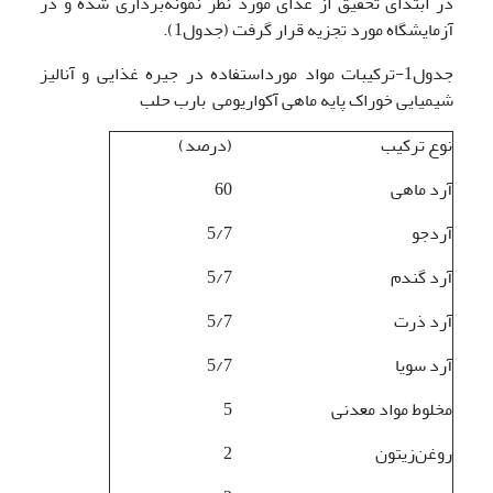
در ابتدای تحقیق از غذای مورد نظر نمونه‌برداری شده و در
آزمایشگاه مورد تجزیه قرار گرفت (جدول1).
جدول1-ترکیبات مواد مورداستفاده در جیره غذایی و آنالیز
شیمیایی خوراک پایه ماهی آکواریومی بارب حلب
نوع ترکیب
(درصد)
آرد ماهی
60
آردجو
5/7
آرد گندم
5/7
آرد ذرت
5/7
آرد سویا
5/7
مخلوط مواد معدنی
5
روغن‌زیتون
2