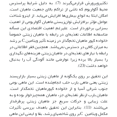
تکثیروپرورش قرارمی‌گیرند (7). به دلیل شرایط پراسترس
محیط آکواریوم که ناشی از تراکم بالای جمعیت ماهیان است،
امکان ابتلا به انواع بیماری‌ها افزایش می‌یابد. از اینرو شناخت
عوامل مؤثر برافزایش توان‌زیستی ماهیان آکواریومی از اهمیت
بسزایی برخوردار است. علی­رغم اهمیت اقتصادی این مسأله
متاسفانه اطلاعات تغذیه‌ای در رابطه با ماهیان زینتی خصوصاً
خانواده کپور ماهیان تخم‌گذار در زمینه تأثیر ویتامین C بر رشد
به میزان کافی در دسترس نمی‌باشد. همچنین فقر اطلاعاتی در
رابطه با نیازهای تغذیه‌ای در ماهیان زینتی هزینه‌های نگهداری
را بسیار بالا برده زیرا عوارضی مانند آلودگی آب را بدنبال
خواهد داشت (23).
این تحقیق بر روی یک‌گونه از ماهیان زینتی بسیار بازارپسند
زینتی یعنی ماهی بارب حلب انجام‌شده است. این ماهی بومی
جنوب شرقی آسیا و از خانواده کپورماهیان تخمگذار است.
ماهیان بارب ازنظر تغذیه‌ای جزء ماهیان همه‌چیزخوار بوده و به
علت زیبایی و حرکات سریع جز ماهیان زینتی پرطرفدار
می‌باشند (11). بنابراین این تحقیق باهدف بررسی تأثیرات
مکمل ویتامین Cبر روی شاخصهای رشد، بقا و ایمنی این ماهی