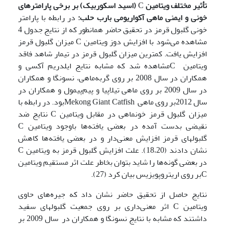
تأثیر مختلف ویتامین
C
(اسید اسکوربیک) بر برخی پارامترهای
خونی و ایمنی ماهی آکواریومی بارب حلب:
در رابطه با پارامتر
خونی گلبول قرمز در تحقیق حاضر همانطور که از نتایج جدول 4
مشاهده می‌شود با افزایش دوز ویتامین C میزان گلبول قرمز
افزایش یافت. کمترین میزان گلبول قرمز در تیمار شاهد فاقد
ویتامین Cمشاهده شد که مشابه نتایج ایلدریم آکسی و
همکاران در سال 2008 بر روی گربه‌ماهی، نسونگا و همکاران
در سال 2009 بر روی ماهی تیلاپیا و پیم‌پیمول و همکاران در
سال 2012بر روی ماهی Mekong Giant Catfishبود. در رابطه با
میزان گلبول قرمز خون­ماهی در مقابل ویتامین C نتایج ضد
نقیضی بدست آمده در بعضی یافته‌ها باوجود ویتامین C
گلبولهای قرمز افزایش معنی‌دار و در بعضی یافته‌ها کاهش
نشان دادند (18،20). علت افزایش گلبول قرمز به ویتامین C
در بعضی گونه‌ها را شاید بتوان بخاطر علت اثر مستقیم ویتامین
Cبر روی اریتروپویزیس بیان کرد (27).
نتایج حاصل از تحقیق حاضر نشان داد که جیره‌های حاوی
ویتامین C اثر معنی‌داری بر روی جمعیت گلبولهای سفید
داشتند که مشابه با نتایج نسونگا و همکاران در سال 2009 بر