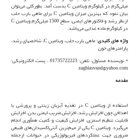
میلی‌گرم در کیلوگرم ویتامین C بدست آمد. بطورکلی می‌توان
بیان نمود که بهترین میزان ویتامین C برای ماهی بارب حلب
ازنظر رشد و فاکتورهای ایمنی، سطح 1500 میلی‌گرم ویتامین C
در کیلوگرم ماده غذایی می‌باشد.
واژه های کلیدی
: ماهی بارب حلب، ویتامین C، شاخصهای رشد،
پارامترهای خون
* نویسنده مسئول، تلفن: 01735722223 ، پست الکترونیکی:
zaghiasvand@yahoo.com
مقدمه
استفاده از ویتامین C در تغذیه آبزیان زینتی و پرورشی با
اهدافی چون افزایش رشد، افزایش ضریب ایمنی بدن، افزایش
قابلیت تنظیم اسمزی، افزایش کیفیت و کمیت هم­آوری انجام
می‌گیرد. ویتامین C یکی از مهم‌ترین آنتی‌اکسیدان‌های طبیعی
ضروری جهت عملکردهای فیزیولوژیکی در حیوانات ازجمله