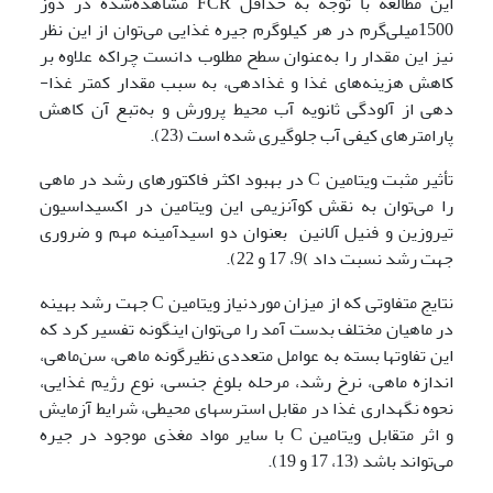
این مطالعه با توجه به حداقل FCR مشاهده‌شده در دوز
1500میلی‌گرم در هر کیلوگرم جیره غذایی می‌توان از این نظر
نیز این مقدار را به‌عنوان سطح مطلوب دانست چراکه علاوه بر
کاهش هزینه‌های غذا و غذادهی، به سبب مقدار کمتر غذا­
دهی از آلودگی ثانویه آب محیط پرورش و به‌تبع آن کاهش
پارامترهای کیفی آب جلوگیری شده است (23).
تأثیر مثبت ویتامین C در بهبود اکثر فاکتورهای رشد در ماهی
را می‌توان به نقش کوآنزیمی این ویتامین در اکسیداسیون
تیروزین و فنیل آلانین بعنوان دو اسیدآمینه مهم و ضروری
جهت رشد نسبت داد )9، 17 و 22).
نتایج متفاوتی که از میزان موردنیاز ویتامین C جهت رشد بهینه
در ماهیان مختلف بدست آمد را می‌توان اینگونه تفسیر کرد که
این تفاوتها بسته به عوامل متعددی نظیرگونه ماهی، سن‌ماهی،
اندازه ماهی، نرخ رشد، مرحله بلوغ جنسی، نوع رژیم غذایی،
نحوه نگهداری غذا در مقابل استرسهای محیطی، شرایط آزمایش
و اثر متقابل ویتامین C با سایر مواد مغذی موجود در جیره
می‌تواند باشد (13، 17 و 19).