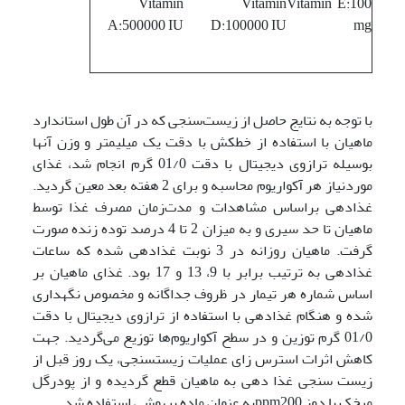
Vitamin
Vitamin
Vitamin E:100
A:500000 IU
D:100000 IU
mg
با توجه به نتایج حاصل از زیست‌سنجی که در آن طول استاندارد
ماهیان با استفاده از خط­کش با دقت یک میلیمتر و وزن آنها
بوسیله ترازوی دیجیتال با دقت 01/0 گرم انجام شد، غذای
موردنیاز هر آکواریوم محاسبه و برای 2 هفته بعد معین گردید.
غذادهی براساس مشاهدات و مدت‌زمان مصرف غذا توسط
ماهیان تا حد سیری و به میزان 2 تا 4 درصد توده زنده صورت
گرفت. ماهیان روزانه در 3 نوبت غذادهی شده که ساعات
غذادهی به ترتیب برابر با 9، 13 و 17 بود. غذای ماهیان بر
اساس شماره هر تیمار در ظروف جداگانه و مخصوص نگهداری
شده و هنگام غذادهی با استفاده از ترازوی دیجیتال با دقت
01/0 گرم توزین و در سطح آکواریوم‌ها توزیع می‌گردید. جهت
کاهش اثرات استرس زای عملیات زیست­سنجی، یک روز قبل از
زیست سنجی غذا دهی به ماهیان قطع گردیده و از پودرگل
میخک با دوز ppm200به عنوان ماده بیهوشی استفاده شد.