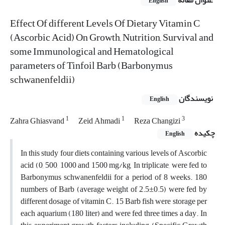
عنوان مقاله
English
Effect Of different Levels Of Dietary Vitamin C
(Ascorbic Acid) On Growth, Nutrition, Survival and
some Immunological and Hematological
parameters of Tinfoil Barb (Barbonymus
schwanenfeldii)
نویسندگان
English
1
1
3
Zahra Ghiasvand
Zeid Ahmadi
Reza Changizi
چکیده
English
In this study four diets containing various levels of Ascorbic
acid (0, 500, 1000 and 1500 mg/kg, In triplicate, were fed to
Barbonymus schwanenfeldii for a period of 8 weeks. 180
numbers of Barb (average weight of 2.5±0.5) were fed by
different dosage of vitamin C. 15 Barb fish were storage per
each aquarium (180 liter) and were fed three times a day. In