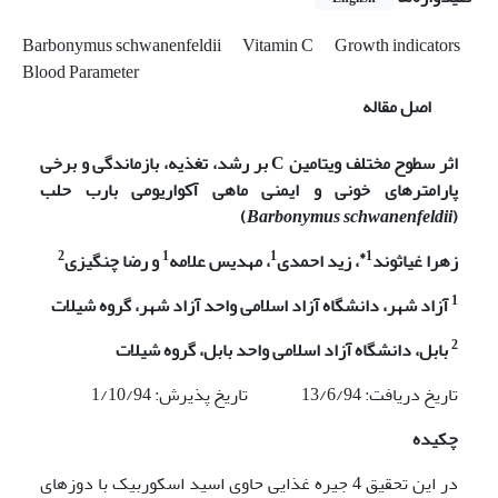
Barbonymus schwanenfeldii
Vitamin C
Growth indicators
Blood Parameter
اصل مقاله
اثر
سطوح مختلف ویتامین
C
بر رشد، تغذیه، بازماندگی و برخی
پارامترهای خونی و ایمنی ماهی آکواریومی بارب حلب
)
Barbonymus schwanenfeldii
(
2
1
1
1*
ز
هرا غیاثوند
، ز
ید احمدی
،
مهدیس علامه
و رضا چنگیزی
1
آزاد شهر، دانشگاه آزاد اسلامی واحد آزاد شهر، گروه شیلات
2
بابل، دانشگاه آزاد اسلامی واحد بابل، گروه شیلات
تاریخ دریافت: 13/6/94 تاریخ پذیرش: 1/10/94
چکیده
در این تحقیق 4 جیره غذایی حاوی اسید اسکوربیک با دوزهای