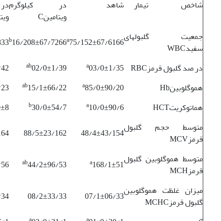
شاخص تیمار
شاهد
در کیلوگرم
در
ویتامینC
ویتا
جمعیت گلبولهای
b
a
833
16/208±67/7266
75/152±67/6166
سفیدWBC
ab
a
در صد گلبول قرمزRBC
03/0±1/35
02/0±1/39
/42
ab
a
هموگلوبینHb
85/0±90/20
15/1±66/22
/23
b
a
هماتوکریتHCT
10/0±90/6
30/0±54/7
0±8
متوسط حجم گلبول
164
88/5±23/162
48/4±43/154
قرمزMCV
متوسط هموگلوبین گلبول
ab
a
/56
44/2±96/53
168/1±51
قرمزMCH
میزان غلظت هموگلوبین
/34
08/2±33/33
07/1±06/33
گلبول قرمزMCHC
a
a