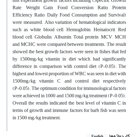
this experiment growth factors including (Specific Growth
Rate, Weight Gain, Food Conversion Ratio, Protein
Efficiency Ratio, Daily Food Consumption and Survival)
were measured. Also variation of hematological indicators
such as white blood cell, Hemoglobin, Hematocrit, Red
blood cell, Globulin, Albumin, Total protein, MCV, MCH
and MCHC were compared between treatments. The result
showed the best growth factors were seen in fishes that fed
by 1500mg/kg vitamin in diet which had significantly
difference in comparison with control diet (P<0.05). The
highest and lowest proportion of WBC was seen in diet with
1500mg/kg vitamin C and control diet respectively
(P<0.05). The optimum condition for immunological factors
were achieved in 1000 and 1500 mg/kg treatment (P<0.05).
Overall the results indicated the best level of vitamin C in
terms of growth and immune factors for barb fish was seen
in 1500 mg/kg treatment.
کلیدواژه‌ها
English