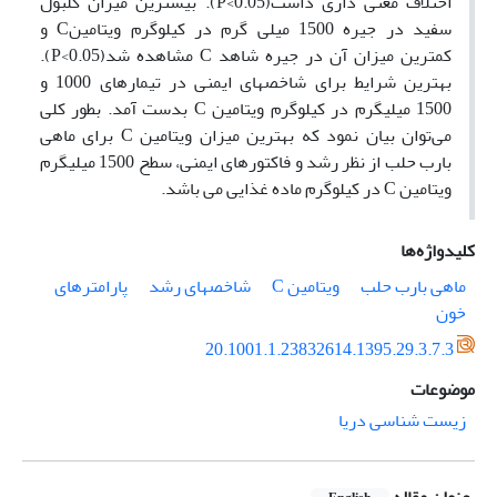
اختلاف معنی داری داشت(P<0.05). بیشترین میزان گلبول
سفید در جیره 1500 میلی گرم در کیلوگرم ویتامینC و
کمترین میزان آن در جیره شاهد C مشاهده شد(P<0.05).
بهترین شرایط برای شاخصهای ایمنی در تیمارهای 1000 و
1500 میلیگرم در کیلوگرم ویتامین C بدست آمد. بطور کلی
می‌توان بیان نمود که بهترین میزان ویتامین C برای ماهی
بارب حلب از نظر رشد و فاکتورهای ایمنی، سطح 1500 میلیگرم
ویتامین C در کیلوگرم ماده غذایی می باشد.
کلیدواژه‌ها
ماهی بارب حلب
ویتامین C
شاخصهای رشد
پارامترهای
خون
20.1001.1.23832614.1395.29.3.7.3
موضوعات
زیست شناسی دریا