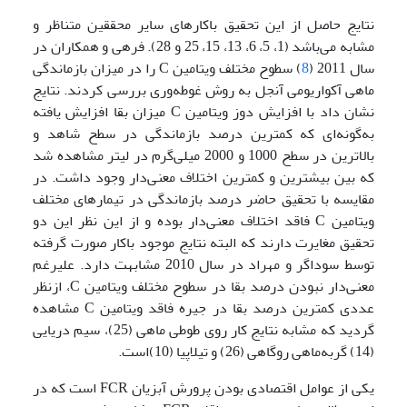
نتایج حاصل از این تحقیق باکارهای سایر محققین متناظر و
مشابه می‌باشد (1، 5، 6، 13، 15، 25 و 28). فرهی و همکاران در
سال 2011 (
8
) سطوح مختلف ویتامین C را در میزان بازماندگی
ماهی آکواریومی آنجل به روش غوطه‌وری بررسی کردند. نتایج
نشان داد با افزایش دوز ویتامین C میزان بقا افزایش یافته
به‌گونه‌ای که کمترین درصد بازماندگی در سطح شاهد و
بالاترین در سطح 1000 و 2000 میلی‌گرم در لیتر مشاهده شد
که بین بیشترین و کمترین اختلاف معنی‌دار وجود داشت. در
مقایسه با تحقیق حاضر درصد بازماندگی در تیمارهای مختلف
ویتامین C فاقد اختلاف معنی‌دار بوده و از این نظر این دو
تحقیق مغایرت دارند که البته نتایج موجود باکار صورت گرفته
توسط سوداگر و مهراد در سال 2010 مشابهت دارد. علیرغم
معنی‌دار نبودن درصد بقا در سطوح مختلف ویتامین C، ازنظر
عددی کمترین درصد بقا در جیره فاقد ویتامین C مشاهده
گردید که مشابه نتایج کار روی طوطی ماهی (25)، سیم دریایی
(14) گربه‌ماهی روگاهی (26) و تیلاپیا (10)است.
یکی از عوامل اقتصادی بودن پرورش آبزیان FCR است که در