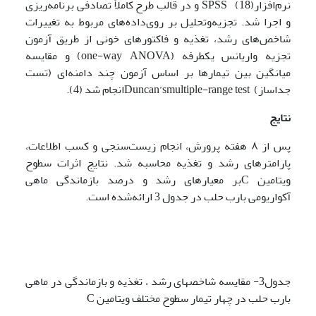
نرم‌افزارSPSS (18) و در قالب طرح کاملاً تصادفی برنامه‌ریزی
و اجرا شد. تجزیه‌وتحلیل بر روی‌داده‌های مربوط به تغییرات
شاخص‌های رشد، تغذیه و فاکتورهای خونی از طریق آزمون
تجزیه واریانس یکطرفه (one-way ANOVA) و مقایسه
میانگین بین تیمارها بر اساس آزمون چند دامنه‌ای (تست
جداساز) Duncan’smultiple-range testانجام شد (4).
نتایج
پس از ۸ هفته پرورش، انجام زیست‌سنجی و کسب اطلاعات،
پارامترهای رشد و تغذیه محاسبه شد. نتایج اثرات سطوح
ویتامین Cبر معیارهای رشد و درصد بازماندگی ماهی
آکواریومی بارب حلب در جدول 3 ارائه‌شده است.
جدول3- مقایسه شاخصهای رشد ، تغذیه و بازماندگی در ماهی
بارب حلب در چهار تیمار سطوح مختلف ویتامین C