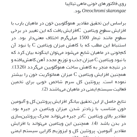
روی فاکتورهای خونی ماهی تیلاپیا
Oreochromi skarongae
بود.
براساس این تحقیق مقادیر هموگلوبین خون در ماهیان بارب با
افزایش سطوح ویتامین Cافزایش یافت که این تغییر در برخی
سطوح مانند تیمار 1500 میلی‌گرم اختلاف معنی‌دار بود. در
استنباط این مطلب که با کاهش میزان ویتامین C یا نبود آن
کم‌خونی در ماهیان شایع می‌شود می‌توان اینگونه بیان کرد که
با نبود ویتامین C میزان جذب و توزیع مجدد آهن کاهش‌یافته و
در نتیجه منجر به کاهش ساخت هموگلوبین می‌گردد (13,26).
همچنین افزایش ویتامین C میزان هماتوکریت خون را بیشتر
نموده است. پروتئین کل سرم شاخص خوبی برای تخمین
فعالیت سیستم ایمنی در ماهیان می‌باشند (2).
نتایج حاصل از این تحقیق بیانگر افزایش پروتئین کل و آلبومین
خون متناسب با زیادتر شدن میزان ویتامین در جیره بود.
مقادیر بالای ویتامین Cدر جیره می‌تواند محرک پروتئین‌سازی
در بدن باشد (4). همچنین این ویتامین می‌تواند با افزایش
مقادیر آلبومین، پروتئین کل و لیزوزیم کارایی سیستم ایمنی