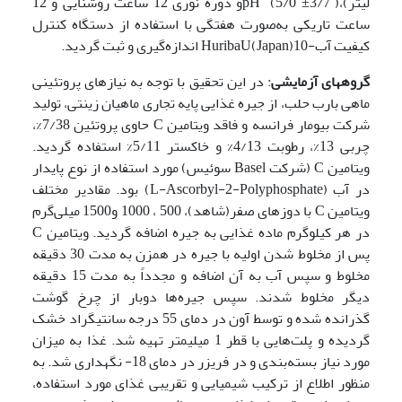
لیتر)،pH (5/0 ±3/7 )و دوره نوری 12 ساعت روشنایی و 12
ساعت تاریکی به‌صورت هفتگی با استفاده از دستگاه کنترل
کیفیت آب-10(Japan)HuribaU اندازه‌گیری و ثبت گردید.
گروههای آزمایشی
: در این تحقیق با توجه به نیازهای پروتئینی
ماهی بارب حلب، از جیره غذایی پایه تجاری ماهیان زینتی، تولید
شرکت بیومار فرانسه و فاقد ویتامین C حاوی پروتئین 7/38%،
چربی 13%، رطوبت 4/13% و خاکستر 5/11% استفاده گردید.
ویتامین C (شرکت Basel سوئیس) مورد استفاده از نوع پایدار
در آب (L-Ascorbyl-2-Polyphosphate) بود. مقادیر مختلف
ویتامین C با دوزهای صفر(شاهد)، 500 ، 1000 و1500 میلی‌گرم
در هر کیلوگرم ماده غذایی به جیره اضافه گردید. ویتامین C
پس از مخلوط شدن اولیه با جیره در همزن به مدت 30 دقیقه
مخلوط و سپس آب به آن اضافه و مجدداً به مدت 15 دقیقه
دیگر مخلوط شدند. سپس جیره‌ها دوبار از چرخ گوشت
گذرانده شده و توسط آون در دمای 55 درجه سانتیگراد خشک
گردیده و پلت‌هایی با قطر 1 میلیمتر تهیه شد. غذا به میزان
مورد نیاز بسته‌بندی و در فریزر در دمای 18- نگهداری شد. به‌
منظور اطلاع از ترکیب شیمیایی و تقریبی غذای مورد استفاده،