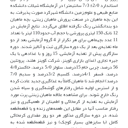
استاندارد 2/0± 7/3‎ سانتی‎متر) در آزمایشگاه شیلات دانشکده
منابع طبیعی و علوم زمین دانشگاه شهرکرد صورت پذیرفت. به
این بچه ماهیان در صنعت پرورش ماهیان زینتی، بچه ماهیان
دو بندانگشتی رنگ نگرفته اطلاق می‌گردد. نتایج آزمایش در
12 تانک 150 لیتری پرورشی با حجم آب حدود110 لیتر با تعداد
11 عدد بچه­ماهی برای هر تکرار از 4 گروه آزمایشی بعد از دو
ماه تغذیه‌ی بعد از یک دوره سازگاری ثبت و آنالیز شدند. دوره
سازگاری پیش از تغذیه آزمایشی، 15 روز و با غذادهی با یک
جیره تجاری (غذای بازاری کوپنز، شرکت کوپنز هلند، پروتئین
56 درصد، چربی خام 15درصد، سلولز 5/0 درصد، خاکستر4/8
درصد، فسفر 4/1درصد، کلسیم 3/2درصد و سدیم 7/0
درصد) انجام شد تا ماهیان کاملاً به غذاگیری جدید عادت کرده
و از استرس اولیه شامل رفتارهای گوشه‌گیری و سیاه شدن
رنگ خارج شوند. برای مشاهده علاقه ماهیان زینتی پرت مورد
آزمایش به تغذیه از کرم­خاکی و اطمینان از طعمه­گیری و نیز
رفتار مناسب آنها در مقابل این طعمه‌های زنده و یا قطعه‌قطعه
شده، در دوره سازگاری مذکور هر دو روز مقداری کرم­خاکی
کامل (با سایزهای بسیار کوچک) و نیز قطعه‌قطعه شده به