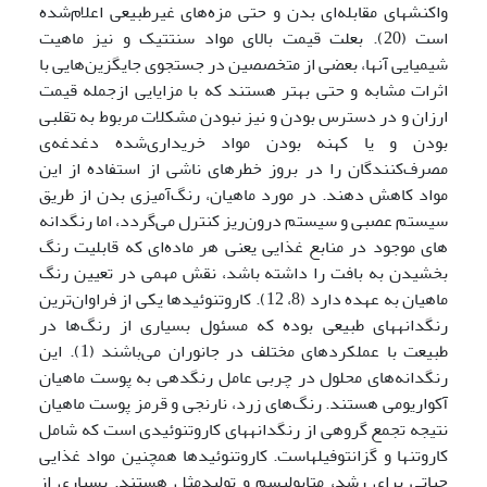
واکنشهای مقابله‌ای بدن و حتی مزه‌های غیرطبیعی اعلام‌شده
است (20). بعلت قیمت بالای مواد سنتتیک و نیز ماهیت
شیمیایی آنها، بعضی از متخصصین در جستجوی جایگزین‌هایی‌ با
اثرات مشابه و حتی بهتر هستند که با مزایایی ازجمله قیمت
ارزان و در دسترس بودن و نیز نبودن مشکلات مربوط به تقلبی
بودن و یا کهنه بودن مواد خریداری‌شده دغدغه‌ی
مصرف‌کنندگان را در بروز خطرهای ناشی از استفاده از این
مواد کاهش دهند. در مورد ماهیان، رنگ‌آمیزی بدن از طریق
سیستم عصبی و سیستم درون‌ریز کنترل می‌گردد، اما رنگدانه
های موجود در منابع غذایی یعنی هر ماده‌ای که قابلیت رنگ
بخشیدن به بافت را داشته باشد، نقش مهمی در تعیین رنگ
ماهیان به عهده دارد (8، 12). کاروتنوئیدها یکی از فراوان‌ترین
رنگدانه­های طبیعی بوده که مسئول بسیاری از رنگ‌ها در
طبیعت با عملکردهای مختلف در جانوران می‌باشند (1). این
رنگدانه‌های محلول در چربی عامل رنگدهی به پوست ماهیان
آکواریومی هستند. رنگ‌های زرد، نارنجی و قرمز پوست ماهیان
نتیجه تجمع گروهی از رنگدانه­های کاروتنوئیدی است که شامل
کاروتن­ها و گزانتوفیل­هاست. کاروتنوئیدها همچنین مواد غذایی
حیاتی برای رشد، متابولیسم و تولیدمثل هستند. بسیاری از