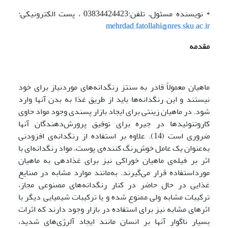
* نویسنده مسئول، تلفن:03834424423 ، پست الکترونیکی:
mehrdad.fatollahi@nres.sku.ac.ir
مقدمه
ماهیان معمولاً قادر به سنتز رنگدانه‌های موردنیاز برای خود
نیستند و این رنگدانه‌ها باید از طریق غذا به بدن آنها وارد
شود. در ماهیان زینتی برای ایجاد بازار پسندی وجود مواد حاوی
کاروتنوئید‌ها در جیره برای توفیق پرورش‌دهندگان آنها
ضروری است (14). علاوه بر استفاده از رنگدانه‌ی افزودنی
به‌عنوان یک عامل خوش‌رنگ کننده‌ی پوست، مواد رنگدانه‌ای با
اثر بر فیله‌ی ماهیان خوراکی نیز برای غذادهی به ماهیان
مورداستفاده قرار می‌گیرند. به‌مانند موارد مشابه در صنایع
غذایی در حال حاضر در کنار رنگدانه‌های مصنوعی مجاز،
ترکیبات مشابه ولی ممنوع شده و یا ترکیبات شیمیایی دیگر با
اثرهای مشابه نیز برای استفاده در بازار وجود دارند که اثرات
بسیار ناگوار آنها بر انسان مانند ایجاد آلرژی‌های شدید،