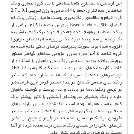
این آزمایش با یک طرح کاملا تصادفی با سه گروه تیماری و یک
شاهد در سه تکرار، جمعا با 144 ماهی با وزن تقریبی 0.1 ± 2.7
گرم انجام و مطالعه‌ی رنگ‌پذیری پوست ماهیان زینتی پرت که
کرمهای خاکی Eisenia fetida پرورش یافته با گیاهان غنی از
رنگدانه طبیعی هویج، غده چغندر قرمز و برگ کلم بنفش به
یک وعده از سه وعده جیره غذایی روزانه آنها (غذای بازاری)
افزوده شده بود، صورت پذیرفت. کرمهای خاکی داده شده به
گروه شاهد تا آخر دوره بدون افزودن غذاهای گیاهی مذکور
پرورش یافته بودند. سنجش رنگ بدن ماهیان با استفاده از
غلظت کارتنوئیدهای بافتها و نیز دستگاه کالرمترTES 135
(پارامترهای L*a*b) پس از 8 هفته نشان داد که تاثیر
رنگدانهای طبیعی گیاهان در غده چغندر قرمز اثری فزاینده‌تر
بر تجمع رنگدانه‌ها در باله‌ها و دم، پوست و گوشت ماهیان
دارد و رنگ بخشهای سرپوشهای آبششی با تاثیر بیشتر برگ
کلم بنفش همراه بوده است (P<0.05). میزان پارامترهای
سنجش شده از رنگهای سطحی بدن (L*a*b) نیز تاثیر بیشتر
افزودن برگ کلم بنفش، غده چغندر قرمز و هویج بر غذای
کرمهای خاکی را بر سیمای رنگ ماهیان پرت تغذیه کرده از آنها
نسبت به کرمهای خاکی شاهد نشان داد.