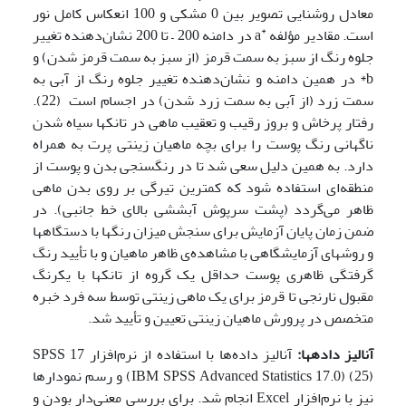
معادل روشنایی تصویر بین 0 مشکی و 100 انعکاس کامل نور
*
است. مقادیر مؤلفه
a در دامنه 200 – تا 200 نشان‌دهنده تغییر
جلوه رنگ از سبز به سمت قرمز (از سبز به سمت قرمز شدن) و
b* در همین دامنه و نشان‌دهنده تغییر جلوه رنگ از آبی به
سمت زرد (از آبی به سمت زرد شدن) در اجسام است (22).
رفتار پرخاش و بروز رقیب و تعقیب ماهی در تانکها سیاه شدن
ناگهانی رنگ پوست را برای بچه ماهیان زینتی پرت به همراه
دارد. به همین دلیل سعی شد تا در رنگ­سنجی بدن و پوست از
منطقه‌ای استفاده شود که کمترین تیرگی بر روی بدن ماهی
ظاهر می‌گردد (پشت سرپوش آبششی بالای خط جانبی). در
ضمن زمان پایان آزمایش برای سنجش میزان رنگها با دستگاهها
و روشهای آزمایشگاهی با مشاهده‌ی ظاهر ماهیان و با تأیید رنگ
گرفتگی ظاهری پوست حداقل یک گروه از تانکها با یکرنگ
مقبول نارنجی تا قرمز برای یک ماهی زینتی توسط سه فرد خبره
متخصص در پرورش ماهیان زینتی تعیین و تأیید شد.
آنالیز داده­ها
:
آنالیز داده‌ها با استفاده از نرم‌افزار 17 SPSS
(IBM SPSS Advanced Statistics 17.0) (25) و رسم نمودارها
نیز با نرم‌افزار Excel انجام شد. برای بررسی معنی‌دار بودن و