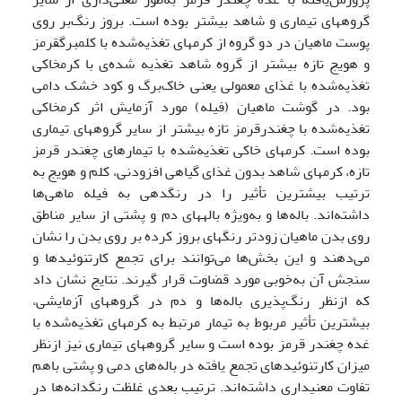
گروههای تیماری و شاهد بیشتر بوده است. بروز رنگ‌بر روی
پوست ماهیان در دو گروه از کرمهای تغذیه‌شده با کلم­برگ­قرمز
و هویج تازه بیشتر از گروه شاهد تغذیه شده‌ی با کرم­خاکی
تغذیه‌شده با غذای معمولی یعنی خاک‌برگ و کود خشک دامی
بود. در گوشت ماهیان (فیله) مورد آزمایش اثر کرم­خاکی
تغذیه‌شده با چغندر­قرمز تازه بیشتر از سایر گروههای تیماری
بوده است. کرمهای خاکی تغذیه‌شده با تیمارهای چغندر قرمز
تازه، کرمهای شاهد بدون غذای گیاهی افزودنی، کلم و هویج به
ترتیب بیشترین تأثیر را در رنگ­دهی به فیله ماهی‌ها
داشته‌اند. باله‌ها و به‌ویژه باله­های دم و پشتی از سایر مناطق
روی بدن ماهیان زودتر رنگهای بروز کرده بر روی بدن را نشان
می‌دهند و این بخش‌ها می‌توانند برای تجمع کارتنوئیدها و
سنجش آن به‌خوبی مورد قضاوت قرار گیرند. نتایج نشان داد
که ازنظر رنگ‌پذیری باله‌ها و دم در گروههای آزمایشی،
بیشترین تأثیر مربوط به تیمار مرتبط به کرمهای تغذیه‌شده با
غده چغندر قرمز بوده است و سایر گروههای تیماری نیز ازنظر
میزان کارتنوئیدهای تجمع یافته در باله‌های دمی و پشتی باهم
تفاوت معنی­داری داشته‌اند. ترتیب بعدی غلظت رنگدانه‌ها در