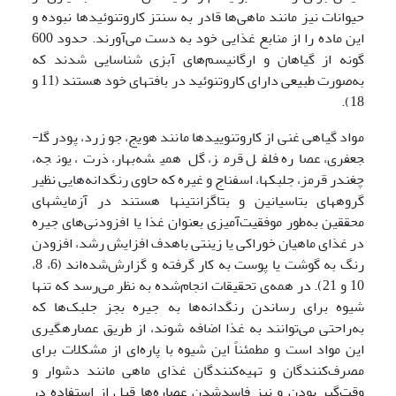
حیوانات نیز مانند ماهی‌ها قادر به سنتز کاروتنوئیدها نبوده و
این ماده را از منابع غذایی خود به دست می‌آورند. حدود 600
گونه از گیاهان و ارگانیسم‌های آبزی شناسایی شدند که
به‌صورت طبیعی دارای کاروتنوئید در بافتهای خود هستند (11 و
18).
مواد گیاهی غنی از کاروتنوییدها مانند هویج، جو زرد، پودر گل­
جعفری، عصاره فلفل قرمز، گل همیشه‌بهار، ذرت، یونجه،
چغندر قرمز، جلبک­ها، اسفناج و غیره که حاوی رنگدانه‌‌هایی نظیر
گروههای بتاسیانین و بتاگزانتینها هستند در آزمایشهای
محققین به‌طور موفقیت‌آمیزی بعنوان غذا یا افزودنی‌های جیره
در غذای ماهیان خوراکی یا زینتی باهدف افزایش رشد، افزودن
رنگ به گوشت یا پوست به کار گرفته و گزارش‌شده‌اند (6، 8،
10 و 21). در همه‌ی تحقیقات انجام‌شده به نظر می‌رسد که تنها
شیوه برای رساندن رنگدانه‌ها به جیره بجز جلبک‌ها که
به‌راحتی می‌توانند به غذا اضافه شوند، از طریق عصاره­گیری
این مواد است و مطمئناً این شیوه با پاره‌ای از مشکلات برای
مصرف‌کنندگان و تهیه‌کنندگان غذای ماهی مانند دشوار و
وقت‌گیر بودن و نیز فاسدشدن عصاره‌ها قبل از استفاده در