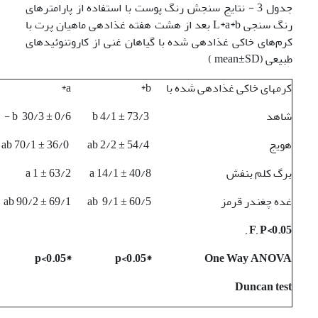
جدول 3 - نتایج سنجش رنگ پوست با استفاده از پارامترهای
رنگ سنجی L*a*b بعد از هشت هفته غذادهی ماهیان پرت با
کرم‌های خاکی غذادهی شده با گیاهان غنی از کاروتنوئیدهای
طبیعی (mean±SD )
کرمهای خاکی غذادهی شده با
b*
a*
شاهد
b 4/1 ± 73/3
b 30/3 ± 0/6 -
هویج
ab 2/2 ± 54/4
ab 70/1 ± 36/0
برگ کلم بنفش
a 14/1 ± 40/8
a 1 ± 63/2
غده چغندر قرمز
ab 9/1 ± 60/5
ab 90/2 ± 69/1
F, P<0.05 ,
*p<0.05
*p<0.05
One Way ANOVA
Duncan
test