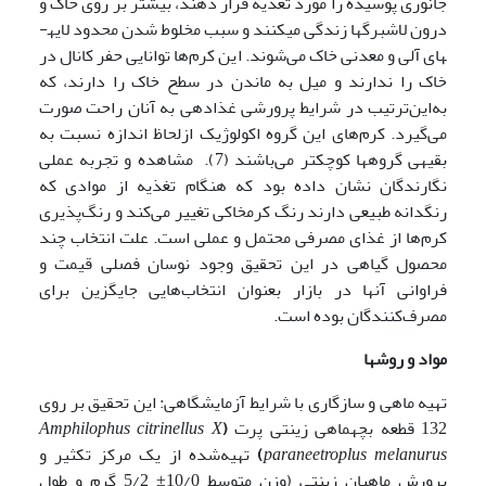
جانوری پوسیده را مورد تغذیه قرار دهند، بیشتر بر روی خاک و
درون لاش­برگ­ها زندگی می­کنند و سبب مخلوط شدن محدود لایه­
های آلی و معدنی خاک می‌شوند. این کرم‌ها توانایی حفر کانال در
خاک را ندارند و میل به ماندن در سطح خاک را دارند، که
به‌این‌ترتیب در شرایط پرورشی غذادهی به آنان راحت صورت
می‌گیرد. کرم‌های این گروه اکولوژیک ازلحاظ اندازه نسبت به
بقیه­ی گروه­ها کوچکتر می‌باشند (7). مشاهده و تجربه عملی
نگارندگان نشان داده بود که هنگام تغذیه از موادی که
رنگدانه طبیعی دارند رنگ کرم­خاکی تغییر می‌کند و رنگ‌پذیری
کرم‌ها از غذای مصرفی محتمل و عملی است. علت انتخاب چند
محصول گیاهی در این تحقیق وجود نوسان فصلی قیمت و
فراوانی آنها در بازار بعنوان انتخاب‌هایی جایگزین برای
مصرف‌کنندگان بوده است.
مواد و روشها
تهیه ماهی و سازگاری با شرایط آزمایشگاهی: این تحقیق بر روی
132 قطعه بچه­ماهی زینتی پرت
(
Amphilophus citrinellus X
paraneetroplus melanurus
)
تهیه‌شده از یک مرکز تکثیر و
پرورش ماهیان زینتی (وزن متوسط 10/0± 5/2 گرم و طول