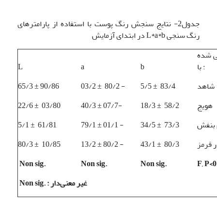
جدول2- نتایج سنجش رنگ پوست با استفاده از پارامترهای
رنگ سنجی L*a*b در ابتدای آزمایش
ی شده
با :
b
a
L
شاهد
5/5 ± 83/4
03/2 ± 80/2 -
65/3 ± 90/86
هویج
18/3 ± 58/2
40/3 ± 07/7-
22/6 ± 03/80
 بنفش
34/5 ± 73/3
79/1 ± 01/1 -
5/1 ± 61/81
 قرمز
43/1 ± 80/3
13/2 ± 80/2 -
80/3 ± 10/85
Non s
ig.
Non s
ig.
Non s
ig.
F, P<0
: غیر معنی‌دار
ig.
Non s