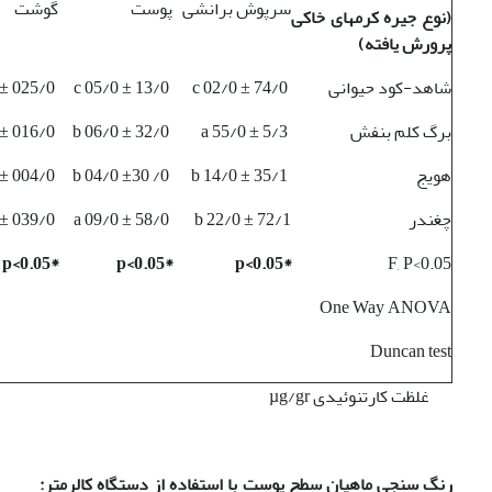
سرپوش برانشی
پوست
گوشت
(نوع جیره کرمهای خاکی
پرورش یافته)
شاهد-کود حیوانی
c 02/0 ± 74/0
c 05/0 ± 13/0
b 005/0 ± 025/0
برگ کلم بنفش
a 55/0 ± 5/3
b 06/0 ± 32/0
b 003/0 ± 016/0
هویج
b 14/0 ± 35/1
b 04/0 ±30 /0
c 001/0 ± 004/0
چغندر
b 22/0 ± 72/1
a 09/0 ± 58/0
a 001/0 ± 039/0
*p<0.05
*p<0.05
*p<0.05
F, P<0.05
One Way ANOVA
Duncan test
غلظت کارتنوئیدی µg/gr
رنگ سنجی ماهیان سطح پوست با استفاده از دستگاه کالرمتر: