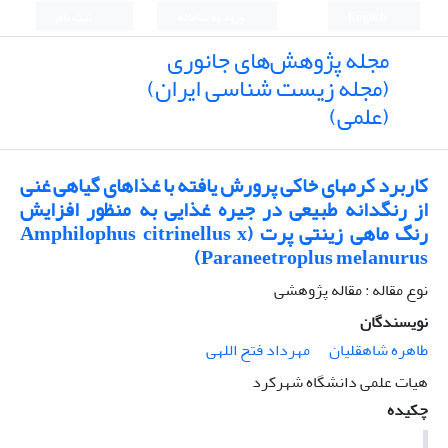
English
ورود به سامانه
ثبت نام
مجله پژوهش‌های جانوری
(مجله زیست شناسی ایران)
(علمی)
کاربرد کرمهای خاکی پرورش یافته با غذاهای گیاهی غنی
از رنگدانه طبیعی در جیره غذایی به منظور افزایش
رنگ ماهی زینتی پرت (Amphilophus citrinellus x
Paraneetroplus melanurus)
نوع مقاله : مقاله پژوهشی
نویسندگان
طاهره شاهقلیان
مهرداد فتح اللهی
هیات علمی دانشگاه شهرکرد
چکیده