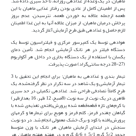
ماهیان، در یک وعده از غذادهی روزانه، تا حد سیری داده شد.
پس از اطمینان کامل از عادی بودن رفتار غذایی ماهیان با این
طعمه ازجمله علاقه به خوردن طعمه، نترسیدن، عدم بروز
پرخاش درمیان ماهیان، از میزان علاقه آنها به این غذا اطمینان
لازم حاصل و غذادهی طبق طرح آزمایش آغاز گردید.
هوادهی توسط یک کمپرسور مرکزی و فیلتراسیون توسط یک
دستگاه فیلتر در هر تانک ‎آزمایشی انجام شد. تأمین دمای
یکسان با استفاده از یک دستگاه بخاری در داخل هر آکواریوم
(27-28 درجه سانتی‌گراد) صورت پذیرفت.
تیمار بندی و غذادهی به ماهیان: برای انجام این تحقیق با 3
تیمار آزمایشی و یک شاهد در سه تکرار در نظر گرفته‌شده، یک
طرح کاملاً تصادفی طراحی شد. غذادهی تکمیلی در حد سیری
ظاهری در یک نوبت از سه نوبت (8صبح، 12 ظهر، 16 بعدازظهر)
با کرم‌های تازه قطعه‌قطعه شده پرورش‌یافته‌ی تغذیه‌ی شده با
گیاهان چغندر قرمز، کلم قرمز و هویج برای تیمارها و کرمهای
پرورش‌یافته با کود و برگ خشک معمولی انجام شد. در دو نوبت
سنجش در ابتدای آزمایش ماهیان هر تانک با وزن متوسط
حدود 5/2 گرم 5/1 ± 4/6 گرم و در هفته هفتم ماهیان هر