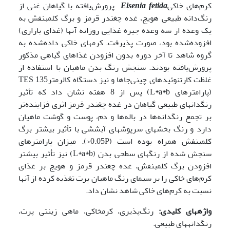
کرم‌های خاکی
Eisenia fetida
پرورش‌یافته با گیاهان غنی از
رنگ‌دانه طبیعی هویج، غده چغندر قرمز و برگ کلم­بنفش به
یک وعده از سه وعده جیره غذایی روزانه آنها (غذای بازاری)
افزوده‌شده بود، صورت پذیرفت. کرمهای خاکی داده‌شده به
گروه شاهد تا آخر دوره بدون افزودن غذاهای گیاهی مذکور
پرورش‌یافته بودند. سنجش رنگ بدن ماهیان با استفاده از
غلظت کارتنوئیدهای چینی‌جاها و نیز دستگاه کالرمترTES 135
(پارامترهای L*a*b) پس از 8 هفته نشان داد که تأثیر
رنگدانهای طبیعی گیاهان در غده چغندر قرمز اثری فزاینده‌تر
بر تجمع رنگدانه‌ها در باله‌ها و دم، پوست و گوشت ماهیان
دارد و رنگ بخشهای سرپوشهای آبششی با تأثیر بیشتر برگ
کلم­بنفش همراه
بوده است (0.05P<). میزان پارامترهای
سنجش شده از رنگهای سطحی بدن (L*a*b) نیز تأثیر بیشتر
افزودن برگ کلم­بنفش، غده چغندر قرمز و هویج بر غذای
کرم‌های خاکی را بر سیمای رنگ ماهیان پرت تغذیه کرده از آنها
نسبت به کرم‌های خاکی شاهد نشان داد.
و
اژه­های کلیدی:
رنگ‌پذیری، کرم­خاکی، ماهی زینتی پرت،
رنگدانه­های طبیعی.