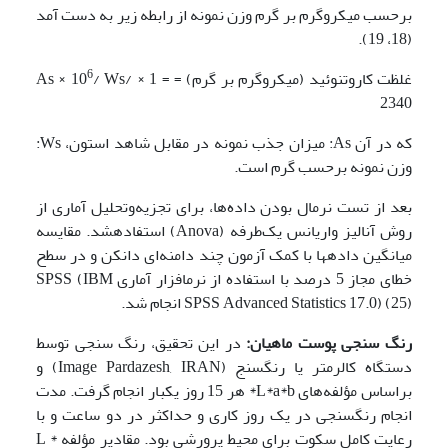
برحسب میکروگرم بر گرم وزن نمونه از رابطه زیر به دست آمد
(18، 19).
6
غلظت کاروتنوئید (میکروگرم بر گرم) = = 1 × As × 10
/ Ws/
2340
که در آن As: میزان جذب نمونه در مقابل شاهد استون، Ws:
وزن نمونه برحسب گرم است.
بعد از تست نرمال بودن داده‌ها، برای تجزیه‌وتحلیل آماری از
روش آنالیز واریانس یک‌طرفه (Anova) استفاده­شد. مقایسه
میانگین داده­ها با کمک آزمون چند دامنه‌ای دانکن و در سطح
خطای مجاز 5 درصد با استفاده از نرم­افزار آماری SPSS (IBM
SPSS Advanced Statistics 17.0) (25) انجام شد.
رنگ سنجی پوست ماهیان
:
در این تحقیق، رنگ سنجی توسط
دستگاه کالرمتر یا رنگ­سنج (Image Pardazesh, IRAN) و
براساس مؤلفه‌های L*a*b* هر 15 روز یکبار انجام گرفت. مدت
انجام رنگ­سنجی در یک روز کاری و حداکثر در دو ساعت و با
رعایت کامل سکوت برای محیط پرورشی بود. مقادیر مؤلفه * L