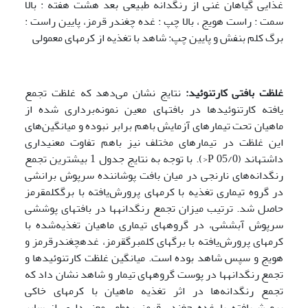
غذایی گیاهان غنی از رنگدانه طبیعی بعد هشت هفته : بالا
سمت : راست هویج ، بالا چپ : غده چغندر قرمز، پایین راست :
برگ کلم بنفش و پایین چپ: شاهد با تغذیه از کرمهای معمولی
غلظت بافتی کارتنوئید:
نتایج نشان می‌دهد که غلظت تجمع
یافته کارتنوئیدها در بافتهای معین نمونه‌برداری شده از
ماهیان تحت تیمارهای آزمایش باهم برابر نبوده و میانگین‌های
این غلظت در تیمارهای مختلف نیز باهم تفاوت معنی­داری
داشته­اند (05/0 P<). با توجه به نتایج جدول 1 بیشترین تجمع
رنگدانه‌های نارنجی در میان بافت پوشاننده سرپوش برانشی
در گروه تیماری تغذیه با کرمهای پرورش‌یافته با برگ­کلم­قرمز
حاصل شد. ترتیب میزان تجمع رنگدانه­ها در بافتهای پوششی
سرپوش آبششی، در گروههای تیماری ماهیان تغذیه‌شده با
کرمهای پرورش‌یافته با برگ­های کلم­برگ­قرمز، غده­چغندر­قرمز و
هویج و سپس شاهد بوده است. میانگین غلظت کارتنوئیدها و
تجمع رنگدانه­ها در پوست گروههای تیمار و شاهد نشان داد که
تجمع رنگدانه‌ها در اثر تغذیه ماهیان با کرمهای خاکی
پرورش‌یافته با غده چغندر قرمز به‌طور معنی‌داری از سایر