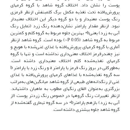
پوست را نشان داد. اختلاف گروه شاهد با گروه کرمهای
پرورش‌یافته تحت تغذیه مکمل برگ کلم­بنفش ازنظر قرمزی
رنگ پوست معنی­دار و با دو گروه دیگر این اختلاف معنی­دار
نبود. ازنظر مقدار پارامتر نشان‌دهنده رنگ زرد (تمایل رنگ
آبی به زرد) یعنیb* بهترین جلوه مربوط به گروه کلم و کمترین
مربوط به گروه شاهد (0.05 P<) بوده است. گروه شاهد ازنظر
آماری با گروه کرمهای پرورش‌یافته با غذای غنی‌شده با هویج و
نیز چغندر­قرمز اختلاف معنی‌داری نداشته است و تنها با گروه
کرمهای تغذیه‌شده کلم اختلاف معنی­داری داشته ­است.
به‌طورکلی در بروز رنگ قرمز یا پارامتر a و رنگ زرد یا پارامتر b
سه گروه تغذیه‌شده با غذاهای کرمهای پرورش‌یافته با غذای
غنی از رنگدانه‌های طبیعی از گروه شاهد میانگین‌های به‌مراتب
بزرگتری به‌عنوان القای رنگهای مطلوب به ماهیان داشته­اند.
ازنظر تغییرات رنگ گروهها در خصوص رنگ زردتر پوست (از
آبی به زرد) بازهم پارامترb* در سه گروه تیماری گفته‌شده از
گروه شاهد جلوه بیشتری داشته است.