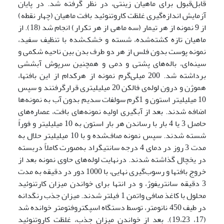
قابل‌قبول برای ماهیان زینتی، در نظر گرفته شد. در پایان
آزمایش اندازه‌گیری غلظت کاروتنوئید بافت ماهیان (چهار نقطه)
از 9 نمونه از هر تیمار (سه ماهی از هر تکرار) انجام شد (18). از
ماهیان تازه کشته‌شده، شسته و خشک‌شده با تنظیف سفید،
نمونه پوست بدون فلس از هر دو طرف بدن بین ناحیه شکمی و
سینه‌ای، باله‌های پشتی و دمی و همچنین سرپوش آبششی
برداشته شد. 200 میلی‌گرم نمونه از هرکدام از این بافتها،
هموژن و درون لوله‌ی فالکن 20 میلی­لیتری قرارگرفتند و سپس
10 میلی­لیتر استون و 1گرم سولفات سدیم بدون آب به نمونه‌ها
اضافه شدند. بعد از آبگیری اولیه نمونه‌های بافت، عصاره‌های
حاصل 3 یا 4 بار با رساندن هر بار استون به 10 میلی­لیتر و فوراً
شسته شدند. سپس نمونه صاف‌شده و با 10 میلی­لیتر حلال به
مدت 3 روز در دمای 4 درجه سانتی­گراد به‌صورت کاملاً دربسته
در یخچال گذاشته شدند. درنهایت لوله‌های حاوی نمونه بعد از
خروج بافتها و رسوب‌گیری نهایی، با 1000 دور در دقیقه به مدت
3 دقیقه سانتریفوژ، و در انتها برای خواندن میزان کارتنوئید
محلول با کاغذ صافی واتمن 1 فیلتر شدند. میزان جذب رنگدانه
در طیف 450 نانومتر، توسط دستگاه اسپکتروفتومتر خوانده شد
(17، 19،23). بعد از خواندن میزان جذب، غلظت کاروتنوئید