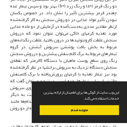
دو رنگ قرمز (*a) و رنگ زرد (*b) بهتر بود و سپس تیمار غده
چغندر قرمز بیشترین تأثیر را نشان داد. در خصوص یکسان
نبودن تأثیر مواد غذایی در دو روش سنجش به کار گرفته‌شده
ازنظر مقادیر عددی به‌دست‌آمده در آزمایش از دو ماده غذایی
مورد تغذیه کرمهای خاکی می‌توان عنوان نمود که درروش
سنجش غلظت کاروتنوئیدها در درون بافتها، غلظت رنگدانه‌های
مربوط به بخش بافت پوششی سرپوش آبشش، در گروه
تیمارهای مربوط به برگ کلم بنفش بیشترین و درروش سنجش
رنگ روی سطح پوست ماهیان با دستگاه کالرمتر که نقطه‌ی
سنجش دستگاه نزدیک به سرپوش برانشها در نظر گرفته‌شده
بود نیز تیمار تغذیه با کرمهای پرورش‌یافته با برگ کلم­بنفش
مؤثرتر از سایر تیمارها بوده است. درنتیجه می‌توان گفت که
تأثیرپذیری سلولهای تجمع رنگدانه‌ در اطراف و روی سرپوش
این وب سایت از کوکی ها برای اطمینان از ارائه بهترین
برانشی از نوع رنگدانه‌های برگ کلم­بنفش نسبت به دیگر
خدمات استفاده می کند.
گیاهان غذایی به کار گرفته‌شده بیشتر از سایر اندام‌ها مانند
باله‌ها بوده است و در حقیقت دو نتیجه بدست آمده از دو روش
متوجه شدم
سنجش متفاوت نیز، همدیگر را تأیید می‌کنند.
علی‌رغم ترتیب عنوان‌شده در میزان تجمع کاروتنوئیدها در