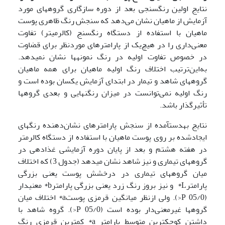
نتایج اولین رنگ­سنجی بعد از دوره سازگاری گروههای مورد
آزمایش از ماهیان نشان می‌دهد که سنجش رنگ ظاهری پوست
ماهیان با استفاده از دستگاه رنگ­سنج (کالرمیتر) تفاوت
معنی‌داری را در هیچ‌یک از پارامترهای موردنظر برای قضاوت
در خصوص تفاوت اولیه در رنگ نمونه­ها نشان نمی­دهد.
به‌این‌ترتیب اختلاف رنگ اولیه ماهیان برای همه ماهیان
گروههای شاهد و تیمار در ابتدای آزمایش یکسان بوده است و
رنگ اولیه نمی‌توانست در میزان رنگ­نهایی و بعدی گروهها
تأثیرگذار باشد.
نتایج به­دست­آمده از سنجش پارامترهای نشان‌دهنده رنگهای
ایجادشده بر روی پوست ماهیان با استفاده از دستگاه کالرمتر
در هفته هشتم و بعد از پایان دوره آزمایشی غذادهی در
گروههای تیماری و نیز شاهد نشان می­دهد (جدول 3) که اختلاف
میان گروههای تیماری در درخشش پوست یعنی بزرگی
پارامترL* و نیز بروز رنگ زرد یعنی بزرگی پارامترb* معنی­دار
(05/0 P<). ولی ازنظر میانگین قرمزی پوستa* اختلاف میان
گروهها غیرمعنی‌دار بوده است (05/0 P<). گروه شاهد با
داشتن کوچکترین متوسط پارامتر a* کمترین قرمزی رنگ