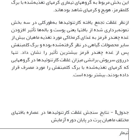
این بخش مربوط به گروههای تیماری کرمهای تغذیه‌شده با برگ
کلم­قرمز، هویج و کرمهای شاهد بوده­اند.
ازنظر غلظت تجمع یافته کارتنوئیدها به‌طورکلی در سه بخش
نمونه‌برداری شده از بافتها یعنی پوست و باله‌ها تأثیر افزودن
غده چغندر قرمز به غذای کرم­خاکی مورد تغذیه ماهیان بیش از
سایر محصولات گیاهی در نظر گرفته‌شده بوده و برگ کلم­بنفش
پس از غده چغندر قرمز بیشترین تأثیر را نشان داد. تنها
درروی سرپوش برانشی میزان غلظت کارتنوئیدها در گروههایی
که کرمهای تغذیه‌شده با برگ کلم­بنفش را مورد مصرف قرار
داده بودند، بیشتر بوده است.
جدول
1
- نتایج سنجش غلظت کارتنوئیدها در عصاره بافتهای
مختلف ماهیان پرت در پایان دوره آزمایش
تیمار