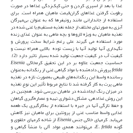
غذا یا بعد از اسپری کردن و حتی کپک‌زدگی غذاها در صورت
رطوبت گرفتن غذاهای گران‌قیمت ماهیان همراه است. برای
استفاده از جاندارانی مانند روتیفرها که به عنوان بی‌مهرگان
آبزی به صورتهای مختلف از جمله نغذیه مستقیم یا غنی شده در
تغذیه ماهیان به ویژه لاروها و بچه ماهی به عنوان غذای زنده
مورد استفاده می گیرند علی رغم شرایط سخت پرورش و
نگهداری آنها تولید آنها با زیست توده بالایی همراه نیست و
کیفیت آب در کیفیت جمعیت تولید شده بسیار تاثیر دارد (2).
حساسیت جمعیت علاوه بر در این تحقیق کرم­خاکی
Eisenia
fetida
پرورش داده‌شده با مواد گیاهی غنی از رنگدانه به‌عنوان
رساننده واسط این رنگدانه‌های طبیعی به‌صورت تازه در تغذیه
ماهی پرت به کار گرفته شد تا نتایج مربوط تأثیر این نوع تغذیه
در میزان رنگ ایجادشده در ماهیان بررسی شود. همچنین در
این روش غذادهی، مشکل دشواری تهیه و عصاره‌گیری گیاهان
و حفظ تازگی آنها در جیره با استفاده از به‌کارگیری یک طعمه
غذایی واسط مناسب غنی از پروتئین برای ماهیان نیز کاهش
می‌یابد. کرمهای ­خاکی جنس
Eisenia
از شاخه­ کرمهای حلقوی و
گونه
E. fetida
،
می‌توانند همه‌ی مواد آلی با منشأ گیاهی و