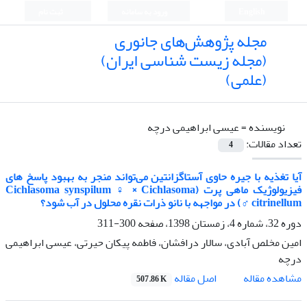
English
ورود به سامانه
ثبت نام
مجله پژوهش‌های جانوری
(مجله زیست شناسی ایران)
(علمی)
نویسنده =
عیسی ابراهیمی درچه
تعداد مقالات:
4
آیا تغذیه با جیره حاوی آستاگزانتین می‌تواند منجر به بهبود پاسخ های
فیزیولوژیک ماهی پرت (Cichlasoma synspilum ♀ × Cichlasoma
citrinellum ♂) در مواجهه با نانو ذرات نقره محلول در آب شود؟
دوره 32، شماره 4، زمستان 1398، صفحه
300-311
امین مخلص آبادی، سالار درافشان، فاطمه پیکان حیرتی، عیسی ابراهیمی
درچه
اصل مقاله
مشاهده مقاله
507.86 K