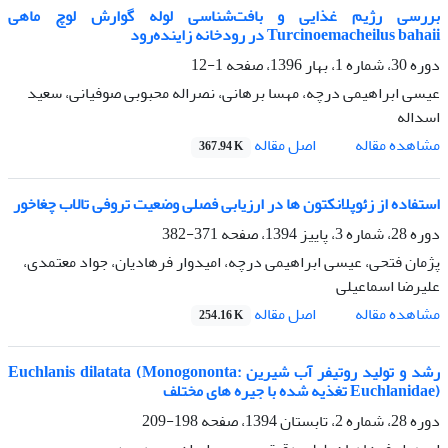
بررسی رژیم غذایی و بافت‌شناسی لوله گوارش لوچ ماهی
Turcinoemacheilus bahaii در رودخانه زاینده‌رود
دوره 30، شماره 1، بهار 1396، صفحه
1-12
عیسی ابراهیمی درچه، مهسا برهانی، نصراله محبوبی صوفیانی، سعید
اسداله
اصل مقاله
مشاهده مقاله
367.94 K
استفاده از زئوپلانکتون ها در ارزیابی فصلی وضعیت تروفی تالاب چغاخور
دوره 28، شماره 3، پاییز 1394، صفحه
371-382
پژمان فتحی، عیسی ابراهیمی درچه، امیدوار فرهادیان، جواد معتمدی،
علیرضا اسماعیلی
اصل مقاله
مشاهده مقاله
254.16 K
رشد و تولید روتیفر آب شیرین Euchlanis dilatata (Monogononta:
Euchlanidae) تغذیه شده با جیره های مختلف
دوره 28، شماره 2، تابستان 1394، صفحه
198-209