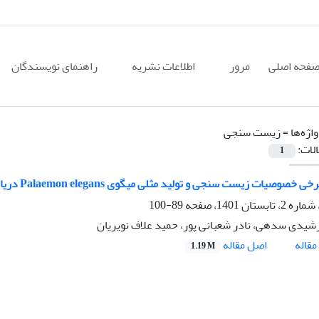
فحه اصلی
مرور
اطلاعات نشریه
راهنمای نویسندگان
اژه‌ها =
زیست سنجی
الات:
1
صیات زیست سنجی و تولید مثلی میگوی Palaemon elegans دریای خزر (ساحل بندر انزلی)
89-100
یدی سدهی، نادر شعبانی پور، حمید علاف نویریان
اصل مقاله
قاله
1.19 M