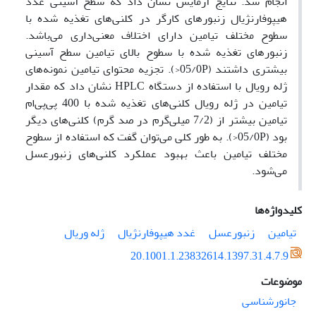
انجام شد. نتایج آزمایش نشان داد که سطح آسینی غدد
هیپوفارنژیال زنبورهای کارگر در کلنی‌های تغذیه شده با
سطوح مختلف تیامین دارای اختلاف معنی‌داری می‌باشد.
زنبورهای تغذیه شده با سطوح بالای تیامین سطح آسینی
بیشتری داشتند (05/0P<). تجزیه محتوای تیامین نمونه‌های
ژله رویال با استفاده از دستگاه HPLC نشان داد که مقدار
تیامین در ژله رویال کلنی‌های تغذیه شده با 400 پی‌پی‌ام
تیامین بیشتر از (7/2 میلی‌گرم در صد گرم) کلنی‌های دیگر
بود (05/0P<). به طور کلی می‌توان گفت که استفاده از سطوح
مختلف تیامین باعث بهبود عملکرد کلنی‌های زنبورعسل
می‌شود.
کلیدواژه‌ها
تیامین
زنبورعسل
غدد هیپوفارنژیال
ژله وریال
20.1001.1.23832614.1397.31.4.7.9
موضوعات
جانورشناسی