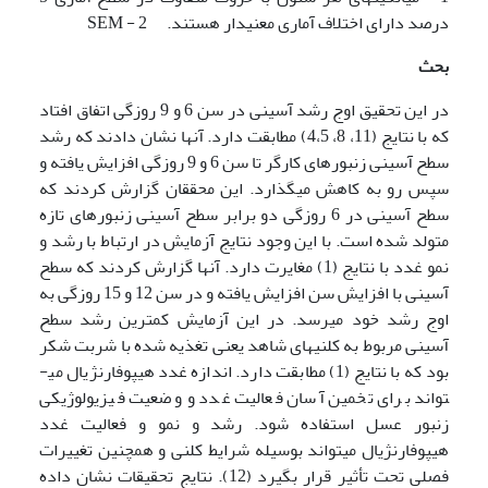
درصد دارای اختلاف آماری معنی­دار هستند. 2 - SEM
بحث
در این تحقیق اوج رشد آسینی در سن 6 و 9 روزگی اتفاق افتاد
که با نتایج (11، 8، 4،5) مطابقت دارد. آن­ها نشان دادند که رشد
سطح آسینی زنبورهای کارگر تا سن 6 و 9 روزگی افزایش یافته و
سپس رو به کاهش می­گذارد. این محققان گزارش کردند که
سطح آسینی در 6 روزگی دو برابر سطح آسینی زنبورهای تازه
متولد شده است. با این وجود نتایج آزمایش در ارتباط با رشد و
نمو غدد با نتایج (1) مغایرت دارد. آن­ها گزارش کردند که سطح
آسینی با افزایش سن افزایش یافته و در سن 12 و 15 روزگی به
اوج رشد خود می­رسد. در این آزمایش کمترین رشد سطح
آسینی مربوط به کلنی­های شاهد یعنی تغذیه شده با شربت شکر
بود که با نتایج (1) مطابقت دارد. اندازه غدد هیپوفارنژیال می­
تواند برای تخمین آسان فعالیت غدد و وضعیت فیزیولوژیکی
زنبور عسل استفاده شود. رشد و نمو و فعالیت غدد
هیپوفارنژیال می­تواند بوسیله شرایط کلنی و همچنین تغییرات
فصلی تحت تأثیر قرار بگیرد (12). نتایج تحقیقات نشان داده