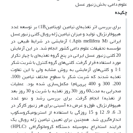
علوم دامی، بخش زنبور عسل
چکیده
برای بررسی اثر تغذیه‌ای تیامین (ویتامین1B) بر توسعه غدد
هیپوفارنژیال، تولید و میزان تیامین ژله رویال کلنی زنبورعسل
ایرانی (Apis mellifera M.) آزمایشی در شرایط طبیعی در
مؤسسه تحقیقات علوم دامی کشور انجام شد. در این آزمایش
20 کلنی زنبور عسل ایرانی در پنج گروه تغذیه‌ای با چهار تکرار
مورد استفاده قرار گرفت. کلنی‌های گروه کنترل با شربت شکر
1:1 و کلنی‌های آزمایشی به روش مشابه ولی با این تفاوت
تغذیه شدند که شربت شکر با سطوح مختلف تیامین (100،
200، 300 و 400 پی‌پی‌ام) مکمل‌سازی شده بود. عملیات
صحرایی به مدت60 روز (30 روز تغذیه با شربت و 30 روز بعد
از تغذیه) انجام گرفت. برای بررسی رشد و نمو غدد
هیپوفارنژیال، طول و عرض ده آسینی برای هر زنبور کارگر در
3، 6، 9، 12 و 15 روزگی با استفاده از استریومیکروسکوپ
اندازه‌گیری شد. همچنین برای تعیین تیامین ژله رویال یک
فرایند استخراج به‌وسیله دستگاه کروماتوگرافی (HPLC)