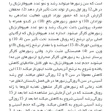
است که سن زنبورها می­تواند رشد و نمو غدد هیپوفارنژیال را
در طی 12 روز اول پس از تولد تحت تأثیر قرار دهد (2). محققان
گزارش کردند که حضور نوزاد لاروی، فعالیت غذادهی به
نوزادان (10) و حضور زنبورهای بالغ (18) در کندو همراه با
مصرف پروتئین باعث تحریک رشد و نمو غدد هیپوفارنژیال
زنبورهای کارگر می­شود. اندازه غدد هیپوفارنژیال که ارگان­های
اصلی برای ترشح ژله رویال هستند تحت تأثیر سن (4، 10) و
پروتئین خوراک (8، 15) می­باشد و با مقدار ترشح ژله رویال (8) و
وزن سر (4) همبستگی مثبت دارد. وقتی زنبورهای کارگر
پرستار تبدیل به زنبورهای کارگر صحرارو (زنبورهای مزرعه)
می­شوند حجم غدد هیپوفارنژیال به طور قابل ملاحظه­ای کاهش
یافته و شروع به ترشح آنزیم­هایی مانند اینورتاز می­کند (11) این
کاهش معمولاً در سن 9 و 12 روزگی اتفاق می­افتد. اوج رشد
آسینی در سن 6 روزگی زنبورها در طی فصل تابستان اتفاق می­
افتد زمانی که زنبورهای کارگر مشغول تغذیه لاروها با ژله
رویال هستند که در این آزمایش نیز مشاهده شد اما بعد از 15
روزگی رشد آسینی شروع به کاهش می­کند اما بعد از 15 روزگی
رشد آسینی شروع به کاهش می­کند. وقتی که حجم آسینی و
تعداد وزیکول­های ترشحی کاهش یافت، هیچ وزیکولی بعد از 3