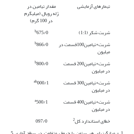
تیمارهای آزمایشی
مقدار تیامین در
ژله رویال (میلی­گرم
در 100 گرم)
b
شربت شکر (1:1)
675/0
b
شربت+تیامین100قسمت در
866/0
میلیون
b
شربت+تیامین200 قسمت
800/0
در میلیون
ab
شربت+تیامین300 قسمت
000/1
در میلیون
a
شربت+تیامین400 قسمت
500/1
در میلیون
2
خطای استاندارد کل
097/0
1 - میانگین­های هر ستون با حروف متفاوت در سطح آماری 5