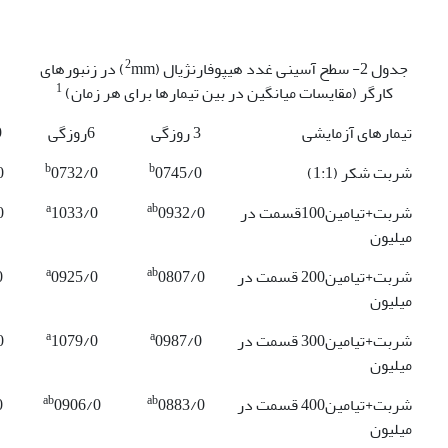
2
جدول 2- سطح آسینی غدد هیپوفارنژیال (
mm) در زنبورهای
1
کارگر (مقایسات میانگین در بین تیمارها برای هر زمان)
تیمارهای آزمایشی
3 روزگی
6روزگی
9 
b
b
شربت شکر (1:1)
0745/0
0732/0
0
a
ab
شربت+تیامین100قسمت در
0932/0
1033/0
0
میلیون
a
ab
شربت+تیامین200 قسمت در
0807/0
0925/0
0
میلیون
a
a
شربت+تیامین300 قسمت در
0987/0
1079/0
0
میلیون
ab
ab
شربت+تیامین400 قسمت در
0883/0
0906/0
0
میلیون