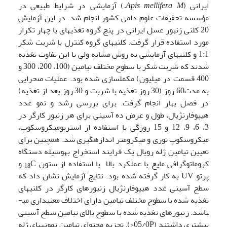
ایرانی (
M.
Apis mellifera
) آزمایشی در شرایط طبیعی در
مؤسسه تحقیقات علوم دامی کشور انجام شد. در این آزمایش
20 کلنی زنبور عسل ایرانی در پنج گروه تغذیه­ای با چهار تکرار
مورد استفاده قرار گرفت. کلنی­های گروه کنترل با شربت شکر
1:1 و کلنی­های آزمایشی به روش مشابه ولی با این تفاوت تغذیه
شدند که شربت شکر با سطوح مختلف تیامین (100، 200، 300 و
400 قسمت در میلیون) مکمل­سازی شده بود. عملیات صحرایی
به مدت60 روز (30 روز تغذیه با شربت و 30 روز بعد از تغذیه)
در فصل بهار انجام گرفت. برای بررسی رشد و نمو غدد
هیپوفارنژیال، طول و عرض ده آسینی برای هر زنبور کارگر در
3، 6، 9، 12 و 15 روزگی با استفاده از استریومیکروسکوپ،
میکروسکوپ نوری و میکرومتر اندازه­گیری شد. همچنین برای
تعیین تیامین ژله رویال یک فرایند استخراج به­وسیله دستگاه
کروماتوگرافی مایع با عملکرد بالا با استفاده از ستون
C و
18
پرتو UV به کار گرفته شده بود. نتایج آزمایش نشان داد که
سطح آسینی غدد هیپوفارنژیال زنبورهای کارگر در کلنی­های
تغذیه شده با سطوح مختلف تیامین دارای اختلاف معنی­داری می­
باشد. زنبورهای تغذیه شده با سطوح بالای تیامین سطح آسینی
بیشتری داشتند (05/0P<). تجزیه محتوای تیامین نمونه­های ژله