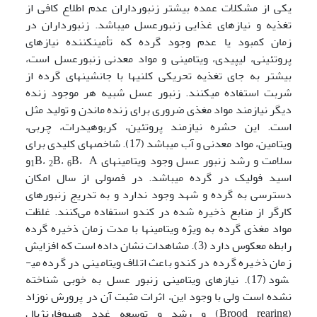
یکی از مشکلات عمده بیشتر زنبورداران عدم اطلاع کافی از
تغذیه و نیازهای غذایی زنبورعسل می­باشد. زنبورداران در
زمان کمبود یا عدم وجود گرده که تأمین­کننده نیازهای
پروتئینی، لیپیدی، ویتامینی و مواد معدنی زنبورعسل است،
بیشتر به جای تغذیه تحریکی کلنی­ها با جانشین­های گرده از
شربت استفاده می­کنند. زنبور عسل شبیه هر موجود زنده
دیگر نیازمند مواد مغذی ضروری برای زنده ماندن و تولید مثل
است. این حشره نیازمند پروتئین، کربوهیدرات، چربی،
ویتامین­، مواد معدنی و آب می­باشد (17). شاخص­های کلیدی برای
سلامت و رشد زنبور عسل وجود ویتامین­های
B،
B،
B، Aو
1
2
6
اسید فولیک در گرده می­باشد. در فصولی از سال امکان
دسترسی به گرده و شهد وجود ندارد و به تدریج زنبورهای
کارگر از منابع ذخیره شده در کندو استفاده می‌کنند. غلظت
مواد مغذی گرده به ویژه ویتامین­ها با مدت زمان ذخیره گرده
رابطه معکوس دارد (3). مشاهدات نشان داده است که افزایش
زمان ذخیره گرده در کندو باعث اتلاف ویتامینی در گرده می­
شود (17). نیازهای ویتامینی زنبور عسل به خوبی شناخته
نشده است ولی با وجود این، اثرات مثبت آن در پرورش نوزاد
(Brood rearing) و رشد و توسعه غدد هیپوفارنژیال