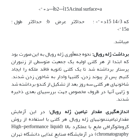
15Acinal surface=aأ—b2أ—د€">
که 14/3
15د€"> : حداکثر عرض b: حداکثر طول :
15a">
می‍باشد.
برداشت ژله رویال
:
نحوه جمع­آوری ژله رویال به این صورت بود
که ابتدا از هر کلنی اولیه یک جمعیت متوسطی از زنبوران
پرستار برداشته شد تا یک کلنی ثانویه فاقد ملکه را ایجاد
کنیم. پس از پیوند زدن، کلنی­ها وادار به شاخون زدن ­شدند.
شاخون­های هر کلنی سه روز بعد از تشکیل از کندو برداشته شد
و ژله­ی آن­ها در ظروف مخصوص جهت بررسی­های بعدی ذخیره
شدند.
اندازه­گیری مقدار تیامین ژله رویال:
در این آزمایش
مقدارتیامیننمونه­های ژله رویال هر کلنی با استفاده از روش
کروماتوگرافی مایع با عملکرد بالا (High-performance liquid
chromatography) در آزمایشگاه صنایع غذایی دانشگاه تهران