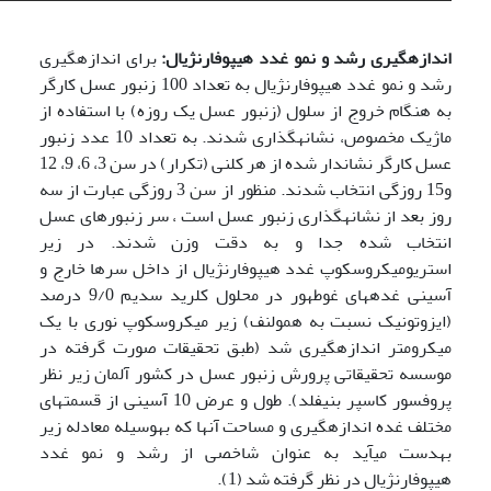
اندازه­گیری رشد و نمو غدد هیپوفارنژیال:
برای اندازه­گیری
رشد و نمو غدد هیپوفارنژیال به تعداد 100 زنبور عسل کارگر
به هنگام خروج از سلول (زنبور عسل یک روزه) با استفاده از
ماژیک مخصوص، نشانه­گذاری شدند. به تعداد 10 عدد زنبور
عسل کارگر نشاندار شده از هر کلنی (تکرار) در سن 3، 6، 9، 12
و15 روزگی انتخاب شدند. منظور از سن 3 روزگی عبارت از سه
روز بعد از نشانه­گذاری زنبور عسل است ، سر زنبورهای عسل
انتخاب شده جدا و به دقت وزن ­شدند. در زیر
استریومیکروسکوپ غدد هیپوفارنژیال از داخل سرها خارج و
آسینی غده­های غوطه­ور در محلول کلرید سدیم 9/0 درصد
(ایزوتونیک نسبت به همولنف) زیر میکروسکوپ نوری با یک
میکرومتر اندازه­گیری شد (طبق تحقیقات صورت گرفته در
موسسه تحقیقاتی پرورش زنبور عسل در کشور آلمان زیر نظر
پروفسور کاسپر بنیفلد). طول و عرض 10 آسینی از قسمت­های
مختلف غده اندازه­گیری و مساحت آن­ها که به­وسیله معادله زیر
به­دست می­آید به عنوان شاخصی از رشد و نمو غدد
هیپوفارنژیال در نظر گرفته ­شد (1).