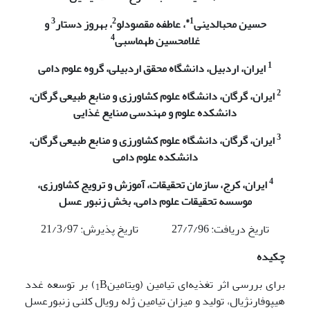
3
2
1*
حسین محب­الدینی
، عاطفه مقصودلو
، بهروز دستار
و
4
غلامحسین طهماسبی
1
ایران، اردبیل، دانشگاه محقق اردبیلی، گروه علوم دامی
2
ایران، گرگان، دانشگاه علوم کشاورزی و منابع طبیعی گرگان،
دانشکده علوم و مهندسی صنایع غذایی
3
ایران، گرگان، دانشگاه علوم کشاورزی و منابع طبیعی گرگان،
دانشکده علوم دامی
4
ایران، کرج، سازمان تحقیقات، آموزش و ترویج کشاورزی،
موسسه تحقیقات علوم دامی، بخش زنبور عسل
تاریخ دریافت: 27/7/96 تاریخ پذیرش: 21/3/97
چکیده
برای بررسی اثر تغذیه‌ای تیامین (ویتامین
B) بر توسعه غدد
1
هیپوفارنژیال، تولید و میزان تیامین ژله رویال کلنی زنبورعسل