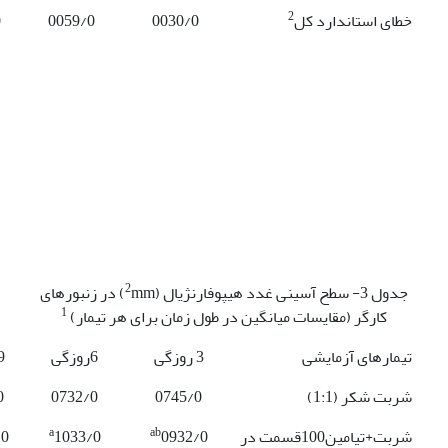
2
خطای استاندارد کل
0030/0
0059/0
0
2
جدول 3- سطح آسینی غدد هیپوفارنژیال (
mm) در زنبورهای
1
کارگر (مقایسات میانگین در طول زمان برای هر تیمار)
تیمارهای آزمایشی
3 روزگی
6روزگی
9 روز
شربت شکر (1:1)
0745/0
0732/0
0
a
ab
شربت+تیامین100قسمت در
0932/0
1033/0
/0