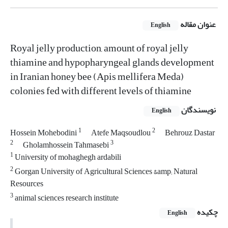
عنوان مقاله
English
Royal jelly production, amount of royal jelly
thiamine and hypopharyngeal glands development
in Iranian honey bee (Apis mellifera Meda)
colonies fed with different levels of thiamine
نویسندگان
English
1
2
Hossein Mohebodini
Atefe Maqsoudlou
Behrouz Dastar
2
3
Gholamhossein Tahmasebi
1
University of mohaghegh ardabili
2
Gorgan University of Agricultural Sciences &amp; Natural
Resources
3
animal sciences research institute
چکیده
English