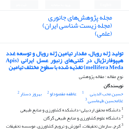
English
ورود به سامانه
ثبت نام
مجله پژوهش‌های جانوری
(مجله زیست شناسی ایران)
(علمی)
تولید ژله رویال، مقدار تیامین ژله رویال و توسعه غدد
هیپوفارنژیال در کلنی‌های زنبور عسل ایرانی (Apis
mellifera Meda) تغذیه شده با سطوح مختلف تیامین
نوع مقاله : مقاله پژوهشی
نویسندگان
2
2
1
حسین محب الدینی
عاطفه مقصودلو
بهروز دستار
3
غلامحسین طهماسبی
1
دانشگاه محقق اردبیلی-دانشکده کشاورزی و منابع طبیعی
2
دانشگاه علوم کشاورزی و منابع طبیعی گرگان
3
کرج، سازمان تحقیقات، آموزش و ترویج کشاورزی، موسسه تحقیقات