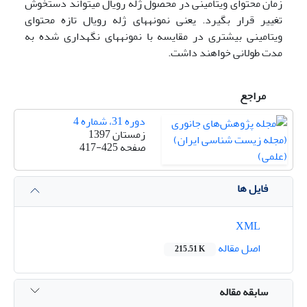
زمان محتوای ویتامینی در محصول ژله رویال می­تواند دست­خوش
تغییر قرار بگیرد. یعنی نمونه­های ژله رویال تازه محتوای
ویتامینی بیشتری در مقایسه با نمونه­های نگهداری شده به
مدت طولانی خواهند داشت.
مراجع
دوره 31، شماره 4
زمستان 1397
صفحه
417-425
فایل ها
XML
اصل مقاله
215.51 K
سابقه مقاله