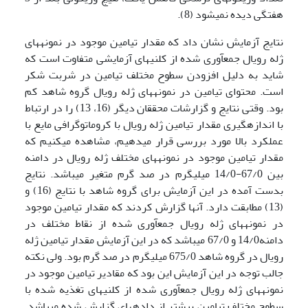
هفتگی دیده نمی­شود (8).
نتایج آزمایش نشان داد که مقدار تیامین موجود در نمونه­های
ژله رویال جمع­آوری شده از کلنی­های آزمایشی متفاوت است که
شاید به دلیل افزودن سطوح مختلف تیامین در شربت شکر
است. محتوای تیامین در نمونه­های ژله رویال گروه شاهد کم
بود. وقتی نتایج و گزارشات محققان دیگر (16، 13) را در ارتباط
با اندازه­گیری مقدار تیامین ژله رویال با کروماتوگرافی مایع با
عملکرد بالا مورد بررسی قرار می­دهیم، مشاهده می­کنیم که
مقدار تیامین موجود در نمونه­های مختلف ژله رویال در دامنه
بین 67/0-14/0 میلی­گرم در صد گرم متغیر می­باشد. نتایج
بدست آمده در این آزمایش برای گروه شاهد با نتایج (16) و
(13) مطابقت دارد. آن­ها گزارش کردند که مقدار تیامین موجود
در نمونه­های ژله رویال جمع­آوری شده از نقاط مختلف در
دامنه14/0 و 67/0 می­باشد که در این آزمایش مقدار تیامین ژله
رویال در گروه شاهد 675/0 میلی­گرم در صد گرم بود. ولی نکته
جالب توجه در این آزمایش این بود که مقادیر تیامین موجود در
نمونه­های ژله رویال جمع­آوری شده از کلنی­های تغذیه شده با
سطوح مختلف تیامین بیشتر از داده­های گزارش شده می­باشد.