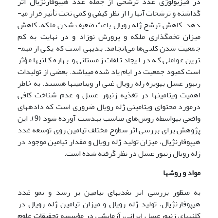
در فیزیولوژی غدد ترشحی از جمله غدد هیپوفارنژیال اثر
گذاشته و ترشحات آن­ها را از نظر کیفی و کمی تحت تأثیر قرار می­
دهد. کاهش ترشح ژله رویال باعث ضعیف شدن ملکه، کاهش
میزان تخم­گذاری ملکه و پرورش نوزاد و در نهایت به کم
جمعیت شدن کلنی‌ها می‌انجامد. بدیهی است که یکی از مهم­
ترین عواملی که در ایجاد تلفات زمستانی و بهاره کلنی­ها مؤثر
است کمبود جمعیت در ایام یاد شده می­باشد. بعضی از تولیدات
زنبور عسل به­­ویژه ژله رویال غنی از ویتامین­ها­ هستند. به ­خاطر
اهمیت ویتامین­ها در تغذیه زنبور عسل و عدم شناخت کافی
درمورد محتوای ویتامینی ژله رویال ضروری است که داده­های
واقعی به­واسطه روش‌های مناسب به­­دست آورده شود (9). این
پژوهش برای بررسی اثر سطوح مختلف تیامین روی توسعه غدد
هیپوفارنژیال، میزان تولید ژله رویال و مقدار تیامین موجود در
ژله رویال زنبور عسل در نظر گرفته شده است.
مواد و روشها
به منظور بررسی اثر تغذیه­ای تیامین بر رشد و نمو غدد
هیپوفارنژیال، تولید ژله رویال و میزان تیامین ژله رویال در
کلنی­های زنبورعسل ایرانی، آزمایشی در مؤسسه تحقیقات علوم