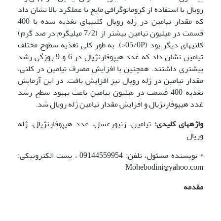
رویال با استفاده از کروماتوگرافی مایع با عملکرد بالا نشان داد
که مقدار تیامین در ژله رویال کلنی­های تغذیه شده با 400
قسمت در میلیون تیامین بیشتر از (7/2 میلی­گرم در صد گرم)
کلنی­های دیگر بود (05/0P<). به طور کلی تغذیه سطوح مختلف
تیامین نشان داد که غدد هیپوفارنژیال در 6 و 9 روزگی رشد
بیشتری داشتند. همچنین با افزایش مصرف تیامین در کلنی،
مقدار تیامین در ژله رویال نیز افزایش یافت. در این آزمایش
تغذیه 400 قسمت در میلیون تیامین باعث بهبود سطح رشد
غدد هیپوفارنژیال و افزایش مقدار تیامین ژله رویال شد.
واژه­های کلیدی:
تیامین، زنبورعسل، غدد هیپوفارنژیال، ژله
وریال
* نویسنده مسئول، تلفن: 09144559954 ، پست الکترونیکی:
Mohebodini@yahoo.com
مقدمه