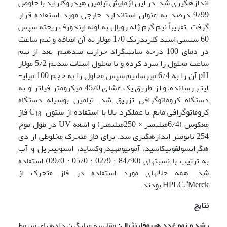
اندازه­گیری شد. در این آزمایش تیامین هیدروکلراید با خلوص
9/99 درصد به عنوان استاندارد خارجی مورد استفاده قرار
گرفت. تقریباً نیم گرم ژله رویال به لوله اپندورف ریخته سپس
60 سی­سی اسید کلریدریک 1/0 مولار به آن اضافه و نیم ساعت
در دمای 100 درجه سانتی­گراد حرارت می­دهیم. بعد از نیم
ساعت محلول را سرد کرده و با محلول استات سدیم 5/2 مولار
pH آن را به 6/4 می­رسانیم سپس محلول را به حجم 100 میلی­
لیتر رسانده، و از طریق یک غشای 45/0 میکرومتر فیلتر و به
دستگاه کروماتوگرافی تزریق شد. تیامین بوسیله دستگاه
کروماتوگرافی مایع با عملکرد بالا با استفاده از ستون C
فاز
18
معکوس (6/4میلی­متر × 250میلی­متر) و اشعه UV در طول موج
254 نانومتر اندازه­گیری شد. برای فاز متحرک مخلوطی از دی
هگزان­سولفونیک­اسید، آمونیوم­هیدروکساید، استونیتریل و آب
به ترتیب با نسبت­های (84/90 : 02/9 : 05/0 : 09/0) استفاده
شد. همه حلال­های مورد استفاده در فاز متحرک از
®
Merck بودند.
HPLC،
نتایج
رشد و نمو غدد هیپوفارنژیال:
مقایسه میانگین داده­های مربوط