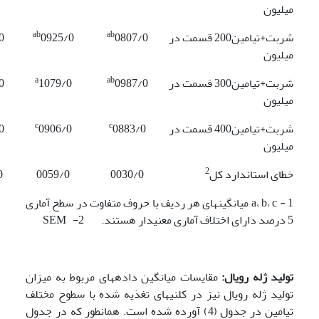
میلیون
ab
ab
شربت+تیامین200 قسمت در
0807/0
0925/0
0
میلیون
a
ab
شربت+تیامین300 قسمت در
0987/0
1079/0
0
میلیون
c
c
شربت+تیامین400 قسمت در
0883/0
0906/0
0
میلیون
2
خطای استاندارد کل
0030/0
0059/0
0
1 - a، b، c میانگین­های هر ردیف با حروف متفاوت در سطح آماری
5 درصد دارای اختلاف آماری معنی­دار هستند. 2- SEM
تولید ژله رویال:
مقایسات میانگین داده­های مربوط به میزان
تولید ژله رویال نیز در کلنی­های تغذیه شده با سطوح مختلف
تیامین در جدول (4) آورده شده است. همان­طور که در جدول