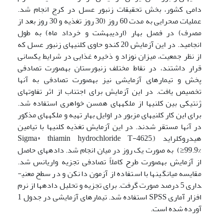
دامی کشور، بخش تحقیقات زنبور عسل در کرج انجام شد.
عملیات صحرایی به مدت 60 روز (30 روز تغذیه و 30 روز بعد از
مصرف) در فصل بهار (اردیبهشت و خرداد ماه) به طول
انجامید. در این آزمایش 20 کندو حاوی کلنی­های زنبور عسل که
از نظر جمعیت، میزان نوزاد و ذخیره غذایی در شرایط یکسانی
قرار داشتند، در نقاط مختلف زنبورستان به­صورت تصادفی
پخش و تیمارهای آزمایشی نیز به­صورت تصادفی به آن­ها
تخصیص یافت. در این آزمایش برای اجتناب از اثر تفاوت­های
ژنتیکی بین کلنی­ها از ملکه­های همسن خواهری استفاده شد.
برای این کار کلنی­های مزبور در اوایل بهار تهیه و ملکه­ها­ی مذکور
در آنها مستقر شدند. در این آزمایش تغذیه کلنی­ها با تیامین
هیدروکلراید (Sigma® thiamin hydrochloride T-4625,
≥99.9%) به صورت یک روز در میان انجام شد. داده­های حاصل
از آزمایش به­صورت طرح کاملاً تصادفی تجزیه واریانس شد.
مقایسه میانگین­ها با استفاده از آزمون دانکن و در سطح معنی­
داری 5 درصد صورت گرفت. برای تجزیه و تحلیل داده­ها از نرم
افزار آماری SPSS استفاده شد. تیمارهای آزمایشی در جدول 1
آورده شده است.