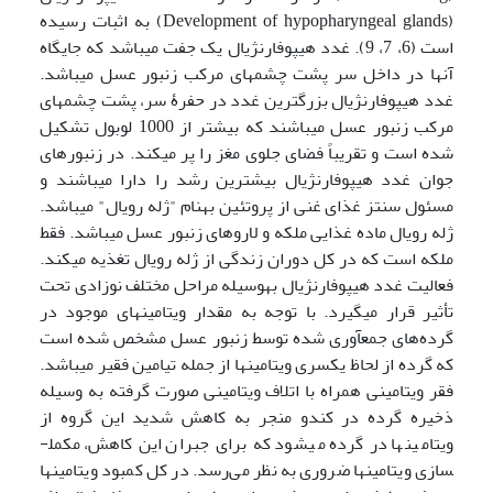
(Development of hypopharyngeal glands) به اثبات رسیده
است (6، 7، 9). غدد هیپوفارنژیال یک جفت می­باشد که جایگاه
آن­ها در داخل سر پشت چشم­های مرکب زنبور عسل می­باشد.
غدد هیپوفارنژیال بزرگ­ترین غدد در حفرۀ سر، پشت چشم­های
مرکب زنبور عسل می­باشند که بیشتر از 1000 لوبول تشکیل
شده است و تقریباً فضای جلوی مغز را پر می­کند. در زنبورهای
جوان غدد هیپوفارنژیال بیشترین رشد را دارا می­باشند و
مسئول سنتز غذای غنی از پروتئین به­نام "ژله رویال" می­باشد.
ژله رویال ماده غذایی ملکه و لاروهای زنبور عسل می­باشد. فقط
ملکه است که در کل دوران زندگی از ژله رویال تغذیه می­کند.
فعالیت غدد هیپوفارنژیال به­وسیله مراحل مختلف نوزادی تحت
تأثیر قرار می­گیرد. با توجه به مقدار ویتامین­های­ موجود در
گرده‌های جمع­آوری شده توسط زنبور عسل مشخص شده است
که گرده از لحاظ یک­سری ویتامین­ها از جمله تیامین فقیر می­باشد.
فقر ویتامینی همراه با اتلاف ویتامینی صورت گرفته به وسیله
ذخیره گرده­ در کندو منجر به کاهش شدید این گروه از
ویتامین­ها در گرده می­شود که برای جبران این کاهش، مکمل­
سازی ویتامین­ها ضروری به نظر می‌رسد. در کل کمبود ویتامین­ها