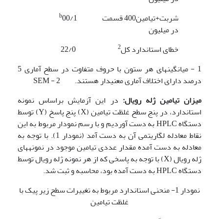
b
شربت+تیامین400 قسمت
00/1
در میلیون
2
خطای استاندارد کل
22/0
1 - میانگین­های هر ستون با حروف متفاوت در سطح آماری 5
درصد دارای اختلاف آماری معنی­دار هستند. 2 - SEM
میزان تیامین ژله رویال:
در این آزمایش براساس نمونه
استاندارد، در پنج سطح غلظت تیامین (X) پنج پاسخ­ (Y) توسط
دستگاه HPLC به دست آوردیم و با رسم نمودار مربوط به این
نقاط معادله لگاریتمی آن به دست آمد (نمودار 1). با توجه به
معادله به دست آمده مقدار عددی تیامین موجود در نمونه­های
ژله رویال (X) با توجه به پاسخی که از هر نمونه ژله رویال توسط
دستگاه HPLC به دست آمده بود، محاسبه و ثبت شد.
نمودار 1- منحنی استاندارد مربوط به تغییرات سطح زیر پیک با
غلظت تیامین