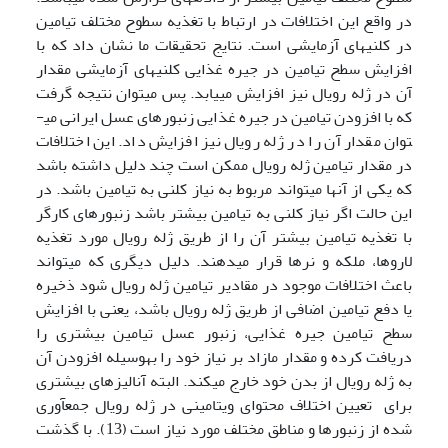
در واقع این اختلافات در ارتباط با تغذیه سطوح مختلف تیامین
در کلنی­های آزمایشی است. نتایج تحقیقات ما نشان داد که با
افزایش سطح تیامین در جیره غذایی کلنی­های آزمایشی مقدار
آن در ژله رویال نیز افزایش می­یابد. پس می­توان نتیجه گرفت
که با افزودن تیامین در جیره غذایی زنبورهای عسل ایرانی می­
توان مقدار آن را در ژله رویال نیز افزایش داد. این اختلافات
در مقدار تیامین ژله رویال ممکن است چند دلیل داشته باشد
که یکی از آن­ها می­تواند مربوط به نیاز کلنی به تیامین باشد. در
این حالت اگر نیاز کلنی به تیامین بیشتر باشد زنبورهای کارگر
با تغذیه تیامین بیشتر آن را از طریق ژله رویال مورد تغذیه
لاروها، ملکه و نرها قرار می­دهند. دلیل دیگری که می­تواند
باعث اختلافات موجود در مقادیر تیامین ژله رویال شود ذخیره
یا دفع تیامین اضافی از طریق ژله رویال ­باشد، یعنی با افزایش
سطح تیامین جیره غذایی، زنبور عسل تیامین بیشتری را
دریافت کرده و مقدار مازاد بر نیاز خود را به­وسیله افزودن آن
به ژله رویال از بدن خود خارج ­می­کند. البته آنالیزهای بیشتری
برای تعیین اختلاف محتوای ویتامینی در ژله رویال جمع­آوری
شده از زنبورها و مناطق مختلف مورد نیاز است (13). با گذشت