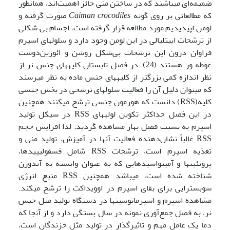
ضمیمه‌ای می­باشند که در ساختن منی حائز اهمیت‌اند، همانطور
که مطالعاتی بر روی گونه
Caiman crocodiles
صورت گرفته و
لومن اپیدیدیم مورد مطالعه قرار گرفته است، اجسام بی شکلی
از ترشحات اپیتلیالی در این لومن وجود دارد و سلول­های اسپرم
فراوان درون این ترشحات بی‌شکل روشن و ائوزین‌دوست
غوطه ور هستند (24). در فصل تابستان کلیه­های جنس نر از
نظر اندازه کمی بزرگتر از کلیه­های جنس ماده به نظر می­رسند
که می­توان دلیل آن را فعالیت سلول­های ترشحی در بخش جنسی
کلیه(RSS) دانست که هورمون جنسی ترشح می­کنند همچنین
در این فصل حداکثر تکوین لوله­های RSS در سیکل تولید
اسپرم به نسبت فصل بهار مشاهده گردید. لذا افزایش حجم
RSS غالباً نشان‌دهنده فعالیت آن­ها در آمیزش، تولید منی و
تغذیه اسپرم است، ترشحات RSS شامل فسفولیپیدها،
پروتئین­ها و آمینواسیدهایی که به عنوان وابسته به آندوژن
شناخته شده است، می­باشد همچنین RSS منبع انرژی
سوبسترایی برای بقای اسپرم در اوویداکت را ترشح می­کند.
مشاهده اسپرم و اسپرماتوسیت­ها در دستگاه تولید مثل جنس
نر، به فصل جمع‌آوری نمونه در سال بستگی دارد و از آنجا که
دما یک عامل مهم و تاثیرگذار در تولید مثل خزندگان است،