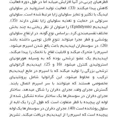
قطره­های چربی در آن­ها افزایش می­یابد اما در طول دوره فعالیت
کاهش پیدا می­کنند (33). فعالیت تولید استروئید در سلول­های
لیدیگ با تکثیر و تمایز سلول­های زایا مرتبط شده است، سلول­های
سرتولی در حمایت و تغذیه سلول­های زایا نقش دارند (35).
اپیدیدیم (Epididymis) را می­توان از نظر ریختی به چند بخش
مختلف تقسیم­بندی کرد، براساس نوع گونه، در ارتفاع سلول­های
پوششی و قطر مجرا می­تواند تنوع قابل توجهی داشته باشد
(26). در سوسماران اپیدیدیم باعث بالغ شدن اسپرم می­شود،
اسپرم را متحرک می­کند و قابلیت لقاح با تخمک را پیدا می­کند،
اپیدیدیم یک عضو ترشحی بوده که به وسیله هورمون­های
استروئیدی کنترل می­شود (16 و 25). اپیدیدیم گرانول­های
ترشحی بزرگی را تولید می­کند که با اسپرم در مایع اپیدیدیم
ترکیب و مخلوط می­شود، این گرانول­ها شامل پروتئین­های
مخصوصی هستند که می­توانند با سر اسپرم اتصال یابند.
گسترش مجرای ولف، مجرای دفران را شکل می­دهد، ساختار
مجرای دفران در سوسمارها یک ساختار ساده تشکیل شده از
لوله ای پیچیده با قطر متفاوت است که طول آن را یک لایه از
سلول پوشانده است (40). مجرای دفران در سوسمارها یک لوله
پیچیده است که اسپرم را از اپیدیدیم دریافت می­کند، تشریح