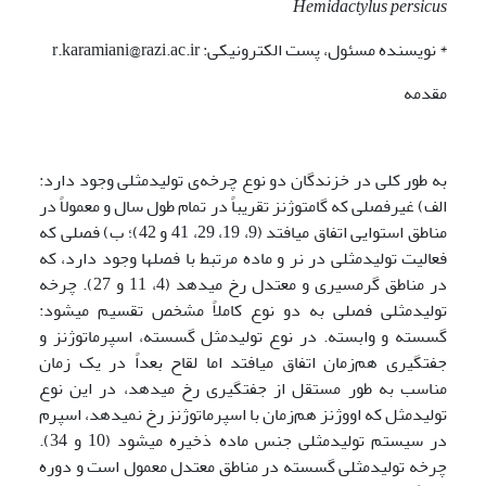
Hemidactylus persicus
* نویسنده مسئول، پست الکترونیکی: r.karamiani@razi.ac.ir
مقدمه
به طور کلی در خزندگان دو نوع چرخه‌ی تولیدمثلی وجود دارد:
الف) غیرفصلی که گامتوژنز تقریباً در تمام طول سال و معمولاً در
مناطق استوایی اتفاق می­افتد (9، 19، 29، 41 و 42)؛ ب) فصلی که
فعالیت تولیدمثلی در نر و ماده مرتبط با فصل­ها وجود دارد، که
در مناطق گرمسیری و معتدل رخ می­دهد (4، 11 و 27). چرخه
تولیدمثلی فصلی به دو نوع کاملاً مشخص تقسیم می­شود:
گسسته و وابسته. در نوع تولیدمثل گسسته، اسپرماتوژنز و
جفتگیری هم‌زمان اتفاق می­افتد اما لقاح بعداً در یک زمان
مناسب به طور مستقل از جفتگیری رخ می­دهد، در این نوع
تولیدمثل که اووژنز هم‌زمان با اسپرماتوژنز رخ نمی­دهد، اسپرم
در سیستم تولیدمثلی جنس ماده ذخیره می­شود (10 و 34).
چرخه تولیدمثلی گسسته در مناطق معتدل معمول است و دوره