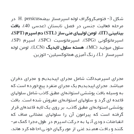
شکل 3- فتومیکروگراف لوله اسپرم­ساز بیضهH. persicus در
مرحله فعالیت جنسی در فصل تابستان (عدسی 40)،
بافت
بینابینی (
IT
)، لومن لوله­های منی ساز (
STL
) دم اسپرم (
SPT
)،
اسپرماتوگونی (SPG)، اسپرماتوسیت (SPC)، اسپرم (SP)،
سلول میوئید (MC)،
هسته سلول لایدیگ
(LCN)، لومن لوله
اسپرم­ساز (L)، رنگ آمیزی هماتوکسیلین- ائوزین.
مجرای اسپرمیداکت شامل مجرای اپیدیدیم و مجرای دفران
می­باشد. مجرای اپیدیدیم یک مجرای منفرد پیچ‌خورده است که
به وسیله بافت پوششی استوانه‌ای مطبق کاذب شامل سلول­های
قاعده ای گرد و سلول­های استوانه‌ای مفروش شده است. بافت
پوششی استوانه‌ای مطبق کاذب، بر روی یک لایه قاعده‌ای قرار
گرفته است که پیرامون آن را سلول­های عضلانی صاف که
انقباضات دودی آن­ها به حرکت اسپرم در طول مجرا کمک می­
کنند و بافت همبند غنی از مویرگ­های خونی احاطه کرده­اند،