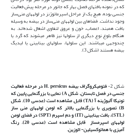
که در نمونه بافت­های فصل بهار که جانور در مرحله پیش فعالیت
جنسی بوده، هیچ یک از مراحل اسپرماتوژنز در لوله­های منی‌ساز
وجود نداشت. فضاهای بین لوله­های منی‌ساز در بیضه به وسیله
بافت همبند، اعصاب، خون و عروق لنفاوی اشغال شده‌اند. به
هنگام بلوغ نوع دیگری از سلول­ها نیز ظاهر می­شوند که گرد یا
چندوجهی می­باشند. این سلول­ها، سلول­های بینابینی یا لیدیگ
بیضه هستند (شکل 3).
شکل 2-
فتومیکروگراف بیضه
H. persicus
در مرحله فعالیت
جنسی در فصل تابستان. شکل
A
) نمایی با بزرگنمایی پایین که
تونیکا آلبوژینه آ (
TA
) قابل مشاهده است (عدسی 10). شکل
B
) تصویری با بزرگنمایی بالاتر که لومن لوله­های منی ساز
(
STL
)، بافت بینابینی (
IT
) و دم اسپرم (
SPT
) در فضای لومن
لوله­های
اسپرم­ساز قابل مشاهده است (عدسی 20). رنگ
آمیزی با هماتوکسیلین- ائوزین.