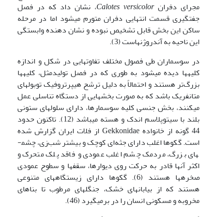
مجرای دفران
Calotes versicolor
، نشان داد که در فصل
جفتگیری قسمت انتهایی دفران متورم می­شود اما در مرحله
ساکن این بخش قابل تشخیص نبوده و نشان دهنده وابستگی
این ناحیه به آندروژن­هاست (3).
در سوسماران طی فصول مختلف تفاوت­هایی در شکل و اندازه
کلیه­ها دیده می­شود به طوری که در فصل تولیدمثل، کلیه­ها
بزرگ‌تر هستند و احتمالاً به دلیل ترشح هیپرتروفیک توبول­های
متانفریک باشد که به صورت بخش­هایی از دستگاه تناسلی عمل
می­کنند، بخش جنسی کلیه سوسمارها، دارای سلول­های ستونی
بلند با سیتوپلاسم اندک و هسته می­باشد (12). تاکنون حدود
44 گونه از خانواده Gekkonidae از فلات ایران گزارش شده
است. گکوها اغلب دارای جثه‌ای کوچک و بیشتر شب‌زی، چشم­
های بزرگ، مردمک چشم اغلب عمودی و فاقد پلک متحرک و
اکثر آن­ها قادر به حرکت روی دیوارها، سقف­ها و سطوح عمودی
صخره­ها هستند (6). گکوها دارای زیستگاه­های متنوعی
هستند که از بیابان­های خشک، جنگل­های مرطوب تا بناهای
مخروبه و مسکونی انسان را در برمی­گیرد (46).