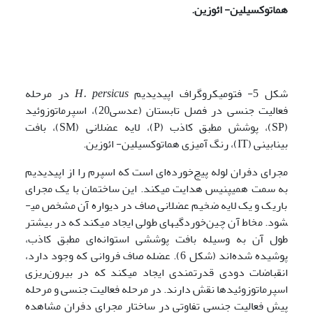
هماتوکسیلین- ائوزین.
شکل 5- فتومیکروگراف اپیدیدیم
H. persicus
در مرحله
فعالیت جنسی در فصل تابستان (عدسی20)، اسپرماتوزوئید
(SP)، پوشش مطبق کاذب (P)، لایه عضلانی (SM)، بافت
بینابینی (IT)، رنگ آمیزی هماتوکسیلین- ائوزین.
مجرای دفران لوله پیچ‌خورده‌ای است که اسپرم را از اپیدیدیم
به سمت همی­پنیس هدایت می­کند. این ساختمان با یک مجرای
باریک و یک لایه ضخیم عضلانی صاف در دیواره آن مشخص می­
شود. مخاط آن چین‌خوردگی­های طولی ایجاد می­کند که در بیشتر
طول آن به وسیله بافت پوششی استوانه‌ای مطبق کاذب،
پوشیده شده‌اند (شکل 6). عضله صاف فروانی که وجود دارد،
انقباضات دودی قدرتمندی ایجاد می­کند که در بیرون‌ریزی
اسپرماتوزوئیدها نقش دارند. در مرحله فعالیت جنسی و مرحله
پیش فعالیت جنسی تفاوتی در ساختار مجرای دفران مشاهده