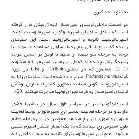
بحث و نتیجه گیری
در قسمت داخلی لوله­های اسپرم­ساز، لایه ژرمینال قرار گرفته
است که شامل سلول­های اسپرماتوگونی، اسپرماتوسیت اولیه،
اسپرماتوسیت ثانویه و اسپرماتوزوئید است، این سلول­های
زاینده که در چهار الی پنج ردیف سلولی مشاهده می­شوند، با
توجه به مرحله نمو بیضه از محیط تا لومن بر اساس درجه
رسیدگی توزیع شده‌اند که طی این مسیر اسپرم­ها بالغ می­شوند
(1، 2). همانطور که در تحقیقGribbins و Gist در مورد
گونه
Podarsis muralis
شرح داده شده است، سلول­های زایا به
اسپرماتوزوئید تکوین می­یابند به‌طوری که از لایه بازال پوشش
لوله­های اسپرم­ساز به طرف مجرای لوله­ها مهاجرت می­کنند (23).
اسپرماتوگونی­ها نیز در سراسر طول سال در بیضه­ها حضور
دارند و در مرحله فعالیت جنسی اوج اسپرماتوژنز توسط فعالیت
میتوزی و میوزی آن­ها رخ می­دهد همچنین در این مرحله وقایع
بلوغ اسپرمی رخ می­دهد که به یک انفجار انتشار اسپرم منتهی
می­شود. همچنین اسپرماتوسیت­های ثانویه به سمت داخلی (به