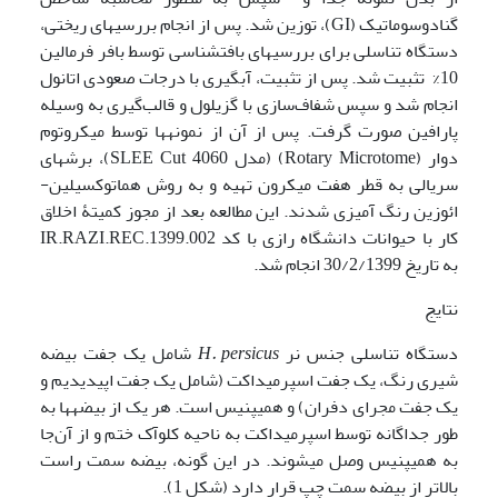
گنادوسوماتیک (GI)، توزین شد. پس از انجام بررسی­های ریختی،
دستگاه تناسلی برای بررسی­های بافت­شناسی توسط بافر فرمالین
10% تثبیت شد. پس از تثبیت، آبگیری با درجات صعودی اتانول
انجام شد و سپس شفاف‌سازی با گزیلول و قالب‌گیری به وسیله
پارافین صورت گرفت. پس از آن از نمونه­ها توسط میکروتوم
دوار (Rotary Microtome) (مدل SLEE Cut 4060)، برش­های
سریالی به قطر هفت میکرون تهیه و به روش هماتوکسیلین-
ائوزین رنگ آمیزی شدند. این مطالعه بعد از مجوز کمیتۀ اخلاق
کار با حیوانات دانشگاه رازی با کد IR.RAZI.REC.1399.002
به تاریخ 30/2/1399 انجام شد.
نتایج
دستگاه تناسلی جنس نر
H. persicus
شامل یک جفت بیضه
شیری رنگ، یک جفت اسپرمیداکت (شامل یک جفت اپیدیدیم و
یک جفت مجرای دفران) و همی­پنیس است. هر یک از بیضه­ها به
طور جداگانه توسط اسپرمیداکت به ناحیه کلوآک ختم و از آن‌جا
به همی­پنیس وصل می­شوند. در این گونه، بیضه سمت راست
بالاتر از بیضه سمت چپ قرار دارد (شکل 1).