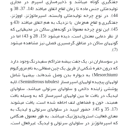
جفتگیری کوتاه می­باشد و ذخیره‌سازی اسپرم در مجاری
تولیدمثلی جنس ماده تا زمان لقاح اتفاق می­افتد (14، 37، 38 و
44). در نوع چرخه تولیدمثلی وابسته، اسپرماتوژنز، اووژنز،
جفتگیری و لقاح هم‌زمان یا نزدیک به هم اتفاق می­افتد (43 و
45). این نوع چرخه معمولاً در گونه‌های ساکن در محیط­هایی که
از نظر دمایی معتدل است، دیده می­شود (15، 28 و 43) اما در
گونه­های ساکن در مناطق گرمسیری فصلی نیز مشاهده می­شود
(7).
در سوسماران نر، یک جفت بیضه متراکم سفیدرنگ وجود دارد
که درون حفره شکمی از طریق یک چین صفاقی به نام مزورکیوم
(Mesorchium) به دیواره بدن وصل شده‌اند، بیضه­ها شامل
لوله­های پیچیده لوله­های اسپرم­ساز (Seminiferous tubules)، لایه
پوششی زاینده دائمی و سلول­های سرتولی می­باشد، سلول­های
لیدیگ در بافت ما بین لوله­های اسپرم­ساز که به وسیله بافت
همبند، خون و فضاهای لنف احاطه شده است، یافت می­شوند
(17، 35 و 45). حضور لیپید در سلول­های سرتولی و لیدیگ به
معنای فعالیت استروئیدوژنیک می­باشد، به طور معمول هنگامی
که اسپرماتوژنز در سلول­های سرتولی و لیدیگ غیرفعال است،