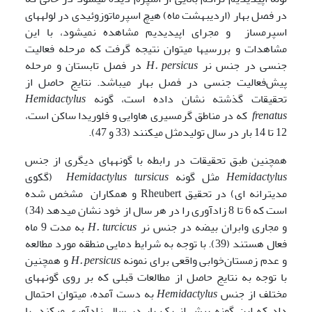
در فصل بهار (اردیبهشت ماه) هیچ اسپرماتوزوئیدی در لوله­های
اسپرم­ساز و مجرای اپیدیدیم مشاهده نمی­شود، با این
مشاهدات و بررسی­ها می­توان نتیجه گرفت که مرحله فعالیت
جنسی در جنس نر
H. persicus
در فصل تابستان و مرحله
پیش‌فعالیت جنسی در فصل بهار می­باشد.
نتایج حاصل از
تحقیقات گذشته نشان داده است، گونه
Hemidactylus
frenatus
که در مناطق گرمسیری هاوایی و فلوریدا ساکن است،
12 تا 14 بار در سال تولیدمثل می­کنند (33 و 47).
همچنین طبق تحقیقات در رابطه با گونه­های دیگری از جنس
Hemidactylus
مثل گونه
Hemidactylus tursicus
(گکوی
مدیترانه ای) در تحقیق Rheubert و همکاران مشخص شده
است که 6 تا 8 زادآوری را در هر سال از خود نشان می­دهد (34)
و مجاری وابران بیضه در جنس نر
H. turcicus
به مدت 9 ماه
فعال هستند (39).
با توجه به شرایط دمایی منطقه مورد مطالعه
و عدم زمستان‌خوابی واقعی برای نمونه
H. persicus
و همچنین
با توجه به نتایج حاصل از مطالعات قبلی که بر روی گونه­های
مختلف از جنس
Hemidactylus
به دست آمده، می­توان احتمال
داد که این گونه بیش از یک بار در سال زادآوری می­کند. با