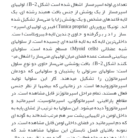
تعدادی لوله اسپرم­ساز اشغال شده است (شکل 2-B). لوله­های
اسپرم­ساز از یک پوشش از جنس بافت همبند رشته ای، یک
لایه قاعده­ای مشخص و یک پوشش زایا یا منی‌ساز تشکیل شده
اند. تونیکا پروپریای (Tunica propria) فیبری، لوله­های اسپرم­
ساز را در برگرفته و حاوی چندین لایه فیبروبلاست است.
داخلی‌ترین لایه که به لایه قاعده ای چسبیده است، از سلول­های
شبه عضلانی (Myoid cells) مسطح شده است. سلول­های
بینابینی قسمت عمده فضای میان لوله­های منی‌ساز را اشغال می­
کنند (شکل 2-B). بافت پوششی منی‌ساز حاوی دو نوع سلول
است: سلول­های سرتولی یا پشتیبان و سلول­هایی که دودمان
اسپرماتوژن را تشکیل می­دهند. کار این سلول­ها تولید
اسپرماتوزوئیدها است. در زمان­هایی که بیضه­ها از نظر جنسی
فعال هستند، تمام مراحل اسپرماتوژنز قابل مشاهده است. در
مقاطع پارافینی، اسپرماتوگونی، اسپرماتوسیت، اسپرماتید و
اسپرماتوزوآ دیده می­شود. این سلول­ها به ترتیب از غشای پایه به
داخل لومن در لایه­هایی پشت سر هم مرتب شده‌اند به گونه ای
که دم اسپرماتید در فضای داخلی لومن قابل مشاهده است. در
نمونه بافت­های فصل تابستان این سلول­ها مشاهده شد که
نشان‌دهنده مرحله فعالیت جنسی گونه مورد نظر بود درحالی