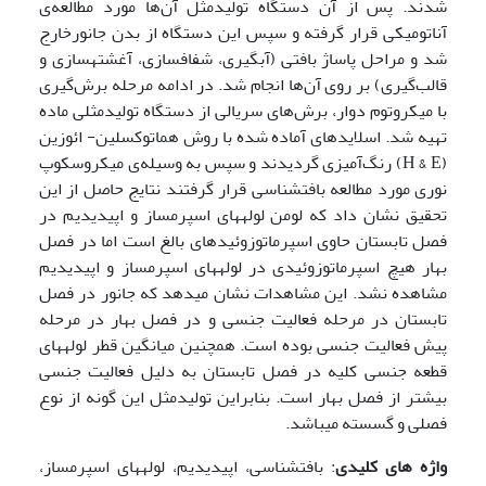
شدند. پس از آن دستگاه تولیدمثل آن‌ها مورد مطالعه‌ی
آناتومیکی قرار گرفته و سپس این دستگاه از بدن جانورخارج
شد و مراحل پاساژ بافتی (آبگیری، شفاف­سازی، آغشته­سازی و
قالب‌گیری) بر روی آن‌ها انجام شد. در ادامه مرحله برش‌گیری
با میکروتوم دوار، برش‌های سریالی از دستگاه تولیدمثلی ماده
تهیه شد. اسلایدهای آماده شده با روش هماتوکسلین- ائوزین
(H & E) رنگ‌آمیزی گردیدند و سپس به وسیله‌ی میکروسکوپ
نوری مورد مطالعه بافت­شناسی قرار گرفتند نتایج حاصل از این
تحقیق نشان داد که لومن لوله­های اسپرم­ساز و اپیدیدیم در
فصل تابستان حاوی اسپرماتوزوئیدهای بالغ است اما در فصل
بهار هیچ اسپرماتوزوئیدی در لوله­های اسپرم­ساز و اپیدیدیم
مشاهده نشد. این مشاهدات نشان می­دهد که جانور در فصل
تابستان در مرحله فعالیت جنسی و در فصل بهار در مرحله
پیش فعالیت جنسی بوده است. همچنین میانگین قطر لوله­های
قطعه جنسی کلیه در فصل تابستان به دلیل فعالیت جنسی
بیشتر از فصل بهار است. بنابراین تولیدمثل این گونه از نوع
فصلی و گسسته می­باشد.
واژه های کلیدی
: بافت­شناسی، اپیدیدیم، لوله­های اسپرم­ساز،