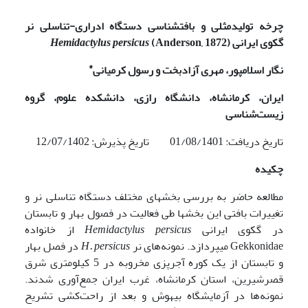
چرخه تولیدمثلی و بافت­شناسی دستگاه ادراری-تناسلی نر
گکوی ایرانی
(Anderson, 1872)
persicus
Hemidactylus
*
نگار اسلامپور، مهری آزادبخت و رسول کرمیانی
ایران، کرمانشاه، دانشگاه رازی، دانشکده علوم، گروه
زیست‌شناسی
تاریخ دریافت: 01/08/1401 تاریخ پذیرش: 12/07/1402
چکیده
مطالعه حاضر به بررسی بخش­های مختلف دستگاه تناسلی نر و
تغییرات بافتی این بخش­ها طی فعالیت در فصول بهار و تابستان
در گکوی ایرانی
Hemidactylus persicus
از خانواده
Gekkonidae می­پردازد. نمونه‌های نر
H. persicus
در فصل بهار
و تابستان از یک کوره آجرپزی مخروبه در 5 کیلومتری شرق
قصرشیرین، استان کرمانشاه، غرب ایران جمع‌آوری شدند.
نمونه‌ها در آزمایشگاه بیهوش و بعد از راحت‌کشی تشریح