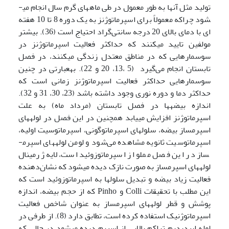
تولید مثل آن­ها به طور معمول در طی ماه­های گرم سال انجام می­
شود چراکه معمولاً برای اسپرماتوژنز به یک دوره 8 تا 10 هفته
ای با دمای بالای 20 درجه سانتی‌گراد احتیاج است (36). بیشتر
مولفین تایید می­کنند که حداکثر فعالیت اسپرماتوژنز در
سوسمارهایی که در مناطق معتدل زندگی می­کنند، در فصل
تابستان انجام می‌گیرد (5 ،13، 20 و 22). به­عبارتی در چنین
سوسمارهایی حداکثر فعالیت اسپرماتوژنز زمانی است که
حداکثر دما و دوره نوری وجود داشته باشد (23، 30، 31 و 32).
اندازه بیضه­ها در فصل تابستان (مرداد ماه) به علت
اسپرماتوژنز افزایش می­یابد همچنین در این فصل در لوله­های
اسپرم­ساز بیضه، سلول­های اسپرماتوگونی، اسپرماتوسیت اولیه،
اسپرماتوسیت ثانویه مشاهده می‌شود و لومن لوله­های اسپرم­
ساز در این فصل مملو از اسپرماتوزوئید است، لایه ژرمینال
لوله­های اسپرم­ساز به صورت نازک دیده می­شود که نشان‌دهنده
فعالیت زیاد بیضه و تبدیل سلول­ها به اسپرماتوزوئید است که
این مطلب با تحقیقات Colli و Pinho که از حجم بیضه، اندازه
پوشش و قطر لوله­های اسپرم­ساز به عنوان شاخص فعالیت
اسپرماتوژنیک استفاده کرده است، تطابق دارد (8). از طرفی در
لوله اپیدیدیم تراکم بالایی از اسپرم دیده می­شود در حالی که