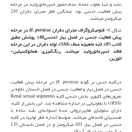
نشد و تنها تفاوت عمده، عدم حضور اسپرماتوزوئید در مرحله
پیش فعالیت جنسی بود. میانگین قطر مجرای دفران 210
میکرومتر می­باشد.
شکل 6-
فتومیکروگراف مجرای دفران
H. persicus
در مرحله
پیش فعالیت جنسی در فصل بهار (عدسی40). پوشش مطبق
کاذب (
P
)، لایه ماهیچه صاف (
SM
)، لوله دفران در این مرحله
فاقد اسپرماتوزوئید می­باشد، رنگ‌آمیزی هماتوکسیلین-
ائوزین.
درکلیه جنس نر گونه
H. persicus
در مرحله پیش فعالیت
جنسی در فصل بهار و فعالیت جنسی در فصل تابستان علاوه بر
نفرون‌های کلیوی، بخش جنسی کلیه (Renal sexual segments
(RSS)) با تفاوت­هایی در اندازه مشاهده شد. این بخش از کلیه،
دارای سلول­های هایپرتروفی شده استوانه‌ای بلند ساده با
هسته­های قاعده‌ای می­باشد. متوسط اندازه قطر لوله­ها در کلیه
جنسی در فصل بهار 103 میکرومتر و در فصل تابستان 135
میکرومتر بود (شکل 7 و 8).