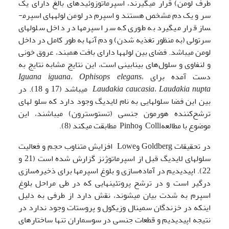
طرف لومن) قرار می­گیرند، اسپرماتوزوئیدهای بالغ دارای یک
سر و یک دم مشخص هستند و اسپرم در لومن لوله­های اسپرم­
ساز قرار می­گیرد به طوری که سر اسپرم­ها در داخل سلول­های
سرتولی (به منظور تغذیه شدن) و دم آن­ها به طور کامل در داخل
لومن می­باشد. فضای بین لوله­ها دارای بافت همبند، عروق خونی
و لنفاوی و سلول‌های بینابینی است، این نتایج مشابه نتایج به
دست آمده برای
،
Ophisops elegans
،
Iguana iguana
Laudakia nupta
،
Laudakia caucasia
می­باشد (17 و 18). در
بین این فضا سلول­هایی به نام لایدیگ وجود دارد که سلو ل­های
ترشح‌کننده هورمون جنسی (تستوسترون) می­باشند، این
موضوع با مطالعهColli وPinho مطابقت می­کند (8).
در تحقیقات Goldberg وLowe افزایش متناوب حجم و فعالیت
سلول­های لایدیگ قبل از اسپرماتوژنز گزارش شده است (21 و
22). اپیدیدیم در آماده‌سازی و بلوغ اسپرم­ها برای ذخیره‌سازی
درگیر است و در ترشح پروتئین­هایی که در طی مراحل بلوغ
اسپرم به شدت بیان می­شوند، نقش دارد از طرفی به دلیل
اینکه در خزندگان سمینال وزیکول و پروستات وجود ندارد در
نتیجه اپیدیدیم و قطعات جنسی در سوسماران تنها ساختارهای