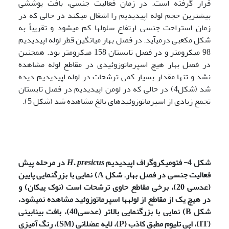
قرار گرفته است. در زمان فعالیت جنسی، بافت پوششی
بیشترین حجم لوله اپیدیدیم را اشغال می­کند در حالی که در
زمان استراحت جنسی ارتفاع سلول­ها کم می­شود و تقریباً به
شکل مکعبی درمی­آید. در فصل بهار میانگین قطر لوله اپیدیدیم
98 میکرومتر و در فصل تابستان 158 میکرومتر بود. همچنین
در فصل بهار هیچ اسپرماتوزوئیدی در مقاطع لوله مشاهده
نشد و تنها مقدار بسیار کمی ترشحات در لوله اپیدیدیم دیده
شد (شکل4) در حالی که در لومن اپیدیدیم در فصل تابستان
تجمع زیادی از اسپرماتوزوئیدهای بالغ مشاهده شد (شکل 5).
شکل 4- فتومیکروگراف اپیدیدیم
H. presicus
در مرحله پیش
فعالیت جنسی در فصل بهار. شکل
A
) نمایی با بزرگنمایی پایین
(عدسی 20)، برخی مقاطع حاوی ترشحات است (نوک پیکان) و
در هیچ یک از مقاطع از لوله­ها اسپرماتوزوئید مشاهده نمی­شود،
شکل
B
) نمایی با بزرگنمایی بالاتر (عدسی40)، بافت بینابینی
(
IT
)، اپی تلیوم مطبق کاذب (
P
)، لایه عضلانی (
SM
)، رنگ آمیزی