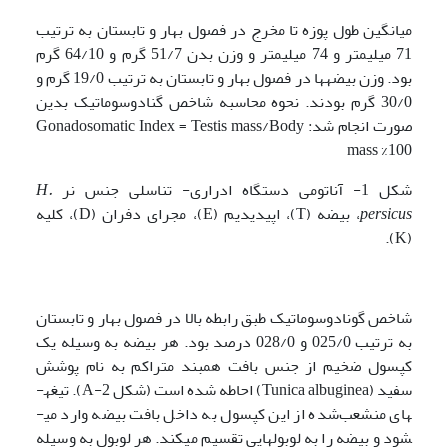
میانگین طول پوزه تا مخرج در فصول بهار و تابستان به ترتیب
71 میلی­متر و 74 میلی­متر و وزن بدن 51/7 گرم و 64/10 گرم
بود. وزن بیضه­ها در فصول بهار و تابستان به ترتیب 19/0 گرم و
30/0 گرم بودند. نحوه محاسبه شاخص گنادوسوماتیک بدین
صورت انجام شد: Gonadosomatic Index = Testis mass/Body
mass %100
شکل 1- آناتومی دستگاه ادراری- تناسلی جنس نر
H.
persicus
، بیضه (T)، اپیدیدیم (E)، مجرای دفران (D)، کلیه
(K).
شاخص گونادوسوماتیک طبق رابطه بالا در فصول بهار و تابستان
به ترتیب 025/0 و 028/0 درصد بود. هر بیضه به وسیله یک
کپسول ضخیم از جنس بافت همبند متراکم به نام پوشش
سفید (Tunica albuginea) احاطه شده است (شکل 2-A). تیغه­
های منشعب‌شده از این کپسول به داخل بافت بیضه وارد می­
شود و بیضه را به لوبول­هایی تقسیم می­کند. هر لوبول به وسیله