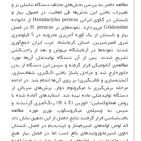
مطالعه حاضر به بررسی بخش‌های مختلف دستگاه تناسلی نر و
تغییرات بافتی این بخش‌ها طی فعالیت در فصول بهار و
تابستان در گکوی ایرانی Hemidactylus persicus از خانواده
Gekkonidae می‌پردازد. نمونه‌های نر H. persicus در فصل
بهار و تابستان از یک کوره آجرپزی مخروبه در 5 کیلومتری
شرق قصرشیرین، استان کرمانشاه، غرب ایران جمع‌آوری
شدند. نمونه‌ها در آزمایشگاه بیهوش و بعد از راحت‌کشی
تشریح شدند. پس از آن دستگاه تولیدمثل آن‌ها مورد
مطالعه‌ی آناتومیکی قرار گرفته و سپس این دستگاه از بدن
جانورخارج شد و مراحل پاساژ بافتی (آبگیری، شفاف‌سازی،
آغشته‌سازی و قالب‌گیری) بر روی آن‌ها انجام شد. در ادامه
مرحله برش‌گیری با میکروتوم دوار، برش‌های سریالی از
دستگاه تولیدمثلی ماده تهیه شد. اسلایدهای آماده شده با
روش هماتوکسلین- ائوزین (H & E) رنگ‌آمیزی گردیدند و
سپس به وسیله‌ی میکروسکوپ نوری مورد مطالعه
بافت‌شناسی قرار گرفتند نتایج حاصل از این تحقیق نشان داد
که لومن لوله‌های اسپرم‌ساز و اپیدیدیم در فصل تابستان
حاوی اسپرماتوزوئیدهای بالغ است اما در فصل بهار هیچ
اسپرماتوزوئیدی در لوله‌های اسپرم‌ساز و اپیدیدیم مشاهده