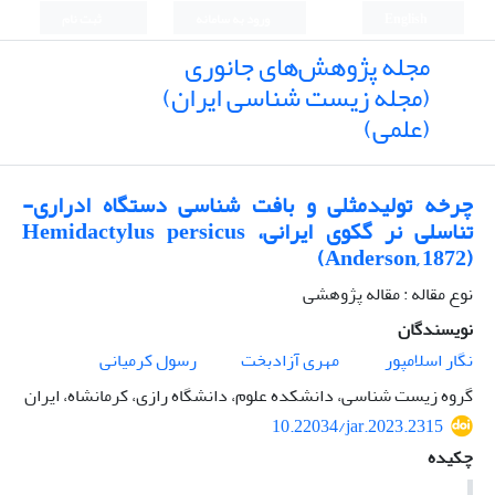
English
ورود به سامانه
ثبت نام
مجله پژوهش‌های جانوری
(مجله زیست شناسی ایران)
(علمی)
چرخه تولیدمثلی و بافت شناسی دستگاه ادراری-
تناسلی نر گکوی ایرانی، Hemidactylus persicus
(Anderson, 1872)
نوع مقاله : مقاله پژوهشی
نویسندگان
نگار اسلامپور
مهری آزادبخت
رسول کرمیانی
گروه زیست شناسی، دانشکده علوم، دانشگاه رازی، کرمانشاه، ایران
10.22034/jar.2023.2315
چکیده