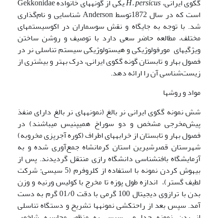
گکوی ایرانی،
H. persicus
یکی از گونه­های خانواده Gekkonidae
است که در سال 1872توسط Anderson شناسایی و نام‌گذاری
شد. با توجه به جایگاه و نقش سوسماران در اکوسیستم­های
مختلف، مطالعه حاضر سعی دارد با توصیف و روشن ساختن
ویژگی­های مورفولوژیکی و هیستولوژیکی سیستم تناسلی نر در
فصول بهار و تابستان گونه گکوی ایرانی، درک بهتر و بیشتری از
زیست‌شناسی آن را ارائه دهد.
مواد و روشها
شش نمونه گکوی ایرانی نر بالغ (نمونه­های نر بالغ دارای منفذ
پیش‌مخرجی مشخص و دو سوراخ همی­پنیس می­باشند) در
فصول بهار و تابستان از خرابه­های اطراف (کوره آجر‌پزی مخروبه)
شهرستان قصر‌شیرین استان کرمانشاه جمع‌آوری شده و به
آزمایشگاه بافت­شناسی دانشگاه رازی منتقل گردیدند. پس از
بیهوش کردن نمونه با استفاده از کلروفرم (5 سی­سی: شرکت
لطیف گستر)، اندازه طول پوزه تا مخرج با کولیس ورنیه و وزن
بدن با ترازوی دیجیتال 100 گرمی با دقت 01/0 گرم به دست
آمد. سپس بعد از راحت­کشی نمونه­ها تشریح و دستگاه تناسلی
از بدن نمونه جدا و سپس به منظور محاسبه شاخص