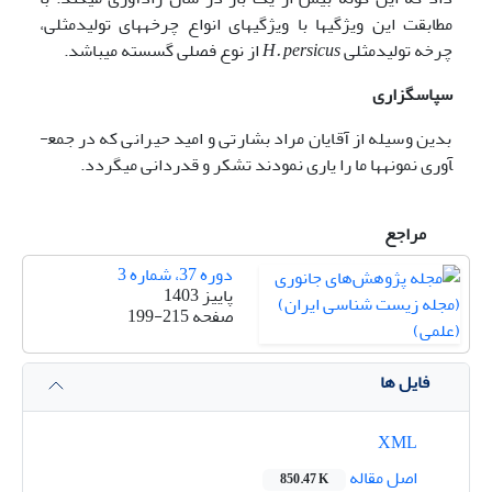
مطابقت این ویژگی­ها با ویژگی­های انواع چرخه­های تولیدمثلی،
چرخه تولیدمثلی
H. persicus
از نوع فصلی گسسته می­باشد.
سپاسگزاری
بدین وسیله از آقایان مراد بشارتی و امید حیرانی که در جمع­
آوری نمونه­ها ما را یاری نمودند تشکر و قدردانی می­گردد.
مراجع
دوره 37، شماره 3
پاییز 1403
صفحه
199-215
فایل ها
XML
اصل مقاله
850.47 K