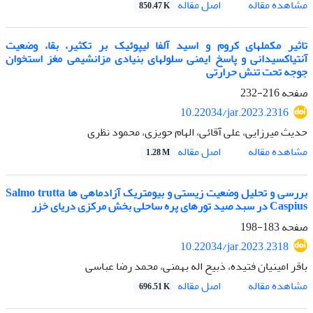
اصل مقاله
مشاهده مقاله
850.47 K
تاثیر مکمل‏های کروم و اسید آلفا لیپوئیک بر تکثیر، بقا، وضعیت
آنتی‏اکسیدانی و پاسخ ایمنی سلول‏های بنیادی مزانشیمی مغز استخوان
جوجه تحت تنش حرارتی
صفحه
216-232
10.22034/jar.2023.2316
حدیث میرزایی، علی آقائی، الهام حویزی، محمود نظری
اصل مقاله
مشاهده مقاله
1.28 M
بررسی و تحلیل وضعیت زیستی و بیومتریک آزادماهی ها Salmo trutta
Caspius در سبد صید تورهای پره ساحلی بخش مرکزی دریای خزر
صفحه
183-198
10.22034/jar.2023.2318
باقر امینیان فتیده، ذبیح اله بهمنی، محمد رضا عباسی
اصل مقاله
مشاهده مقاله
696.51 K