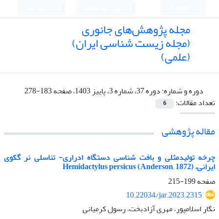
English
ورود به سامانه
ثبت نام
مجله پژوهش‌های جانوری
(مجله زیست شناسی ایران)
(علمی)
دوره و شماره:
دوره 37، شماره 3، پاییز 1403، صفحه 183-278
تعداد مقالات:
6
مقاله پژوهشی
چرخه تولیدمثلی و بافت شناسی دستگاه ادراری- تناسلی نر گکوی
ایرانی، Hemidactylus persicus (Anderson, 1872)
صفحه
199-215
10.22034/jar.2023.2315
نگار اسلامپور، مهری آزادبخت، رسول کرمیانی