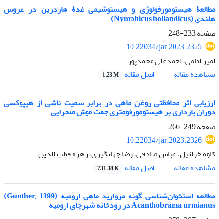
مطالعۀ هیستومورفولوژی و هیستوشیمی غدۀ هاردرین در عروس
هلندی (Nymphicus hollandicus)
صفحه
233-248
10.22034/jar.2023.2325
امیر امامی، احمدعلی محمدپور
اصل مقاله
مشاهده مقاله
1.23 M
ارزیابی اثر محافظتی روغن ماهی در برابر سمیت ناشی از هیپوکسی
دوران بارداری بر هیستومورفومتری جفت موش صحرایی
صفحه
249-266
10.22034/jar.2023.2326
کاوه خزائیل، عباس صادقی، رضا جهانگیری، زهره قطب الدین
اصل مقاله
مشاهده مقاله
731.38 K
مطالعه استخوان‌شناسی گونه مروارید ماهی ارومیه (Gunther, 1899)
Acanthobrama urmianus در رودخانه شهرچای ارومیه