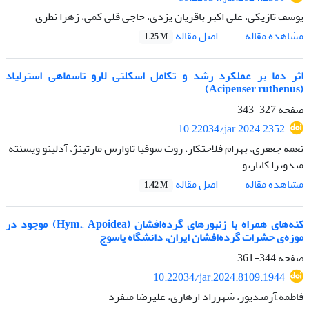
یوسف تازیکی، علی اکبر باقریان یزدی، حاجی قلی کمی، زهرا نظری
اصل مقاله
مشاهده مقاله
1.25 M
اثر دما بر عملکرد رشد و تکامل اسکلتی لارو تاسماهی استرلیاد
(Acipenser ruthenus)
صفحه
327-343
10.22034/jar.2024.2352
نغمه جعفری، بهرام فلاحتکار، روت سوفیا تاوارس مارتینژ، آدلینو ویسنته
مندونزا کاناریو
اصل مقاله
مشاهده مقاله
1.42 M
کنه‌های همراه با زنبورهای گرده‌افشان (Hym., Apoidea) موجود در
موزه‌ی حشرات گرده‌افشان ایران، دانشگاه یاسوج
صفحه
344-361
10.22034/jar.2024.8109.1944
فاطمه َآرمندپور، شهرزاد ازهاری، علیرضا منفرد