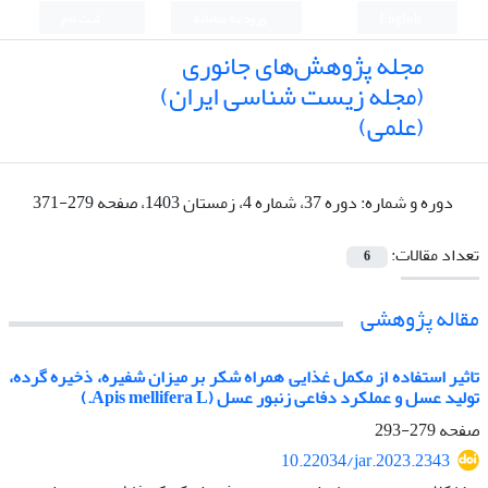
English
ورود به سامانه
ثبت نام
مجله پژوهش‌های جانوری
(مجله زیست شناسی ایران)
(علمی)
دوره و شماره:
دوره 37، شماره 4، زمستان 1403، صفحه 279-371
تعداد مقالات:
6
مقاله پژوهشی
تاثیر استفاده از مکمل غذایی همراه شکر بر میزان شفیره، ذخیره گرده،
تولید عسل و عملکرد دفاعی زنبور‌ عسل (Apis mellifera L.)
صفحه
279-293
10.22034/jar.2023.2343