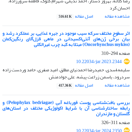
رضا کلاته، بهروز دستار، احمد ندیمی، شهرام کتوک، فاطمه سرورزاده،
احسان کرد
اصل مقاله
مشاهده مقاله
516.61 K
اثر سطوح مختلف سرکه سیب موجود در جیره غذایی، بر عملکرد رشد و
بیان برخی ژن‌های آنتی‌اکسیدانی در ماهی قزل‌آلای رنگین‌کمان
(Oncorhynchus mykiss) مبتلا به کبد چرب غیرالکلی
صفحه
294-310
10.22034/jar.2023.2344
سلیمه ََُِاسدی، حمیدرضا احمدنیای مطلق، امید صفری، حامد وردست زاده
سردرود، یاسمن زراعت پیشه، علی جوادمنش
اصل مقاله
مشاهده مقاله
417.36 K
بررسی بافت‌شناسی پوست قورباغه آبی (Pelophylax bedriagae) و
رابطه ساختارشناسی آن با شرایط اکولوژیکی مختلف در استان‌های
گلستان و مازندران
صفحه
311-326
10.22034/jar.2024.2350