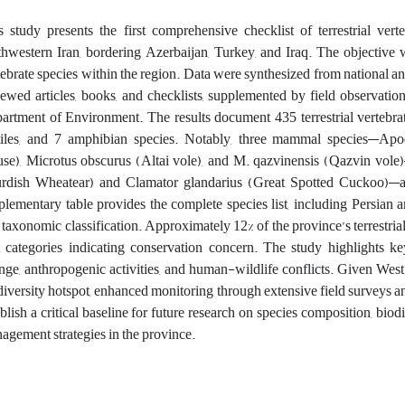
s study presents the first comprehensive checklist of terrestrial vert
thwestern Iran, bordering Azerbaijan, Turkey, and Iraq. The objective w
tebrate species within the region. Data were synthesized from national and 
iewed articles, books, and checklists, supplemented by field observati
artment of Environment. The results document 435 terrestrial vertebra
tiles, and 7 amphibian species. Notably, three mammal species—Apo
se), Microtus obscurus (Altai vole), and M. qazvinensis (Qazvin vo
rdish Wheatear) and Clamator glandarius (Great Spotted Cuckoo)—are 
plementary table provides the complete species list, including Persian 
 taxonomic classification. Approximately 12% of the province’s terrestria
t categories indicating conservation concern. The study highlights key
nge, anthropogenic activities, and human-wildlife conflicts. Given West
diversity hotspot, enhanced monitoring through extensive field surveys 
blish a critical baseline for future research on species composition, biodi
agement strategies in the province.