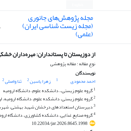
English
مجله پژوهش‌های جانوری
(مجله زیست شناسی ایران)
ص
(علمی)
از دوزیستان تا پستانداران: مهره‌داران خشک
نوع مقاله : مقاله پژوهشی
نویسندگان
2
2
1
احمد محمودی
زهرا یاسین
ثنا واصلی
1
گروه علوم زیستی،، دانشکده علوم، دانشگاه ارومیه
2
گروه علوم زیستی، دانشکده علوم، دانشگاه ارومیه، ار
3
دبیرستان استعدادهای درخشان شهید بهشتی، شهرستا
4
گروه صنایع غذایی، دانشکده کشاورزی، دانشگاه ارومیه
10.22034/jar.2026.8645.1998