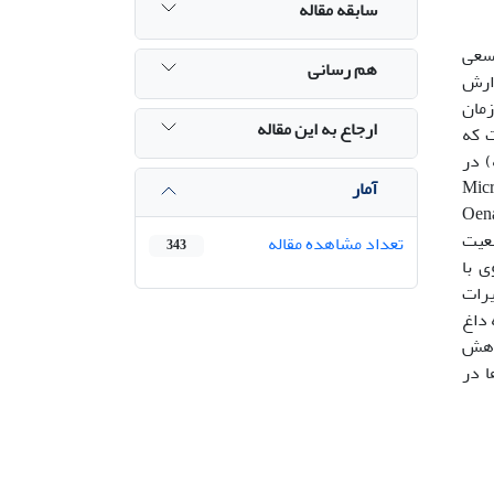
سابقه مقاله
 سعی
هم رسانی
زارش
زمان
ارجاع به این مقاله
ی است که
گروه‌ها بوده و خزندگان (46 گونه) و دوزیستان (7 گونه) در
دندان‌پهن شرقی (Apodemus mystacinus) ، وُل آلتای (Microtus
آمار
ی خالدار (Clamator glandarius) و چکچک کُردی (Oenanthe
ضعیت
تعداد مشاهده مقاله
343
به نحوی با
یرات
 داغ
ژوهش
ا در