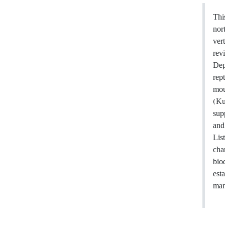
Thi
nor
ver
rev
Dep
rep
mou
(Ku
sup
and
Lis
cha
bio
esta
man