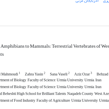
‌زی
آذربایجان غربی
Amphibians to Mammals: Terrestrial Vertebrates of West
ts
1
2
2
3
 Mahmoudi
Zahra Yasin
Sana Vaseli
Aziz Ozar
Behzad 
ment of Biology, Faculty of Science, Urmia University, Urmia, Iran
ment of Biology, Faculty of Science, Urmia University, Urmia, Iran
 Beheshti High School for Brilliant Talents, Naqadeh County, West Aze
ment of Food Industry, Faculty of Agriculture, Urmia University, Urmia,