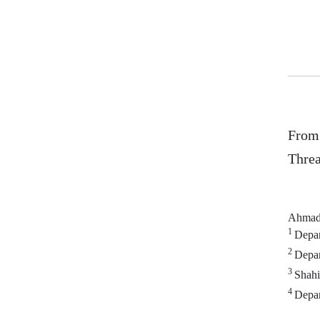
From 
Threa
Ahmad
1
Depart
2
Depart
3
Shahid
4
Depart