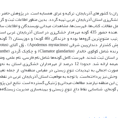
یران با کشورهای آذربایجان، ترکیه و عراق همسایه است. در پژوهش حاضر
شکی‌زی استان آذربایجان غربی تهیه گردد. بدین منظور اطلاعات ثبت و گ
مل مقالات، کتاب‌ها، فهرست‌ها، مشاهدات میدانی نویسندگان و اطلاعات سا
حفاظت محیط زیست گردآوری شدند. نتایج نشان‌دهنده حضور 435 گونه مهره‌دار خشکی‌زی در استان آذربایجان غرب
پرندگان (316 گونه) و پستانداران (66 گونه) به‌ترتیب متنوع‌ترین 
رتبه‌های بعدی قرار دارند. سه پستاندار شامل موش کشتزار 
obscurus) و وُل قزوین (M. qazvinensis)، و دو پرنده شامل کوکو
ویسندگان در استان ثبت شدند. فهرست کامل گونه‌ها شامل نام فارسی، نام علمی، و
فهرست سُرخ جهانی، و رده‌بندی بصورت فایل ضمیمه ارائه شد. حدودا 12 درصد از مهره‌داران خشکی‌زی استان 
ورت اجمالی به تهدیدات تنوع زیستی در مقیاس منطقه‌ای، از جمله تغی
وحش نیز پرداخته‌است. با توجه به موقعیت استان آذربایجان غربی در نقطه
ان این منطقه نیازمند مطالعات میدانی و ژنتیکی گسترده است. نتایج این پ
ای گونه‌ای، شناسایی نقاط داغ تنوع زیستی و بهینه‌سازی مدیریت زیستگاه‌ه