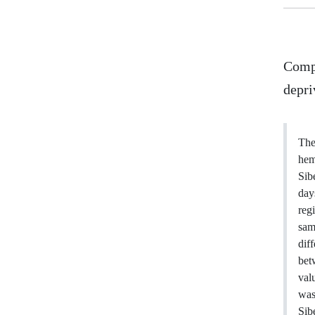
Compa
depri
The
hem
Sib
day
reg
sam
dif
bet
val
was
Sib