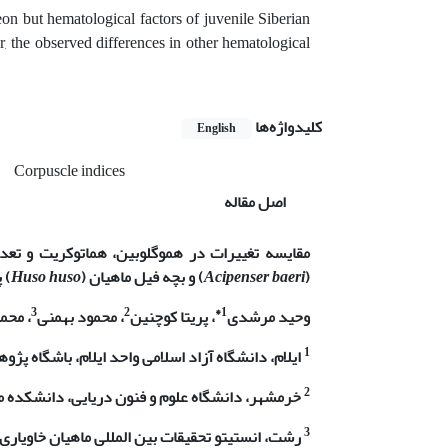
on but hematological factors of juvenile Siberian
r, the observed differences in other hematological
کلیدواژه‌ها
English
Corpuscle indices
اصل مقاله
مقایسه تغییرات در هموگلوبین، هماتوکریت و تعد
(
Acipenser baeri
) و بچه فیل ماهیان (
Huso huso
) 
3
2
1*
وحید مرشدی
، پریتا کوچنین
، محمود بهمنی
،
محمد
1
ایلام، دانشگاه آزاد اسلامی واحد ایلام، باشگاه پژ
2
خرمشهر، دانشگاه علوم و فنون دریایی، دانشکده من
3
رشت، انستیتو تحقیقات بین المللی ماهیان خاویاری