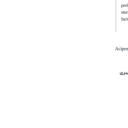
per
stu
fac
Acipen
یبری