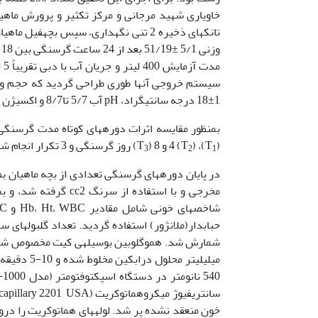
مد
سیستم خروجی آنها طوری طراحی گردید که حجم و ار
1±18 درجه سانتی­گراد، pH آب 5/7 تا8/7 و اکسیژن محلول بین 5/8 تا 9 میلی­گرم در لیتر در نوسان بود.
(T
)، 4 (T
) و 8 (T
) روز گرسنگی و 3 تکرار انجام شد.
3
2
1
در پایان دوره­های گرسنگی تعدادی از بچه ماهیان بط
مخرجی و با استفاده ا
حبابدار(ملانژور) استفاده گردید. تعداد گلبول­های س