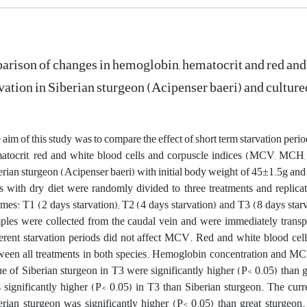
rison of changes in hemoglobin, hematocrit and red and 
vation in Siberian sturgeon (Acipenser baeri) and culture
 aim of this study was to compare the effect of short term starvation per
atocrit, red and white blood cells and corpuscle indices (MCV, MC
erian sturgeon (Acipenser baeri) with initial body weight of 45±1.5g and 
s with dry diet were randomly divided to three treatments and replicat
imes: T1 (2 days starvation); T2 (4 days starvation) and T3 (8 days starv
ples were collected from the caudal vein and were immediately transpor
ferent starvation periods did not affect MCV. Red and white blood cells
ween all treatments in both species. Hemoglobin concentration and 
ue of Siberian sturgeon in T3 were significantly higher (P< 0.05) than 
 significantly higher (P< 0.05) in T3 than Siberian sturgeon. The curre
erian sturgeon was significantly higher (P< 0.05) than great sturgeon.