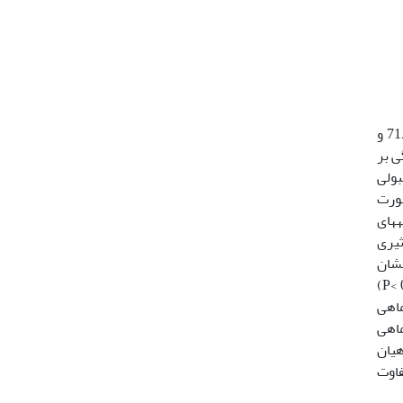
بمنظور مقایسه زمان­های مختلف گرسنگی در بچه تاس ماهیان سیبری و فیل ماهیان پرورشی با میانگین وزنی بترتیب83/0± 71/19 و
 گرسنگی بر
د (WBC) و شاخص­های گلبولی
س بصورت
ه­های
ثیری
بول­های سفید و قرمز در هر سه تیمار بین هر دو گونه اختلاف معنی­دار (05/0 >P) نشان
داد. غلظت هموگلوبین و شاخص MCHC در تیمار 2 و 3 و شاخص MCH در تیمار 3 در تاس ماهی سیبری بطور معنی­داری (05/0 >P)
05/ >P) بالاتر از تاس ماهی
تر از فیل ماهی
یان
فاوت