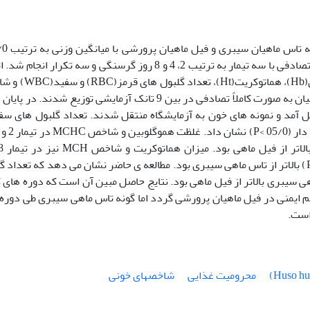
71/19 و 5/1± 45 گرم آزمایشی در قالب طرح کامل تصادفی با سه تیمار به ترتیب 2، 4 و 8 روز گرسنگی و سه تکرار ان
گرسنگی بر روی فاکتورهای خونی شامل هموگلوبین(Hb)، هماتوکریت(
های گلبولی(MCV,MCH,MCHC) بررسی شد. ماهیان به صورت کاملاً تصادفی در بین 9 تانک آزمایشی توزیع شدند. د
 آمد و نمونه های خون به آزمایشگاه منتقل شدند. تعداد گلبول های سف
گرسنگی در فیل ماهی به صورت معنی دار (05/0 >P) بالاتر از تاس ماهی سیبری بود. مطالعه ی حاضر نشان می دهد که تعدا
معنی داری (05/0>P) در تاس ماهی سیبری بالاتر از فیل ماهی بود. نتایج حاصل مبین آن است که دوره های
منی در فیل ماهیان پرورشی گردد اما گونه تاس ماهی سیبری طی دوره
است.
محرومیت غذایی
شاخصهای خونی