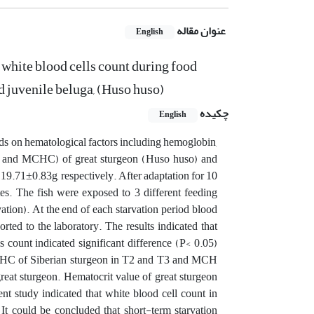
عنوان مقاله
English
white blood cells count during food
d juvenile beluga, (Huso huso)
چکیده
English
iods on hematological factors including hemoglobin,
H, and MCHC) of great sturgeon (Huso huso) and
19.71±0.83g, respectively. After adaptation for 10
es. The fish were exposed to 3 different feeding
ation). At the end of each starvation period blood
ted to the laboratory. The results indicated that
 count indicated significant difference (P< 0.05)
MCHC of Siberian sturgeon in T2 and T3 and MCH
great sturgeon. Hematocrit value of great sturgeon
nt study indicated that white blood cell count in
 It could be concluded that short-term starvation