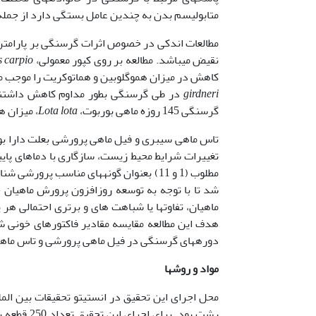
متابولیسم بدن به چندین عامل بستگی دارد از جمله گو
مطالعات اندکی در خصوص اثرات گرسنگی بر پارامتره
نقیض می­باشد. مطالعه بر روی کپور معمولی،
 carpio
کاهش در میزان هموگلوبین و هماتوکریت را موجب می­شود (17). Kawatsu در سال 1966 گزارش داد که گلبول
girdneri
گرسنگی 145 روزه ماهی بوربوت،
Lota lota
، میزان ه
تاس ماهی سیبری و فیل ماهی پرورشی بعلت دارا ب
تغییرات شرایط محیط زیست، سازگاری با دماهای پای
مطلوب (1 و 11) بعنوان گونه­های مناسب پر
شد تا با توجه به توسعه روزافزون پرورش ماهیان خ
ماهیان، تفاوت­ها یا شباهت های و برتری احتمالی ه
دوره­های گرسنگی در فیل ماهی پرورشی و تاس ماهی
مواد و روشها
رشت بود. ب