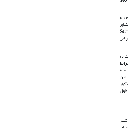
ضد و
1 نشان داده است که گرسنگی 7 هفته­ای
Sal
ه در طول دوره­ی
ت به
رایط
ایسه
 این
ذکور
RBC, WBC, Ht و شاخص­های گلبولی (MCH, MCV, MCHC) در طول
ع در جوار سد سنگر در 20 کیلومتری شهر
ماهیان