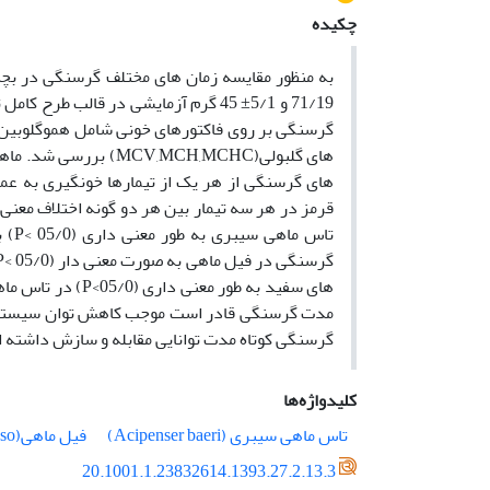
چکیده
های گرسنگی از هر یک از تیمارها خونگیری به عمل
های سفید به طور 
مدت گرسنگی قادر است موجب کاهش توان سیستم ای
گرسنگی کوتاه مدت توانایی مقابله و سازش داشته 
کلیدواژه‌ها
تاس ماهی سیبری (Acipenser baeri)
فیل ماهی(Huso huso)
20.1001.1.23832614.1393.27.2.13.3