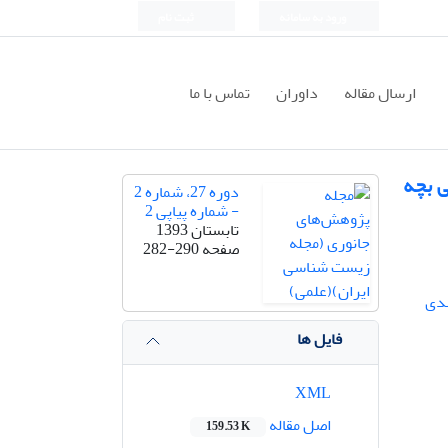
ورود به سامانه
ثبت نام
ارسال مقاله
داوران
تماس با ما
ی بچه
دوره 27، شماره 2
- شماره پیاپی 2
تابستان 1393
صفحه
282-290
دی
فایل ها
XML
اصل مقاله
159.53 K