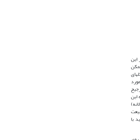
ک را Starvation می نامند. در این
ممکن
­های
F معروف است، غذای مورد
رجیح
 این
انه)
طبیعت
د با
 روی