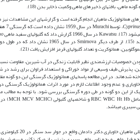
نه ماهی، بافت­های ذخیره­ای ماهی وکمیت ذخایر بدن (18).
ای هماتولوژیک ماهیان انجام گرفته است و گزارش­های این مشاهدات نیز 
Cyprinus
، توسط Murachi در سال 959
­های سفید ماهی
mo
در طی گرسنگی بطور مداوم کاهش داشتند (15). از طرف دیگر Smirnova در سال 1965 نشان داد ک
موگلوبین، هماتوکریت و تعداد گلبول­های قرمز افزایش یافت (21).
ودن خصوصیات ارزشمندی نظیر قابلیت زندگی در آب شیرین، مقاومت نسب
ین، پذیرش طیف وسیعی از مواد خوراکی و استعداد فراوان برای رشد در ش
ورشی شناخته شده­اند. در این مطالعه پاسخ­های هماتولوژیک گرسنگی این دو گونه مق
اویاری و عدم وجود اطلاعات لازم در مورد اثرات هماتولوژیک گرسنگی در
ر یک از این دو گونه در طی دوره گرسنگی بررسی شود. با توجه به مطالب م
هدف این مطالعه مقایسه مقادیر فاکتورهای خونی شامل , Hb
 سیبری می­باشد.
محل اجرای این تحقیق در انستیتو تحقیقات بین المللی ماهیان خاویاری دکتر دادمان واق
رای اجرای این تحقیق تعداد 250 قطعه بچه فیل ماهی و بچه تاس ماهی سیبری بترتیب از مرکز تکثیر و پرورش 