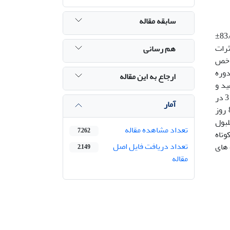
سابقه مقاله
به منظور مقایسه زمان های مختلف گرسنگی در بچه تاس ماهیان سیبری و فیل ماهیان پرورشی با میانگین وزنی به ترتیب 83/0±
جام شد. اثرات
هم رسانی
Ht)، تعداد گلبول های قرمز(RBC) و سفید(WBC) و شاخص
ر پایان دوره
ارجاع به این مقاله
ید و
قرمز در هر سه تیمار بین هر دو گونه اختلاف معنی دار (05/0 >P) نشان داد. غلظت هموگلوبین و شاخص MCHC در تیمار 2 و 3 در
آمار
تاس ماهی سیبری به طور معنی داری (05/0 >P) بالاتر از فیل ماهی بود. میزان هماتوکریت و شاخص MCH نیز در تیمار 8 روز
د گلبول
تعداد مشاهده مقاله
7,262
 کوتاه
تعداد دریافت فایل اصل
 های
2,149
مقاله