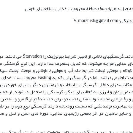
)، فیل ماهی(
Huso huso
)، محرومیت غذایی، شاخصهای خونی
در منابع مختلف گرسنگی را بدو صورت تعریف کرده­اند. گرسنگی­های ناشی از تغییر شرایط بیولوژی
ای غذایی مواجه می­شود، که تمایل بمصرف غذا دارد. این نوع گرسنگی 
وتاه و موقتی (بعلت شرایط حاد آب و هوایی)، طولانی و موقت (بعلت سیکل
فصلی) و طولانی و پی در پی (بعلت تغییرات طولانی مدت اقلیمی) باشد. اما در گرسنگی­هایی که به asting
کانیسم­های داخلی گرسنگی را انتخاب و فرصت­های دیگر را برای خوردن ت
صیص زمان و انرژی به فعالیتهای دیگر، گرسنگی را متحمل می­شوند. از جمله
ی و رفتارهای مختلف تولیدمثلی (جستجو برای جفت، دفاع از قلمرو و ساختن ل
هیان خاویاری با توجه به مهاجرت تولیدمثلی که بسمت رودخانه دارند گرسنگی نوع دوم را در 
 و سایر ماهیان در اثر بعضی رژیم­های غذایی، دوره های حمل و نقل و صی
 ماهیان و حتی در بین گونه­های مختلف متفاوت است. اثرات گرسنگی بر