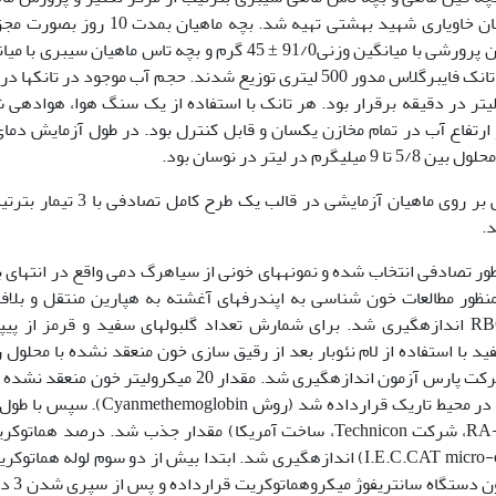
خاویاری شهید مرجانی و مرکز تکثیر و پرورش ماهیان خاویاری شهید بهشتی تهیه شد. بچه ماهیان 
تانک­های ذخیره 2 تنی نگهداری، سپس بچه­فیل ماهیان پرورشی با میانگین وزنی­91/0 ± 45 گرم و بچه تاس ماهیان سیب
وزنی 5/1 ±51/19 بعد از 24 ساعت گرسنگی بین 18 تانک فایبرگلاس مدور 500 لیتری توزیع شدند. حجم آب موجود در تانک
ت آزمایش 400 لیتر و جریان آب با دبی تقریباً 5 لیتر در دقیقه برقرار بود. هر تانک با استفاده از یک سنگ هوا، هواد
تفاع آب در تمام مخازن یکسان و قابل کنترل بود. در طول آزمایش دما
ور تصادفی انتخاب شده و نمونه­های خونی از سیاهرگ دمی واقع در انتهای با
ز سرنگ cc2 گرفته شد، و بمنظور مطالعات خون شناسی به اپندرفهای آغشته به هپارین منتقل و بلا
شاخصهای خونی شامل مقادیر Hb، Ht، WBC و RBC اندازه­گیری شد. برای شمارش تعداد گلبول­های سفید و قرمز از پی
فید با استفاده از لام نئوبار بعد از رقیق سازی خون منعقد نشده با محلول
میلی­لیتر محلول درابکین مخلوط شده و 10-5 دقیقه در محیط تاریک قرارداده شد (روش moglobin
540 نانومتر در دستگاه اسپکتوفتومتر (مدل RA-1000، شرکت Technicon، ساخت آمریکا) مقدار جذب شد. درصد هما
سانتریفیوژ میکروهماتوکریت (I.E.C.CAT micro-capillary 2201, USA) اندازه­گیری شد. ابتدا بیش از دو سوم لوله هما
خون منعقد نشده پر شد. لوله­های همات