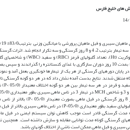
هش های خلیج فارس
5/1± 45 گرم آزمایشی در قالب طرح کامل تصادفی با سه تیمار بترتیب 2، 4 و 8 روز گرسنگی و سه تکرار انجام شد. اثرات
روی فاکتورهای خونی شامل هموگلوبین (Hb)، هماتوکریت (Ht)، تعداد گلبول­های قرمز (RBC) و سفی
(MCV,MCH,MCHC) بررسی شد. ماهیان در ابتدا بمدت 10 روز دوران سازگاری با غذای کنستانتره را گذراندند و سپ
شی توزیع شدند. در پایان دوره­های گرسنگی از هر یک از تیمارها خونگیری بعمل آمد و نمون
شگاه منتقل شدند. نتایج بدست آمده نشان داد که در هر دو گونه گرسنگی تا
بر روی حجم متوسط گلبولی ندارد. تعداد گل
بالاتر از فیل ماهی بود. میزان هماتوکریت در تیمار 8 روز گرسنگی در فیل ماهی بصورت معنی­دار (0
سیبری بود. مطالعه­ی حاضر نشان می­دهد که تعداد گلبول­های سفید بطور معنی­داری (05/0>P) در تاس ماهی سیبری بالا
تاه مدت گرسنگی قادر است موجب کاهش توان سیستم ایمنی در فیل ماه
­های گرسنگی کوتاه مدت توانایی مقابله و سازش داشته است. همچنین ت
سیبری و فیل ماهی ممکن است ناشی از اختلاف گونه­ای باشد.