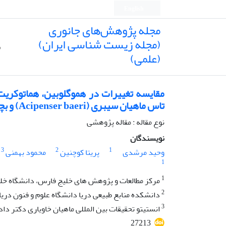
English
مجله پژوهش‌های جانوری
(مجله زیست شناسی ایران)
ص
(علمی)
مقایسه تغییرات در هموگلوبین، هماتوکریت
تاس ماهیان سیبری (Acipenser baeri) و بچه فیل ماهیان (Huso huso) پرورشی
نوع مقاله : مقاله پژوهشی
نویسندگان
3
2
1
وحید مرشدی
پریتا کوچنین
محمود بهمنی
1
1
مرکز مطالعات و پژوهش های خلیج فارس، دانشگاه خل
2
دانشکده منابع طبیعی دریا دانشگاه علوم و فنون دری
3
انستیتو تحقیقات بین المللی ماهیان خاویاری دکتر دا
27213