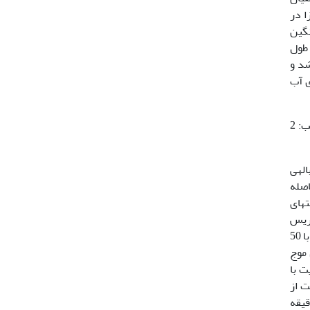
بمدت 10 روز بصورت مجزا در
ری با میانگین
­ها در طول
هی شد و
ی آب
بمنظور مقایسه اثرات دوره­های کوتاه مدت گرسنگی بر روی ماهیان آزمایشی در قالب یک طرح کامل تصادفی با 3 تیمار بترتیب: 2
له­ی
فاصله
پت­های
 ریس
شمارش شد. هموگلوبین بوسیله­ی کیت مخصوص شرکت پارس آزمون اندازه­گیری شد. مقدار 20 میکرولیتر خون منعقد نشده با 50
Cyanmethe). سپس با طول موج
توکریت با
توکریت از
وکریت را درون دستگاه سانتریفوژ میکروهماتوکریت قرارداده و پس از سپری شدن 3 دقیقه