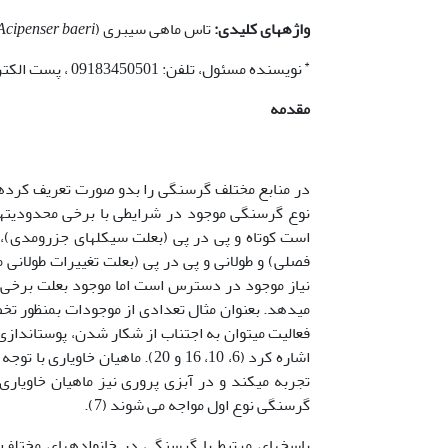
واژه­های کلیدی:
تاس ماهی سیبری (
Acipenser baeri
*
نویسنده مسئول، تلفن: 09183450501 ، پست الکترونیکی: V.morshedi@gmail.com
مقدمه
نوع گرسنگی موجود در شرایطی با برخی محدودیت­ه
است کوتاه و پی در پی (بعلت سیکل­های جزرومدی)، ک
نیاز موجود در دسترس است اما موجود بعلت برخی م
می­دهد. بعنوان مثال تعدادی از موجودات بمنظور تخ
فعالیت می­توان به اجتناب از شکار شدن، پوست­انداز
اشاره کرد (6، 10، 16 و 20). ما
تجربه می­کند و در آبزی پروری نیز ماهیان خاویاری
گرسنگی نوع اول مواجه می شوند (7).
پاسخ­های مرتبط با گرسنگی در خانواده­های مختلف