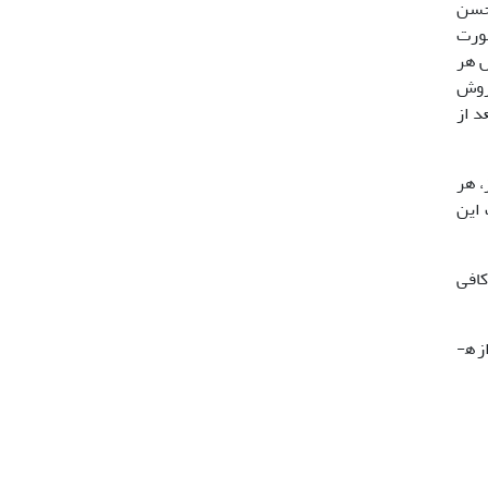
زهیر محمد حسن
ورت
سیم شد، سپس هر
مور با روش
د از
100mg)، در نهایت رعایت اصول اخلاقی برای هر گروه به مدت 21 روز، هر
 این
ای کافی
اندازه گیری رشد تومور: طول و عرض تومور در طی 21 روز و همچنین بعد از خارج کردن تومور از بدن بوسیله کولیس ورنیه اندازه­