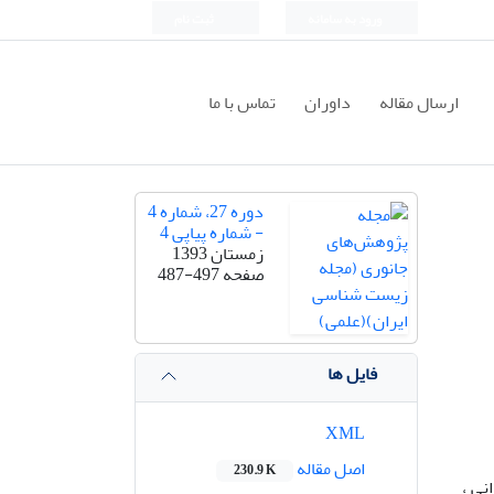
ورود به سامانه
ثبت نام
ارسال مقاله
داوران
تماس با ما
دوره 27، شماره 4
- شماره پیاپی 4
زمستان 1393
صفحه
487-497
فایل ها
XML
اصل مقاله
230.9 K
نی ،