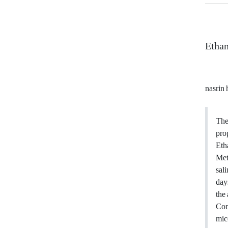
Ethan
nasrin 
The
pro
Eth
Met
sal
day
the
Con
mic