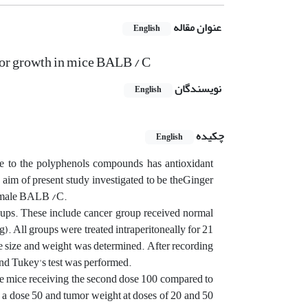
عنوان مقاله
English
mor growth in mice BALB / C
نویسندگان
English
چکیده
English
e to the polyphenols compounds has antioxidant
 aim of present study investigated to be theGinger
 female BALB /C.
oups. These include cancer group received normal
g). All groups were treated intraperitoneally for 21
he size and weight was determined. After recording
nd Tukey's test was performed.
the mice receiving the second dose 100 compared to
in a dose 50 and tumor weight at doses of 20 and 50