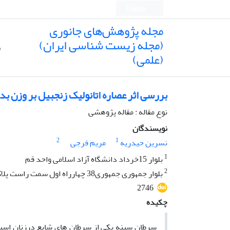
English
مجله پژوهش‌های جانوری
(مجله زیست شناسی ایران)
ص
(علمی)
بررسی اثر عصاره اتانولیک زنجبیل بر وزن بدن 
نوع مقاله : مقاله پژوهشی
نویسندگان
2
1
نسرین حیدریه
مریم فرجی
1
بلوار 15خرداد دانشگاه آزاد اسلامی واحد قم
2
بلوار جمهوری جمهوری38 چهارراه اول سمت راست پلاک 7 طبقه 2 کدپستی: 3716749454
2746
چکیده
سرطان سینه یکی از سرطان های شایع درزنان است. 