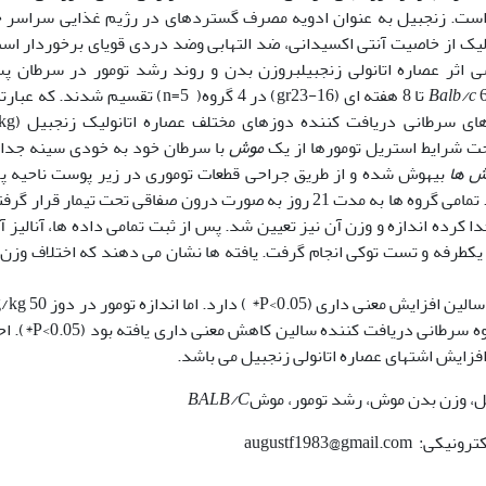
 است. زنجبیل به عنوان ادویه مصرف گسترده­ای در رژیم غذایی سراسر 
ولیک از خاصیت آنتی اکسیدانی، ضد التهابی وضد دردی قوی­ای برخوردار است
ی اثر عصاره اتانولی زنجبیلبروزن بدن و روند رشد تومور در سرطان پ
Balb/c
6 تا 8 هفته ای (gr23-16) در 4 گروه( n=5) تقسیم شدند. که 
گروه سرطانی دریافت کننده نرمال سالین
موش
با سرطان خود به خودی سینه جدا 
ش
ها
بیهوش شده و از طریق جراحی قطعات توموری در زیر پوست ناحیه پ
راست آنها پیوند زده و با کلیپس مخصوص بخیه شد. تمامی گروه ها به مدت 21 روز به صورت درون صفاقی تحت تیمار قرا
ا کرده اندازه و وزن آن نیز تعیین شد. پس از ثبت تمامی داده ها، آنالیز آ
نس یکطرفه و تست توکی انجام گرفت. یافته ها نشان می دهند که اختلاف وزن
وزن تومور در دوز های 20 و mg/kg50 نسبت به گروه سرطانی دریافت
افزایش اشتهای عصاره اتانولی زنجبیل می باشد.
بیل، وزن بدن موش، رشد تومور، موش
BALB/C
augustf1983@gmail.com