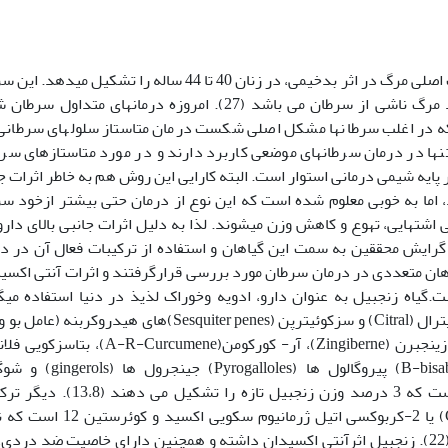
سرطان پستان شایع­ترین سرطان در زنان است وعلت اصلی مرگ در اثر بدخیمی، در زنان 40 تا 44 ساله را تشکیل می
مسئول 33 درصد تمام سرطان­های زنان و 20 درصد مرگ ناشی از سرطان می باشد (27). امروزه درمان­های متداو
تنها در درمان سرطان­های موضعی کاربرد دارند و در مورد متاستازهای سر
پایه شیمی درمانی استوار است. البته کارایی این روش هم به خاطر اثرات ج
، اما به خوبی معلوم شده است که این نوع از درمان حتی بیشتر ازخود س
شتهایی، تهوع و کاهش وزن می­شوند. لذا به دلیل اثرات جانبی بالای دار
 گرایش محققین به سمت این گیاهان و استفاده از ترکیبات فعال آن در د
اهان متعددی در درمان سرطان مورد بررسی قرارگرفتند و اثرات آنتی اکسی
.گیاه زنجبیل به عنوان دارو، ادویه وخوراک لذیذ در دنیا استفاده می­
(38).ترکیبات زنجبیل شامل منوترپن­ها، آلدییدها، سیترال (Citral) و سزکوئی­ترپن (Sesquiter penes)­های هیدروکرب
زنجبیل)فارنسن و مشتقات اکسیژنه آن که شامل زینجبرن (Zingiberne)، آر- کورکومن(-Curcumene
(B-Sesquiphellandrene) و بتا- بیزابولن (B-bisabolene) پیروگالول ها (alloles
(shogaols)، پارادول، زینجرون و روغن­های فراری است که 3 درصد وزن زنجبیل تازه را تش
برگرفته از ریشه ی زنجبیل، ژرمانیوم آلی(Ge-132) یا 2-کربوکسی اتیل ژرمانیوم سک
مهمی در تأثیرات داروشناختی گیاهان بازی می­کنند (22). زنجبیل اثرآنتی اکسیدان داشته و همچنین دارای خاصیت ضد د