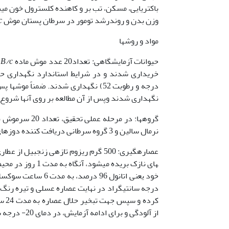
وزن بدن و روندرشد تومور در سرطان پستان موش
c
مواد و روشها
حیوانات آزمایشگاهی: تعداد20 عدد موش ماده
/c
LB
درجه و رطوبت 52) نگهداری شدند. ضمنا
نگهداری شدند وپس از آن مطالعه بر روی آنها شروع
نرمال سالین و 3 گروه سرطانی دریافت کننده دوزهای عصاره اتانولیک زنجبیل (mg/kg20،50mg/kg و mg/kg100)، قرار گرفتند.
های نازک بریده 
درجه سانتی­گراد در نهایت عصاره عسلی و تیره رنگ 
کرد
از آلودگی و برای ادامه آزمایش، در دمای 20- درجه سانتی گراد نگهداری شد.