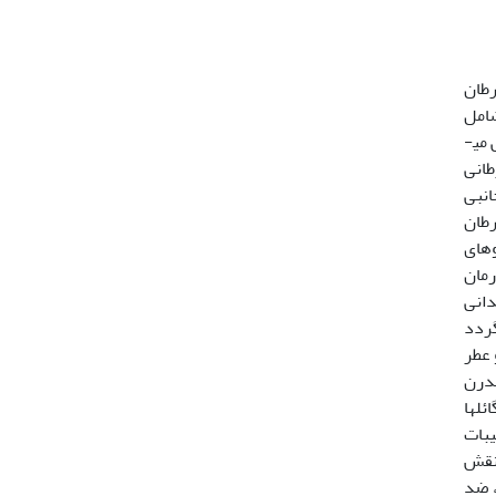
­دهد. این سرطان
ل سرطان شامل
جراحی، شیمی درمانی و رادیوتراپی می­باشد، با اینکه در اغلب سرطانها مشکل اصلی شکست درمان متاستاز سلولهای سرطانی می­
طانی
انبی
رطان
وهای
رمان
دانی
گردد
نه (عامل بو و عطر
A-R)، بتاسزکویی فلاندرن
Pyrog) جینجرول ها (gingerols) و شوگائل­ها
کیل می دهند (13،8). دیگر ترکیبات
ویی اکسید و کوئرستین 12 است که نقش
ردی، ضد