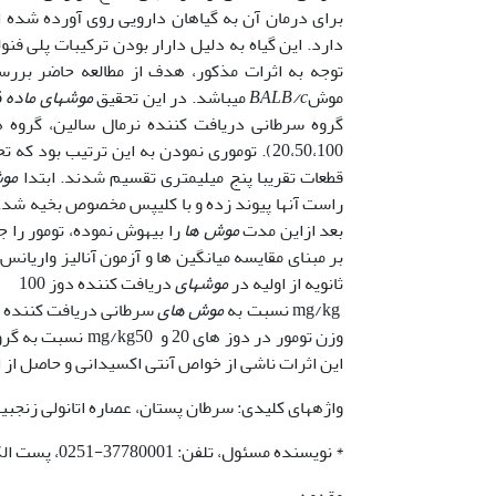
برای درمان آن به گیاهان دارویی روی آورده شده
دارد. این گیاه به دلیل دارار بودن ترکیبات پلی فن
توجه به اثرات مذکور، هدف از مطالعه حاضر بررس
موش
BALB/c
می­باشد. در این تحقیق
موشهای ماده
20،50،100). توموری نمودن به این ترتیب بود که تحت شرایط استریل تومورها از یک
قطعات تقریبا پنج میلیمتری تقسیم شدند. ابتدا
مو
بعد ازاین مدت
موش ها
را بیهوش نموده، تومور را جد
بر مبنای مقایسه میانگین ها و آزمون آنالیز واریا
ثانویه از اولیه در
موشهای
دریافت کننده دوز 100
mg/kg نسبت به
موش های
این اثرات ناشی از خواص آنتی اکسیدانی و حاصل از 
واژه­های کلیدی: سرطان پستان، عصاره اتانولی زنج
* نویسنده مسئول، تلفن: 37780001-0251، پست الکترونیکی:
مقدمه