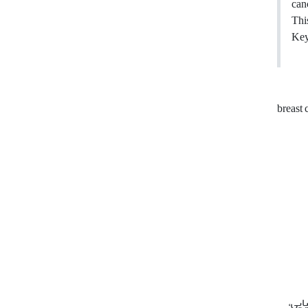
can
This
Key
breast
ایی،