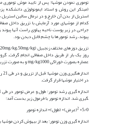
(مبتکر این روش و استاد ایمونولوژی دانشکده پ
جراحی در زیر پوست ناحیه پهلوی راست آنها پیوند
پیوند، رشد تومورها با چشم قابل دیدن بود.
روز یک بار از طریق داخل صفاقی انجام گرفت. گرو
عصاره بصورت خوراکی mg/kg1000 و به صورت تزریقی mg/ml458 می­باشد.
اند
در اختیار موشها قرار گرفت.
گیری شد. اندازه تومور با فرمول زیر بدست آمد:
2
5/0×
(عرض)× (طول)= اندازه تومور
اندازه گیری وزن تومور: بعد از بیهوش کردن موش­ها با 