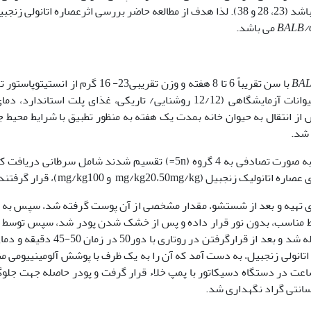
باکتریایی، مسکن، تب بر و کاهنده کلسترول خون می­باشد (23، 28 و 38). لذا هدف از مطالعه حاضر بررسی اثرعصاره اتانولی 
BALB/
می باشد.
BA
با سن تقریباً 6 تا 8 هفته و وزن تقریبی23- 16 گرم از انستیتوپ
ً موشها پس از انتقال به حیوان خانه بمدت یک هفته به منظور تطبیق با شرایط محیط 
 شد.
گروه­ها: در مرحله عملی تحقیق، تعداد 20 سرموش به صورت تصادفی به 4 گروه (5n=) تقسیم شدند شامل سرطانی د
می­شود، آنگاه به مدت 1 روز در محیط مناسب، بدون نور قرار داده و پس از خشک شدن پودر شد، سپس توس
اتانولی زنجبیل، به دست آمد که آن را به یک ظرف با پوشش آلومینییومی م
ه و سپس جهت تبخیر حلال عصاره به مدت 24 ساعت در دستگاه دسیکاتور با پمپ خلاء قرار گرفت و پودر حاصله جهت ج