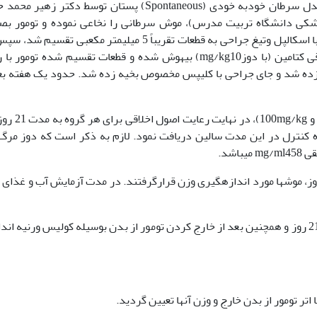
توموری نمودن موشها: پس از تایید موش توموری مدل سرطان خودبه خودی (Spontaneous) پستان توسط دکتر 
زشکی دانشگاه تربیت مدرس)، موش سرطانی را نخاعی نموده و تومور بص
استریل از بدن آن خارج و در نرمال سالین استریل با اسکالپل وتیغ جراحی به قطعات تقریباً 5 میلی­متر مکعبی تق
کدام از موشهای مورد آزمایش با تزریق داخل صفاقی کتامین (با دوزmg/kg10) بیهوش شده و قطعات تقسیم شده تو
 زده شد و جای جراحی با کلیپس مخصوص بخیه زده شد. حدود یک هفته بع
تزریق دوزهای مختلف زنجبیل (20mg/kg،50mg/kg و /kg
ه کنترل در این مدت سالین دریافت نمود. لازم به ذکر است که دوز مرگ
ازه­گیری وزن موشها: قبل از تزریق و در طی 21 روز، موشها مورد اندازه­گیری وزن قرارگرفتند. در مدت آزمایش آب و غذ
اتر تومور از بدن خارج و وزن آنها تعیین گردید.