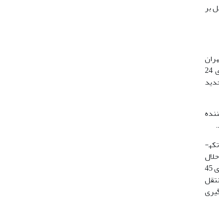
زنجبیل بر
استور تهران
خریداری شدند و در شرایط استاندارد نگهداری حیوانات آزمایشگاهی (12/12 روشنایی/ تاریکی، غذای پلت استاندارد، دمای 24
جدید
ریافت کننده
عصاره­گیری: 500 گرم ریزوم تازه­ی زنجبیل از عطاری تهیه و بعد از شستشو، مقدار مشخصی از آن پوست گرفته شد، سپس به تکه­
ط حلال
خود یعنی اتانول 96 درصد، به مدت 6 ساعت سوکسله شد و بعد از قرارگرفتن در روتاری با دور50 در زمان 50-45 دقیقه و دمای 45
نتقل
لوگیری