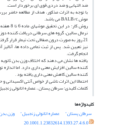
ضد التهابی و ضد دردی قوی ای برخوردار است.
با توجه به اثرات مذکور، هدف از مطالعه حاضر برر
موش BALB/c می باشد.
21 روز به صورت درون صفاقی تحت تیمار قرار گرفتن
نیز تعیین شد. پس از ثبت تمامی داده ها، آنالیز آ
انجام گرفت.
کننده سالین کاهش معنی داری یافته بود .
احتمالا این اثرات ناشی از خواص آنتی اکسیدانی و 
کلمات کلیدی: سرطان پستان ، عصاره اتانولی زنجبیل ، 
کلیدواژه‌ها
سرطان پستان"
عصاره اتانولی زنجبیل"
وزن بدن
20.1001.1.23832614.1393.27.4.6.0