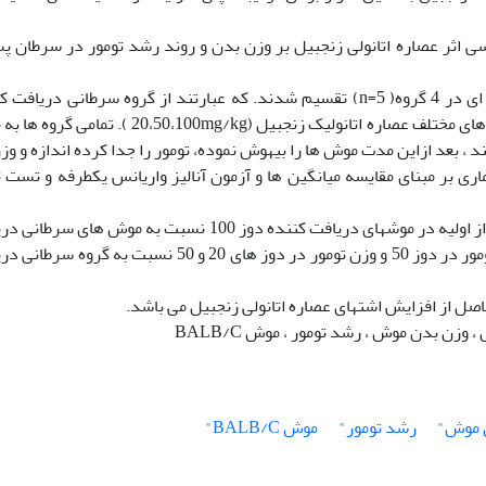
سی اثر عصاره اتانولی زنجبیل بر وزن بدن و روند رشد تومور در سرطان پ
روش کار: در این تحقیق موشهای ماده 6 تا 8 هفته ای در 4 گروه( n=5) تقسیم شدند. که عبارتند از گروه سرطانی دری
نرمال سالین، گروه های سرطانی دریافت کننده دوزهای مختلف عصاره اتانولیک زنجبیل (20،50،100mg/kg )
د ، بعد ازاین مدت موش ها را بیهوش نموده، تومور را جدا کرده اندازه و وز
ماری بر مبنای مقایسه میانگین ها و آزمون آنالیز واریانس یکطرفه و تست 
یافته ها نشان می دهند که اختلاف وزن بدن ثانویه از اولیه در موشهای دریافت کننده دوز 100 نسبت به موش ها
کننده سالین افزایش معنی داری دارد. اما اندازه تومور در دوز 50 و وزن تومور در دوز های 20 و 50 نسبت به 
حاصل از افزایش اشتهای عصاره اتانولی زنجبیل می باشد.
وزن بدن موش ، رشد تومور ، موش BALB/C
 موش"
رشد تومور"
موش BALB/C"