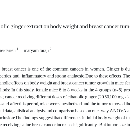
olic ginger extract on body weight and breast cancer tu
1
2
heidarieh
maryam faraji
 breast cancer is one of the common cancers in women. Ginger is du
perties, anti-inflammatory and strong analgesic.Due to these effects, The
anolic effects on body weight and breast cancer tumor growth in mice,
hods: In this study, female mice 6 to 8 weeks in the 4 groups (n=5) gr
ine, cancer receiving different doses of ethanolic ginger (20,50,100 mg / k
s and after this period, mice were anesthetized and the tumor removed t
 all data,statistical analysis and comparison based on one-way ANOVA a
clusion:The findings suggest that differences in initial body weight of 
e receiving saline breast cancer increased significantly. But tumor size 