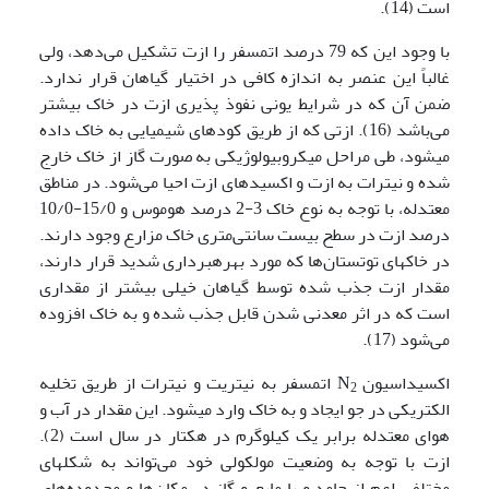
است (14).
با وجود این­ که 79 درصد اتمسفر را ازت تشکیل می‌دهد، ولی
غالباً این عنصر به اندازه کافی در اختیار گیاهان قرار ندارد.
ضمن آن که در شرایط یونی نفوذ پذیری ازت در خاک بیشتر
می‌باشد (16). ازتی که از طریق کودهای شیمیایی به خاک داده
می­شود، طی مراحل میکروبیولوژیکی به صورت گاز از خاک خارج
شده و نیترات به ازت و اکسید‌های ازت احیا می‌شود. در مناطق
معتدله، با توجه به نوع خاک 3-2 درصد هوموس و 15/0-10/0
درصد ازت در سطح بیست سانتی‌متری خاک مزارع وجود دارند.
در خاکهای توتستان‌ها که مورد بهره­برداری شدید قرار دارند،
مقدار ازت جذب شده توسط گیاهان خیلی بیشتر از مقداری
است که در اثر معدنی شدن قابل جذب شده و به خاک افزوده
می‌شود (17).
اکسیداسیون N
اتمسفر به نیتریت و نیترات از طریق تخلیه
2
الکتریکی در جو ایجاد و به خاک وارد می­شود. این مقدار در آب و
هوای معتدله برابر یک کیلوگرم در هکتار در سال است (2).
ازت با توجه به وضعیت مولکولی خود می‌تواند به شکلهای
مختلفی اعم از جامد و یا مایع و گاز در مکان‌ها و محدوده‌های