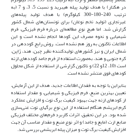
در هکتار) با هدف تولید پیله هیبرید و نسبت 5، 3، و 7 (به
ترتیب 240-180-300 کیلوگرم) با هدف تولید پیله‌های
غیرتجاری (تولید تخم نوغان) برای توتستان‌های شمال کشور
گزارش شد. اما هیچ نوع مطالعه‌ای درباره فرم فیزیکی، فرم
شیمیایی و نحوه مصرف این کودها انجام نشده است و این
اطلاعات تاکنون به روز هم نشده است. روش رایج کوددهی در
شمال ایران و نیز کشورهای تولیدکننده نظیر چین، هند، ژاپن،
کره جنوبی و هند، به‌صورت استفاده از فرم جامد کوددهای ازته
است (10، 12و 22) و تاکنون گزارشی از استفاده از شکل محلول
کودهای فوق منتشر نشده است.
بنابراین با توجه به فقدان اطلاعات جدید، هدف از این آزمایش،
تعیین بهترین منبع، فرم فیزیکی و شیمیایی، و مقدار استفاده
از کودهای ازته جهت بهبود کیفیت برگ توت و افزایش عملکرد
کرم ابریشم هنگام استفاده از این نوع برگهای توت غنی‌سازی
شده بود. در این تحقیق، اثرات کاربرد فرم‌های مختلف فیزیکی
منابع ازت (مایع و جامد) و اثر نوع منبع و مقدار مناسب آن جهت
افزایش کیفیت برگ توت و میزان پیله ابریشمی بررسی شد.