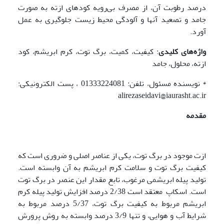
درصد رطوبت آن، از مصرف بی‌رویه کودهای ازته به صورت
جامد و تصعید آنها و آلودگی محیط زیست جلوگیری به عمل
آورد.
واژه‌های کلیدی
: کیفیت، کمیت، برگ توت، کرم ابریشم، کود
ازته، محلول، جامد
*
نویسنده مسئول، تلفن: 01333224081 ، پست الکترونیکی:
alirezaseidavi@iaurasht.ac.ir
مقدمه
ازت موجود در برگ توت، یکی از عناصر اصلی و ضروری است که
کیفیت برگ توت و سلامت کرم ابریشم به آن وابسته است.
تولید پیله ابریشمی مرغوب، تابع مقدار این عنصر در برگ توت
است. اسکاپ معتقد است 2/38 درصد افزایش تولید پیله کرم
ابریشم مربوط به کیفیت برگ توت، 5/37 درصد مربوط به
شرایط آب و هوایی، و تنها 3/9 درصد وابسته به روش پرورش