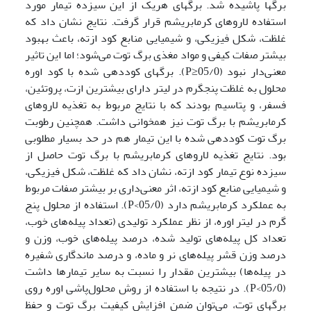
برگها پاشیده شد. برگهای هریک از این سیزده تیمار مورد
استفاده لاروهای کرم­ابریشم قرار گرفت. نتایج نشان داد که
غلظت، شکل فیزیکی، و شیمیایی منابع کود ازته، باعث بهبود
بیشتر صفات کیفی و مواد مغذی برگ توت می‌شود؛ اما این تاثیر
معنی‌دار نبود (05/0≤P). برگهای کوددهی شده با کود اوره
محلول به غلظت پنج­گرم در لیتر دارای بیشترین ازت، پروتئین،
فسفر، و پتاسیم بودند که با نتایج مربوط به تغذیه لاروهای
کرم­ابریشم با برگ توت نیز همخوانی داشت. همچنین رطوبت
برگ توت کوددهی شده با این تیمار هم در حد بسیار مطلوبی
بود. نتایج تغذیه لاروهای کرم­ابریشم با برگ توت حاصل از
سیزده نوع تیمار کود ازته، نشان داد که غلظت، شکل فیزیکی،
و شیمیایی منابع کود ازته، اثر معنی‌داری بر بیشتر صفات مربوط
به عملکرد کرم­ابریشم دارد (05/0>P). استفاده از محلول پنج
گرم در لیتر اوره، از نظر عملکرد تولیدی (تعداد پیله‌های خوب،
تعداد کل پیله‌های تولید شده، درصد پیله‌های خوب، وزن و
درصد وزن قشر پیله‌های نر و ماده، و درصد ماندگاری شفیره
در پیله‌ها) بیشترین مقدار را نسبت به سایر تیمارها داشت
(05/0>P). در نتیجه با استفاده از روش محلول‌پاشی اوره روی
برگهای توت، می‌توان ضمن افزایش کیفیت برگ توت و حفظ