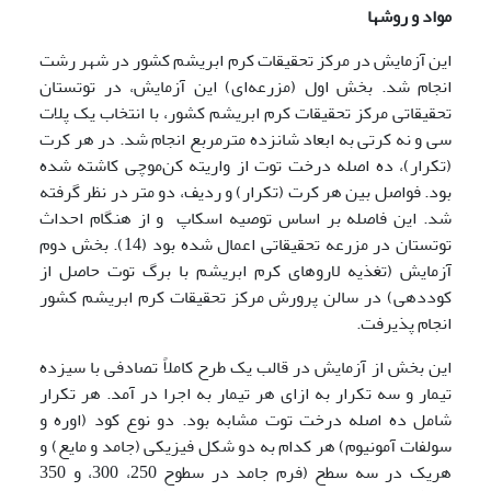
مواد و روشها
این آزمایش در مرکز تحقیقات کرم ابریشم کشور در شهر رشت
انجام شد. بخش اول (مزرعه‌ای) این آزمایش، در توتستان
تحقیقاتی مرکز تحقیقات کرم ابریشم کشور، با انتخاب یک پلات
سی و نه کرتی به ابعاد شانزده مترمربع انجام شد. در هر کرت
(تکرار)، ده اصله درخت توت از واریته کن‌موچی کاشته شده
بود. فواصل بین هر کرت (تکرار) و ردیف، دو متر در نظر گرفته
شد. این فاصله بر اساس توصیه اسکاپ و از هنگام احداث
توتستان در مزرعه تحقیقاتی اعمال شده بود (14). بخش دوم
آزمایش (تغذیه لاروهای کرم ابریشم با برگ توت حاصل از
کوددهی) در سالن پرورش مرکز تحقیقات کرم ابریشم کشور
انجام پذیرفت.
این بخش از آزمایش در قالب یک طرح کاملاً تصادفی با سیزده
تیمار و سه تکرار به ازای هر تیمار به اجرا در آمد. هر تکرار
شامل ده اصله درخت توت مشابه بود. دو نوع کود (اوره و
سولفات آمونیوم) هر کدام به دو شکل فیزیکی (جامد و مایع) و
هریک در سه سطح (فرم جامد در سطوح 250، 300، و 350