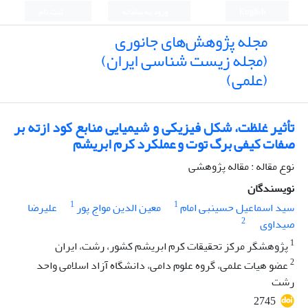
English
ورود به سامانه
ثبت نام
مجله پژوهش‌های جانوری
(مجله زیست شناسی ایران)
(علمی)
تأثیر غلظت، شکل فیزیکی و شیمیایی منابع کود ازته بر
صفات کیفی برگ توت و عملکرد کرم ابریشم
نوع مقاله : مقاله پژوهشی
نویسندگان
1
1
سید اسماعیل حسینبی امام
معین الدین مواج پور
علیرضا
2
صیداوی
1
پژوهشگر مرکز تحقیقات کرم ابریشم کشور، رشت، ایران
2
عضو هیات علمی، گروه علوم دامی، دانشگاه آزاد اسلامی واحد
رشت
2745