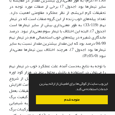
(79/156گرم) به‌ طور معنی‌داری بیشترین مقدار در مقایسه با
سایر تیمار‌ها بود (جدول 7) برخی از صفات مورد توجه در
تحقیقات کرم ابریشم، از نظر عملکرد مقاومتی اهمیت دارد.
تعداد پیله‌های خوب زنده از این گروه صفات است که در تیمار
نهم (33/119) به‌ طور معنی‌داری بیش از سایر تیمار‌ها است
(جدول 7)، البته این اختلاف با تیمار سوم معنی‌دار نبود. درصد
ماندگاری شفیره در پیله‌های خوب استحصالی هم در تیمار نهم
04/99 درصد بود که این مقدار بیشترین مقدار نسبت به سایر
تیمارها بود (جدول 7)، هرچند اختلاف بین تیمارها معنی‌دار
نبود (05/0≤P).
با توجه به نتایج به‌دست آمده، علت عملکرد خوب در تیمار نهم
را می‌توان در استفاده و پاشش محلول پنج در هزار کود اوره
روی برگهای توت در زمان مناسب (48 ساعت قبل از شروع
این وب سایت از کوکی ها برای اطمینان از ارائه بهترین
پرورش کرم ابریشم) دانست. این محلول پاشی باعث افزایش
خدمات استفاده می کند.
رطوبت و کیفیت برگ توت شد (جدول 3). طی تحقیقات بعمل
آمده، 2/38 درصد میزان پیله استحصالی ناشی از کیفیت برگ
متوجه شدم
توت است (14). با توجه به مقایسه جدول تجزیه شیمیایی
(جدول 3) برگ توت تیمار نهم با جداول استاندارد ترکیبات برگ