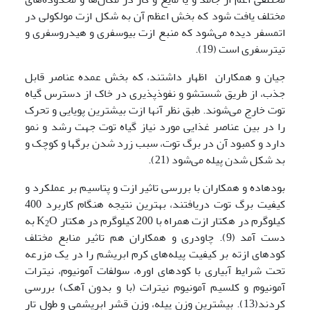
مختلف یافت شود که بخش اعظم آن به شکل ازت مولکولی در
اتمسفر دیده می‌شود که منبع ازت بیوسفری و هیدروسفری و
تیترسفری است (19).
جیان و همکاران اظهار داشتند، که بخش عمده عناصر قابل
جذب، از طریق شستشو و نفوذپذیری در خاک از دسترس گیاه
توت خارج می‌شوند. طبق نظر آنها ازت بیشترین پویایی و تحرک
را در بین عناصر غذایی مورد نیاز گیاه توت جهت رشد و نمو
دارد و کمبود آن در برگ توت، سبب زرد شدن برگها و کوچک و
بد شکل شدن پیله می‌شود (21).
بودهاده و همکاران با بررسی تاثیر ازت و پتاسیم بر عملکرد و
کیفیت برگ توت دریافتند، بهترین نتیجه هنگام کاربرد 400
کیلوگرم در هکتار ازت همراه با 200 کیلوگرم در هکتار K
O به
2
دست آمد (9). چاودری و همکاران هم تاثیر منابع مختلف
کودهای ازته بر کیفیت پیله‌های کرم ابریشم را در یک مزرعه
تحت شرایط آبیاری با کودهای اوره، سولفات آمونیوم، نیترات
آمونیوم و کلسیم آمونیوم نیترات (با و بدون آهک) بررسی
کردند(13). بیشترین وزن پیله، وزن قشر ابریشمی و طول تار