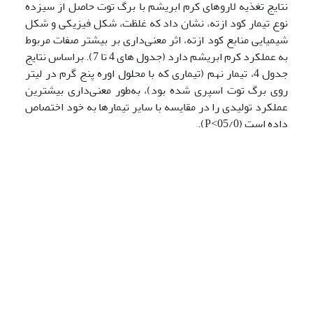
نتایج تغذیه لاروهای کرم ابریشم با برگ توت حاصل از سیزده
نوع تیمار کود ازته، نشان داد که غلظت، شکل فیزیکی و شکل
شیمیایی منابع کود ازته، اثر معنی‌داری بر بیشتر صفات مربوط
به عملکرد کرم ابریشم دارد (جدول های 4 تا 7). براساس نتایج
جدول 4، تیمار نهم (تیماری که با محلول اوره پنج گرم در لیتر
روی برگ توت اسپری شده بود)، به‌طور معنی‌داری بیشترین
عملکرد تولیدی را در مقایسه با سایر تیمارها به خود اختصاص
داده است (05/0˂P).