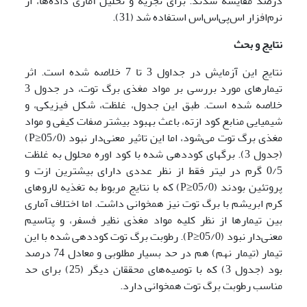
درصد مقایسه شدند. برای تجزیه و تحلیل آماری داده‌ها، از
نرم‌افزار اس‌پی‌اس‌اس استفاده شد (31).
نتایج و بحث
نتایج این آزمایش در جداول 3 تا 7 خلاصه شده است. اثر
تیمارهای مورد بررسی بر مواد مغذی برگ توت، در جدول 3
خلاصه شده است. طبق این جدول، غلظت، شکل فیزیکی، و
شیمیایی منابع کود ازته، باعث بهبود بیشتر صفات کیفی و مواد
مغذی برگ توت می‌شود، اما این تاثیر معنی‌دار نبود (05/0≤P)
(جدول 3). برگهای کوددهی شده با کود اوره محلول به غلظت
0/5 گرم در لیتر فقط از نظر عددی دارای بیشترین ازت و
پروتئین بودند (05/0≤P) که با نتایج مربوط به تغذیه لاروهای
کرم ابریشم با برگ توت نیز همخوانی داشت. اما اختلاف آماری
بین تیمارها از نظر کلیه مواد مغذی نظیر فسفر، و پتاسیم
معنی‌دار نبود (05/0≤P). رطوبت برگ توت کوددهی شده با این
تیمار (تیمار نهم) هم در حد بسیار مطلوبی و معادل 74 درصد
بود (جدول 3) که با توصیه‌های محققان دیگر (25) برای حد
مناسب رطوبت برگ توت همخوانی دارد.