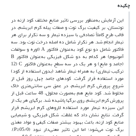
چکیده
این آزمایش به‌منظور بررسی تاثیر منابع مختلف کود ازته در
توتستان، بر کیفیت برگ توت و صفات پیله کرم ابریشم، در
قالب طرح کاملاً تصادفی با سیزده تیمار و سه تکرار برای هر
تیمار انجام شد. هر تکرار شامل ده اصله درخت توت بود. سه
فاکتور شامل دو نوع کود به‌عنوان فاکتور A (اوره و سولفات
آمونیوم) هر کدام به دو شکل فیزیکی به‌عنوان فاکتور B
(جامد و مایع) و هر یک در سه سطح به‌عنوان فاکتور C (12
ترکیب تیماری) به همراه تیمار شاهد (بدون استفاده از کود)
مورد استفاده قرار گرفت. کودهای جامد چهل روز قبل از
شروع پرورش کرم ابریشم، در عمق سی سانتی‌متری خاک
مخلوط شد. کود مایع هم به‌صورت محلول‌، 48 ساعت قبل از
پرورش کرم ابریشم، روی برگها پاشیده شد. برگهای هر یک از
این سیزده تیمار مورد استفاده لاروهای کرم ابریشم قرار
گرفت. نتایج نشان داد که غلظت، شکل فیزیکی، و شیمیایی
منابع کود ازته، باعث بهبود بیشتر صفات کیفی و مواد مغذی
برگ توت می‌شود؛ اما این تاثیر معنی‌دار نبود (05/0≤P).