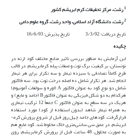
1
رشت، مرکز تحقیقات کرم ابریشم کشور
2
رشت، دانشگاه آزاد اسلامی، واحد رشت، گروه علوم دامی
تاریخ دریافت: 3/3/92 تاریخ پذیرش: 16/6/93
چکیده
این آزمایش به‌ منظور بررسی تاثیر منابع مختلف کود ازته در
توتستان، بر کیفیت برگ توت و صفات پیله کرم­ابریشم، در قالب
طرح کاملاً تصادفی با سیزده تیمار و سه تکرار برای هر تیمار
انجام شد. هر تکرار شامل ده اصله درخت توت بود. سه فاکتور
شامل دو نوع کود به‌ عنوان فاکتور A (اوره و سولفات آمونیوم)
هرکدام به دو شکل فیزیکی به‌ عنوان فاکتورB (جامد و مایع) و
هریک در سه سطح به‌ عنوان فاکتور C جمعاً 12 ترکیب تیماری
به همراه تیمار شاهد (بدون استفاده از کود) مورد استفاده
قرارگرفت. کودهای جامد چهل روز قبل از شروع پرورش کرم­
ابریشم، در عمق سی سانتی‌متری خاک مخلوط شد. کود مایع هم
به ‌صورت محلول‌، 48 ساعت قبل از پرورش کرم­ابریشم، روی