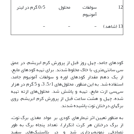
12
سولفات
محلول
0/5 گرم در لیتر
آمونیوم
13 (شاهد)
-
-
-
کودهای جامد، چهل روز قبل از پرورش کرم ابریشم، در عمق
سی سانتی‌متری، با خاک مخلوط شدند. برای تهیه کود‌های مایع،
از یک دهم مقدار کودهای اوره و سولفات آمونیوم جامد،
استفاده شد. به این منظور، محلول‌های 5/1، 3، و 5 گرم در هزار
سی‌سی ازت مایع، تهیه و پاشش شد. محلول‌های ازته تهیه
شده، چهل و هشت ساعت قبل از پرورش کرم ابریشم، روی
برگهای درختان توت پاشیده شدند.
به منظور تعیین اثر تیمارهای کودی بر مواد مغذی برگ توت،
از برگ درختان هر کرت (تکرار)، تعداد پنجاه برگ به‌ طور
تصادفی نمونه‌برداری شد و در پلاستیک‌های سفید