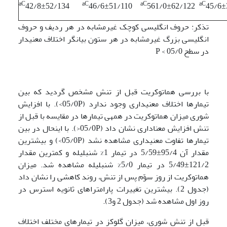
aC
aC
aC
aC
42/8±52/134
46/6±51/110
561/0±62/122
45/6±
تذکر: حروف انگلیسی کوچک غیرمشابه در هر ردیف و حروف
انگلیسی بزرگ غیرمشابه در هر ستون بیانگر اختلاف معنی­دار
در سطح 05/0 > P
با بررسی هماتوکریت قبل از تنش مشخص گردید که بین
تیمارها اختلاف معنی­داری وجود ندارد (05/0P>). با افزایش
شوری میزان هماتوکریت در همه­ی تیمارها در مقایسه با قبل از
تنش افزایش معناداری نشان داد (05/0P<). با این­حال در بین
تیمارها تفاوت معنی­داری مشاهده نشد (05/0P>) و بیشترین
مقدار آن 95/4±5/59 در تیمار 1% شنبلیله و کمترین مقدار
121/2±5/49 در تیمار 5/0% شنبلیله مشاهده شد. میزان
هماتوکریت از روز سوّم پس از تنش، روند کاهشی را نشان داد
(جدول 2). بیشترین تغییرات پارامتراهای ثانویه استرس در
روز اول مشاهده شد (جدول 2 و3).
قبل از تنش شوری، میزان گلوکز در تیمارهای مختلف اختلاف