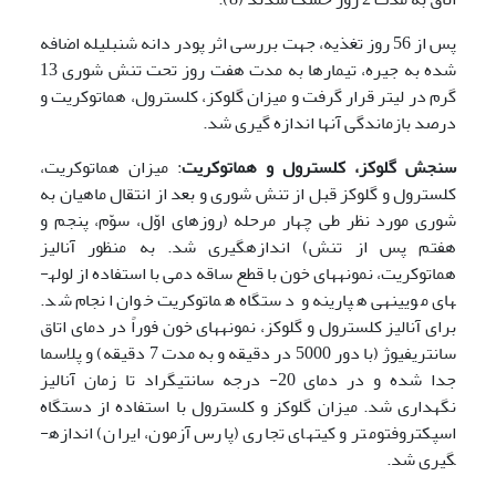
پس از 56 روز تغذیه، جهت بررسی اثر پودر دانه شنبلیله اضافه
شده به جیره، تیمارها به مدت هفت روز تحت تنش شوری 13
گرم در لیتر قرار گرفت و میزان گلوکز، کلسترول، هماتوکریت و
درصد بازماندگی آن­ها اندازه گیری شد.
سنجش گلوکز، کلسترول و هماتوکریت
: میزان هماتوکریت،
کلسترول و گلوکز قبل از تنش شوری و بعد از انتقال ماهیان به
شوری مورد نظر طی چهار مرحله (روزهای اوّل، سوّم، پنجم و
هفتم پس از تنش) اندازه­گیری شد. به منظور آنالیز
هماتوکریت، نمونه­های خون با قطع ساقه دمی با استفاده از لوله­
های مویینه­ی هپارینه و دستگاه هماتوکریت خوان انجام شد.
برای آنالیز کلسترول و گلوکز، نمونه­های خون فوراً در دمای اتاق
سانتریفیوژ (با دور 5000 در دقیقه و به مدت 7 دقیقه) و پلاسما
جدا شده و در دمای 20- درجه سانتی­گراد تا زمان آنالیز
نگهداری شد. میزان گلوکز و کلسترول با استفاده از دستگاه
اسپکتروفتومتر و کیت­های تجاری (پارس آزمون، ایران) اندازه­
گیری شد.