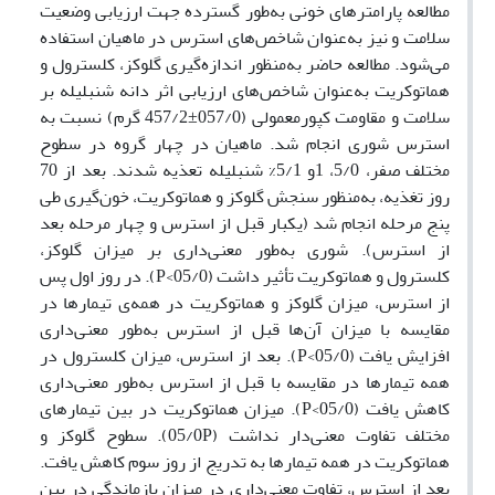
مطالعه پارامترهای خونی به‌طور گسترده جهت ارزیابی وضعیت
سلامت و نیز به‌عنوان شاخص‌های استرس در ماهیان استفاده
می‌شود. مطالعه حاضر به‌منظور اندازه‌گیری گلوکز، کلسترول و
هماتوکریت به‌عنوان شاخص‌های ارزیابی اثر دانه شنبلیله بر
سلامت و مقاومت کپورمعمولی (057/0±457/2 گرم) نسبت به
استرس شوری انجام شد. ماهیان در چهار گروه در سطوح
مختلف صفر، 5/0، 1و 5/1% شنبلیله تعذیه شدند. بعد از 70
روز تغذیه، به‌منظور سنجش گلوکز و هماتوکریت، خون‌گیری طی
پنج مرحله انجام شد (یکبار قبل از استرس و چهار مرحله بعد
از استرس). شوری به‌طور معنی‌داری بر میزان گلوکز،
کلسترول و هماتوکریت تأثیر داشت (05/0>P). در روز اول پس
از استرس، میزان گلوکز و هماتوکریت در همه‌ی تیمارها در
مقایسه با میزان آن‌ها قبل از استرس به‌طور معنی‌داری
افزایش یافت (05/0>P). بعد از استرس، میزان کلسترول در
همه تیمارها در مقایسه با قبل از استرس به‌طور معنی‌داری
کاهش یافت (05/0>P). میزان هماتوکریت در بین تیمارهای
مختلف تفاوت معنی‌دار نداشت (05/0P). سطوح گلوکز و
هماتوکریت در همه تیمارها به تدریج از روز سوم کاهش یافت.
بعد از استرس، تفاوت معنی‌داری در میزان بازماندگی در بین