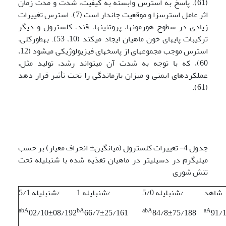
(61). پاسخ به استرس وابسته به کیفیت، شدت و مدت زمان
اثر عامل استرس­زا و موقعیت جاندار است (7). استرس تغییرات
زیادی در سطوح هورمون­ها، پروتئین­ها، قند، کلسترول و دیگر
ترکیبات پایه­ای خون ماهیان ایجاد می­کند (10، 53). به­طور­کلی،
استرس موجب مجموعه­ای از پاسخ­های فیزیولوژیکی می­شود (12،
60)، که با توجه به شدت آن می­تواند رشد، تولید مثل،
عملکردهای ایمنی و میزان بازماندگی را تحت تأثیر قرار دهد
(61).
جدول 4- تغییرات کلسترول (میانگین± انحراف معیار) بر حسب
میلی­گرم در دسی­لیتر در ماهیان تغذیه شده با شنبلیله تحت
تنش شوری
شاهد
شنبلیله 5/0%
شنبلیله 1%
شنبلیله 5/1%
abA
bA
abA
aA
02/10±08/192
66/7±25/161
84/8±75/188
91/