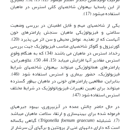
از این پاسخ­ها به­عنوان شاخص­های کمّی استرس در ماهیان
استفاده می­شود (17).
یکی از شاخص­های مهم و قابل اطمینان در بررسی وضعیت
سلامتی و فیزیولوژیکی ماهیان سنجش پارامترهای خون
آنهاست که از تغذیه، عوامل محیطی و سن اثر می پذیرد (20).
کورتیزول و گلوکز شاخص­های مناسب فیزیولوژیک جهت بررسی
رخداد استرس در ماهیان می باشند (34) که به هنگام وقوع
استرس مقادیر آن­ها افزایش می­یابد (15، 44، 50). علاوه­براین،
پارامترهای هماتولوژیکی می­تواند به­عنوان شاخص­های شرایط
فیزیولوژیک، حضور بیماری و استرس استفاده شود (46).
بنابراین، مطالعه­ی پارامترهای خونی در ماهیان به­طور گسترده
می­تواند برای تعیین تغییرات فیزیوپاتولوژیک در شرایط مختلف
استرس استفاده شود (47).
در حال حاضر چالش عمده در آبزی­پروری، بهبود جیره­های
فرموله شده برای بهینه­سازی و ارتقاء سلامت ماهیان می­باشد
(7). شنبلیله (
Trigonella foenum graecum
) گیاهی یکساله
است که دارای دانه­های غنی از پروتئین و برگ­های آن سرشار از