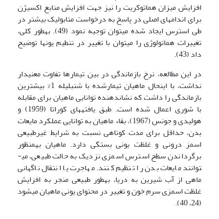
افزایش میزان هماتوکریت را نیز جهت افزایش منابع اکسیژن
برای اندام­های اصلی در پاسخ به درخواست متابولیک بیشتر در
طی استرس ایجاد شده می­توان توجیه نمود (49). به­طور کلی،
تغییرات هماتولوژی را می­توان با تغییر در تنطیم یون­ها توضیح
داد (43).
در این مطالعه، نرخ بازماندگی در بین تیمارها تفاوت معنی­دار
نداشت، با این­حال ماهیان تیمارشده با شنبلیله 1% بیشترین
بازماندگی را داشت که نشان­دهنده توانایی ماهیان برای مقابله
با شوری اعمال شده است. طبق یافته­های کوراتا (1959) و
هولیدی و جونس (1967)، بقاء ماهیان به توانایی عملکرد مایعات
بدن، حداقل برای مدت کوتاهی نسبت به شرایط غیرطبیعی
اسمز درونی و غلظت یونی بستگی دارد. ماهیان به­منظور
برگرداندن سطح استرس اسمزی نزدیک به حالت طبیعی، می­
توانند مایعات بدن را تنظیم کنند. مهاجرت یا انتقال ناگهانی
ماهی از آب شیرین به دریا، به­طور طبیعی منجر به افزایش
غلظت اسمزی سرم خون و تغییر در محتوای یونی ماهیان می­شود
(24، 40).