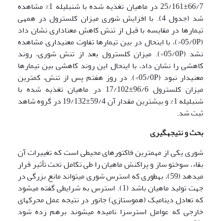
66/7±25/161 در ماهیان تغذیه شده با شنبلیله 1% مشاهده
شد (جدول 4). با افزایش شوری میزان کلسترول در همه­ی
تیمارها در مقایسه با قبل از تنش کاهش معناداری نشان داد
(05/0P<)، با این­حال در بین تیمارها تفاوت معنی­داری مشاهده
نشد (05/0P>). میزان کلسترول بعد از تنش شوری، روند
کاهشی را نشان داد، با این­حال این روند کاهشی بین تیمارها
معنی­دار نبود (05/0P>). در روز هفتم پس از تنش، کمترین
میزان کلسترول 96/6±17/102 در ماهیان تغذیه شده با
شنبلیله 1% و بیشترین مقدار آن 59/4±19/132 در گروه شاهد
ثبت شد.
بحث و نتیجه­گیری
شوری یکی از مهم­ترین فاکتورهای محیطی است که تغییرات آن
بقاء، سوخت­و ساز و پراکنش ماهیان را طی تکامل تحت تأثیر قرار
می­دهد (59)، به­طوری که استرس شوری می­تواند مانع بزرگی در
جهت تولید ماهیان باشد (1). استرس به شرایطی گفته می­شود
که تعادل دینامیک (هموستازی) جانور در نتیجه عمل محرک­های
خارجی که عوامل استرس­زا نامیده می­شوند برهم زده شود