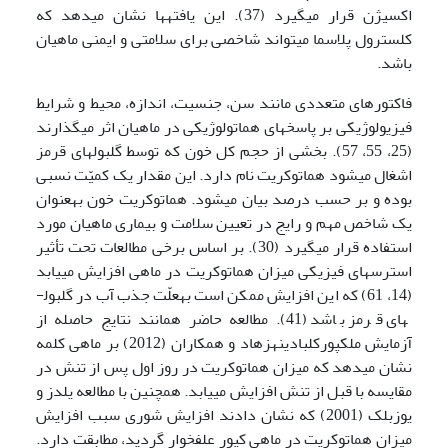
اکسیژن قرار می­گیرد (37). این یافته­ها نشان می­دهد که
کلسترول پلاسما می­تواند شاخصی برای سلامتی و ایمنی ماهیان
باشد.
فاکتورهای متعددی مانند سن، جنسیت، اندازه، محیط و شرایط
فیزیولوژیکی بر پاسخ­های هماتولوژیکی در ماهیان اثر می­گذارند
(25، 55، 57). بخشی از حجم کل خون که توسط گلبول­های قرمز
اشغال می­شود هماتوکریت نام دارد. این مقدار یک کمیّت نسبی
بوده و بر حسب درصد بیان می­شود. هماتوکریت خون به­عنوان
یک شاخص مهم و رایج در تعیین سلامت و بیماری ماهیان مورد
استفاده قرار می­گیرد (30). بر اساس برخی مطالعات تحت تأثیر
استرس­های فیزیکی میزان هماتوکریت در ماهی افزایش می­یابد
(14، 61) که این افزایش ممکن است به­علّت جذب آب در گلبول­
های قرمز باشد (41). مطالعه حاضر همانند نتایج حاصله از
آزمایش ملک­پورکلبادینه­زهاد و همکاران (2012) بر ماهی کلمه
نشان می­دهد که میزان هماتوکریت در روز اول پس از تنش در
مقایسه با قبل از تنش افزایش می­یابد. همچنین با مطالعه یلدز و
یوزبلک (2001) که نشان دادند افزایش شوری سبب افزایش
میزان هماتوکریت در ماهی کپور علفخوار گردید، مطابقت دارد.