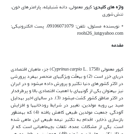
واژه های کلیدی:
کپور معمولی، دانه شنبلیله، پارامترهای خون،
تنش شوری
* نویسنده مسئول، تلفن: 09106071079، پست الکترونیکی:
roohi26_iut@yahoo.com
مقدمه
کپور معمولی (
Cyprinus carpio
L., 1758) جزء ماهیان اقتصادی
دریای خزر است (2) و به­علّت ویژگی­های منحصر به­فرد پرورشی
در اکثر کشورهای دنیا تکثیر و پرورش داده می­شود و در ایران
نیز به­عنوان یکی از گونه­های با اهمیت اقتصادی بالا و پرطرفدار
در اکثر مناطق کشور کشت می­شود (3). در سال­های اخیر به­دلیل
صید بی رویه مولدین، تغییر در شرایط رودخانه­ها و افزایش
آلودگی، جمعیت مولدین طبیعی کاهش یافته (4) که به­منظور
بازسازی ذخایر، اقدام به تکثیر نیمه طبیعی این ماهی شده
است. یکی از مشکلات عمده، تلفات بچه­ماهیانی است که از
مراکز تکثیر رهاسازی می­شوند (48). همچنین، در طول دوره­ی