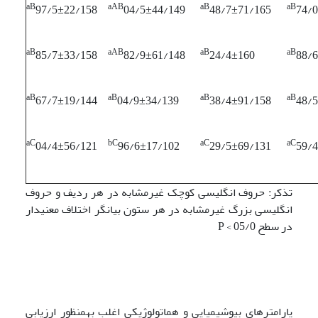
aB
aAB
aB
a
B
97/5±22/158
04/5±44/149
48/7±71/165
74/
aB
aAB
aB
aB
85/7±33/158
82/9±61/148
24/4±160
88/
aB
aB
aB
aB
67/7±19/144
04/9±34/139
38/4±91/158
48/
aC
bC
aC
aC
04/4±56/121
96/6±17/102
29/5±69/131
59/
تذکر: حروف انگلیسی کوچک غیرمشابه در هر ردیف و حروف
انگلیسی بزرگ غیرمشابه در هر ستون بیانگر اختلاف معنی­دار
در سطح 05/0 > P
پارامترهای بیوشیمیایی و هماتولوژیکی اغلب به­منظور ارزیابی