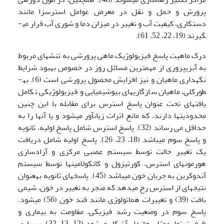
پرورش و حمل و نقل در معرض عوامل استرس­زا مانند
دستکاری، کیفیت آب و تغییر در میزان دما و شوری آب قرار می­
گیرند (19، 22، 52، 61).
درک ماهیت پاسخ فیزیولوژیک ماهی پرورشی به تنش­های مربوط
به آبزی­پروری از مهم­ترین مسائل روز در خصوص بهبود شرایط
نگهداری ماهیان و نیز افزایش محصول پرورشی است (6). به­
طور­کلی، ماهیان سازگاری­های بیوشیمیایی و فیزیولوژیکی تکامل
یافته­ای تحت عنوان پاسخ استرس برای مقابله با این چنین
محدودیت­ها دارند، که مانع اثرات زیان­آور می­شود و یا آنها را به
حداقل می رساند (32). پاسخ استرس شامل پاسخ اولیه، ثانویه
و پاسخ سوم می­باشد (18، 23، 26). پاسخ اولیه شامل دریافت
یک تغییر حالت توسط سیستم عصبی مرکزی و آزادسازی
هورمون­های استرس، کورتیزول و کاتکولامین­ها توسط سیستم
آندوکرین به جریان خون می­باشد (45). پاسخ­های ثانویه به­عنوان
نتیجه­ای از استرس رخ می­دهد که منجر به تغییر در خون، شیمی
بافت (39) و تغییرات هماتولوژی مانند قند خون (56) می­شود.
پاسخ سوم در وضعیت رشد فیزیکی، مقاومت به بیماری و
ظرفیت تولید­مثلی جاندار آشکار می­شود (12، 13، 32). بسیاری