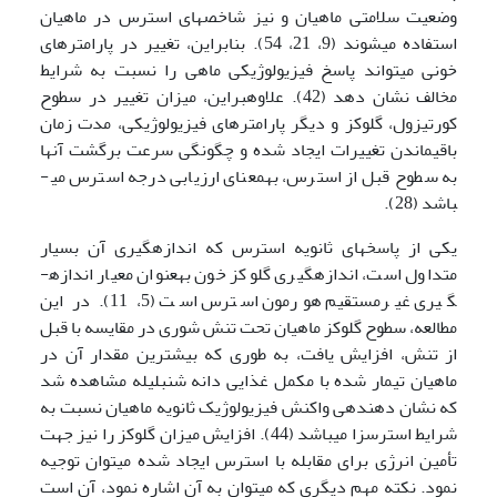
وضعیت سلامتی ماهیان و نیز شاخص­های استرس در ماهیان
استفاده می­شوند (9، 21، 54). بنابراین، تغییر در پارامترهای
خونی می­تواند پاسخ فیزیولوژیکی ماهی را نسبت به شرایط
مخالف نشان دهد (42). علاوه­براین، میزان تغییر در سطوح
کورتیزول، گلوکز و دیگر پارامترهای فیزیولوژیکی، مدت زمان
باقیماندن تغییرات ایجاد شده و چگونگی سرعت برگشت آن­ها
به سطوح قبل از استرس، به­معنای ارزیابی درجه استرس می­
باشد (28).
یکی از پاسخ­های ثانویه­ استرس که اندازه­گیری آن بسیار
متداول است، اندازه­گیری گلوکز خون به­عنوان معیار اندازه­
گیری غیرمستقیم هورمون استرس است (5، 11). در این
مطالعه، سطوح گلوکز ماهیان تحت تنش شوری در مقایسه با قبل
از تنش، افزایش یافت، به طوری که بیشترین مقدار آن در
ماهیان تیمار شده با مکمل غذایی دانه شنبلیله مشاهده شد
که نشان دهنده­ی واکنش فیزیولوژیک ثانویه ماهیان نسبت به
شرایط استرس­زا می­باشد (44). افزایش میزان گلوکز را نیز جهت
تأمین انرژی برای مقابله با استرس ایجاد شده می­توان توجیه
نمود. نکته مهم دیگری که می­توان به آن اشاره نمود، آن است