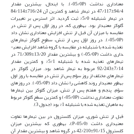
معناداری نداشت (05/0P>). با این­حال، بیشترین مقدار
94/4±47/117 در تیمار شاهد و کمترین آن 716/24±84/114
در تیمار شنبلیله 5/0% ثبت گردید. اثر استرس بر تغییرات
گلوکز معنی­دار بود. به­طوری که، در روز اوّل پس از تنش در
مقایسه با میزان آن قبل از تنش افزایش معناداری نشان داد
(05/0P<). در روز اوّل پس از تنش، سطوح گلوکز تیمارهای
تغذیه شده با شنبلیله در مقایسه با گروه شاهد افزایش معنی­
داری داشت (05/0P<) و بیشترین مقدار 13/20±71/309 در
تیمارهای تغذیه شده با شنبلیله 5/1% و کمترین مقدار
7/14±92/243 مربوط به تیمار شاهد بود. میزان گلوکز در
تیمارهای مختلف از روز سوّم پس از تنش در مقایسه با روز اول
به­طور معنی­دار روند کاهشی را نشان داد (05/0P<). در روزهای
سوّم، پنجم و هفتم پس از تنش، میزان گلوکز بین تیمارها
تفاوت معنا­داری نداشت (05/0P>) و کمترین سطح گلوکز مربوط
به ماهیان تغذیه شده با شنبلیله 1% بود (جدول 3).
قبل از تنش شوری، میزان کلسترول در بین تیمارها تفاوت
معنی­داری داشت (05/0>P)، به­طوری که بیشترین میزان
کلسترول 91/15±42/210 در گروه شاهد و بیشترین مقدار آن