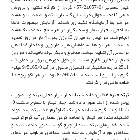
کپور معمولی (057/0±457/2 گرم) از کارگاه تکثیر و پرورش
ماهی کلمه سیجوال در استان گلستان تهیّه و به مدت دو هفته
در شرایط آزمایشگاه نگهداری شدند. آزمایش به­صورت کاملاً
تصادفی با چهار تیمار و سه تکرار در هر سطح، به مدت 8 هفته
انجام شد. هر تیمار به میزان 3% وزن بدن، 4 بار در روز تغذیه
می­شدند. هر دو هفته، ماهیان هر تیمار وزن و مقدار غذادهی
براساس آن تنظیم می­شد. مدفوع و دیگر مواد باقیمانده هر روز
صبح از مخازن خارج می­شد. در طول دوره­ی پرورش دمای آب
1±25 درجه سانتی­گراد، اکسیژن محلول در آب 65/0±9/5 میلی­
گرم در لیتر و اسیدیته آب 07/0±8/7 بود. در هر آکواریوم 15
قطعه ماهی قرار گرفت.
تهیّه جیره غذایی
: دانه شنبلیله از بازار محلی تهیّه و به­صورت
پودر شده از الک عبور داده شد. چهار تیمار با سطوح مختلف 0،
5، 10 و 15 گرم شنبلیله در یک کیلوگرم غذا تهیّه شد. مواد
تشکیل­دهنده هر تیمار با اضافه کردن مقداری آب گرم ترکیب
شده، خمیرهای تهیّه شده از چرخ گوشت عبور داده شدند و
غذاهای مورد آزمایش ساخته شد. غذاهای مرطوب در دمای
اتاق به مدت 2 روز خشک شدند (8).