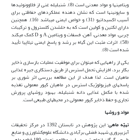
ویتامین­ها و مواد معدنی است (8). شنبلیله غنی از فلاوونوئیدها
و ساپونین­ها است که نشان دهنده عملکردهای حفاظتی برای
آسیب اکسیداتیو (31) و خواص ایمنی می­باشد (16). همچنین
دارای لکتین و کولین است که به حل­شدن کلسترول و ترکیبات
چربی، مواد معدنی، آهن، فسفات و ویتامین A و D کمک می­کند
(58). اثرات مثبت این گیاه بر رشد و پاسخ ایمنی تیلاپیا تأیید
شده است (8).
یکی از راه­هایی که می­توان برای موفقیت عملیات بازسازی ذخایر
بکار برد، افزایش تحمل استرس از طریق دستکاری جیره غذایی
ماهیان است. لذا هدف از این مطالعه بررسی اثر شوری بر
پاسخ­های فیزیولوژیک استرس در ماهیان کپور معمولی تغذیه
شده با مکمل غذایی دانه شنبلیله، بهبود روش­های پرورش
تجاری و حفظ ذخایر کپور معمولی در محیط­های طبیعی است.
مواد و روش­ها
تهیّه ماهی
: این پژوهش در تابستان 1392 در مرکز تحقیقات
آبزی­پروری شهید فضلی برآبادی دانشگاه علوم‌‌کشاورزی و منابع
طبیعی گرگان انجام شد. در این مطالعه، تعداد 180 قطعه ماهی