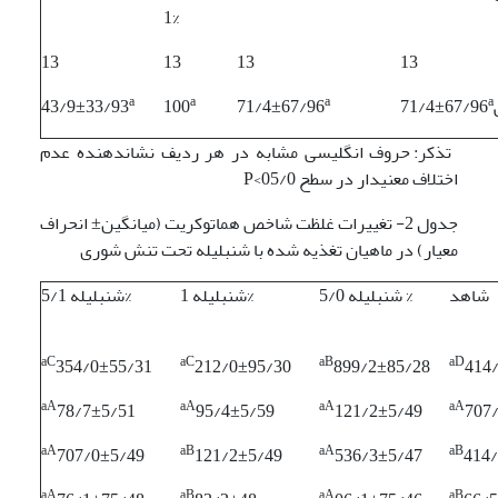
1%
13
13
13
13
a
a
a
a
43/9±33/93
100
71/4±67/96
71/4±67/96
تذکر: حروف انگلیسی مشابه در هر ردیف نشان­دهنده عدم
اختلاف معنی­دار در سطح 05/0>P
جدول 2-
تغییرات غلظت شاخص هماتوکریت (میانگین± انحراف
معیار) در ماهیان تغذیه شده با شنبلیله تحت تنش شوری
شاهد
شنبلیله 5/0 %
شنبلیله 1%
شنبلیله 5/1%
aC
a
C
aB
a
D
354/0±55/31
212/0±95/30
899/2±85/28
414
aA
aA
aA
aA
78/7±5/51
95/4±5/59
121/2±5/49
707
aA
aB
aA
aB
707/0±5/49
121/2±5/49
536/3±5/47
414
aA
aB
aA
aB