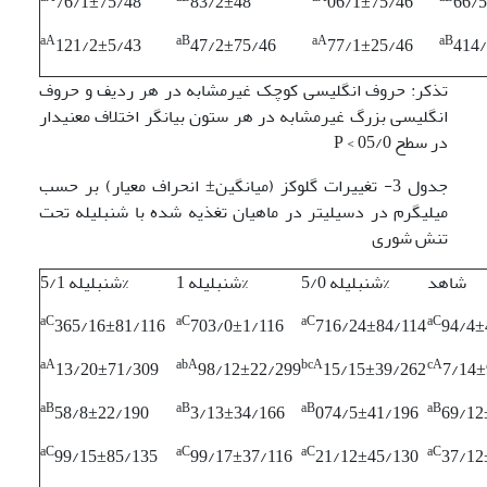
76/1±75/48
83/2±48
06/1±75/46
66/
aA
a
B
aA
aB
121/2±5/43
47/2±75/46
77/1±25/46
414
تذکر: حروف انگلیسی کوچک غیرمشابه در هر ردیف و حروف
انگلیسی بزرگ غیرمشابه در هر ستون بیانگر اختلاف معنی­دار
در سطح 05/0 > P
جدول 3- تغییرات گلوکز (میانگین± انحراف معیار) بر حسب
میلی­گرم در دسی­لیتر در ماهیان تغذیه شده با شنبلیله تحت
تنش شوری
شاهد
شنبلیله 5/0%
شنبلیله 1%
شنبلیله 5/1%
aC
aC
aC
aC
365/16±81/116
703/0±1/116
716/24±84/114
94/4±
aA
abA
bcA
c
A
13/20±71/309
98/12±22/299
15/15±39/262
7/14±
aB
aB
aB
aB
58/8±22/190
3/13±34/166
074/5±41/196
69/12
aC
aC
aC
aC
99/15±85/135
99/17±37/116
21/12±45/130
37/12