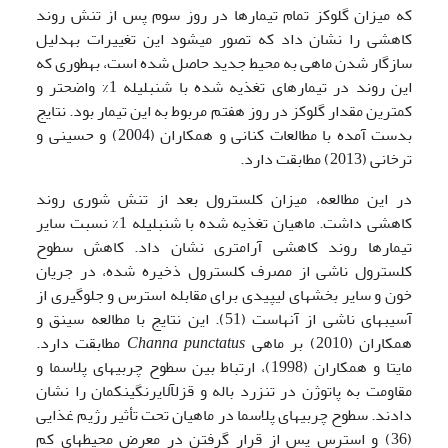
که میزان گلوکز تمام تیمارها در روز سوم پس از تنش روند
کاهشی را نشان داد که تصور می­شود این تغییرات به­دلیل
سازگار شدن ماهی به محیط جدید حاصل شده است، به­طوری که
این روند در تیمارهای تغذیه شده با شنبلیله 1% واضح­تر و
کمترین مقدار گلوکز در روز هفتم مربوط به این تیمار بود. نتایج
بدست آمده با مطالعات کنانی و همکاران (2004) و حسینی و
ترخانی (2013) مطابقت دارد.
در این مطالعه، میزان کلسترول بعد از تنش شوری روند
کاهشی داشت. ماهیان تغذیه شده با شنبلیله 1% نسبت سایر
تیمارها روند کاهشی آرام­تری نشان داد. کاهش سطوح
کلسترول ناشی از مصرف کلسترول ذخیره شده، در جریان
خون و سایر بخش­های لیپیدی برای مقابله استرس و جلوگیری از
آسیب­های ناشی از آنهاست (51). این نتایج با مطالعه سینق و
همکاران (2010) بر ماهی
Channa punctatus
مطابقت دارد.
مایتا و همکاران (1998)، ارتباط بین سطوح چربی­های پلاسما و
مقاومت به پاتوژن در تن­زرد باله و قزل­آلای­رنگین­کمان را نشان
دادند. سطوح چربی­های پلاسما در ماهیان تحت تأثیر رژیم غذایی
(36) و استرس پس از قرار گرفتن در معرض محیط­های کم