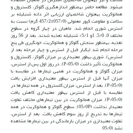
می­شود. مطالعه حاضر به­منظور اندازه­گیری گلوکز، کلسترول و
هماتوکریت به­عنوان شاخص­های ارزیابی اثر دانه شنبلیله بر
سلامت و مقاومت کپور معمولی (057/0±457/2 گرم) نسبت به
استرس شوری انجام شد. ماهیان در چهار گروه در سطوح
مختلف 0، 5/0، 1و 5/1% شنبلیله تعذیه شدند. بعد از 56 روز
تغذیه، به­منظور سنجش گلوکز و هماتوکریت، خون­گیری طی پنج
مرحله انجام شد (یکبار قبل از استرس و چهار مرحله بعد از
استرس). شوری به­طور معنی­داری بر میزان گلوکز، کلسترول و
هماتوکریت تأثیر داشت (05/0>P). در روز اول پس از استرس،
میزان گلوکز و هماتوکریت در همه­ی تیمارها در مقایسه با
میزان آن­ها قبل از استرس به­طور معنی­داری افزایش یافت
(05/0>P). بعد از استرس، میزان کلسترول در همه تیمارها در
مقایسه با قبل از استرس به­طور معنی­داری کاهش یافت
(05/0>P). میزان هماتوکریت در بین تیمارهای مختلف تفاوت
معنی­دار نداشت (05/0P). سطوح گلوکز و هماتوکریت در همه
تیمارها به تدریج از روز سوم کاهش یافت. بعد از استرس،
تفاوت معنی­داری در میزان بازماندگی در بین تیمارها مشاهده
نشد (05/0