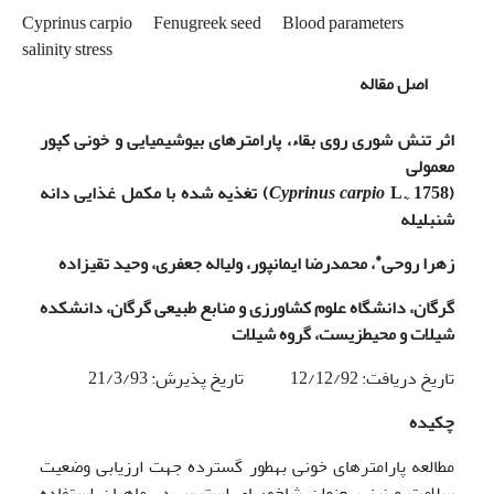
Cyprinus carpio
Fenugreek seed
Blood parameters
salinity stress
اصل مقاله
اثر تنش شوری روی بقاء، پارامترهای بیوشیمیایی و خونی کپور
معمولی
(
L., 1758
Cyprinus carpio
) تغذیه شده با مکمل غذایی دانه
شنبلیله
*
زهرا روحی
، محمدرضا ایمان­پور، ولی­اله جعفری، وحید تقی­زاده
گرگان، دانشگاه علوم کشاورزی و منابع طبیعی گرگان، دانشکده
شیلات و محیط­زیست، گروه شیلات
تاریخ دریافت: 12/12/92 تاریخ پذیرش: 21/3/93
چکیده
مطالعه پارامترهای خونی به­طور گسترده جهت ارزیابی وضعیت
سلامت و نیز به­عنوان شاخص­های استرس در ماهیان استفاده