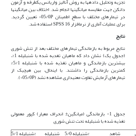
تجزیه وتحلیل داده­ها به روش آنالیز واریانس یک­طرفه و آزمون
دانکن جهت مقایسه میانگین­ها انجام شد. اختلاف بین میانگین­ها
در تیمارهای مختلف با سطح اطمینان 05/0P< تعیین گردید.
برای عملیات آماری از نرم­افزار 16 SPSS استفاده شد.
نتایج
نتایج مربوط به بازماندگی تیمارهای مختلف بعد از تنش شوری
(جدول یک) نشان داد که ماهیان تغدیه شده با شنبلیله 1%،
بیشترین بازماندگی و ماهیان تغذیه شده با شنبلیله 5/1%
کمترین بازماندگی را داشتند. با این­حال، بین هیچ­یک از
تیمارهای آزمایش تفاوت معنی­داری مشاهده نشد (05/0P>).
جدول 1- بازماندگی (میانگین± انحراف معیار) کپور معمولی
تغذیه شده با شنبلیله تحت تنش شوری
شاهد
شنبلیله 5/0%
شنبلیله
شنبلیله 5/1%