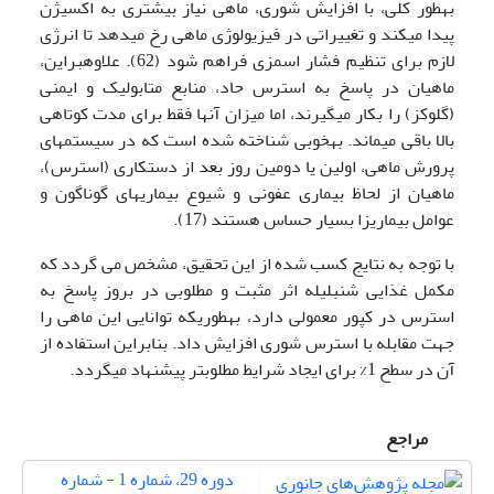
به­طور کلی، با افزایش شوری، ماهی نیاز بیشتری به اکسیژن
پیدا می­کند و تغییراتی در فیزیولوژی ماهی رخ می­دهد تا انرژی
لازم برای تنظیم فشار اسمزی فراهم شود (62). علاوه­براین،
ماهیان در پاسخ به استرس حاد، منابع متابولیک و ایمنی
(گلوکز) را بکار می­گیرند، اما میزان آن­ها فقط برای مدت کوتاهی
بالا باقی می­ماند. به­خوبی شناخته شده است که در سیستم­های
پرورش ماهی، اولین یا دومین روز بعد از دستکاری (استرس)،
ماهیان از لحاظ بیماری عفونی و شیوع بیماری­های گوناگون و
عوامل بیماری­زا بسیار حساس هستند (17).
با توجه به نتایج کسب شده از این تحقیق، مشخص می گردد که
مکمل غذایی شنبلیله اثر مثبت و مطلوبی در بروز پاسخ به
استرس در کپور معمولی دارد، به­طوری­که توانایی این ماهی را
جهت مقابله با استرس شوری افزایش داد. بنابراین استفاده از
آن در سطح 1% برای ایجاد شرایط مطلوب­تر پیشنهاد می­گردد.
مراجع
دوره 29، شماره 1 - شماره