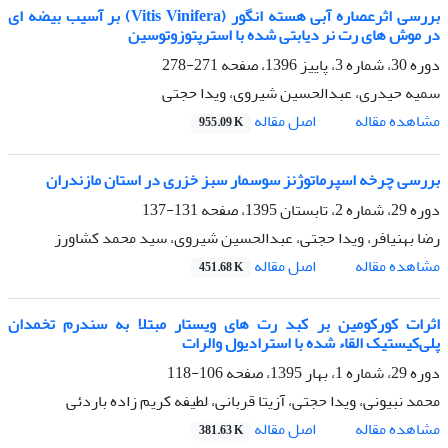
بررسی اثرعصاره آبی هسته انگور (Vitis Vinifera) بر آسیب بیضه ای
در موش های رت نر دیابتی شده با استرپتوزوتوسین
دوره 30، شماره 3، پاییز 1396، صفحه
271-278
سمیه حیدری، عبدالحسین شیروی، ویدا حجتی
اصل مقاله
مشاهده مقاله
955.09 K
بررسی چرخه اسپرماتوژنز سوسمار سبز خزری در استان مازندران
دوره 29، شماره 2، تابستان 1395، صفحه
131-137
رضا بهنیافر، ویدا حجتی، عبدالحسین شیروی، سید محمد کشاورز
اصل مقاله
مشاهده مقاله
451.68 K
اثرات کورکومین بر کبد رت های ویستار مبتلا به سندرم تخمدان
پلی‌کیستیک القاء شده با استرادیول والرات
دوره 29، شماره 1، بهار 1395، صفحه
106-118
محمد نبیونی، ویدا حجتی، آزیتا قربانی، لطیفه کریم زاده باردئی
اصل مقاله
مشاهده مقاله
381.63 K