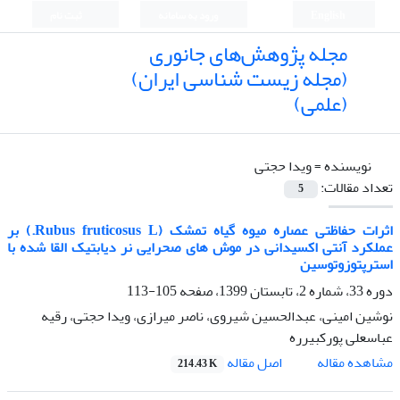
English
ورود به سامانه
ثبت نام
مجله پژوهش‌های جانوری
(مجله زیست شناسی ایران)
(علمی)
نویسنده =
ویدا حجتی
تعداد مقالات:
5
اثرات حفاظتی عصاره میوه گیاه تمشک (Rubus fruticosus L.) بر
عملکرد آنتی اکسیدانی در موش های صحرایی نر دیابتیک القا شده با
استرپتوزوتوسین
دوره 33، شماره 2، تابستان 1399، صفحه
105-113
نوشین امینی، عبدالحسین شیروی، ناصر میرازی، ویدا حجتی، رقیه
عباسعلی پورکبیرره
اصل مقاله
مشاهده مقاله
214.43 K