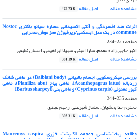
اصل مقاله
مشاهده مقاله
475.75 K
اثرات ضد افسردگی و آنتی اکسیدانی عصاره سیانو باکتری Nostoc
commune در یک مدل ایسکمی/رپرفیوژن مغز موش صحرایی
صفحه
225-234
اکبر حاجی زاده مقدم، سارا امینی، سهیلا ابراهیمی، احسان نظیفی
اصل مقاله
مشاهده مقاله
331.19 K
بررسی میکروسکوپی اجسام بالبیانی (Balbiani body) در ماهی شانک
زردباله (Acanthopagrus latus)، ماهی بیاح (Planiliza abu)، ماهی
کپور معمولی (Cyprinus carpio) و ماهی بنی (Barbus sharpeyi)
صفحه
235-244
محترم خدابخشیان، سلماز شیرعلی، رحیم عبدی
اصل مقاله
مشاهده مقاله
395.31 K
مطالعه ریخت‌شناسی جمجمه لاک‌پشت خزری Mauremys caspica