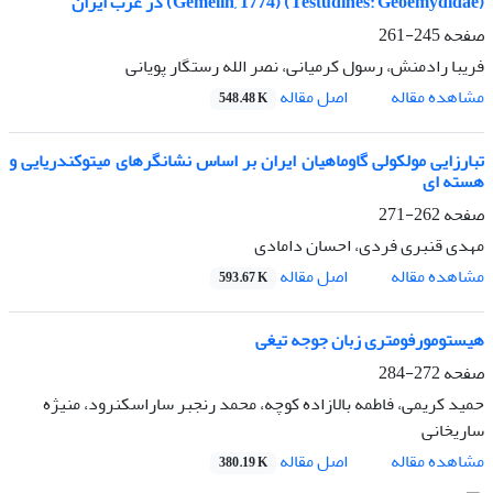
(Gemelin, 1774) (Testudines: Geoemydidae) در غرب ایران
صفحه
245-261
فریبا رادمنش، رسول کرمیانی، نصر الله رستگار پویانی
اصل مقاله
مشاهده مقاله
548.48 K
تبارزایی مولکولی گاوماهیان ایران بر اساس نشانگرهای میتوکندریایی و
هسته ای
صفحه
262-271
مهدی قنبری فردی، احسان دامادی
اصل مقاله
مشاهده مقاله
593.67 K
هیستومورفومتری زبان جوجه تیغی
صفحه
272-284
حمید کریمی، فاطمه بالازاده کوچه، محمد رنجبر ساراسکنرود، منیژه
ساریخانی
اصل مقاله
مشاهده مقاله
380.19 K