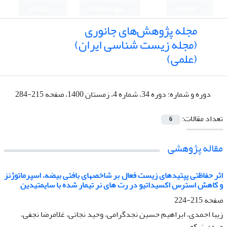
English
ورود به سامانه
ثبت نام
مجله پژوهش‌های جانوری
(مجله زیست شناسی ایران)
(علمی)
دوره و شماره:
دوره 34، شماره 4، زمستان 1400، صفحه 215-284
تعداد مقالات:
6
مقاله پژوهشی
اثر حفاظتی پپتیدهای زیست فعال بر شاخص‏های بافتی بیضه، اسپرماتوژنز
و کاهش استرس اکسیداتیو در رت های نر تیمار شده با سایمتیدین
صفحه
215-224
زیبا احمدی، ابراهیم حسین نجدگرامی، وحید نجاتی، غلامرضا نجفی،
مهدی نیکو