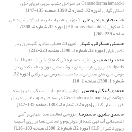
Cerastoderma lamarcki در سواحل جنوب غربی دریای خزر،
استان گیلان
[دوره 32، شماره 2، 1398، صفحه 135-147]
ماشینچیان مرادی، علی
آنتوژنی تغییرات آنزیمهای گوارشی ماهی
شاه کولی (Alburnus chalcoides)
[دوره 32، شماره 4، 1398،
صفحه 259-268]
محسنی عسگرانی، شهناز
تغییرات فصلی مقادیر گلیسرول در
ناجورپایان
[دوره 32، شماره 3، 1398، صفحه 223-232]
محمد زاده، مهدی
اثرات عصاره آبی گیاه آویشن ( L. Thymus
vulgaris) بر روی پارامترهای بیوشیمیایی خون و بافت کبدی در
موش های های صحرایی ماده تحت استرس بی حرکتی
[دوره 32،
شماره 1، 1398، صفحه 1-10]
محمدی گلنگش، محسن
توانایی تجمع فلزات سنگین در پوسته
دوکفه ای Cerastoderma lamarcki در سواحل جنوب غربی دریای
خزر، استان گیلان
[دوره 32، شماره 2، 1398، صفحه 135-147]
محمدی ملایری، محمدرضا
بررسی فعالیت ضد التهابی و آنتی
اکسیدانی آب تهی شده از دوتریوم و اسانس نعنا بر روی آسیب
ریوی ناشی از CLP
[دوره 32، شماره 2، 1398، صفحه 103-116]