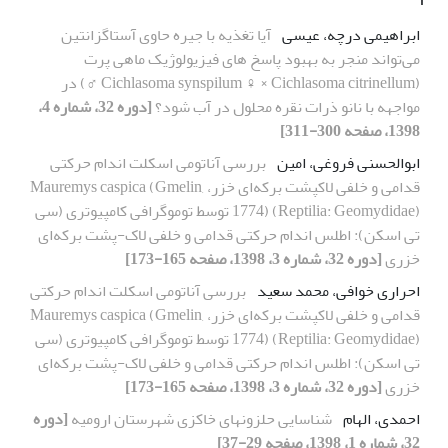
ابراهیمی درچه، عیسی
آیا تغذیه با جیره حاوی آستاگزانتین
می‌تواند منجر به بهبود پاسخ های فیزیولوژیک ماهی پرت
(Cichlasoma synspilum ♀ × Cichlasoma citrinellum ♂) در
مواجهه با نانو ذرات نقره محلول در آب شود؟
[دوره 32، شماره 4،
1398، صفحه 300-311]
ابوالحسنی فروغی، امین
بررسی آناتومی اسکلت اندام حرکتی
قدامی و خلفی لاکپشت برکه‌ای خزر، Mauremys caspica (Gmelin,
1774) (Reptilia: Geomydidae) توسط توموگرافی کامپیوتری (سی
تی اسکن): اطلس اندام حرکتی قدامی و خلفی لاک-پشت برکه‌ای
خزری
[دوره 32، شماره 3، 1398، صفحه 165-173]
احراری خوافی، محمد سعید
بررسی آناتومی اسکلت اندام حرکتی
قدامی و خلفی لاکپشت برکه‌ای خزر، Mauremys caspica (Gmelin,
1774) (Reptilia: Geomydidae) توسط توموگرافی کامپیوتری (سی
تی اسکن): اطلس اندام حرکتی قدامی و خلفی لاک-پشت برکه‌ای
خزری
[دوره 32، شماره 3، 1398، صفحه 165-173]
احمدی، الهام
شناسایی حلزونهای خاکزی شهرستان ارومیه
[دوره
32، شماره 1، 1398، صفحه 29-37]