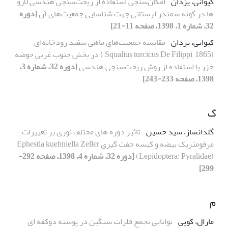
کیوانی، یزدان
امکان‌سنجی استفاده از ریخت‌سنجی هندسی لارو‌
ها در گونه سمندر لرستانی جهت شناسایی جمعیت‌های آن
[دوره
32، شماره 1، 1398، صفحه 11-21]
کیوانی، یزدان
مقایسه‌ جمعیت‌های ماهی سفید رودخانه‌ای
(Squalius turcicus De Filippi, 1865 ) در بخش جنوب غربی حوضه
خزر با استفاده از روش ریخت‌سنجی هندسی
[دوره 32، شماره 3،
1398، صفحه 233-243]
گ
گلدانساز، سید حسین
تاثیر دوره های مختلف نوری بر تغییرات
مرفومتریک بیضه و کیسه جفت گیری Ephestia kuehniella Zeller
(Lepidoptera: Pyralidae)
[دوره 32، شماره 4، 1398، صفحه 292-
299]
م
مارال، کوپی
توانایی تجمع فلزات سنگین در پوسته دوکفه ای