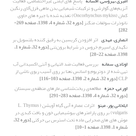
امیری بهروسی، افسانه
پاسخ های ایمنی غیر‌اختصاصی، فعالیت
آنزیم‌های گوارشی و ترکیبات شیمیایی بدن ماهی قزل‌آلای رنگین
کمان (Oncorhynchus mykiss) تغذیه شده با جیره های حاوی
نانوذرات سولفات منگنز
[دوره 32، شماره 4، 1398، صفحه 269-
282]
انصاری، مهدی
اثر افزودن کریسین به رقیق کننده بلتسویل بر
نگهداری اسپرم خروس در شرایط برون‌تنی
[دوره 32، شماره 1،
1398، صفحه 22-28]
اوتادی، سمانه
بررسی فعالیت ضد التهابی و آنتی اکسیدانی آب
تهی شده از دوتریوم و اسانس نعنا بر روی آسیب ریوی ناشی از
CLP
[دوره 32، شماره 2، 1398، صفحه 103-116]
اورعی، حمزه
مطالعه‌ی ریخت‌شناسی مارهای منطقه‌ی سیستان
[دوره 32، شماره 4، 1398، صفحه 283-291]
ایلخانی پور، مینو
اثرات عصاره آبی گیاه آویشن ( L. Thymus
vulgaris) بر روی پارامترهای بیوشیمیایی خون و بافت کبدی در
موش های های صحرایی ماده تحت استرس بی حرکتی
[دوره 32،
شماره 1، 1398، صفحه 1-10]