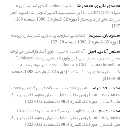
محمدی ملایری، محمدرضا
فعالیت حفاظت کبدی اسانس زیره
سیاه (L. Carum carvi) بر مسمومیت القایی نانوذرات اکسید آهن
در رت های نژاد ویستار
[دوره 32، شماره 3، 1398، صفحه 188-
197]
محمودیان، علیرضا
شناسایی حلزونهای خاکزی شهرستان ارومیه
[دوره 32، شماره 1، 1398، صفحه 29-37]
مخلص آبادی، امین
آیا تغذیه با جیره حاوی آستاگزانتین می‌تواند
منجر به بهبود پاسخ های فیزیولوژیک ماهی پرت (Cichlasoma
synspilum ♀ × Cichlasoma citrinellum ♂) در مواجهه با نانو
ذرات نقره محلول در آب شود؟
[دوره 32، شماره 4، 1398، صفحه
300-311]
مددی، حمیدرضا
تعیین مطلوبیت زیستگاه خرس قهوه ای (Ursus
arctos syriacus) با روش تحلیل عاملی آشیان بوم‌شناختی در پارک
ملی گلستان
[دوره 32، شماره 4، 1398، صفحه 312-323]
مددی، میثم
تعیین مطلوبیت زیستگاه خرس قهوه ای (Ursus
arctos syriacus) با روش تحلیل عاملی آشیان بوم‌شناختی در پارک
ملی گلستان
[دوره 32، شماره 4، 1398، صفحه 312-323]