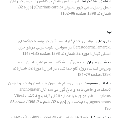
ایمانپور، محمدرضا
اثر اسانس نعناع بر کاهش استرس در زمان
حمل و نقل ماهی کپور معمولی (Cyprinus carpio)
[دوره 32،
شماره 2، 1398، صفحه 96-102]
ب
بانی، علی
توانایی تجمع فلزات سنگین در پوسته دوکفه ای
Cerastoderma lamarcki در سواحل جنوب غربی دریای خزر،
استان گیلان
[دوره 32، شماره 2، 1398، صفحه 135-147]
بخشش، مهران
تهیه ی آزمایشگاهی سرم هایپر ایمن علیه
ویروس تب سه روزه گاو جدا شده در ایران
[دوره 32، شماره 2،
1398، صفحه 79-84]
بطحائی، معصومه
بررسی سطح هورمون های استروئیدی و تکوین
تخمک های ماهی ماده ی بالغ گورامی سه خال Trichogaster
trichopterusدر مواجهه با عصاره الکلی گیاه پنج انگشت (Vitex
agnus castus) و فلوکسیتین
[دوره 32، شماره 2، 1398، صفحه 85-
95]
بهادری، رعنا
پاسخ های ایمنی غیر‌اختصاصی، فعالیت آنزیم‌های