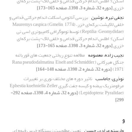
اسکن): اطلس اندام حرکتی قدامی و خلفی لاک-پشت برکه‌ای
خزری
[دوره 32، شماره 3، 1398، صفحه 165-173]
نجفی تیره، نوشین
بررسی آناتومی اسکلت اندام حرکتی قدامی و
خلفی لاکپشت برکه‌ای خزر، Mauremys caspica (Gmelin, 1774)
(Reptilia: Geomydidae) توسط توموگرافی کامپیوتری (سی تی
اسکن): اطلس اندام حرکتی قدامی و خلفی لاک-پشت برکه‌ای
خزری
[دوره 32، شماره 3، 1398، صفحه 165-173]
نجیب زاده، معصومه
مطالعه تنوع ریختی جمعیت های قورباغه
جنگل هیرکانی (Rana pseudodalmatina, Eiselt and Schmidtler,
1971)
[دوره 32، شماره 2، 1398، صفحه 148-164]
نوذری، جاماسب
تاثیر دوره های مختلف نوری بر تغییرات
مرفومتریک بیضه و کیسه جفت گیری Ephestia kuehniella Zeller
(Lepidoptera: Pyralidae)
[دوره 32، شماره 4، 1398، صفحه 292-
299]
و
وارسته مرادی، حسین
تعیین مطلوبیت زیستگاه خرس قهوه ای