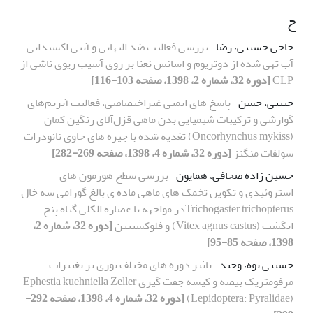
ح
حاجی حسینی، رضا
بررسی فعالیت ضد التهابی و آنتی اکسیدانی
آب تهی شده از دوتریوم و اسانس نعنا بر روی آسیب ریوی ناشی از
CLP
[دوره 32، شماره 2، 1398، صفحه 103-116]
حبیبی، حسن
پاسخ های ایمنی غیر‌اختصاصی، فعالیت آنزیم‌های
گوارشی و ترکیبات شیمیایی بدن ماهی قزل‌آلای رنگین کمان
(Oncorhynchus mykiss) تغذیه شده با جیره های حاوی نانوذرات
سولفات منگنز
[دوره 32، شماره 4، 1398، صفحه 269-282]
حسین زاده صحافی، همایون
بررسی سطح هورمون های
استروئیدی و تکوین تخمک های ماهی ماده ی بالغ گورامی سه خال
Trichogaster trichopterusدر مواجهه با عصاره الکلی گیاه پنج
انگشت (Vitex agnus castus) و فلوکسیتین
[دوره 32، شماره 2،
1398، صفحه 85-95]
حسینی نوه، وحید
تاثیر دوره های مختلف نوری بر تغییرات
مرفومتریک بیضه و کیسه جفت گیری Ephestia kuehniella Zeller
(Lepidoptera: Pyralidae)
[دوره 32، شماره 4، 1398، صفحه 292-