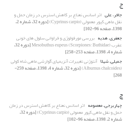
ج
جافر، علی
اثر اسانس نعناع بر کاهش استرس در زمان حمل و
نقل ماهی کپور معمولی (Cyprinus carpio)
[دوره 32، شماره 2،
1398، صفحه 96-102]
جعفری، هدیه
بررسی مورفولوژی و فراوانی سلول های خونی
عقرب Mesobuthus eupeus (Scorpiones: Buthidae)
[دوره 32،
شماره 4، 1398، صفحه 253-258]
جمیلی، شهلا
آنتوژنی تغییرات آنزیمهای گوارشی ماهی شاه کولی
(Alburnus chalcoides)
[دوره 32، شماره 4، 1398، صفحه 259-
268]
چ
چهاربرجی، معصومه
اثر اسانس نعناع بر کاهش استرس در زمان
حمل و نقل ماهی کپور معمولی (Cyprinus carpio)
[دوره 32،
شماره 2، 1398، صفحه 96-102]