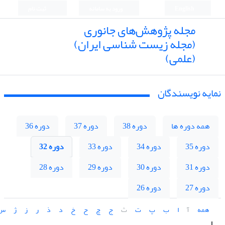
English
ورود به سامانه
ثبت نام
مجله پژوهش‌های جانوری
(مجله زیست شناسی ایران)
(علمی)
نمایه نویسندگان
همه دوره ها
دوره 38
دوره 37
دوره 36
دوره 35
دوره 34
دوره 33
دوره 32
دوره 31
دوره 30
دوره 29
دوره 28
دوره 27
دوره 26
همه
آ
ا
ب
پ
ت
ث
ج
چ
ح
خ
د
ذ
ر
ز
ژ
س
ا