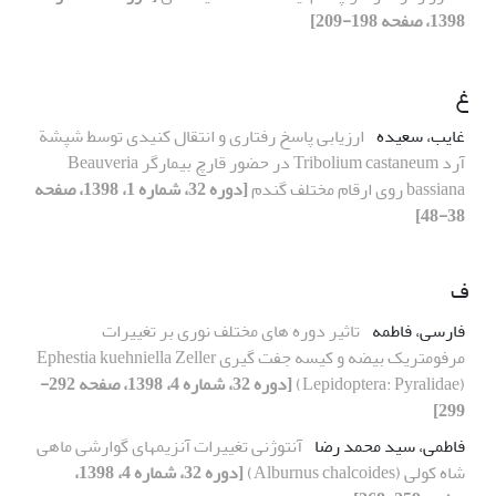
1398، صفحه 198-209]
غ
غایب، سعیده
ارزیابی پاسخ رفتاری و انتقال کنیدی توسط شپشة
آرد Tribolium castaneum در حضور قارچ بیمارگر Beauveria
bassiana روی ارقام مختلف گندم
[دوره 32، شماره 1، 1398، صفحه
38-48]
ف
فارسی، فاطمه
تاثیر دوره های مختلف نوری بر تغییرات
مرفومتریک بیضه و کیسه جفت گیری Ephestia kuehniella Zeller
(Lepidoptera: Pyralidae)
[دوره 32، شماره 4، 1398، صفحه 292-
299]
فاطمی، سید محمد رضا
آنتوژنی تغییرات آنزیمهای گوارشی ماهی
شاه کولی (Alburnus chalcoides)
[دوره 32، شماره 4، 1398،