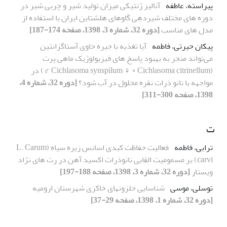
پیراسته، عاطفه
آنالیز ژنتیکی میزان تولید شیر و چربی شیر در
دوره های مختلف شیردهی گاوهای هلشتاین ایران با استفاده از
مدل های مناسب
[دوره 32، شماره 3، 1398، صفحه 174-187]
پیکان حیرتی، فاطمه
آیا تغذیه با جیره حاوی آستاگزانتین
می‌تواند منجر به بهبود پاسخ های فیزیولوژیک ماهی پرت
(Cichlasoma synspilum ♀ × Cichlasoma citrinellum ♂) در
مواجهه با نانو ذرات نقره محلول در آب شود؟
[دوره 32، شماره 4،
1398، صفحه 300-311]
ت
ترابی، فاطمه
فعالیت حفاظت کبدی اسانس زیره سیاه (L. Carum
carvi) بر مسمومیت القایی نانوذرات اکسید آهن در رت های نژاد
ویستار
[دوره 32، شماره 3، 1398، صفحه 188-197]
توسلی، موسی
شناسایی حلزونهای خاکزی شهرستان ارومیه
[دوره 32، شماره 1، 1398، صفحه 29-37]