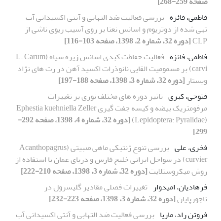
صفحه 259-268]
فاطمی، فائزه
بررسی فعالیت ضد التهابی و آنتی اکسیدانی آب
تهی شده از دوتریوم و اسانس نعنا بر روی آسیب ریوی ناشی از
CLP
[دوره 32، شماره 2، 1398، صفحه 103-116]
فاطمی، فائزه
فعالیت حفاظت کبدی اسانس زیره سیاه (L. Carum
carvi) بر مسمومیت القایی نانوذرات اکسید آهن در رت های نژاد
ویستار
[دوره 32، شماره 3، 1398، صفحه 188-197]
فتوحی، کبری
تاثیر دوره های مختلف نوری بر تغییرات
مرفومتریک بیضه و کیسه جفت گیری Ephestia kuehniella Zeller
(Lepidoptera: Pyralidae)
[دوره 32، شماره 4، 1398، صفحه 292-
299]
فخری، علی
بررسی تنوع ژنتیکی ماهی صبیتی (Acanthopagrus
curvier) در سواحل ایرانی خلیج فارس و دریای عمان با استفاده از
روش میکروستلایت
[دوره 32، شماره 3، 1398، صفحه 210-222]
فرهادیان، امیدوار
تغییرات فصلی مقادیر گلیسرول در
ناجورپایان
[دوره 32، شماره 3، 1398، صفحه 223-232]
فروتن راد، ماریا
بررسی فعالیت ضد التهابی و آنتی اکسیدانی آب