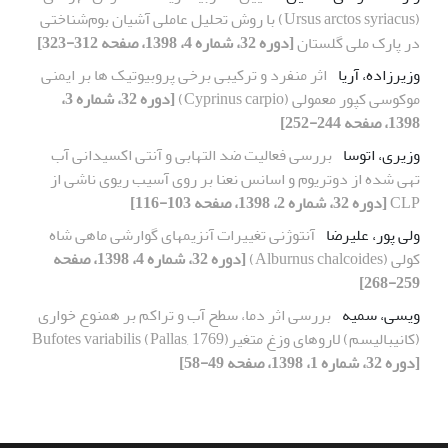
(Ursus arctos syriacus) با روش تحلیل عاملی آشیان بوم‌شناختی
در پارک ملی گلستان
[دوره 32، شماره 4، 1398، صفحه 312-323]
وزیرزاده، آریا
اثر منفرد و ترکیبی برخی پروبیوتیک ها بر ایمنی
موکوسی کپور معمولی (Cyprinus carpio)
[دوره 32، شماره 3،
1398، صفحه 244-252]
وزیری، اتوسا
بررسی فعالیت ضد التهابی و آنتی اکسیدانی آب
تهی شده از دوتریوم و اسانس نعنا بر روی آسیب ریوی ناشی از
CLP
[دوره 32، شماره 2، 1398، صفحه 103-116]
ولی پور، علیرضا
آنتوژنی تغییرات آنزیمهای گوارشی ماهی شاه
کولی (Alburnus chalcoides)
[دوره 32، شماره 4، 1398، صفحه
259-268]
ویسی، سمیه
بررسی اثر دما، سطح آب و تراکم بر همنوع خواری
(کانیبالیسم) لاروهای وزغ متغیر(Pallas, 1769) Bufotes variabilis
[دوره 32، شماره 1، 1398، صفحه 49-58]