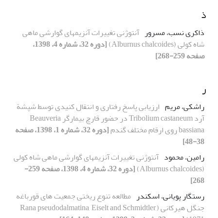
ذ
ذاکری نسب، مسرور
آنتوژنی تغییرات آنزیمهای گوارشی ماهی
شاه کولی (Alburnus chalcoides)
[دوره 32، شماره 4، 1398،
صفحه 259-268]
ر
راشکی، مریم
ارزیابی پاسخ رفتاری و انتقال کنیدی توسط شپشة
آرد Tribolium castaneum در حضور قارچ بیمارگر Beauveria
bassiana روی ارقام مختلف گندم
[دوره 32، شماره 1، 1398، صفحه
38-48]
رامین، محمود
آنتوژنی تغییرات آنزیمهای گوارشی ماهی شاه کولی
(Alburnus chalcoides)
[دوره 32، شماره 4، 1398، صفحه 259-
268]
رستگار پویانی، اسکندر
مطالعه تنوع ریختی جمعیت های قورباغه
جنگل هیرکانی (Rana pseudodalmatina, Eiselt and Schmidtler,