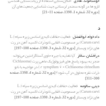
خوشناموند، هادی
امکان‌سنجی استفاده از ریخت‌سنجی هندسی
لارو‌ ها در گونه سمندر لرستانی جهت شناسایی جمعیت‌های آن
[دوره 32، شماره 1، 1398، صفحه 11-21]
د
دادخواه، ابوالفضل
فعالیت حفاظت کبدی اسانس زیره سیاه (L.
Carum carvi) بر مسمومیت القایی نانوذرات اکسید آهن در رت
های نژاد ویستار
[دوره 32، شماره 3، 1398، صفحه 188-197]
درافشان، سالار
آیا تغذیه با جیره حاوی آستاگزانتین می‌تواند
منجر به بهبود پاسخ های فیزیولوژیک ماهی پرت (Cichlasoma
synspilum ♀ × Cichlasoma citrinellum ♂) در مواجهه با نانو
ذرات نقره محلول در آب شود؟
[دوره 32، شماره 4، 1398، صفحه
300-311]
دینی، سالومه
فعالیت حفاظت کبدی اسانس زیره سیاه (L.
Carum carvi) بر مسمومیت القایی نانوذرات اکسید آهن در رت
های نژاد ویستار
[دوره 32، شماره 3، 1398، صفحه 188-197]