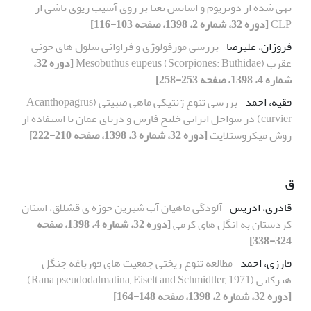
تهی شده از دوتریوم و اسانس نعنا بر روی آسیب ریوی ناشی از
CLP
[دوره 32، شماره 2، 1398، صفحه 103-116]
فروزان، علیرضا
بررسی مورفولوژی و فراوانی سلول های خونی
عقرب Mesobuthus eupeus (Scorpiones: Buthidae)
[دوره 32،
شماره 4، 1398، صفحه 253-258]
فقیه، احمد
بررسی تنوع ژنتیکی ماهی صبیتی (Acanthopagrus
curvier) در سواحل ایرانی خلیج فارس و دریای عمان با استفاده از
روش میکروستلایت
[دوره 32، شماره 3، 1398، صفحه 210-222]
ق
قادری، ادریس
آلودگی ماهیان آب شیرین حوزه ی قشلاق، استان
کردستان به انگل های کرمی
[دوره 32، شماره 4، 1398، صفحه
324-338]
قارزی، احمد
مطالعه تنوع ریختی جمعیت های قورباغه جنگل
هیرکانی (Rana pseudodalmatina, Eiselt and Schmidtler, 1971)
[دوره 32، شماره 2، 1398، صفحه 148-164]