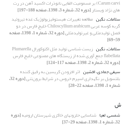
Carum carvi) بر مسمومیت القایی نانوذرات اکسید آهن در رت
های نژاد ویستار
[دوره 32، شماره 3، 1398، صفحه 188-197]
سلامات، نگین
مطالعه تغییرات هیستوفیزیولوژیک غده تیروئید
گربه کوسه عربی Chiloscyllium arabicum خلیج فارس در دو
فصل تولیدمثلی و غیرتولیدمثلی
[دوره 32، شماره 1، 1398، صفحه
59-69]
سلامات، نگین
زیست شناسی تولید مثل اکتوکورال Plumarella
flabellata جمع آوری شده از زیستگاه های مصنوعی خلیج فارس
[دوره 32، شماره 2، 1398، صفحه 117-124]
سیفی جمادی، افشین
اثر افزودن کریسین به رقیق کننده
بلتسویل بر نگهداری اسپرم خروس در شرایط برون‌تنی
[دوره 32،
شماره 1، 1398، صفحه 22-28]
ش
شمسی، لعیا
شناسایی حلزونهای خاکزی شهرستان ارومیه
[دوره
32، شماره 1، 1398، صفحه 29-37]