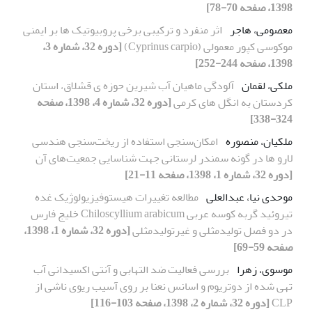
1398، صفحه 70-78]
معصومی، هاجر
اثر منفرد و ترکیبی برخی پروبیوتیک ها بر ایمنی
موکوسی کپور معمولی (Cyprinus carpio)
[دوره 32، شماره 3،
1398، صفحه 244-252]
ملکی، لقمان
آلودگی ماهیان آب شیرین حوزه ی قشلاق، استان
کردستان به انگل های کرمی
[دوره 32، شماره 4، 1398، صفحه
324-338]
ملکیان، منصوره
امکان‌سنجی استفاده از ریخت‌سنجی هندسی
لارو‌ ها در گونه سمندر لرستانی جهت شناسایی جمعیت‌های آن
[دوره 32، شماره 1، 1398، صفحه 11-21]
موحدی نیا، عبدالعلی
مطالعه تغییرات هیستوفیزیولوژیک غده
تیروئید گربه کوسه عربی Chiloscyllium arabicum خلیج فارس
در دو فصل تولیدمثلی و غیرتولیدمثلی
[دوره 32، شماره 1، 1398،
صفحه 59-69]
موسوی، زهرا
بررسی فعالیت ضد التهابی و آنتی اکسیدانی آب
تهی شده از دوتریوم و اسانس نعنا بر روی آسیب ریوی ناشی از
CLP
[دوره 32، شماره 2، 1398، صفحه 103-116]