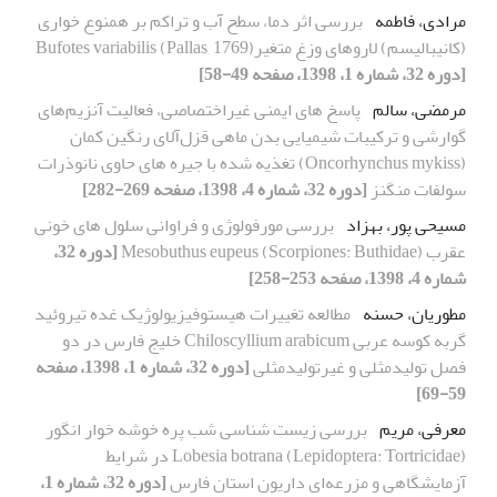
مرادی، فاطمه
بررسی اثر دما، سطح آب و تراکم بر همنوع خواری
(کانیبالیسم) لاروهای وزغ متغیر(Pallas, 1769) Bufotes variabilis
[دوره 32، شماره 1، 1398، صفحه 49-58]
مرمضی، سالم
پاسخ های ایمنی غیر‌اختصاصی، فعالیت آنزیم‌های
گوارشی و ترکیبات شیمیایی بدن ماهی قزل‌آلای رنگین کمان
(Oncorhynchus mykiss) تغذیه شده با جیره های حاوی نانوذرات
سولفات منگنز
[دوره 32، شماره 4، 1398، صفحه 269-282]
مسیحی پور، بهزاد
بررسی مورفولوژی و فراوانی سلول های خونی
عقرب Mesobuthus eupeus (Scorpiones: Buthidae)
[دوره 32،
شماره 4، 1398، صفحه 253-258]
مطوریان، حسنه
مطالعه تغییرات هیستوفیزیولوژیک غده تیروئید
گربه کوسه عربی Chiloscyllium arabicum خلیج فارس در دو
فصل تولیدمثلی و غیرتولیدمثلی
[دوره 32، شماره 1، 1398، صفحه
59-69]
معرفی، مریم
بررسی‌ زیست شناسی شب پره خوشه خوار انگور
Lobesia botrana (Lepidoptera: Tortricidae) در شرایط
آزمایشگاهی و مزرعه‌ای داریون استان فارس
[دوره 32، شماره 1،