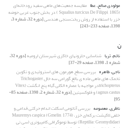
مولودی صالح، عطا
مقایسه‌ جمعیت‌های ماهی سفید رودخانه‌ای
(Squalius turcicus De Filippi, 1865 ) در بخش جنوب غربی حوضه
خزر با استفاده از روش ریخت‌سنجی هندسی
[دوره 32، شماره 3،
1398، صفحه 233-243]
ن
نائم، ثریا
شناسایی حلزونهای خاکزی شهرستان ارومیه
[دوره 32،
شماره 1، 1398، صفحه 29-37]
ناجی، طاهره
بررسی سطح هورمون های استروئیدی و تکوین
تخمک های ماهی ماده ی بالغ گورامی سه خال Trichogaster
trichopterusدر مواجهه با عصاره الکلی گیاه پنج انگشت (Vitex
agnus castus) و فلوکسیتین
[دوره 32، شماره 2، 1398، صفحه 85-
95]
ناظری، معصومه
بررسی آناتومی اسکلت اندام حرکتی قدامی و
خلفی لاکپشت برکه‌ای خزر، Mauremys caspica (Gmelin, 1774)
(Reptilia: Geomydidae) توسط توموگرافی کامپیوتری (سی تی