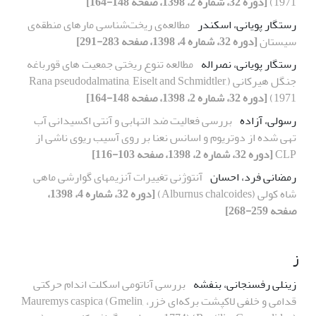
1971)
[دوره 32، شماره 2، 1398، صفحه 148-164]
رستگار پویانی، اسکندر
مطالعه‌ی ریخت‌شناسی مارهای منطقه‌ی
سیستان
[دوره 32، شماره 4، 1398، صفحه 283-291]
رستگار پویانی، نصراله
مطالعه تنوع ریختی جمعیت های قورباغه
جنگل هیرکانی (Rana pseudodalmatina, Eiselt and Schmidtler,
1971)
[دوره 32، شماره 2، 1398، صفحه 148-164]
رسولی، آزاده
بررسی فعالیت ضد التهابی و آنتی اکسیدانی آب
تهی شده از دوتریوم و اسانس نعنا بر روی آسیب ریوی ناشی از
CLP
[دوره 32، شماره 2، 1398، صفحه 103-116]
رمضانی فرد، احسان
آنتوژنی تغییرات آنزیمهای گوارشی ماهی
شاه کولی (Alburnus chalcoides)
[دوره 32، شماره 4، 1398،
صفحه 259-268]
ز
زینلی رفسنجانی، بنفشه
بررسی آناتومی اسکلت اندام حرکتی
قدامی و خلفی لاکپشت برکه‌ای خزر، Mauremys caspica (Gmelin,