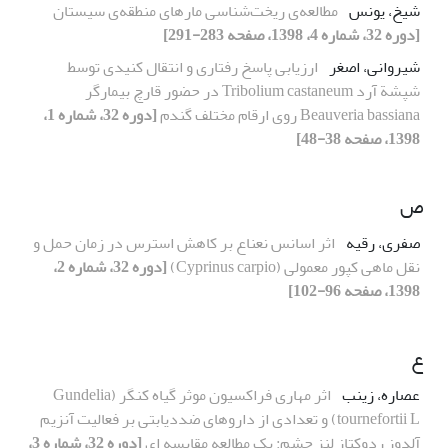
شیخ، یونس
مطالعه‌ی ریخت‌شناسی مارهای منطقه‌ی سیستان
[دوره 32، شماره 4، 1398، صفحه 283-291]
شیروانی، اصغر
ارزیابی پاسخ رفتاری و انتقال کنیدی توسط
شپشة آرد Tribolium castaneum در حضور قارچ بیمارگر
Beauveria bassiana روی ارقام مختلف گندم
[دوره 32، شماره 1،
1398، صفحه 38-48]
ص
صفری، رقیه
اثر اسانس نعناع بر کاهش استرس در زمان حمل و
نقل ماهی کپور معمولی (Cyprinus carpio)
[دوره 32، شماره 2،
1398، صفحه 96-102]
ع
عصاره، زینب
اثر مهاری فراکسیون موثر گیاه کنگر (Gundelia
tournefortii L) و تعدادی از داروهای ضددیابتی بر فعالیت آنزیم
آلدوز ردوکتاز لنز چشم: یک مطالعه مقایسه ای
[دوره 32، شماره 3،