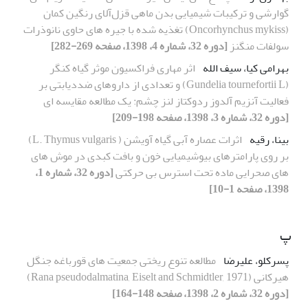
گوارشی و ترکیبات شیمیایی بدن ماهی قزل‌آلای رنگین کمان
(Oncorhynchus mykiss) تغذیه شده با جیره های حاوی نانوذرات
سولفات منگنز
[دوره 32، شماره 4، 1398، صفحه 269-282]
بهرامی کیا، سیف الله
اثر مهاری فراکسیون موثر گیاه کنگر
(Gundelia tournefortii L) و تعدادی از داروهای ضددیابتی بر
فعالیت آنزیم آلدوز ردوکتاز لنز چشم: یک مطالعه مقایسه ای
[دوره 32، شماره 3، 1398، صفحه 198-209]
بینا، رقیه
اثرات عصاره آبی گیاه آویشن ( L. Thymus vulgaris)
بر روی پارامترهای بیوشیمیایی خون و بافت کبدی در موش های
های صحرایی ماده تحت استرس بی حرکتی
[دوره 32، شماره 1،
1398، صفحه 1-10]
پ
پسرکلو، علیرضا
مطالعه تنوع ریختی جمعیت های قورباغه جنگل
هیرکانی (Rana pseudodalmatina, Eiselt and Schmidtler, 1971)
[دوره 32، شماره 2، 1398، صفحه 148-164]