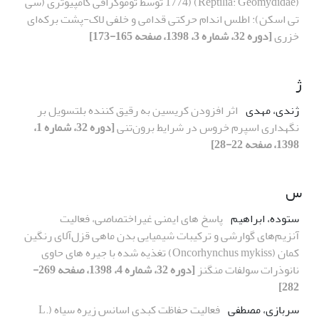
1774) (Reptilia: Geomydidae) توسط توموگرافی کامپیوتری (سی
تی اسکن): اطلس اندام حرکتی قدامی و خلفی لاک-پشت برکه‌ای
خزری
[دوره 32، شماره 3، 1398، صفحه 165-173]
ژ
ژندی، مهدی
اثر افزودن کریسین به رقیق کننده بلتسویل بر
نگهداری اسپرم خروس در شرایط برون‌تنی
[دوره 32، شماره 1،
1398، صفحه 22-28]
س
ستوده، ابراهیم
پاسخ های ایمنی غیر‌اختصاصی، فعالیت
آنزیم‌های گوارشی و ترکیبات شیمیایی بدن ماهی قزل‌آلای رنگین
کمان (Oncorhynchus mykiss) تغذیه شده با جیره های حاوی
نانوذرات سولفات منگنز
[دوره 32، شماره 4، 1398، صفحه 269-
282]
سربازی، مصطفی
فعالیت حفاظت کبدی اسانس زیره سیاه (L.