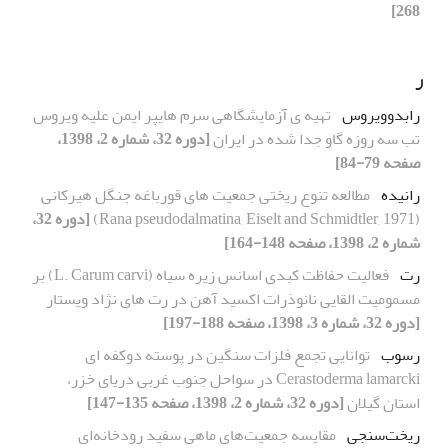
268]
ر
رابدوویروس
تهیه ی آزمایشگاهی سرم هایپر ایمن علیه ویروس
تب سه روزه گاو جدا شده در ایران
[دوره 32، شماره 2، 1398،
صفحه 79-84]
رانیده
مطالعه تنوع ریختی جمعیت های قورباغه جنگل هیرکانی
(Rana pseudodalmatina, Eiselt and Schmidtler, 1971)
[دوره 32،
شماره 2، 1398، صفحه 148-164]
رت
فعالیت حفاظت کبدی اسانس زیره سیاه (L. Carum carvi) بر
مسمومیت القایی نانوذرات اکسید آهن در رت های نژاد ویستار
[دوره 32، شماره 3، 1398، صفحه 188-197]
رسوب
توانایی تجمع فلزات سنگین در پوسته دوکفه ای
Cerastoderma lamarcki در سواحل جنوب غربی دریای خزر،
استان گیلان
[دوره 32، شماره 2، 1398، صفحه 135-147]
ریخت‌سنجی
مقایسه‌ جمعیت‌های ماهی سفید رودخانه‌ای