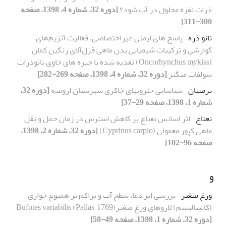
ذرات نقره محلول در آب شود؟
[دوره 32، شماره 4، 1398، صفحه
300-311]
نانو ذره
پاسخ های ایمنی غیر‌اختصاصی، فعالیت آنزیم‌های
گوارشی و ترکیبات شیمیایی بدن ماهی قزل‌آلای رنگین کمان
(Oncorhynchus mykiss) تغذیه شده با جیره های حاوی نانوذرات
سولفات منگنز
[دوره 32، شماره 4، 1398، صفحه 269-282]
نرمتنان
شناسایی حلزونهای خاکزی شهرستان ارومیه
[دوره 32،
شماره 1، 1398، صفحه 29-37]
نعناع
اثر اسانس نعناع بر کاهش استرس در زمان حمل و نقل
ماهی کپور معمولی (Cyprinus carpio)
[دوره 32، شماره 2، 1398،
صفحه 96-102]
و
وزغ متغیر
بررسی اثر دما، سطح آب و تراکم بر همنوع خواری
(کانیبالیسم) لاروهای وزغ متغیر(Pallas, 1769) Bufotes variabilis
[دوره 32، شماره 1، 1398، صفحه 49-58]