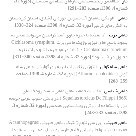
مار
مطالعه‌ی ریخت‌شناسی مارهای منطقه‌ی سیستان
[دوره 32،
شماره 4، 1398، صفحه 283-291]
ماهی
آلودگی ماهیان آب شیرین حوزه ی قشلاق، استان کردستان
به انگل های کرمی
[دوره 32، شماره 4، 1398، صفحه 324-338]
ماهی پرت
آیا تغذیه با جیره حاوی آستاگزانتین می‌تواند منجر به
بهبود پاسخ های فیزیولوژیک ماهی پرت (Cichlasoma synspilum
♀ × Cichlasoma citrinellum ♂) در مواجهه با نانو ذرات نقره
محلول در آب شود؟
[دوره 32، شماره 4، 1398، صفحه 300-311]
ماهی شاه کولی
آنتوژنی تغییرات آنزیمهای گوارشی ماهی شاه
کولی (Alburnus chalcoides)
[دوره 32، شماره 4، 1398، صفحه
259-268]
ماهی‌شناسی
مقایسه‌ جمعیت‌های ماهی سفید رودخانه‌ای
(Squalius turcicus De Filippi, 1865 ) در بخش جنوب غربی حوضه
خزر با استفاده از روش ریخت‌سنجی هندسی
[دوره 32، شماره 3،
1398، صفحه 233-243]
ماهی صبیتی
بررسی تنوع ژنتیکی ماهی صبیتی (Acanthopagrus
curvier) در سواحل ایرانی خلیج فارس و دریای عمان با استفاده از