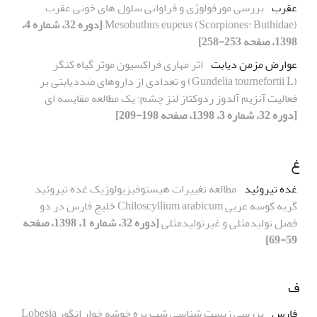
عقرب
بررسی مورفولوژی و فراوانی سلول های خونی عقرب
Mesobuthus eupeus (Scorpiones: Buthidae)
[دوره 32، شماره 4،
1398، صفحه 253-258]
عوارض مزمن دیابت
اثر مهاری فراکسیون موثر گیاه کنگر
(Gundelia tournefortii L) و تعدادی از داروهای ضددیابتی بر
فعالیت آنزیم آلدوز ردوکتاز لنز چشم: یک مطالعه مقایسه ای
[دوره 32، شماره 3، 1398، صفحه 198-209]
غ
غده تیروئید
مطالعه تغییرات هیستوفیزیولوژیک غده تیروئید
گربه کوسه عربی Chiloscyllium arabicum خلیج فارس در دو
فصل تولیدمثلی و غیرتولیدمثلی
[دوره 32، شماره 1، 1398، صفحه
59-69]
ف
فارس
بررسی‌ زیست شناسی شب پره خوشه خوار انگور Lobesia