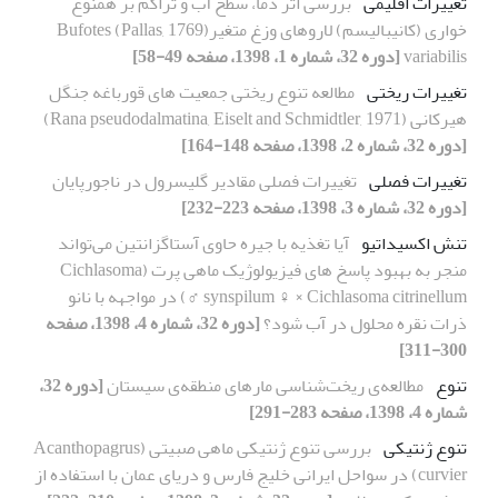
تغییرات اقلیمی
بررسی اثر دما، سطح آب و تراکم بر همنوع
خواری (کانیبالیسم) لاروهای وزغ متغیر(Pallas, 1769) Bufotes
variabilis
[دوره 32، شماره 1، 1398، صفحه 49-58]
تغییرات ریختی
مطالعه تنوع ریختی جمعیت های قورباغه جنگل
هیرکانی (Rana pseudodalmatina, Eiselt and Schmidtler, 1971)
[دوره 32، شماره 2، 1398، صفحه 148-164]
تغییرات فصلی
تغییرات فصلی مقادیر گلیسرول در ناجورپایان
[دوره 32، شماره 3، 1398، صفحه 223-232]
تنش اکسیداتیو
آیا تغذیه با جیره حاوی آستاگزانتین می‌تواند
منجر به بهبود پاسخ های فیزیولوژیک ماهی پرت (Cichlasoma
synspilum ♀ × Cichlasoma citrinellum ♂) در مواجهه با نانو
ذرات نقره محلول در آب شود؟
[دوره 32، شماره 4، 1398، صفحه
300-311]
تنوع
مطالعه‌ی ریخت‌شناسی مارهای منطقه‌ی سیستان
[دوره 32،
شماره 4، 1398، صفحه 283-291]
تنوع ژنتیکی
بررسی تنوع ژنتیکی ماهی صبیتی (Acanthopagrus
curvier) در سواحل ایرانی خلیج فارس و دریای عمان با استفاده از