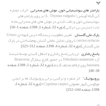
پ
پارامتر های بیوشیمیایی خون. موش های صحرایی
اثرات عصاره
آبی گیاه آویشن ( L. Thymus vulgaris) بر روی پارامترهای
بیوشیمیایی خون و بافت کبدی در موش های های صحرایی ماده
تحت استرس بی حرکتی
[دوره 32، شماره 1، 1398، صفحه 1-10]
پارک ملی گلستان
تعیین مطلوبیت زیستگاه خرس قهوه ای (Ursus
arctos syriacus) با روش تحلیل عاملی آشیان بوم‌شناختی در پارک
ملی گلستان
[دوره 32، شماره 4، 1398، صفحه 312-323]
پاسخ رفتاری
ارزیابی پاسخ رفتاری و انتقال کنیدی توسط شپشة
آرد Tribolium castaneum در حضور قارچ بیمارگر Beauveria
bassiana روی ارقام مختلف گندم
[دوره 32، شماره 1، 1398، صفحه
38-48]
پروبیوتیک"
اثر منفرد و ترکیبی برخی پروبیوتیک ها بر ایمنی
موکوسی کپور معمولی (Cyprinus carpio)
[دوره 32، شماره 3،
1398، صفحه 244-252]
ت