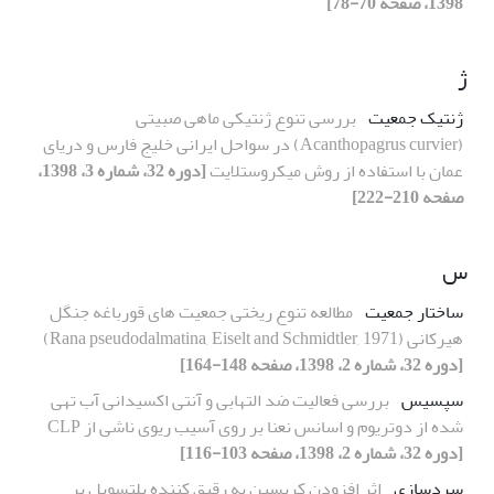
1398، صفحه 70-78]
ژ
ژنتیک جمعیت
بررسی تنوع ژنتیکی ماهی صبیتی
(Acanthopagrus curvier) در سواحل ایرانی خلیج فارس و دریای
عمان با استفاده از روش میکروستلایت
[دوره 32، شماره 3، 1398،
صفحه 210-222]
س
ساختار جمعیت
مطالعه تنوع ریختی جمعیت های قورباغه جنگل
هیرکانی (Rana pseudodalmatina, Eiselt and Schmidtler, 1971)
[دوره 32، شماره 2، 1398، صفحه 148-164]
سپسیس
بررسی فعالیت ضد التهابی و آنتی اکسیدانی آب تهی
شده از دوتریوم و اسانس نعنا بر روی آسیب ریوی ناشی از CLP
[دوره 32، شماره 2، 1398، صفحه 103-116]
سردسازی
اثر افزودن کریسین به رقیق کننده بلتسویل بر