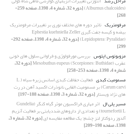
مراحل رشد
آنتوژنی تغییرات آنزیمهای گوارشی ماهی شاه کولی
(Alburnus chalcoides)
[دوره 32، شماره 4، 1398، صفحه 259-
268]
مرفومتریک
تاثیر دوره های مختلف نوری بر تغییرات مرفومتریک
بیضه و کیسه جفت گیری Ephestia kuehniella Zeller
(Lepidoptera: Pyralidae)
[دوره 32، شماره 4، 1398، صفحه 292-
299]
مزوبوتوس اپئوس
بررسی مورفولوژی و فراوانی سلول های خونی
عقرب Mesobuthus eupeus (Scorpiones: Buthidae)
[دوره 32،
شماره 4، 1398، صفحه 253-258]
مسمومیت کبدی
فعالیت حفاظت کبدی اسانس زیره سیاه (L.
Carum carvi) بر مسمومیت القایی نانوذرات اکسید آهن در رت
های نژاد ویستار
[دوره 32، شماره 3، 1398، صفحه 188-197]
مسیر پلی ال
اثر مهاری فراکسیون موثر گیاه کنگر (Gundelia
tournefortii L) و تعدادی از داروهای ضددیابتی بر فعالیت آنزیم
آلدوز ردوکتاز لنز چشم: یک مطالعه مقایسه ای
[دوره 32، شماره 3،
1398، صفحه 198-209]