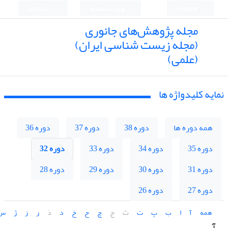
English
ورود به سامانه
ثبت نام
مجله پژوهش‌های جانوری
(مجله زیست شناسی ایران)
(علمی)
نمایه کلیدواژه ها
همه دوره ها
دوره 38
دوره 37
دوره 36
دوره 35
دوره 34
دوره 33
دوره 32
دوره 31
دوره 30
دوره 29
دوره 28
دوره 27
دوره 26
همه
آ
ا
ب
پ
ت
ث
ج
چ
ح
خ
د
ذ
ر
ز
ژ
س
آ