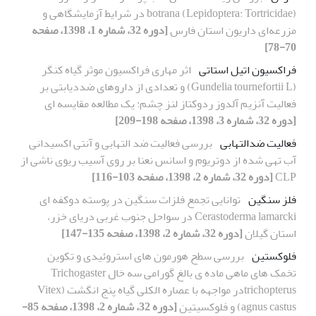
botrana (Lepidoptera: Tortricidae) در شرایط آزمایشگاهی و
مزرعه‌ای داریون استان فارس
[دوره 32، شماره 1، 1398، صفحه
70-78]
فراکسیون اتیل استاتی
اثر مهاری فراکسیون موثر گیاه کنگر
(Gundelia tournefortii L) و تعدادی از داروهای ضددیابتی بر
فعالیت آنزیم آلدوز ردوکتاز لنز چشم: یک مطالعه مقایسه ای
[دوره 32، شماره 3، 1398، صفحه 198-209]
فعالیت ضدالتهابی
بررسی فعالیت ضد التهابی و آنتی اکسیدانی
آب تهی شده از دوتریوم و اسانس نعنا بر روی آسیب ریوی ناشی از
CLP
[دوره 32، شماره 2، 1398، صفحه 103-116]
فلز سنگین
توانایی تجمع فلزات سنگین در پوسته دوکفه ای
Cerastoderma lamarcki در سواحل جنوب غربی دریای خزر،
استان گیلان
[دوره 32، شماره 2، 1398، صفحه 135-147]
فلوکستین
بررسی سطح هورمون های استروئیدی و تکوین
تخمک های ماهی ماده ی بالغ گورامی سه خال Trichogaster
trichopterusدر مواجهه با عصاره الکلی گیاه پنج انگشت (Vitex
agnus castus) و فلوکسیتین
[دوره 32، شماره 2، 1398، صفحه 85-