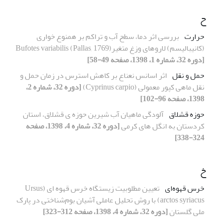
ح
حرارت
بررسی اثر دما، سطح آب و تراکم بر همنوع خواری
(کانیبالیسم) لاروهای وزغ متغیر(Pallas, 1769) Bufotes variabilis
[دوره 32، شماره 1، 1398، صفحه 49-58]
حمل و نقل
اثر اسانس نعناع بر کاهش استرس در زمان حمل و
نقل ماهی کپور معمولی (Cyprinus carpio)
[دوره 32، شماره 2،
1398، صفحه 96-102]
حوزه قشلاق
آلودگی ماهیان آب شیرین حوزه ی قشلاق، استان
کردستان به انگل های کرمی
[دوره 32، شماره 4، 1398، صفحه
324-338]
خ
خرس قهوه‌ای
تعیین مطلوبیت زیستگاه خرس قهوه ای (Ursus
arctos syriacus) با روش تحلیل عاملی آشیان بوم‌شناختی در پارک
ملی گلستان
[دوره 32، شماره 4، 1398، صفحه 312-323]