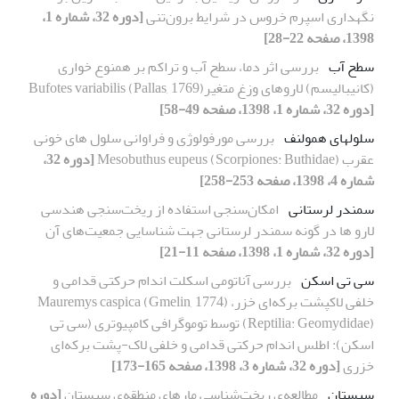
نگهداری اسپرم خروس در شرایط برون‌تنی
[دوره 32، شماره 1،
1398، صفحه 22-28]
سطح آب
بررسی اثر دما، سطح آب و تراکم بر همنوع خواری
(کانیبالیسم) لاروهای وزغ متغیر(Pallas, 1769) Bufotes variabilis
[دوره 32، شماره 1، 1398، صفحه 49-58]
سلولهای همولنف
بررسی مورفولوژی و فراوانی سلول های خونی
عقرب Mesobuthus eupeus (Scorpiones: Buthidae)
[دوره 32،
شماره 4، 1398، صفحه 253-258]
سمندر لرستانی
امکان‌سنجی استفاده از ریخت‌سنجی هندسی
لارو‌ ها در گونه سمندر لرستانی جهت شناسایی جمعیت‌های آن
[دوره 32، شماره 1، 1398، صفحه 11-21]
سی تی اسکن
بررسی آناتومی اسکلت اندام حرکتی قدامی و
خلفی لاکپشت برکه‌ای خزر، Mauremys caspica (Gmelin, 1774)
(Reptilia: Geomydidae) توسط توموگرافی کامپیوتری (سی تی
اسکن): اطلس اندام حرکتی قدامی و خلفی لاک-پشت برکه‌ای
خزری
[دوره 32، شماره 3، 1398، صفحه 165-173]
سیستان
مطالعه‌ی ریخت‌شناسی مارهای منطقه‌ی سیستان
[دوره