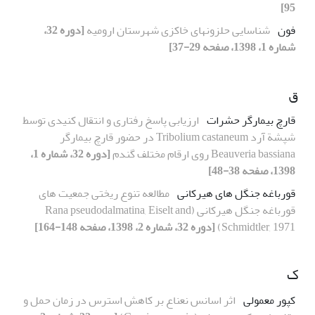
95]
فون
شناسایی حلزونهای خاکزی شهرستان ارومیه
[دوره 32،
شماره 1، 1398، صفحه 29-37]
ق
قارچ بیمارگر حشرات
ارزیابی پاسخ رفتاری و انتقال کنیدی توسط
شپشة آرد Tribolium castaneum در حضور قارچ بیمارگر
Beauveria bassiana روی ارقام مختلف گندم
[دوره 32، شماره 1،
1398، صفحه 38-48]
قورباغه جنگل های هیرکانی
مطالعه تنوع ریختی جمعیت های
قورباغه جنگل هیرکانی (Rana pseudodalmatina, Eiselt and
Schmidtler, 1971)
[دوره 32، شماره 2، 1398، صفحه 148-164]
ک
کپور معمولی
اثر اسانس نعناع بر کاهش استرس در زمان حمل و