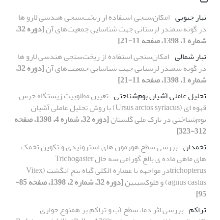
تبار جنوبی
امکان‌سنجی استفاده از ریخت‌سنجی هندسی لارو‌ ها
در گونه سمندر لرستانی جهت شناسایی جمعیت‌های آن
[دوره 32،
شماره 1، 1398، صفحه 11-21]
تبار شمالی
امکان‌سنجی استفاده از ریخت‌سنجی هندسی لارو‌ ها
در گونه سمندر لرستانی جهت شناسایی جمعیت‌های آن
[دوره 32،
شماره 1، 1398، صفحه 11-21]
تحلیل عاملی آشیان بوم‌شناختی
تعیین مطلوبیت زیستگاه خرس
قهوه ای (Ursus arctos syriacus) با روش تحلیل عاملی آشیان
بوم‌شناختی در پارک ملی گلستان
[دوره 32، شماره 4، 1398، صفحه
312-323]
تخمدان
بررسی سطح هورمون های استروئیدی و تکوین تخمک
های ماهی ماده ی بالغ گورامی سه خال Trichogaster
trichopterusدر مواجهه با عصاره الکلی گیاه پنج انگشت (Vitex
agnus castus) و فلوکسیتین
[دوره 32، شماره 2، 1398، صفحه 85-
95]
تراکم
بررسی اثر دما، سطح آب و تراکم بر همنوع خواری