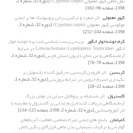
نقل ماهی کپور معمولی (Cyprinus carpio)
[دوره 32، شماره 2،
1398، صفحه 96-102]
کپور معمولی
اثر منفرد و ترکیبی برخی پروبیوتیک ها بر ایمنی
موکوسی کپور معمولی (Cyprinus carpio)
[دوره 32، شماره 3،
1398، صفحه 244-252]
کرم خوشه‌خوار انگور
بررسی‌ زیست شناسی شب پره خوشه خوار
انگور Lobesia botrana (Lepidoptera: Tortricidae) در شرایط
آزمایشگاهی و مزرعه‌ای داریون استان فارس
[دوره 32، شماره 1،
1398، صفحه 70-78]
کریسین
اثر افزودن کریسین به رقیق کننده بلتسویل بر
نگهداری اسپرم خروس در شرایط برون‌تنی
[دوره 32، شماره 1،
1398، صفحه 22-28]
کلسترول
اثر شنبلیله بر پروفایل سرمی در موش بزرگ
آزمایشگاهی دریافت کننده رژیم غذایی پر کلسترول و مقایسه با
اثر آتورواستاتین
[دوره 32، شماره 2، 1398، صفحه 125-134]
کمپلمان
پاسخ های ایمنی غیر‌اختصاصی، فعالیت آنزیم‌های
گوارشی و ترکیبات شیمیایی بدن ماهی قزل‌آلای رنگین کمان