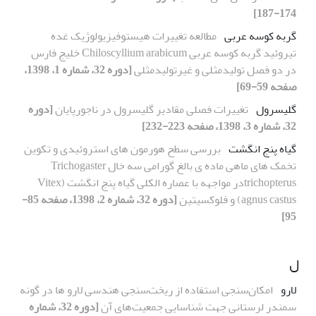
174-187]
گربه کوسه عربی
مطالعه تغییرات هیستوفیزیولوژیک غده
تیروئید گربه کوسه عربی Chiloscyllium arabicum خلیج فارس
در دو فصل تولیدمثلی و غیرتولیدمثلی
[دوره 32، شماره 1، 1398،
صفحه 59-69]
گلیسرول
تغییرات فصلی مقادیر گلیسرول در ناجورپایان
[دوره
32، شماره 3، 1398، صفحه 223-232]
گیاه پنج انگشت
بررسی سطح هورمون های استروئیدی و تکوین
تخمک های ماهی ماده ی بالغ گورامی سه خال Trichogaster
trichopterusدر مواجهه با عصاره الکلی گیاه پنج انگشت (Vitex
agnus castus) و فلوکسیتین
[دوره 32، شماره 2، 1398، صفحه 85-
95]
ل
لارو
امکان‌سنجی استفاده از ریخت‌سنجی هندسی لارو‌ ها در گونه
سمندر لرستانی جهت شناسایی جمعیت‌های آن
[دوره 32، شماره