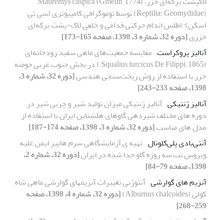
لاکپشت برکه‌ای خزر، Mauremys caspica (Gmelin, 1774)
(Reptilia: Geomydidae) توسط توموگرافی کامپیوتری (سی تی
اسکن): اطلس اندام حرکتی قدامی و خلفی لاک-پشت برکه‌ای
خزری
[دوره 32، شماره 3، 1398، صفحه 165-173]
آنالیز پروکراست
مقایسه‌ جمعیت‌های ماهی سفید رودخانه‌ای
(Squalius turcicus De Filippi, 1865 ) در بخش جنوب غربی حوضه
خزر با استفاده از روش ریخت‌سنجی هندسی
[دوره 32، شماره 3،
1398، صفحه 233-243]
آنالیز ژنتیکی
آنالیز ژنتیکی میزان تولید شیر و چربی شیر در
دوره های مختلف شیردهی گاوهای هلشتاین ایران با استفاده از
مدل های مناسب
[دوره 32، شماره 3، 1398، صفحه 174-187]
آنتی‌بادی پلی‌کلونال
تهیه ی آزمایشگاهی سرم هایپر ایمن علیه
ویروس تب سه روزه گاو جدا شده در ایران
[دوره 32، شماره 2،
1398، صفحه 79-84]
آنزیم های گوارشی
آنتوژنی تغییرات آنزیمهای گوارشی ماهی شاه
کولی (Alburnus chalcoides)
[دوره 32، شماره 4، 1398، صفحه
259-268]