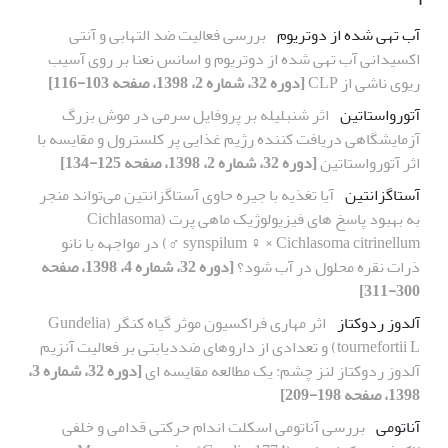
آب تهی شده از دوتریوم
بررسی فعالیت ضد التهابی و آنتی
اکسیدانی آب تهی شده از دوتریوم و اسانس نعنا بر روی آسیب
ریوی ناشی از CLP
[دوره 32، شماره 2، 1398، صفحه 103-116]
آتورواستاتین
اثر شنبلیله بر پروفایل سرمی در موش بزرگ
آزمایشگاهی دریافت کننده رژیم غذایی پر کلسترول و مقایسه با
اثر آتورواستاتین
[دوره 32، شماره 2، 1398، صفحه 125-134]
آستاگزانتین
آیا تغذیه با جیره حاوی آستاگزانتین می‌تواند منجر
به بهبود پاسخ های فیزیولوژیک ماهی پرت (Cichlasoma
synspilum ♀ × Cichlasoma citrinellum ♂) در مواجهه با نانو
ذرات نقره محلول در آب شود؟
[دوره 32، شماره 4، 1398، صفحه
300-311]
آلدوز ردوکتاز
اثر مهاری فراکسیون موثر گیاه کنگر (Gundelia
tournefortii L) و تعدادی از داروهای ضددیابتی بر فعالیت آنزیم
آلدوز ردوکتاز لنز چشم: یک مطالعه مقایسه ای
[دوره 32، شماره 3،
1398، صفحه 198-209]
آناتومی
بررسی آناتومی اسکلت اندام حرکتی قدامی و خلفی