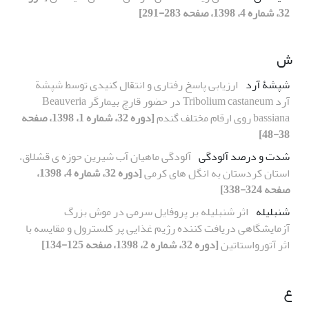
32، شماره 4، 1398، صفحه 283-291]
ش
شپشۀ آرد
ارزیابی پاسخ رفتاری و انتقال کنیدی توسط شپشة
آرد Tribolium castaneum در حضور قارچ بیمارگر Beauveria
bassiana روی ارقام مختلف گندم
[دوره 32، شماره 1، 1398، صفحه
38-48]
شدت و درصد آلودگی
آلودگی ماهیان آب شیرین حوزه ی قشلاق،
استان کردستان به انگل های کرمی
[دوره 32، شماره 4، 1398،
صفحه 324-338]
شنبلیله
اثر شنبلیله بر پروفایل سرمی در موش بزرگ
آزمایشگاهی دریافت کننده رژیم غذایی پر کلسترول و مقایسه با
اثر آتورواستاتین
[دوره 32، شماره 2، 1398، صفحه 125-134]
ع