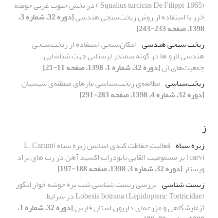
(Squalius turcicus De Filippi, 1865 ) در بخش جنوب غربی حوضه
خزر با استفاده از روش ریخت‌سنجی هندسی
[دوره 32، شماره 3،
1398، صفحه 233-243]
ریخت سنجی هندسی
امکان‌سنجی استفاده از ریخت‌سنجی
هندسی لارو‌ ها در گونه سمندر لرستانی جهت شناسایی
جمعیت‌های آن
[دوره 32، شماره 1، 1398، صفحه 11-21]
ریخت‌شناسی
مطالعه‌ی ریخت‌شناسی مارهای منطقه‌ی سیستان
[دوره 32، شماره 4، 1398، صفحه 283-291]
ز
زیره سیاه
فعالیت حفاظت کبدی اسانس زیره سیاه (L. Carum
carvi) بر مسمومیت القایی نانوذرات اکسید آهن در رت های نژاد
ویستار
[دوره 32، شماره 3، 1398، صفحه 188-197]
زیست شناسی
بررسی‌ زیست شناسی شب پره خوشه خوار انگور
Lobesia botrana (Lepidoptera: Tortricidae) در شرایط
آزمایشگاهی و مزرعه‌ای داریون استان فارس
[دوره 32، شماره 1،