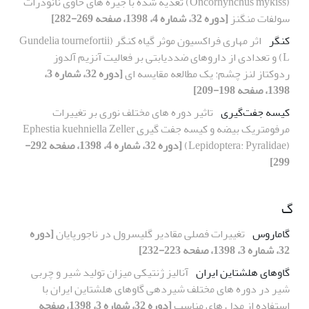
(Oncorhynchus mykiss) تغذیه شده با جیره های حاوی نانوذرات
سولفات منگنز
[دوره 32، شماره 4، 1398، صفحه 269-282]
کنگر
اثر مهاری فراکسیون موثر گیاه کنگر (Gundelia tournefortii
L) و تعدادی از داروهای ضددیابتی بر فعالیت آنزیم آلدوز
ردوکتاز لنز چشم: یک مطالعه مقایسه ای
[دوره 32، شماره 3،
1398، صفحه 198-209]
کیسه جفت‌گیری
تاثیر دوره های مختلف نوری بر تغییرات
مرفومتریک بیضه و کیسه جفت گیری Ephestia kuehniella Zeller
(Lepidoptera: Pyralidae)
[دوره 32، شماره 4، 1398، صفحه 292-
299]
گ
گاماروس
تغییرات فصلی مقادیر گلیسرول در ناجورپایان
[دوره
32، شماره 3، 1398، صفحه 223-232]
گاوهای هلشتاین ایران
آنالیز ژنتیکی میزان تولید شیر و چربی
شیر در دوره های مختلف شیردهی گاوهای هلشتاین ایران با
استفاده از مدل های مناسب
[دوره 32، شماره 3، 1398، صفحه