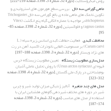
روش میکروستلایت
[دوره 32، شماره 3، 1398، صفحه 210-222]
ماهی گورامی سه خال
بررسی سطح هورمون های استروئیدی و
تکوین تخمک های ماهی ماده ی بالغ گورامی سه خال Trichogaster
trichopterusدر مواجهه با عصاره الکلی گیاه پنج انگشت (Vitex
agnus castus) و فلوکسیتین
[دوره 32، شماره 2، 1398، صفحه 85-
95]
محافظت کبدی
فعالیت حفاظت کبدی اسانس زیره سیاه (L.
Carum carvi) بر مسمومیت القایی نانوذرات اکسید آهن در رت
های نژاد ویستار
[دوره 32، شماره 3، 1398، صفحه 188-197]
مدل‌سازی مطلوبیت زیستگاه
تعیین مطلوبیت زیستگاه خرس
قهوه ای (Ursus arctos syriacus) با روش تحلیل عاملی آشیان
بوم‌شناختی در پارک ملی گلستان
[دوره 32، شماره 4، 1398، صفحه
312-323]
مدل های چند متغیره
آنالیز ژنتیکی میزان تولید شیر و چربی
شیر در دوره های مختلف شیردهی گاوهای هلشتاین ایران با
استفاده از مدل های مناسب
[دوره 32، شماره 3، 1398، صفحه
174-187]