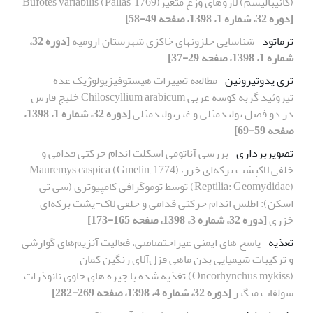
(کانیبالیسم) لاروهای وزغ متغیر(Pallas, 1769) Bufotes variabilis
[دوره 32، شماره 1، 1398، صفحه 49-58]
ترماتود
شناسایی حلزونهای خاکزی شهرستان ارومیه
[دوره 32،
شماره 1، 1398، صفحه 29-37]
تری یدوتیرونین
مطالعه تغییرات هیستوفیزیولوژیک غده
تیروئید گربه کوسه عربی Chiloscyllium arabicum خلیج فارس
در دو فصل تولیدمثلی و غیرتولیدمثلی
[دوره 32، شماره 1، 1398،
صفحه 59-69]
تصویربرداری
بررسی آناتومی اسکلت اندام حرکتی قدامی و
خلفی لاکپشت برکه‌ای خزر، Mauremys caspica (Gmelin, 1774)
(Reptilia: Geomydidae) توسط توموگرافی کامپیوتری (سی تی
اسکن): اطلس اندام حرکتی قدامی و خلفی لاک-پشت برکه‌ای
خزری
[دوره 32، شماره 3، 1398، صفحه 165-173]
تغذیه
پاسخ های ایمنی غیر‌اختصاصی، فعالیت آنزیم‌های گوارشی
و ترکیبات شیمیایی بدن ماهی قزل‌آلای رنگین کمان
(Oncorhynchus mykiss) تغذیه شده با جیره های حاوی نانوذرات
سولفات منگنز
[دوره 32، شماره 4، 1398، صفحه 269-282]