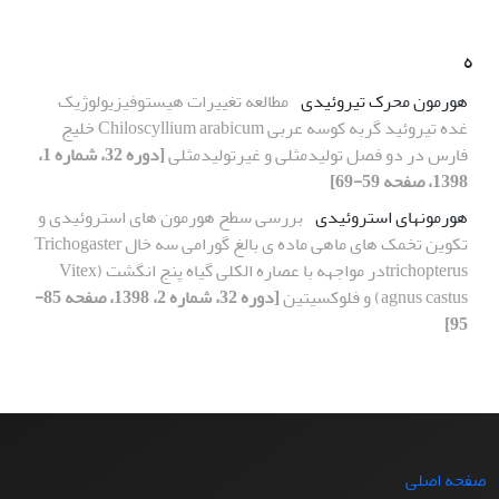
ه
هورمون محرک تیروئیدی
مطالعه تغییرات هیستوفیزیولوژیک
غده تیروئید گربه کوسه عربی Chiloscyllium arabicum خلیج
فارس در دو فصل تولیدمثلی و غیرتولیدمثلی
[دوره 32، شماره 1،
1398، صفحه 59-69]
هورمونهای استروئیدی
بررسی سطح هورمون های استروئیدی و
تکوین تخمک های ماهی ماده ی بالغ گورامی سه خال Trichogaster
trichopterusدر مواجهه با عصاره الکلی گیاه پنج انگشت (Vitex
agnus castus) و فلوکسیتین
[دوره 32، شماره 2، 1398، صفحه 85-
95]
صفحه اصلی