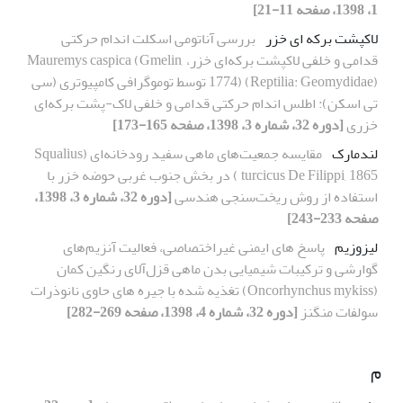
1، 1398، صفحه 11-21]
لاکپشت برکه ای خزر
بررسی آناتومی اسکلت اندام حرکتی
قدامی و خلفی لاکپشت برکه‌ای خزر، Mauremys caspica (Gmelin,
1774) (Reptilia: Geomydidae) توسط توموگرافی کامپیوتری (سی
تی اسکن): اطلس اندام حرکتی قدامی و خلفی لاک-پشت برکه‌ای
خزری
[دوره 32، شماره 3، 1398، صفحه 165-173]
لندمارک
مقایسه‌ جمعیت‌های ماهی سفید رودخانه‌ای (Squalius
turcicus De Filippi, 1865 ) در بخش جنوب غربی حوضه خزر با
استفاده از روش ریخت‌سنجی هندسی
[دوره 32، شماره 3، 1398،
صفحه 233-243]
لیزوزیم
پاسخ های ایمنی غیر‌اختصاصی، فعالیت آنزیم‌های
گوارشی و ترکیبات شیمیایی بدن ماهی قزل‌آلای رنگین کمان
(Oncorhynchus mykiss) تغذیه شده با جیره های حاوی نانوذرات
سولفات منگنز
[دوره 32، شماره 4، 1398، صفحه 269-282]
م