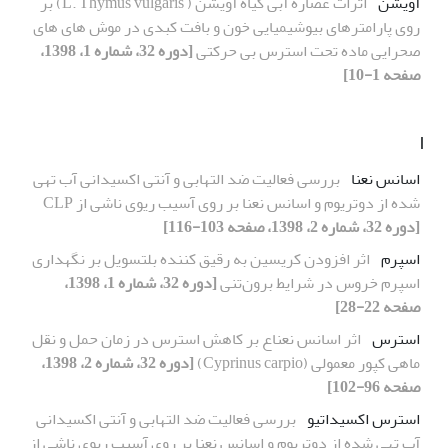
آویشن
اثرات عصاره آبی گیاه آویشن ( L. Thymus vulgaris) بر
روی پارامترهای بیوشیمیایی خون و بافت کبدی در موش های های
صحرایی ماده تحت استرس بی حرکتی
[دوره 32، شماره 1، 1398،
صفحه 1-10]
ا
اسانس نعنا
بررسی فعالیت ضد التهابی و آنتی اکسیدانی آب تهی
شده از دوتریوم و اسانس نعنا بر روی آسیب ریوی ناشی از CLP
[دوره 32، شماره 2، 1398، صفحه 103-116]
اسپرم
اثر افزودن کریسین به رقیق کننده بلتسویل بر نگهداری
اسپرم خروس در شرایط برون‌تنی
[دوره 32، شماره 1، 1398،
صفحه 22-28]
استرس
اثر اسانس نعناع بر کاهش استرس در زمان حمل و نقل
ماهی کپور معمولی (Cyprinus carpio)
[دوره 32، شماره 2، 1398،
صفحه 96-102]
استرس اکسیداتیو
بررسی فعالیت ضد التهابی و آنتی اکسیدانی
آب تهی شده از دوتریوم و اسانس نعنا بر روی آسیب ریوی ناشی از