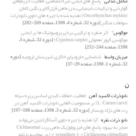
مکمل غذایی
پاسخ های ایمنی غیر‌اختصاصی، فعالیت آنزیم‌های
گوارشی و ترکیبات شیمیایی بدن ماهی قزل‌آلای رنگین کمان
(Oncorhynchus mykiss) تغذیه شده با جیره های حاوی نانوذرات
سولفات منگنز
[دوره 32، شماره 4، 1398، صفحه 269-282]
موکوس"
اثر منفرد و ترکیبی برخی پروبیوتیک ها بر ایمنی
موکوسی کپور معمولی (Cyprinus carpio)
[دوره 32، شماره 3،
1398، صفحه 244-252]
میزبان واسط
شناسایی حلزونهای خاکزی شهرستان ارومیه
[دوره
32، شماره 1، 1398، صفحه 29-37]
ن
نانوذرات اکسید آهن
فعالیت حفاظت کبدی اسانس زیره سیاه
(L. Carum carvi) بر مسمومیت القایی نانوذرات اکسید آهن در
رت های نژاد ویستار
[دوره 32، شماره 3، 1398، صفحه 188-197]
نانو ذرات نقره
آیا تغذیه با جیره حاوی آستاگزانتین می‌تواند
منجر به بهبود پاسخ های فیزیولوژیک ماهی پرت (Cichlasoma
synspilum ♀ × Cichlasoma citrinellum ♂) در مواجهه با نانو