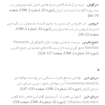
خرگوش
تهیه ی آزمایشگاهی سرم هایپر ایمن علیه ویروس تب
سه روزه گاو جدا شده در ایران
[دوره 32، شماره 2، 1398، صفحه
79-84]
خروس
اثر افزودن کریسین به رقیق کننده بلتسویل بر نگهداری
اسپرم خروس در شرایط برون‌تنی
[دوره 32، شماره 1، 1398،
صفحه 22-28]
خلیج فارس
زیست شناسی تولید مثل اکتوکورال Plumarella
flabellata جمع آوری شده از زیستگاه های مصنوعی خلیج فارس
[دوره 32، شماره 2، 1398، صفحه 117-124]
د
دریای خزر
توانایی تجمع فلزات سنگین در پوسته دوکفه ای
Cerastoderma lamarcki در سواحل جنوب غربی دریای خزر،
استان گیلان
[دوره 32، شماره 2، 1398، صفحه 135-147]
دریای خزر
آنتوژنی تغییرات آنزیمهای گوارشی ماهی شاه کولی
(Alburnus chalcoides)
[دوره 32، شماره 4، 1398، صفحه 259-