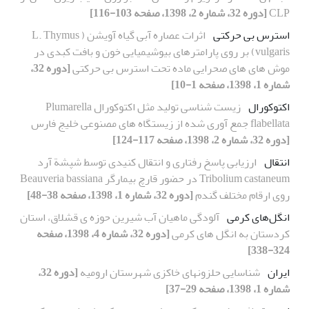
CLP
[دوره 32، شماره 2، 1398، صفحه 103-116]
استرس بی حرکتی
اثرات عصاره آبی گیاه آویشن ( L. Thymus
vulgaris) بر روی پارامترهای بیوشیمیایی خون و بافت کبدی در
موش های های صحرایی ماده تحت استرس بی حرکتی
[دوره 32،
شماره 1، 1398، صفحه 1-10]
اکتوکورال
زیست شناسی تولید مثل اکتوکورال Plumarella
flabellata جمع آوری شده از زیستگاه های مصنوعی خلیج فارس
[دوره 32، شماره 2، 1398، صفحه 117-124]
انتقال
ارزیابی پاسخ رفتاری و انتقال کنیدی توسط شپشة آرد
Tribolium castaneum در حضور قارچ بیمارگر Beauveria bassiana
روی ارقام مختلف گندم
[دوره 32، شماره 1، 1398، صفحه 38-48]
انگل‌های کرمی
آلودگی ماهیان آب شیرین حوزه ی قشلاق، استان
کردستان به انگل های کرمی
[دوره 32، شماره 4، 1398، صفحه
324-338]
ایران
شناسایی حلزونهای خاکزی شهرستان ارومیه
[دوره 32،
شماره 1، 1398، صفحه 29-37]