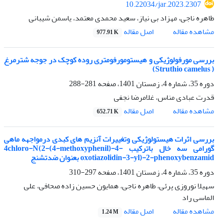
10.22034/jar.2023.2307
طاهره ناجی، مهزاد بی نیاز، سعید محمدی معتمد، یاسمن شیبانی
اصل مقاله
مشاهده مقاله
977.91 K
بررسی مورفولوژیکی و هیستومورفومتری روده کوچک در جوجه شترمرغ
(‌ Struthio camelus)
دوره 35، شماره 4، زمستان 1401، صفحه
281-288
قدرت عبادی مناس، غلامرضا نجفی
اصل مقاله
مشاهده مقاله
652.71 K
بررسی اثرات هیستولوژیکی وتغییرات آنزیم های کبدی درمواجهه ماهی
گورامی سه خال باترکیب 4chloro-N(2-(4-methoxyphenil)-4-
oxotiazolidin-3-yl)-2-phenoxybenzamid بعنوان ضدتشنج
دوره 35، شماره 4، زمستان 1401، صفحه
297-310
سهیلا نوروزی پرئی، طاهره ناجی، همایون حسین زاده صحافی، علی
الماسی راد
اصل مقاله
مشاهده مقاله
1.24 M