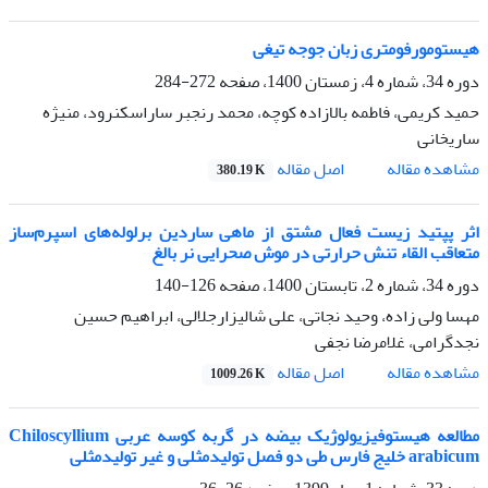
هیستومورفومتری زبان جوجه تیغی
دوره 34، شماره 4، زمستان 1400، صفحه
272-284
حمید کریمی، فاطمه بالازاده کوچه، محمد رنجبر ساراسکنرود، منیژه
ساریخانی
اصل مقاله
مشاهده مقاله
380.19 K
اثر پپتید زیست فعال مشتق از ماهی ساردین برلوله‌های اسپرم‌ساز
متعاقب القاء تنش حرارتی در موش صحرایی نر بالغ
دوره 34، شماره 2، تابستان 1400، صفحه
126-140
مهسا ولی زاده، وحید نجاتی، علی شالیزارجلالی، ابراهیم حسین
نجدگرامی، غلامرضا نجفی
اصل مقاله
مشاهده مقاله
1009.26 K
مطالعه هیستوفیزیولوژیک بیضه در گربه کوسه عربی Chiloscyllium
arabicum خلیج فارس طی دو فصل تولیدمثلی و غیر تولیدمثلی