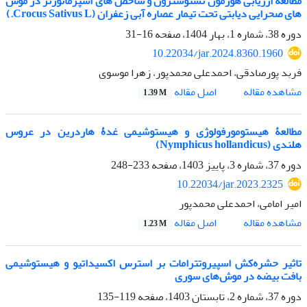
مطالعۀ ارزیابی هورمون تستوسترون و شاخص های اسپرماتوژنز در موش
های صحرایی دیابتی تحت تیمار عصاره آبی زعفران (Crocus Sativus L.)
دوره 38، شماره 1، بهار 1404، صفحه
16-31
10.22034/jar.2024.8360.1960
فربد پورصادقی، احمدعلی محمدپور، زهرا موسوی
اصل مقاله
مشاهده مقاله
1.39 M
مطالعۀ هیستومورفولوژی و هیستوشیمی غدۀ هاردرین در عروس
هلندی (Nymphicus hollandicus)
دوره 37، شماره 3، پاییز 1403، صفحه
233-248
10.22034/jar.2023.2325
امیر امامی، احمدعلی محمدپور
اصل مقاله
مشاهده مقاله
1.23 M
تاثیر حشره‌کش اسپیروتترامات بر استرس اکسیداتیو و هیستوشیمی
بافت بیضه در موش‌های سوری
دوره 37، شماره 2، تابستان 1403، صفحه
119-135