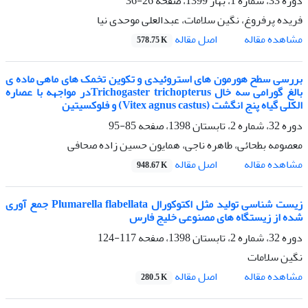
دوره 33، شماره 1، بهار 1399، صفحه
26-36
فریده پرفروغ، نگین سلامات، عبدالعلی موحدی نیا
اصل مقاله
مشاهده مقاله
578.75 K
بررسی سطح هورمون های استروئیدی و تکوین تخمک های ماهی ماده ی
بالغ گورامی سه خال Trichogaster trichopterusدر مواجهه با عصاره
الکلی گیاه پنج انگشت (Vitex agnus castus) و فلوکسیتین
دوره 32، شماره 2، تابستان 1398، صفحه
85-95
معصومه بطحائی، طاهره ناجی، همایون حسین زاده صحافی
اصل مقاله
مشاهده مقاله
948.67 K
زیست شناسی تولید مثل اکتوکورال Plumarella flabellata جمع آوری
شده از زیستگاه های مصنوعی خلیج فارس
دوره 32، شماره 2، تابستان 1398، صفحه
117-124
نگین سلامات
اصل مقاله
مشاهده مقاله
280.5 K