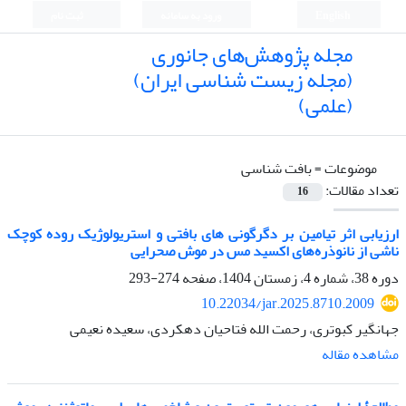
English
ورود به سامانه
ثبت نام
مجله پژوهش‌های جانوری
(مجله زیست شناسی ایران)
(علمی)
موضوعات =
بافت شناسی
تعداد مقالات:
16
ارزیابی اثر تیامین بر دگرگونی های بافتی و استریولوژیک روده کوچک
ناشی از نانوذره‌های اکسید مس در موش صحرایی
دوره 38، شماره 4، زمستان 1404، صفحه
274-293
10.22034/jar.2025.8710.2009
جهانگیر کبوتری، رحمت الله فتاحیان دهکردی، سعیده نعیمی
مشاهده مقاله