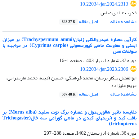
10.22034/jar.2024.2313
قدرت عبادی مناس
اصل مقاله
مشاهده مقاله
848.27 K
کارآیی عصاره هیدروالکلی زنیان(Trachyspermum ammi) بر میزان
ایمنی و مقاومت ماهی کپورمعمولی (Cyprinus carpio) در مواجهه با
سولفات مس
دوره 37، شماره 1، بهار 1403، صفحه
1-16
10.22034/jar.2023.2306
ابوالفضل پیکار پرسان، محمد فرهنگی، حسین آدینه، محمد مازندرانی،
مریم علیزاده
اصل مقاله
مشاهده مقاله
587.48 K
مقایسه تاثیر هالوپریدول و عصاره برگ توت سفید (Morus alba) بر
بافت کبد و آنزیم‏های کبدی در ماهی گورامی سه خال(Trichogaster
trichopterus)
دوره 36، شماره 4، زمستان 1402، صفحه
288-297