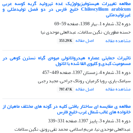
مطالعه تغییرات هیستوفیزیولوژیک غده تیروئید گربه کوسه عربی
Chiloscyllium arabicum خلیج فارس در دو فصل تولیدمثلی و
غیرتولیدمثلی
دوره 32، شماره 1، بهار 1398، صفحه
59-69
حسنه مطوریان، نگین سلامات، عبدالعلی موحدی نیا
اصل مقاله
مشاهده مقاله
353.29 K
تاثیرات حمایتی عصاره هیدرواتانولی میوه‌ی گیاه نسترن کوهی در
مسمومیت کبدی و کلیوی القا شده با اتانول
دوره 31، شماره 4، زمستان 1397، صفحه
449-457
سیامک یاری، رویا کرمیان، روناک جراحی، مجید رجبی
اصل مقاله
مشاهده مقاله
797.47 K
مطالعه ی مقایسه ای ساختار بافتی کلیه در گونه های مختلف ماهیان از
خانواده های غالب شمال غرب خلیج فارس
دوره 31، شماره 3، پاییز 1397، صفحه
331-339
عبدالعلی موحدی نیا، مریم اسلامی، محمد تقی رونق، نگین سلامات