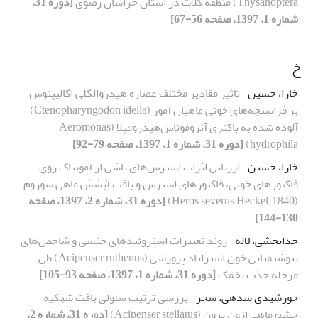
Thysanoptera) منطقه کلات در استان خراسان رضوی
[دوره 31،
شماره 1، 1397، صفحه 56-67]
خ
خارا، حسین
تاثیر مقادیر مختلف عصاره هیدروالکلی اکالیپتوس
بر فراسنجه‌های خونی ماهیان آمور (Ctenopharyngodon idella)
آلوده شده به باکتری آئروموناس‌هیدروفیلا (Aeromonas
hydrophila)
[دوره 31، شماره 1، 1397، صفحه 79-92]
خارا، حسین
ارزیابی اثرات استرس‌های ناشی از آمونیاک روی
فاکتورهای خونی، فاکتورهای استرس و بافت آبشش ماهی سوروم
(Heros severus Heckel, 1840)
[دوره 31، شماره 2، 1397، صفحه
130-144]
خدابخشی، لاله
روند تغییرات استروئیدهای جنسی و شاخص‌های
بیوشیمیایی خون استرلیاد پرورشی (Acipenser ruthenus) طی
مرحله جذب تخمک
[دوره 31، شماره 1، 1397، صفحه 93-105]
خورشیدی سدهی، سحر
بررسی ترتیب سلولی بافت شبکیه
چشم ماهی ازون برون (Acipenser stellatus)
[دوره 31، شماره 2،