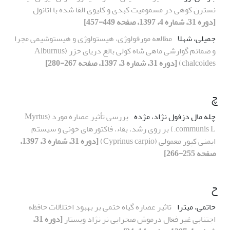
نسترن کوهی در مسمومیت کبدی و کلیوی القا شده با اتانول
[دوره 31، شماره 4، 1397، صفحه 449-457]
جمیلی، شهلا
مطالعه مورفولوژی، هیستولوژی و هیستوشیمی مجرا
و ضمائم گوارشی ماهی شاه کولی بالغ دریای خزر (Alburnus
chalcoides)
[دوره 31، شماره 3، 1397، صفحه 267-280]
چ
چله مال دزفول نژاد، مژده
بررسی تأثیر عصاره مورد (Myrtus
communis L.) بر روی رشد، بقاء، فاکتورهای خونی و سیستم
ایمنی کپور معمولی (Cyprinus carpio)
[دوره 31، شماره 3، 1397،
صفحه 255-266]
ح
حاتمی، میترا
تاثیر عصاره گیاه ختمی بر بهبود اختلالات حافظه
اجتنابی غیر فعال درموش صحرایی نر نژاد ویستار
[دوره 31،