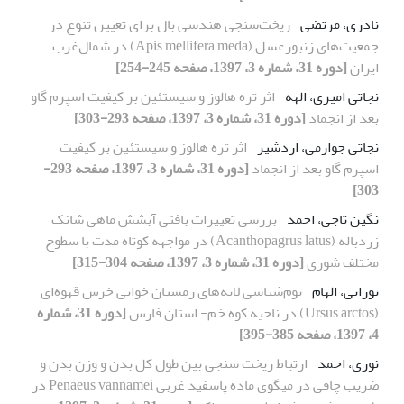
نادری، مرتضی
ریخت‌سنجی هندسی بال برای تعیین تنوع در
جمعیت‌های زنبورعسل (Apis mellifera meda) در شمال‌غرب
ایران
[دوره 31، شماره 3، 1397، صفحه 245-254]
نجاتی امیری، الهه
اثر تره هالوز و سیستئین بر کیفیت اسپرم گاو
بعد از انجماد
[دوره 31، شماره 3، 1397، صفحه 293-303]
نجاتی جوارمی، اردشیر
اثر تره هالوز و سیستئین بر کیفیت
اسپرم گاو بعد از انجماد
[دوره 31، شماره 3، 1397، صفحه 293-
303]
نگین تاجی، احمد
بررسی تغییرات بافتی آبشش ماهی شانک
زردباله (Acanthopagrus latus) در مواجهه کوتاه مدت با سطوح
مختلف شوری
[دوره 31، شماره 3، 1397، صفحه 304-315]
نورانی، الهام
بوم‌شناسی لانه‌های زمستان خوابی خرس قهوه‌ای
(Ursus arctos) در ناحیه کوه خم- استان فارس
[دوره 31، شماره
4، 1397، صفحه 385-395]
نوری، احمد
ارتباط ریخت سنجی بین طول کل بدن و وزن بدن و
ضریب چاقی در میگوی ماده پاسفید غربی Penaeus vannamei در