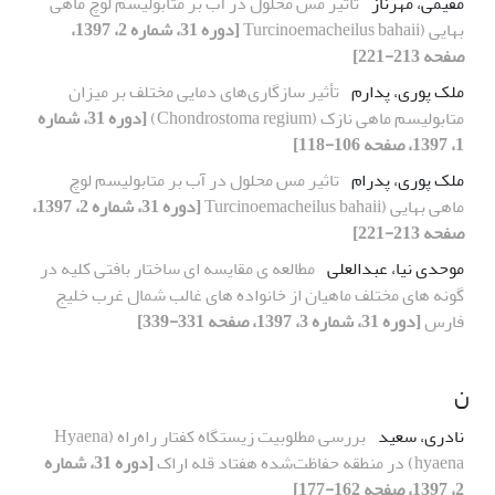
مقیمی، مهرناز
تاثیر مس محلول در آب بر متابولیسم لوچ ماهی
بهایی (Turcinoemacheilus bahaii
[دوره 31، شماره 2، 1397،
صفحه 213-221]
ملک پوری، پدارم
تأثیر سازگاری‌های دمایی مختلف بر میزان
متابولیسم ماهی نازک (Chondrostoma regium)
[دوره 31، شماره
1، 1397، صفحه 106-118]
ملک پوری، پدرام
تاثیر مس محلول در آب بر متابولیسم لوچ
ماهی بهایی (Turcinoemacheilus bahaii
[دوره 31، شماره 2، 1397،
صفحه 213-221]
موحدی نیا، عبدالعلی
مطالعه ی مقایسه ای ساختار بافتی کلیه در
گونه های مختلف ماهیان از خانواده های غالب شمال غرب خلیج
فارس
[دوره 31، شماره 3، 1397، صفحه 331-339]
ن
نادری، سعید
بررسی مطلوبیت زیستگاه کفتار راه‌راه (Hyaena
hyaena) در منطقه حفاظت‌شده هفتاد قله اراک
[دوره 31، شماره
2، 1397، صفحه 162-177]