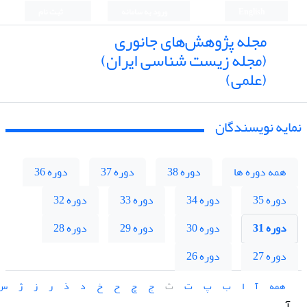
English
ورود به سامانه
ثبت نام
مجله پژوهش‌های جانوری
(مجله زیست شناسی ایران)
(علمی)
نمایه نویسندگان
همه دوره ها
دوره 38
دوره 37
دوره 36
دوره 35
دوره 34
دوره 33
دوره 32
دوره 31
دوره 30
دوره 29
دوره 28
دوره 27
دوره 26
همه
آ
ا
ب
پ
ت
ث
ج
چ
ح
خ
د
ذ
ر
ز
ژ
س
آ