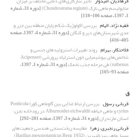
فرهادیان، امیدوار
تأثیر سازگاری‌های دمایی مختلف بر میزان
متابولیسم ماهی نازک (Chondrostoma regium)
[دوره 31، شماره
1، 1397، صفحه 106-118]
فقیه نژاد، الهام
بررسی اکولوژیک شکم پایان منطقه بین جزر و
مدی شهرستان‌های دیر و کنگان
[دوره 31، شماره 4، 1397، صفحه
405-416]
فلاحتکار، بهرام
روند تغییرات استروئیدهای جنسی و
شاخص‌های بیوشیمیایی خون استرلیاد پرورشی (Acipenser
ruthenus) طی مرحله جذب تخمک
[دوره 31، شماره 1، 1397،
صفحه 93-105]
ق
قربانی، رسول
بررسی ارتباط غذایی بین گاوماهی کورا Ponticola
cyrius و ماهی خیاطه Alburnoides eichwaldii در رودخانه تجن،
استان مازندران
[دوره 31، شماره 3، 1397، صفحه 281-292]
قربانی رنجبری، زهرا
مقایسه ریخت‌سنجی هندسی جمعیت‌های
سبیل‌ماهی بین‌النهرین (Barilius mesopotamicus Berg, 1932)