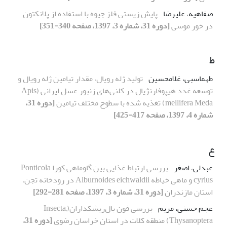
صفاهیه، علیرضا
پایش زیستی فلز جیوه با استفاده از پلانکتون
در خور موسی
[دوره 31، شماره 3، 1397، صفحه 340-351]
ط
طهماسبی، غلامحسین
تولید ژله رویال، مقدار تیامین ژله رویال و
توسعه غدد هیپوفارنژیال در کلنی‌های زنبور عسل ایرانی (Apis
mellifera Meda) تغذیه شده با سطوح مختلف تیامین
[دوره 31،
شماره 4، 1397، صفحه 417-425]
ع
عبدلی، اصغر
بررسی ارتباط غذایی بین گاوماهی کورا Ponticola
cyrius و ماهی خیاطه Alburnoides eichwaldii در رودخانه تجن،
استان مازندران
[دوره 31، شماره 3، 1397، صفحه 281-292]
عجم حسنی، مریم
بررسی فون بال‌ریشکداران(Insecta;
Thysanoptera) منطقه کلات در استان خراسان رضوی
[دوره 31،