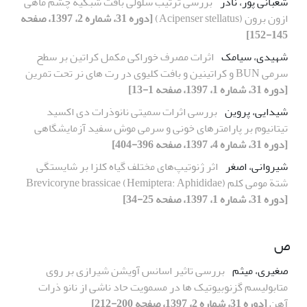
شعبانی پور، نادر
بررسی ترتیب سلولی بافت شبکیه چشم ماهی
ازون برون (Acipenser stellatus)
[دوره 31، شماره 2، 1397، صفحه
145-152]
شهیدی، سیامک
اثرات مصرف خوراکی مکمل کراتین بر سطح
سرمی BUN و کراتینین و بافت کلیوی در رت های نر تحت تمرین
[دوره 31، شماره 1، 1397، صفحه 1-13]
شیدایی، پروین
بررسی اثرات سمیتی نانوذرات دی اکسید
تیتانیوم بر پارامتر‎های خونی و سرمی موش سفید آزمایشگاهی
[دوره 31، شماره 4، 1397، صفحه 396-404]
شیروانی، اصغر
اثر ژنوتیپ‌های مختلف گیاه کلزا بر شایستگی
شتة مومی کلم Brevicoryne brassicae (Hemiptera: Aphididae)
[دوره 31، شماره 1، 1397، صفحه 25-34]
ص
صغیری، میثم
بررسی تاثیر اسانس آویشن شیرازی بر روی
متابولیسم گزنوبیوتیک ها در مسمویت حاد ناشی از نانو ذرات
آهن
[دوره 31، شماره 2، 1397، صفحه 200-212]