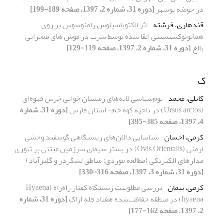
در حوضه بوشهر
[دوره 31، شماره 2، 1397، صفحه 189-199]
قندهاری، فرشته
اثر لاکتوباسیلوس رامنوسوس بر روی
هماتوتوکسیسیتی القا شده توسط سرب در موش های صحرایی
بالغ
[دوره 31، شماره 2، 1397، صفحه 119-129]
ک
کابلی، محمد
بوم‌شناسی لانه‌های زمستان خوابی خرس قهوه‌ای
(Ursus arctos) در ناحیه کوه خم- استان فارس
[دوره 31، شماره
4، 1397، صفحه 385-395]
کرمی، احسان
شناسایی دالان‌های زیستگاهی گوسفند وحشی
ارمنی (Ovis Orientalis) در بستر سیمای سرزمین مبتنی بر تئوری
مدارهای الکتریکی (مطالعه موردی: مناطق لشگر‌در و گلپر‌آباد)
[دوره 31، شماره 3، 1397، صفحه 316-330]
کرمی، پیمان
بررسی مطلوبیت زیستگاه کفتار راه‌راه (Hyaena
hyaena) در منطقه حفاظت‌شده هفتاد قله اراک
[دوره 31، شماره
2، 1397، صفحه 162-177]