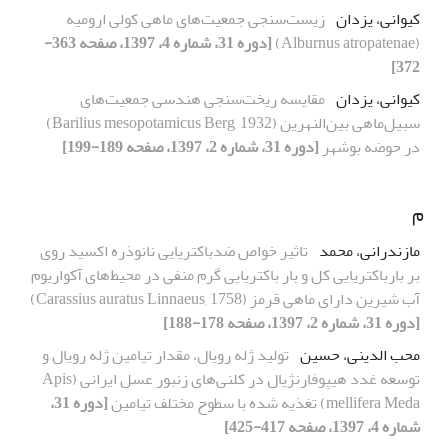
کیوانی، یزدان
زیست‌سنجی جمعیت‌های ماهی کولی ارومیه
(Alburnus atropatenae)
[دوره 31، شماره 4، 1397، صفحه 363-
372]
کیوانی، یزدان
مقایسه ریخت‌سنجی هندسی جمعیت‌های
سبیل‌ماهی بین‌النهرین (Barilius mesopotamicus Berg, 1932)
در حوضه بوشهر
[دوره 31، شماره 2، 1397، صفحه 189-199]
م
مازندرانی، محمد
تاثیر خواص ضدباکتریایی نانوذره اکسید روی
بر بارباکتریایی کل و بار باکتریایی گرم منفی در محیط‌های آکواریوم
آب شیرین دارای ماهی قرمز (Carassius auratus Linnaeus, 1758)
[دوره 31، شماره 2، 1397، صفحه 178-188]
محب الدینی، حسین
تولید ژله رویال، مقدار تیامین ژله رویال و
توسعه غدد هیپوفارنژیال در کلنی‌های زنبور عسل ایرانی (Apis
mellifera Meda) تغذیه شده با سطوح مختلف تیامین
[دوره 31،
شماره 4، 1397، صفحه 417-425]