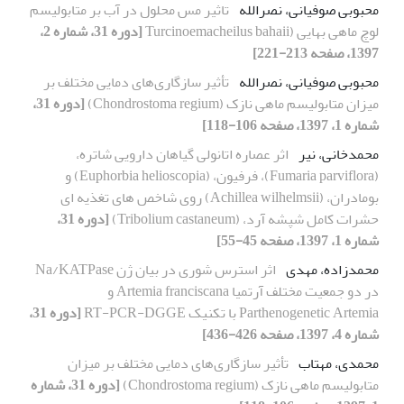
محبوبی صوفیانی، نصرالله
تاثیر مس محلول در آب بر متابولیسم
لوچ ماهی بهایی (Turcinoemacheilus bahaii
[دوره 31، شماره 2،
1397، صفحه 213-221]
محبوبی صوفیانی، نصرالله
تأثیر سازگاری‌های دمایی مختلف بر
میزان متابولیسم ماهی نازک (Chondrostoma regium)
[دوره 31،
شماره 1، 1397، صفحه 106-118]
محمدخانی، نیر
اثر عصاره اتانولی گیاهان دارویی شاتره،
(Fumaria parviflora)، فرفیون، (Euphorbia helioscopia) و
بومادران، (Achillea wilhelmsii) روی شاخص های تغذیه ای
حشرات کامل شپشه آرد، (Tribolium castaneum)
[دوره 31،
شماره 1، 1397، صفحه 45-55]
محمدزاده، مهدی
اثر استرس شوری در بیان ژن Na/KATPase
در دو جمعیت مختلف آرتمیا Artemia franciscana و
Parthenogenetic Artemia با تکنیک RT-PCR-DGGE
[دوره 31،
شماره 4، 1397، صفحه 426-436]
محمدی، مهتاب
تأثیر سازگاری‌های دمایی مختلف بر میزان
متابولیسم ماهی نازک (Chondrostoma regium)
[دوره 31، شماره