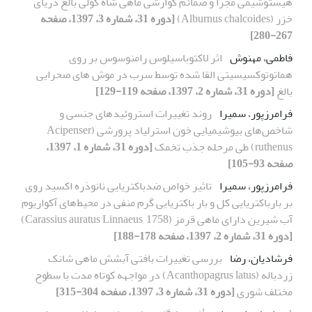
هیستوشیمی مجرا و ضمائم گوارشی ماهی شاه کولی بالغ دریای
خزر (Alburnus chalcoides)
[دوره 31، شماره 3، 1397، صفحه
267-280]
فاطمی، مهنوش
اثر لاکتوباسیلوس رامنوسوس بر روی
هماتوتوکسیسیتی القا شده توسط سرب در موش های صحرایی
بالغ
[دوره 31، شماره 2، 1397، صفحه 119-129]
فرامرزپور، سمیرا
روند تغییرات استروئیدهای جنسی و
شاخص‌های بیوشیمیایی خون استرلیاد پرورشی (Acipenser
ruthenus) طی مرحله جذب تخمک
[دوره 31، شماره 1، 1397،
صفحه 93-105]
فرامرزپور، سمیرا
تاثیر خواص ضدباکتریایی نانوذره اکسید روی
بر بارباکتریایی کل و بار باکتریایی گرم منفی در محیط‌های آکواریوم
آب شیرین دارای ماهی قرمز (Carassius auratus Linnaeus, 1758)
[دوره 31، شماره 2، 1397، صفحه 178-188]
فرشادیان، رضا
بررسی تغییرات بافتی آبشش ماهی شانک
زردباله (Acanthopagrus latus) در مواجهه کوتاه مدت با سطوح
مختلف شوری
[دوره 31، شماره 3، 1397، صفحه 304-315]