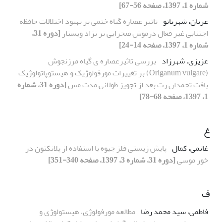
شماره 1، 1397، صفحه 56-67]
عریان، شهربانو
تاثیر عصاره گیاه ختمی بر بهبود اختلالات حافظه
اجتنابی غیر فعال درموش صحرایی نر نژاد ویستار
[دوره 31،
شماره 1، 1397، صفحه 14-24]
عزیزی، شهرزاد
بررسی تاثیرعصاره ی گیاه مرزنجوش
(Origanum vulgare) بر تغییرات مورفولوژیک و هیستوپاتولوژیک
بافت تخمدان رت بعد از تجویز طولانی مدت مس
[دوره 31، شماره
1، 1397، صفحه 68-78]
غ
غانمی، کمال
پایش زیستی فلز جیوه با استفاده از پلانکتون در
خور موسی
[دوره 31، شماره 3، 1397، صفحه 340-351]
ف
فاطمی، سید محمد رضا
مطالعه مورفولوژی، هیستولوژی و