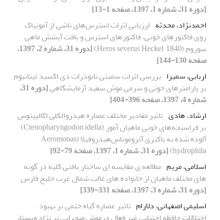
[دوره 31، شماره 1، 1397، صفحه 1-13]
احمدنژاد، محدثه
ارزیابی اثرات استرس‌های ناشی از آمونیاک
روی فاکتورهای خونی، فاکتورهای استرس و بافت آبشش ماهی
سوروم (Heros severus Heckel, 1840)
[دوره 31، شماره 2، 1397،
صفحه 130-144]
اربابی، سمیرا
بررسی اثرات سمیتی نانوذرات دی اکسید تیتانیوم
بر پارامتر‎های خونی و سرمی موش سفید آزمایشگاهی
[دوره 31،
شماره 4، 1397، صفحه 396-404]
ارشاد، هادی
تاثیر مقادیر مختلف عصاره هیدروالکلی اکالیپتوس
بر فراسنجه‌های خونی ماهیان آمور (Ctenopharyngodon idella)
آلوده شده به باکتری آئروموناس‌هیدروفیلا (Aeromonas
hydrophila)
[دوره 31، شماره 1، 1397، صفحه 79-92]
اسلامی، مریم
مطالعه ی مقایسه ای ساختار بافتی کلیه در گونه
های مختلف ماهیان از خانواده های غالب شمال غرب خلیج فارس
[دوره 31، شماره 3، 1397، صفحه 331-339]
اسلیمی اصفهانی، دلارام
تاثیر عصاره گیاه ختمی بر بهبود
اختلالات حافظه اجتنابی غیر فعال درموش صحرایی نر نژاد ویستار