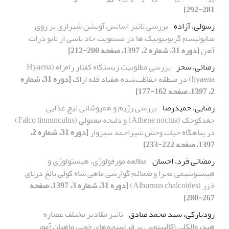
281-292]
رسولی، آزاده
بررسی تاثیر اسانس آویشن شیرازی بر روی
متابولیسم گزنوبیوتیک ها در مسمویت حاد ناشی از نانو ذرات
آهن
[دوره 31، شماره 2، 1397، صفحه 200-212]
رضائی، سحر
بررسی مطلوبیت زیستگاه کفتار راه‌راه (Hyaena
hyaena) در منطقه حفاظت‌شده هفتاد قله اراک
[دوره 31، شماره
2، 1397، صفحه 162-177]
رضایی، حمیدرضا
بررسی رژیم و هم‏پوشانی نیچ غذایی
جغدکوچک (Athene noctua) و دلیجه معمولی (Falco tinnunculus)
در پناهگاه حیات وحش شیراحمد سبزوار
[دوره 31، شماره 2،
1397، صفحه 222-233]
رمضانی فرد، احسان
مطالعه مورفولوژی، هیستولوژی و
هیستوشیمی مجرا و ضمائم گوارشی ماهی شاه کولی بالغ دریای
خزر (Alburnus chalcoides)
[دوره 31، شماره 3، 1397، صفحه
267-280]
رودبارکی، سید محمد صادق
تاثیر مقادیر مختلف عصاره
هیدروالکلی اکالیپتوس بر فراسنجه‌های خونی ماهیان آمور