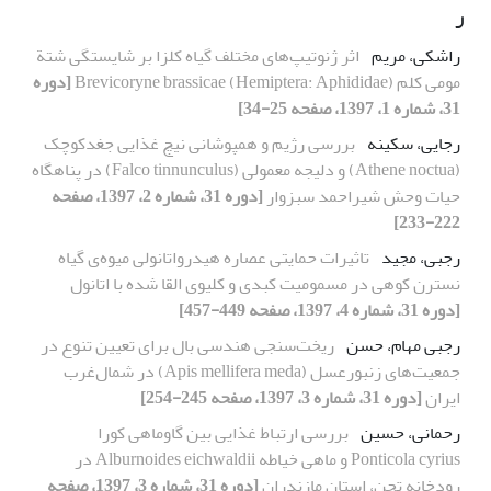
ر
راشکی، مریم
اثر ژنوتیپ‌های مختلف گیاه کلزا بر شایستگی شتة
مومی کلم Brevicoryne brassicae (Hemiptera: Aphididae)
[دوره
31، شماره 1، 1397، صفحه 25-34]
رجایی، سکینه
بررسی رژیم و هم‏پوشانی نیچ غذایی جغدکوچک
(Athene noctua) و دلیجه معمولی (Falco tinnunculus) در پناهگاه
حیات وحش شیراحمد سبزوار
[دوره 31، شماره 2، 1397، صفحه
222-233]
رجبی، مجید
تاثیرات حمایتی عصاره هیدرواتانولی میوه‌ی گیاه
نسترن کوهی در مسمومیت کبدی و کلیوی القا شده با اتانول
[دوره 31، شماره 4، 1397، صفحه 449-457]
رجبی مهام، حسن
ریخت‌سنجی هندسی بال برای تعیین تنوع در
جمعیت‌های زنبورعسل (Apis mellifera meda) در شمال‌غرب
ایران
[دوره 31، شماره 3، 1397، صفحه 245-254]
رحمانی، حسین
بررسی ارتباط غذایی بین گاوماهی کورا
Ponticola cyrius و ماهی خیاطه Alburnoides eichwaldii در
رودخانه تجن، استان مازندران
[دوره 31، شماره 3، 1397، صفحه