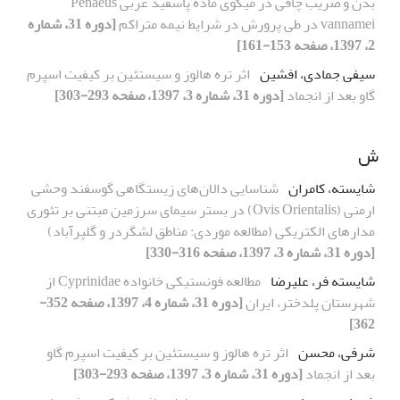
بدن و ضریب چاقی در میگوی ماده پاسفید غربی Penaeus
vannamei در طی پرورش در شرایط نیمه متراکم
[دوره 31، شماره
2، 1397، صفحه 153-161]
سیفی جمادی، افشین
اثر تره هالوز و سیستئین بر کیفیت اسپرم
گاو بعد از انجماد
[دوره 31، شماره 3، 1397، صفحه 293-303]
ش
شایسته، کامران
شناسایی دالان‌های زیستگاهی گوسفند وحشی
ارمنی (Ovis Orientalis) در بستر سیمای سرزمین مبتنی بر تئوری
مدارهای الکتریکی (مطالعه موردی: مناطق لشگر‌در و گلپر‌آباد)
[دوره 31، شماره 3، 1397، صفحه 316-330]
شایسته فر، علیرضا
مطالعه فونستیکی خانواده Cyprinidae از
شهرستان پلدختر، ایران
[دوره 31، شماره 4، 1397، صفحه 352-
362]
شرفی، محسن
اثر تره هالوز و سیستئین بر کیفیت اسپرم گاو
بعد از انجماد
[دوره 31، شماره 3، 1397، صفحه 293-303]