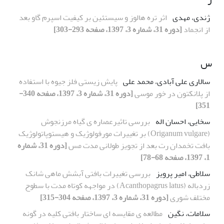
ژندی، مهدی
اثر تره هالوز و سیستئین بر کیفیت اسپرم گاو بعد
از انجماد
[دوره 31، شماره 3، 1397، صفحه 293-303]
س
سالاری علی آبادی، محمد علی
پایش زیستی فلز جیوه با استفاده
از پلانکتون در خور موسی
[دوره 31، شماره 3، 1397، صفحه 340-
351]
سخایی، احسان اله
بررسی تاثیرعصاره ی گیاه مرزنجوش
(Origanum vulgare) بر تغییرات مورفولوژیک و هیستوپاتولوژیک
بافت تخمدان رت بعد از تجویز طولانی مدت مس
[دوره 31، شماره
1، 1397، صفحه 68-78]
سلاطی، امیر پرویز
بررسی تغییرات بافتی آبشش ماهی شانک
زردباله (Acanthopagrus latus) در مواجهه کوتاه مدت با سطوح
مختلف شوری
[دوره 31، شماره 3، 1397، صفحه 304-315]
سلامات، نگین
مطالعه ی مقایسه ای ساختار بافتی کلیه در گونه