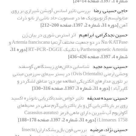
شماره 1، 1397، صفحه 14-24]
حاجی حسینی، رضا
بررسی تاثیر اسانس آویشن شیرازی بر روی
متابولیسم گزنوبیوتیک ها در مسمویت حاد ناشی از نانو ذرات
آهن
[دوره 31، شماره 2، 1397، صفحه 200-212]
حسین نجدگرامی، ابراهیم
اثر استرس شوری در بیان ژن
Na/KATPase در دو جمعیت مختلف آرتمیا Artemia franciscana و
Parthenogenetic Artemia با تکنیک RT-PCR-DGGE
[دوره 31،
شماره 4، 1397، صفحه 426-436]
حسینی، سید مجید
شناسایی دالان‌های زیستگاهی گوسفند
وحشی ارمنی (Ovis Orientalis) در بستر سیمای سرزمین مبتنی
بر تئوری مدارهای الکتریکی (مطالعه موردی: مناطق لشگر‌در و
گلپر‌آباد)
[دوره 31، شماره 3، 1397، صفحه 316-330]
حسینی، سیده صدیقه
تاثیر خواص ضدباکتریایی نانوذره اکسید
روی بر بارباکتریایی کل و بار باکتریایی گرم منفی در محیط‌های
آکواریوم آب شیرین دارای ماهی قرمز (Carassius auratus
Linnaeus, 1758)
[دوره 31، شماره 2، 1397، صفحه 178-188]
حسینی نژاد، مرضیه
بررسی فون بال‌ریشکداران(Insecta;