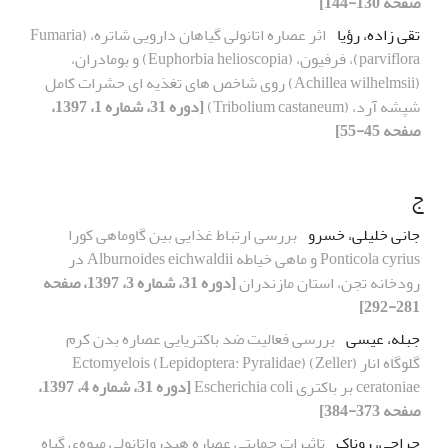
صفحه 130-144]
تقی زاده، رؤیا
اثر عصاره اتانولی گیاهان دارویی شاتره، (Fumaria
parviflora)، فرفیون، (Euphorbia helioscopia) و بومادران،
(Achillea wilhelmsii) روی شاخص های تغذیه ای حشرات کامل
شپشه آرد، (Tribolium castaneum)
[دوره 31، شماره 1، 1397،
صفحه 45-55]
ج
جانی خلیلی، خسرو
بررسی ارتباط غذایی بین گاوماهی کورا
Ponticola cyrius و ماهی خیاطه Alburnoides eichwaldii در
رودخانه تجن، استان مازندران
[دوره 31، شماره 3، 1397، صفحه
281-292]
جبله، عیسی
بررسی فعالیت ضد باکتریایی عصاره بدن کرم
گلوگاه انار (Zeller) (Lepidoptera: Pyralidae) Ectomyelois
ceratoniae بر باکتری Escherichia coli
[دوره 31، شماره 4، 1397،
صفحه 373-384]
جراحی، روناک
تاثیرات حمایتی عصاره هیدرواتانولی میوه‌ی گیاه