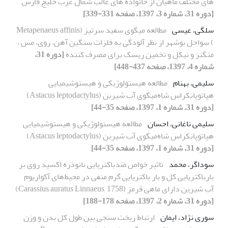
های مختلف ماهیان از خانواده های غالب شمال غرب خلیج فارس
[دوره 31، شماره 3، 1397، صفحه 331-339]
سلگی، عیسی
مطالعه میگوی سفید سرتیز (‏Metapenaeus affinis
‎‏) سواحل بوشهر از نظر آلودگی به فلزات‎ ‎سنگین‎ ‎آهن، روی، ‏مس ،
منگنز و نیکل و تخمین ریسک برای مصرف کننده
[دوره 31،
شماره 4، 1397، صفحه 437-448]
سلیمی، بهنام
مطالعه هیستولوژیکی و هیستوشیمیایی
هپاتوپانکراس شاه‌میگوی آب شیرین (Astacus leptodactylus)
[دوره 31، شماره 1، 1397، صفحه 35-44]
سلیمی ناغانی، احسان
مطالعه هیستولوژیکی و هیستوشیمیایی
هپاتوپانکراس شاه‌میگوی آب شیرین (Astacus leptodactylus)
[دوره 31، شماره 1، 1397، صفحه 35-44]
سوداگر، محمد
تاثیر خواص ضدباکتریایی نانوذره اکسید روی بر
بارباکتریایی کل و بار باکتریایی گرم منفی در محیط‌های آکواریوم
آب شیرین دارای ماهی قرمز (Carassius auratus Linnaeus, 1758)
[دوره 31، شماره 2، 1397، صفحه 178-188]
سوری نژاد، ایمان
ارتباط ریخت سنجی بین طول کل بدن و وزن