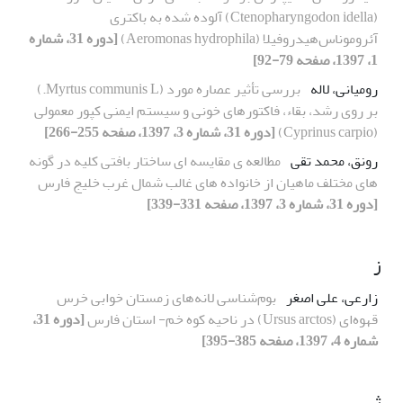
(Ctenopharyngodon idella) آلوده شده به باکتری
آئروموناس‌هیدروفیلا (Aeromonas hydrophila)
[دوره 31، شماره
1، 1397، صفحه 79-92]
رومیانی، لاله
بررسی تأثیر عصاره مورد (Myrtus communis L.)
بر روی رشد، بقاء، فاکتورهای خونی و سیستم ایمنی کپور معمولی
(Cyprinus carpio)
[دوره 31، شماره 3، 1397، صفحه 255-266]
رونق، محمد تقی
مطالعه ی مقایسه ای ساختار بافتی کلیه در گونه
های مختلف ماهیان از خانواده های غالب شمال غرب خلیج فارس
[دوره 31، شماره 3، 1397، صفحه 331-339]
ز
زارعی، علی اصغر
بوم‌شناسی لانه‌های زمستان خوابی خرس
قهوه‌ای (Ursus arctos) در ناحیه کوه خم- استان فارس
[دوره 31،
شماره 4، 1397، صفحه 385-395]
ژ