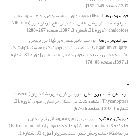
1397، صفحه 145-152]
خوشنود، زهرا
مطالعه مورفولوژی، هیستولوژی و هیستوشیمی
مجرا و ضمائم گوارشی ماهی شاه کولی بالغ دریای خزر (Alburnus
chalcoides)
[دوره 31، شماره 3، 1397، صفحه 267-280]
خیراندیش، رضا
بررسی تاثیرعصاره ی گیاه مرزنجوش
(Origanum vulgare) بر تغییرات مورفولوژیک و هیستوپاتولوژیک
بافت تخمدان رت بعد از تجویز طولانی مدت مس
[دوره 31، شماره
1، 1397، صفحه 68-78]
د
درخشان شادمهری، علی
بررسی فون بال‌ریشکداران(Insecta;
Thysanoptera) منطقه کلات در استان خراسان رضوی
[دوره 31،
شماره 1، 1397، صفحه 56-67]
درویش، جمشید
بررسی رژیم و هم‏پوشانی نیچ غذایی
جغدکوچک (Athene noctua) و دلیجه معمولی (Falco tinnunculus)
در پناهگاه حیات وحش شیراحمد سبزوار
[دوره 31، شماره 2،