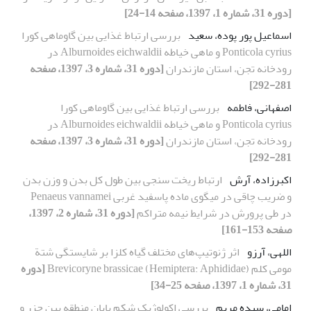
[دوره 31، شماره 1، 1397، صفحه 14-24]
اسماعیل پور پوده، سعید
بررسی ارتباط غذایی بین گاوماهی کورا
Ponticola cyrius و ماهی خیاطه Alburnoides eichwaldii در
رودخانه تجن، استان مازندران
[دوره 31، شماره 3، 1397، صفحه
281-292]
اصفهانی، فاطمه
بررسی ارتباط غذایی بین گاوماهی کورا
Ponticola cyrius و ماهی خیاطه Alburnoides eichwaldii در
رودخانه تجن، استان مازندران
[دوره 31، شماره 3، 1397، صفحه
281-292]
اکبرزاده، آرش
ارتباط ریخت سنجی بین طول کل بدن و وزن بدن
و ضریب چاقی در میگوی ماده پاسفید غربی Penaeus vannamei
در طی پرورش در شرایط نیمه متراکم
[دوره 31، شماره 2، 1397،
صفحه 153-161]
اللهی، آرزو
اثر ژنوتیپ‌های مختلف گیاه کلزا بر شایستگی شتة
مومی کلم Brevicoryne brassicae (Hemiptera: Aphididae)
[دوره
31، شماره 1، 1397، صفحه 25-34]
امامی، سیده مریم
بررسی اکولوژیک شکم پایان منطقه بین جزر و