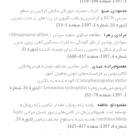
1، 1397، صفحه 106-118]
محمودی، مینو
اثرات مصرف خوراکی مکمل کراتین بر سطح
سرمی BUN و کراتینین و بافت کلیوی در رت های نر تحت تمرین
[دوره 31، شماره 1، 1397، صفحه 1-13]
مرادی، زهرا
مطالعه میگوی سفید سرتیز (‏Metapenaeus affinis ‎‏)
سواحل بوشهر از نظر آلودگی به فلزات‎ ‎سنگین‎ ‎آهن، روی، ‏مس ،
منگنز و نیکل و تخمین ریسک برای مصرف کننده
[دوره 31،
شماره 4، 1397، صفحه 437-448]
معصوم زاده، مهدی
تاثیر مقادیر مختلف عصاره هیدروالکلی
اکالیپتوس بر فراسنجه‌های خونی ماهیان آمور
(Ctenopharyngodon idella) آلوده شده به باکتری
آئروموناس‌هیدروفیلا (Aeromonas hydrophila)
[دوره 31، شماره
1، 1397، صفحه 79-92]
مقصودلو، عاطفه
تولید ژله رویال، مقدار تیامین ژله رویال و
توسعه غدد هیپوفارنژیال در کلنی‌های زنبور عسل ایرانی (Apis
mellifera Meda) تغذیه شده با سطوح مختلف تیامین
[دوره 31،
شماره 4، 1397، صفحه 417-425]