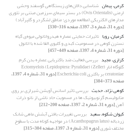
کرمی، پیمان
شناسایی دالان‌های زیستگاهی گوسفند وحشی
ارمنی (Ovis Orientalis) در بستر سیمای سرزمین مبتنی بر تئوری
مدارهای الکتریکی (مطالعه موردی: مناطق لشگر‌در و گلپر‌آباد)
[دوره 31، شماره 3، 1397، صفحه 316-330]
کرمیان، رویا
تاثیرات حمایتی عصاره هیدرواتانولی میوه‌ی گیاه
نسترن کوهی در مسمومیت کبدی و کلیوی القا شده با اتانول
[دوره 31، شماره 4، 1397، صفحه 449-457]
کزازی، مجید
بررسی فعالیت ضد باکتریایی عصاره بدن کرم
گلوگاه انار (Zeller) (Lepidoptera: Pyralidae) Ectomyelois
ceratoniae بر باکتری Escherichia coli
[دوره 31، شماره 4، 1397،
صفحه 373-384]
کوهی نژاد، حدیث
بررسی تاثیر اسانس آویشن شیرازی بر روی
متابولیسم گزنوبیوتیک ها در مسمویت حاد ناشی از نانو ذرات
آهن
[دوره 31، شماره 2، 1397، صفحه 200-212]
کیوان شکوه، سعید
بررسی تغییرات بافتی آبشش ماهی شانک
زردباله (Acanthopagrus latus) در مواجهه کوتاه مدت با سطوح
مختلف شوری
[دوره 31، شماره 3، 1397، صفحه 304-315]