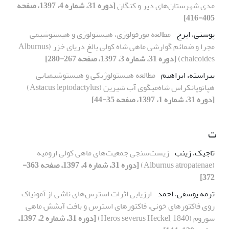
مدی شهرستان‌های دیر و کنگان
[دوره 31، شماره 4، 1397، صفحه
405-416]
پوستی، ایرج
مطالعه مورفولوژی، هیستولوژی و هیستوشیمی
مجرا و ضمائم گوارشی ماهی شاه کولی بالغ دریای خزر (Alburnus
chalcoides)
[دوره 31، شماره 3، 1397، صفحه 267-280]
پیراسته، ابراهیم
مطالعه هیستولوژیکی و هیستوشیمیایی
هپاتوپانکراس شاه‌میگوی آب شیرین (Astacus leptodactylus)
[دوره 31، شماره 1، 1397، صفحه 35-44]
ت
تاجیک، زینب
زیست‌سنجی جمعیت‌های ماهی کولی ارومیه
(Alburnus atropatenae)
[دوره 31، شماره 4، 1397، صفحه 363-
372]
ترمه یوسفی، احمد
ارزیابی اثرات استرس‌های ناشی از آمونیاک
روی فاکتورهای خونی، فاکتورهای استرس و بافت آبشش ماهی
سوروم (Heros severus Heckel, 1840)
[دوره 31، شماره 2، 1397،