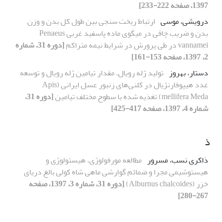
1397، صفحه 222-233]
درویشی، موسی
ارتباط ریخت سنجی بین طول کل بدن و وزن
بدن و ضریب چاقی در میگوی ماده پاسفید غربی Penaeus
vannamei در طی پرورش در شرایط نیمه متراکم
[دوره 31، شماره
2، 1397، صفحه 153-161]
دستار، بهروز
تولید ژله رویال، مقدار تیامین ژله رویال و توسعه
غدد هیپوفارنژیال در کلنی‌های زنبور عسل ایرانی (Apis
mellifera Meda) تغذیه شده با سطوح مختلف تیامین
[دوره 31،
شماره 4، 1397، صفحه 417-425]
ذ
ذاکری نسب، مسرور
مطالعه مورفولوژی، هیستولوژی و
هیستوشیمی مجرا و ضمائم گوارشی ماهی شاه کولی بالغ دریای
خزر (Alburnus chalcoides)
[دوره 31، شماره 3، 1397، صفحه
267-280]