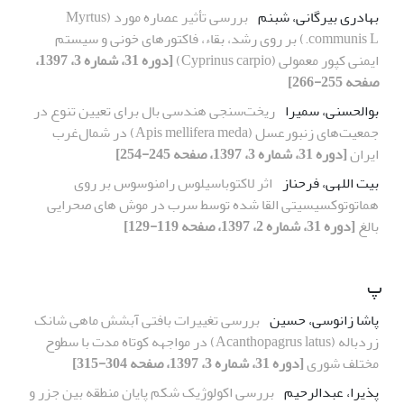
بهادری بیرگانی، شبنم
بررسی تأثیر عصاره مورد (Myrtus
communis L.) بر روی رشد، بقاء، فاکتورهای خونی و سیستم
ایمنی کپور معمولی (Cyprinus carpio)
[دوره 31، شماره 3، 1397،
صفحه 255-266]
بوالحسنی، سمیرا
ریخت‌سنجی هندسی بال برای تعیین تنوع در
جمعیت‌های زنبورعسل (Apis mellifera meda) در شمال‌غرب
ایران
[دوره 31، شماره 3، 1397، صفحه 245-254]
بیت اللهی، فرحناز
اثر لاکتوباسیلوس رامنوسوس بر روی
هماتوتوکسیسیتی القا شده توسط سرب در موش های صحرایی
بالغ
[دوره 31، شماره 2، 1397، صفحه 119-129]
پ
پاشا زانوسی، حسین
بررسی تغییرات بافتی آبشش ماهی شانک
زردباله (Acanthopagrus latus) در مواجهه کوتاه مدت با سطوح
مختلف شوری
[دوره 31، شماره 3، 1397، صفحه 304-315]
پذیرا، عبدالرحیم
بررسی اکولوژیک شکم پایان منطقه بین جزر و