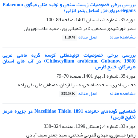
بررسی برخی خصوصیات زیست سنجی و تولید مثلی میگوی Palaemon
elegans دریای خزر (ساحل بندر انزلی)
دوره 35، شماره 2، تابستان 1401، صفحه
89-100
سحر خورشیدی سدهی، نادر شعبانی پور، حمید علاف نویریان
اصل مقاله
مشاهده مقاله
1.19 M
بررسی برخی خصوصیات تولیدمثلی کوسه گربه ماهی عربی
(Chiloscyllium arabicum, Gubanov, 1980) در آب های استان
هرمزگان، خلیج فارس
دوره 35، شماره 1، بهار 1401، صفحه
70-79
مجتبی نادری، ساجده ناصحی، میترا آرمان، مصطفی علی نقی زاده
اصل مقاله
مشاهده مقاله
833.63 K
شناسایی گونه‌های خانواده Nacellidae Thiele, 1891 در جزیره هرمز
(خلیج فارس)
دوره 33، شماره 4، زمستان 1399، صفحه
324-338
زهرا میسوری، مهدی قدرتی شجاعی، سید جعفر سیف آبادی