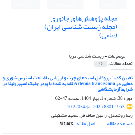
English
ورود به سامانه
ثبت نام
مجله پژوهش‌های جانوری
(مجله زیست شناسی ایران)
(علمی)
موضوعات =
زیست شناسی دریا
تعداد مقالات:
45
تعیین کمیت پروفایل اسید‌های چرب‌ و ارزیابی بقاء تحت استرس شوری و
دمایی در Artemia franciscana تغذیه شده با پودر جلبک اسپیرولینا در
شرایط آزمایشگاهی
دوره 38، شماره 1، بهار 1404، صفحه
47-62
10.22034/jar.2025.8301.1953
رضا روشندل، رامین مناف فر، سعید مشکینی
اصل مقاله
مشاهده مقاله
517.46 K