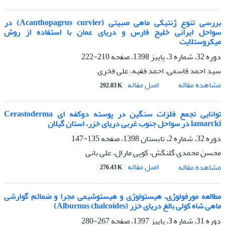
بررسی تنوع ژنتیکی ماهی صبیتی (Acanthopagrus curvier) در
سواحل ایرانی خلیج فارس و دریای عمان با استفاده از روش
میکروستلایت
دوره 32، شماره 3، پاییز 1398، صفحه
210-222
سید احمد قاسمی، احمد فقیه، علی فخری
اصل مقاله
مشاهده مقاله
292.83 K
توانایی تجمع فلزات سنگین در پوسته دوکفه ای Cerastoderma
lamarcki در سواحل جنوب غربی دریای خزر، استان گیلان
دوره 32، شماره 2، تابستان 1398، صفحه
135-147
محسن محمدی گلنگش، کوپی مارال، علی بانی
اصل مقاله
مشاهده مقاله
276.43 K
مطالعه مورفولوژی، هیستولوژی و هیستوشیمی مجرا و ضمائم گوارشی
ماهی شاه کولی بالغ دریای خزر (Alburnus chalcoides)
دوره 31، شماره 3، پاییز 1397، صفحه
267-280