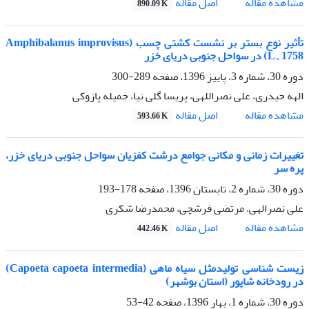
اصل مقاله
مشاهده مقاله
890.09 K
تأثیر نوع بستر بر نشست کشتی چسب (Amphibalanus improvisus
(L., 1758 در سواحل جنوبی دریای خزر
دوره 30، شماره 3، پاییز 1396، صفحه
289-300
الهه حیدری، علی نصراللهی، پریسا گلی نیا، جمیله پازوکی
اصل مقاله
مشاهده مقاله
593.66 K
تغییرات زمانی و مکانی جوامع درشت کفزیان سواحل جنوبی دریای خزر،
پره سر
دوره 30، شماره 2، تابستان 1396، صفحه
178-193
علی نصرالهی، مرتضی فرشچی، محمدرضا شکری
اصل مقاله
مشاهده مقاله
442.46 K
زیست شناسی تولیدمثل سیاه ماهی (Capoeta capoeta intermedia)
در رودخانه شاپور (استان بوشهر)
دوره 30، شماره 1، بهار 1396، صفحه
42-53