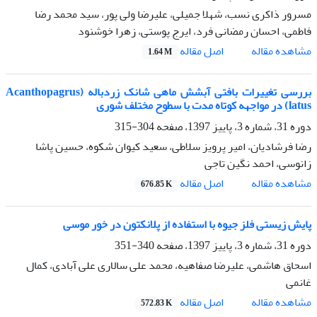
مسرور ذاکری نسب، شهلا جمیلی، علیرضا ولی پور، سید محمد رضا
فاطمی، احسان رمضانی فرد، ایرج پوستی، زهرا خوشنود
اصل مقاله
مشاهده مقاله
1.64 M
بررسی تغییرات بافتی آبشش ماهی شانک زردباله (Acanthopagrus
latus) در مواجهه کوتاه مدت با سطوح مختلف شوری
دوره 31، شماره 3، پاییز 1397، صفحه
304-315
رضا فرشادیان، امیر پرویز سلاطی، سعید کیوان شکوه، حسین پاشا
زانوسی، احمد نگین تاجی
اصل مقاله
مشاهده مقاله
676.85 K
پایش زیستی فلز جیوه با استفاده از پلانکتون در خور موسی
دوره 31، شماره 3، پاییز 1397، صفحه
340-351
اسحاق هاشمی، علیرضا صفاهیه، محمد علی سالاری علی آبادی، کمال
غانمی
اصل مقاله
مشاهده مقاله
572.83 K