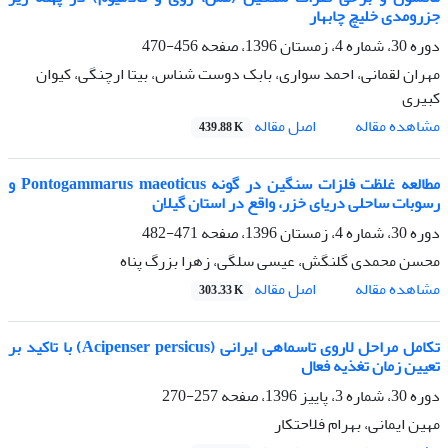
جزرومدی خلیچ چابهار
دوره 30، شماره 4، زمستان 1396، صفحه
456-470
مهران لقمانی، احمد سواری، بابک دوست شناس، بیتا ارچنگی، کیوان
کبیری
اصل مقاله
مشاهده مقاله
439.88 K
مطالعه غلظت فلزات سنگین در گونه Pontogammarus maeoticus و
رسوبات ساحلی دریای خزر، واقع در استان گیلان
دوره 30، شماره 4، زمستان 1396، صفحه
471-482
محسن محمدی گلنگش، عیسی سلگی، زهرا بزرگ پناه
اصل مقاله
مشاهده مقاله
303.33 K
تکامل مراحل لاروی تاسماهی ایرانی (Acipenser persicus) با تاکید بر
تعیین زمان تغذیه فعال
دوره 30، شماره 3، پاییز 1396، صفحه
257-270
مهین ایمانی، بهرام فلاحتکار