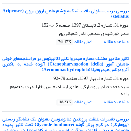
بررسی ترتیب سلولی بافت شبکیه چشم ماهی ازون برون (Acipenser
stellatus)
دوره 31، شماره 2، تابستان 1397، صفحه
145-152
سحر خورشیدی سدهی، نادر شعبانی پور
اصل مقاله
مشاهده مقاله
744.17 K
تاثیر مقادیر مختلف عصاره هیدروالکلی اکالیپتوس بر فراسنجه‌های خونی
ماهیان آمور (Ctenopharyngodon idella) آلوده شده به باکتری
آئروموناس‌هیدروفیلا (Aeromonas hydrophila)
دوره 31، شماره 1، بهار 1397، صفحه
79-92
سید محمد صادق رودبارکی، هادی ارشاد، حسین خارا، مهدی معصوم
زاده
اصل مقاله
مشاهده مقاله
186.23 K
بررسی تغییرات غلظت پروتئین متالوتیونین بعنوان یک نشانگر زیستی
(بیومارکر) در کرم پرتار گونه Glycinde bonhourei تحت تاثیر پدیده
مانسون و برخی فلزات سنگین (مس، روی و کادمیوم) در پهنه زیر