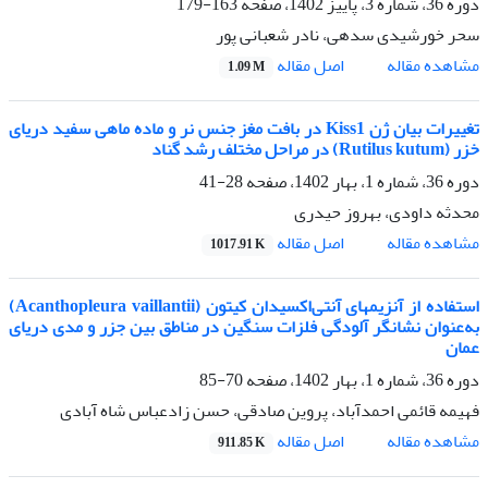
دوره 36، شماره 3، پاییز 1402، صفحه
163-179
سحر خورشیدی سدهی، نادر شعبانی پور
اصل مقاله
مشاهده مقاله
1.09 M
تغییرات بیان ژن Kiss1 در بافت مغز جنس نر و ماده ماهی سفید دریای
خزر (Rutilus kutum) در مراحل مختلف رشد گناد
دوره 36، شماره 1، بهار 1402، صفحه
28-41
محدثه داودی، بهروز حیدری
اصل مقاله
مشاهده مقاله
1017.91 K
استفاده از آنزیم‎های آنتی‌اکسیدان کیتون (Acanthopleura vaillantii)
به‌عنوان نشانگر آلودگی فلزات سنگین در مناطق بین جزر و مدی دریای
عمان
دوره 36، شماره 1، بهار 1402، صفحه
70-85
فهیمه قائمی احمدآباد، پروین صادقی، حسن زادعباس شاه آبادی
اصل مقاله
مشاهده مقاله
911.85 K