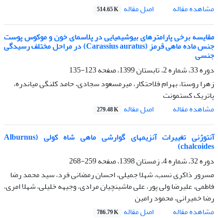
اصل مقاله
مشاهده مقاله
514.65 K
مقایسه برخی پارامترهای بیوشیمیایی در پلاسمای خون و موکوس پوست
جنس ماده ماهی قرمز (Carassius auratus) در مراحل مختلف رسیدگی
جنسی
دوره 33، شماره 2، تابستان 1399، صفحه
123-135
زهرا روستا، بهرام فلاحتکار، میرمسعود سجادی، حامد کلنگی میاندره،
پاتریک کستمونت
اصل مقاله
مشاهده مقاله
279.48 K
آنتوژنی تغییرات آنزیمهای گوارشی ماهی شاه کولی (Alburnus
chalcoides)
دوره 32، شماره 4، زمستان 1398، صفحه
259-268
مسرور ذاکری نسب، شهلا جمیلی، احسان رمضانی فرد، سید محمد رضا
فاطمی، علیرضا ولی پور، علی ماشینچیان مرادی، وجیهه خلیلی، شهلا امری،
رضا خمیرانی، محمود رامین
اصل مقاله
مشاهده مقاله
786.79 K