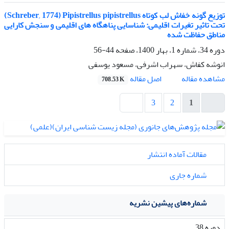
توزیع گونه خفاش لب کوتاه Schreber, 1774) Pipistrellus pipistrellus)
تحت تاثیر تغیرات اقلیمی: شناسایی پناهگاه های اقلیمی و سنجش کارایی
مناطق حفاظت شده
دوره 34، شماره 1، بهار 1400، صفحه
44-56
انوشه کفاش، سهراب اشرفی، مسعود یوسفی
اصل مقاله
مشاهده مقاله
708.53 K
3
2
1
مقالات آماده انتشار
شماره جاری
شماره‌های پیشین نشریه
دوره 38