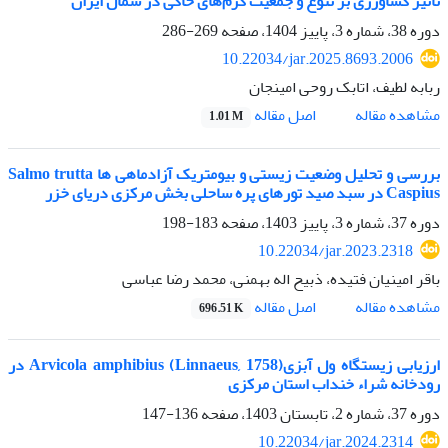
تاثیر کشاورزی بر تنوع و جمعیت کرم‌های خاکی در شمال ایران
دوره 38، شماره 3، پاییز 1404، صفحه
269-286
10.22034/jar.2025.8693.2006
ربابه لطیف، اتابک روحی امینجان
اصل مقاله
مشاهده مقاله
1.01 M
بررسی و تحلیل وضعیت زیستی و بیومتریک آزادماهی ها Salmo trutta
Caspius در سبد صید تورهای پره ساحلی بخش مرکزی دریای خزر
دوره 37، شماره 3، پاییز 1403، صفحه
183-198
10.22034/jar.2023.2318
باقر امینیان فتیده، ذبیح اله بهمنی، محمد رضا عباسی
اصل مقاله
مشاهده مقاله
696.51 K
ارزیابی زیستگاه ول آبزیArvicola amphibius (Linnaeus, 1758) در
رودخانه شراء خنداب استان مرکزی
دوره 37، شماره 2، تابستان 1403، صفحه
136-147
10.22034/jar.2024.2314