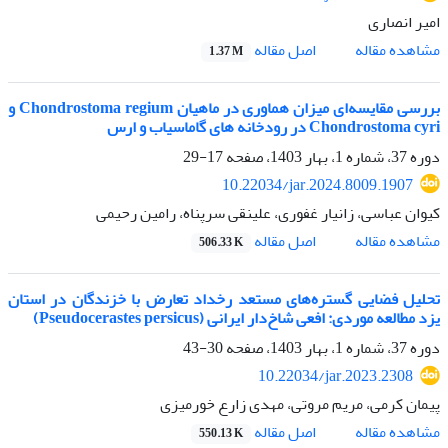
امیر انصاری
اصل مقاله
مشاهده مقاله
1.37 M
بررسی مقایسه‌ای میزان هماوری در ماهیان Chondrostoma regium و
Chondrostoma cyri در رودخانه های گاماسیاب و ارس
دوره 37، شماره 1، بهار 1403، صفحه
17-29
10.22034/jar.2024.8009.1907
کیوان عباسی، زانیار غفوری، علینقی سرپناه، رامین رحیمی
اصل مقاله
مشاهده مقاله
506.33 K
تحلیل فضایی گستره‌های مستعد رخداد تعارض با خزندگان در استان
یزد مطالعه موردی: افعی شاخ‌دار ایرانی (Pseudocerastes persicus)
دوره 37، شماره 1، بهار 1403، صفحه
30-43
10.22034/jar.2023.2308
پیمان کرمی، مریم مروتی، مهدی زارع خورمیزی
اصل مقاله
مشاهده مقاله
550.13 K