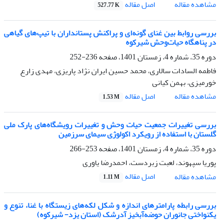
اصل مقاله
مشاهده مقاله
527.77 K
بررسی روابط بین غنای گونه‌ای و پراکنش پستانداران با تیپ‌های گیاهی
در پناهگاه حیات‌وحش شیرکوه
دوره 35، شماره 4، زمستان 1401، صفحه
236-252
فاطمه السادات سالاری، محمد حسین ایران نژاد پاریزی، مهدی زارع
خورمیزی، بهمن کیانی
اصل مقاله
مشاهده مقاله
1.53 M
بررسی تغییرات جمعیت حیات وحش و تغییرات رویشگاه‌های پارک ملی
گلستان با استفاده از رویکرد اکولوژی سیمای سرزمین
دوره 35، شماره 4، زمستان 1401، صفحه
253-266
پوریا سپهوند، لعبت زبردست، احمدرضا یاوری
اصل مقاله
مشاهده مقاله
1.11 M
بررسی رابطه پارامترهای اندازه و شکل لکه‌های زیستگاه با غنا، تنوع و
یکنواختی جانوران حوضه‌آبخیز آدرشک (استان یزد- شیرکوه)