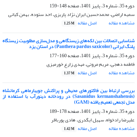
دوره 35، شماره 3، پاییز 1401، صفحه
148-159
سمیه اراضی، محمدحسین ایران نژاد پاریزی، احد ستوده، بهمن کیانی
اصل مقاله
مشاهده مقاله
1.25 M
شناسایی اتصالات بین لکه‌های زیستگاهی و مدل‌سازی مطلوبیت زیستگاه
پلنگ ایرانی (Panthera pardus saxicolor) در استان یزد
دوره 35، شماره 3، پاییز 1401، صفحه
160-177
فاطمه دهجی، مریم مروتی، مهدی زارع خورمیزی
اصل مقاله
مشاهده مقاله
1.37 M
بررسی ارتباط بین فاکتورهای محیطی و پراکنش جویبارماهی کرمانشاه
(Sasanidus kermanshahensis) در رودخانه دینورآب با استفاده از
مدل تجمعی تعمیم یافته (GAM)
دوره 35، شماره 3، پاییز 1401، صفحه
178-189
علیرضا رادخواه، سهیل ایگدری، هادی پورباقر
اصل مقاله
مشاهده مقاله
1.42 M