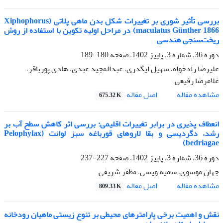
بررسی تأثیر شوری بر تغییرات شکل بدن ماهی پلاتی (Xiphophorus
maculatus Günther 1866) در مراحل اولیه تکوین با استفاده از روش
ریخت‌سنجی هندسی
دوره 36، شماره 3، پاییز 1402، صفحه
180-189
علیرضا رادخواه، سهیل ایگدری، عبدالمجید عبدی، هادی پورباقر،
غلامرضا رفیعی
اصل مقاله
مشاهده مقاله
675.32 K
انعطاف پذیری در برابر تغییرات اقلیمی: بررسی اثر کاهش سطح آب بر
رشد، دگردیسی و بقا لاروهای قورباغه سبز لوانت (Pelophylax
bedriagae)
دوره 36، شماره 3، پاییز 1402، صفحه
227-237
جهان موسوی، سمیه ویسی، مظفر شریفی
اصل مقاله
مشاهده مقاله
809.33 K
نقش و اهمیت برخی پارامترهای محیطی بر تنوع زیستی ماهیان رودخانه