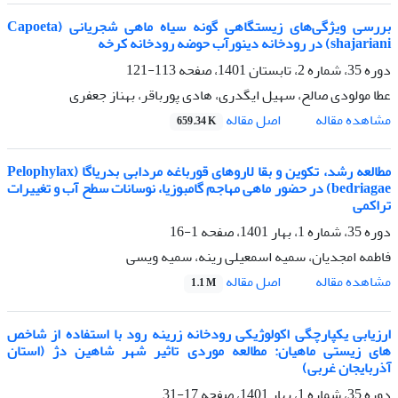
بررسی ویژگی‌های زیستگاهی گونه سیاه ماهی شجریانی (Capoeta
shajariani) در رودخانه دینورآب حوضه رودخانه کرخه
دوره 35، شماره 2، تابستان 1401، صفحه
113-121
عطا مولودی صالح، سهیل ایگدری، هادی پورباقر، بهناز جعفری
اصل مقاله
مشاهده مقاله
659.34 K
مطالعه رشد، تکوین و بقا لاروهای قورباغه مردابی بدریاگا (Pelophylax
bedriagae) در حضور ماهی مهاجم گامبوزیا، نوسانات سطح آب و تغییرات
تراکمی
دوره 35، شماره 1، بهار 1401، صفحه
1-16
فاطمه امجدیان، سمیه اسمعیلی رینه، سمیه ویسی
اصل مقاله
مشاهده مقاله
1.1 M
ارزیابی یکپارچگی اکولوژیکی رودخانه زرینه رود با استفاده از شاخص
های زیستی ماهیان: مطالعه موردی تاثیر شهر شاهین دژ (استان
آذربایجان غربی)
دوره 35، شماره 1، بهار 1401، صفحه
17-31