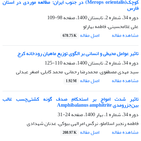
کوچک(Merops orientalis) در جنوب ایران: مطالعه موردی در استان
فارس
دوره 34، شماره 2، تابستان 1400، صفحه
98-109
علی غلامحسینی، فاطمه بهارلو
اصل مقاله
مشاهده مقاله
678.75 K
تاثیر عوامل محیطی و انسانی بر الگوی توزیع ماهیان رودخانه کرج
دوره 34، شماره 2، تابستان 1400، صفحه
110-125
سید مهدی مصطفوی، محمدرضا رحمانی، محمد کابلی، اصغر عبدلی
اصل مقاله
مشاهده مقاله
1.92 M
تاثیر شدت امواج بر استحکام صدف گونه کشتی‌چسب غالب
بین‌جزرومدی Amphibalanus amphitrite
دوره 34، شماره 1، بهار 1400، صفحه
24-31
فاطمه رنجبر اسلاملو، نرگس امرالهی بیوکی، عدنان شهدادی
اصل مقاله
مشاهده مقاله
208.97 K