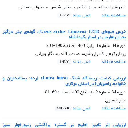
علیرضا رادخواه، سهیل ایگدری، یحیی شمس، سید ولی حسینی
اصل مقاله
مشاهده مقاله
1.12 M
خرس قهوه‌ای (Ursus arctos, Linnaeus, 1758)، گونه‌ی چتر درگیر
بحران تعارض در استان کرمانشاه
دوره 34، شماره 3، پاییز 1400، صفحه
190-203
پیمان کرمی، کامران شایسته، نصر الله رستگار پویانی
اصل مقاله
مشاهده مقاله
1.63 M
ارزیابی کیفیت زیستگاه شنگ (Lutra lutra) (رده: پستانداران و
خانواده: راسویان) در استان مرکزی
دوره 34، شماره 2، تابستان 1400، صفحه
69-81
امیر انصاری
اصل مقاله
مشاهده مقاله
438.77 K
ارزیابی اثر تغییر اقلیم بر گستره پراکنشی زنبورخوار سبز