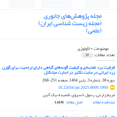
English
ورود به سامانه
ثبت نام
مجله پژوهش‌های جانوری
(مجله زیست شناسی ایران)
(علمی)
موضوعات =
اکولوژی
تعداد مقالات:
57
ظرفیت برد تغذیه‌ای و کیفیت گونه‌های گیاهی دارای ارجحیت برای گوزن
زرد ایرانی در سایت تکثیر در اسارت میانکتل
دوره 38، شماره 3، پاییز 1404، صفحه
251-268
10.22034/jar.2025.8609.1994
مریم زارعی، رسول خسروی، قصیده نیک آئین
اصل مقاله
مشاهده مقاله
1.44 M