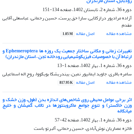
رودبابل، استان مازندران
دوره 36، شماره 2، تابستان 1402، صفحه
134-151
آزاده مرادپور درازکلایی، سارا حق پرست، حسین رحمانی، عباسعلی آقایی
مقدم
اصل مقاله
مشاهده مقاله
1.05 M
تغییرات زمانی و مکانی ساختار جمعیت یک روزه ها Ephemeroptera و
ارتباط آن با خصوصیات فیزیکوشیمیایی رودخانه تجن – استان مازندران)
دوره 36، شماره 1، بهار 1402، صفحه
1-13
سامره باقری، جاوید ایمانپور نمین، ییندریشکا بویکووا، روح اله اسماعیلی
اصل مقاله
مشاهده مقاله
817.95 K
اثر برخی عوامل محیطی روی شاخص‌های اندازه بدن (طول، وزن خشک و
وزن خاکستر) و تنوع جوامع ماکروبنتوزها در تالاب گمیشان و خلیج
میانکاله
دوره 36، شماره 1، بهار 1402، صفحه
42-57
فائزه عصاریان نوش‌آبادی، حسین رحمانی، آلبرتو باست